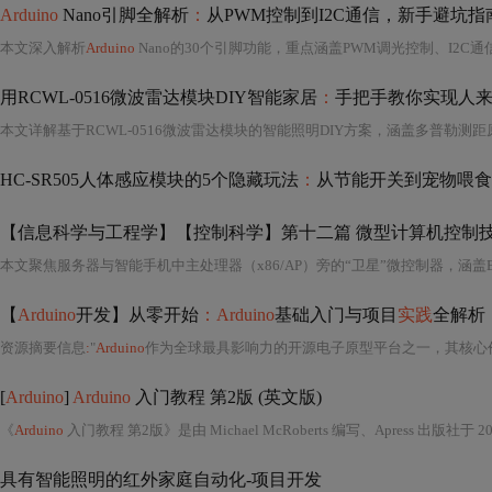
Arduino
Nano引脚全解析
：
从PWM控制到I2C通信，新手避坑指
本文深入解析
Arduino
Nano的30个引脚功能，重点涵盖PWM调光控制、I2C通信优化（A4/A5）、抗干扰设计及电源管理。针对A6/A7仅支持模拟输入等易错点给出避坑提示
用RCWL-0516微波雷达模块DIY智能家居
：
手把手教你实现人
本文详解基于RCWL-0516微波雷达模块的智能照明DIY方案，涵盖多普勒测距
HC-SR505人体感应模块的5个隐藏玩法
：
从节能开关到宠物喂食
【信息科学与工程学】【控制科学】第十二篇 微型计算机控制技
【
Arduino
开发】从零开始
：Arduino
基础入门与项目
实践
全解析
资源摘要信息
:
"
Arduino
作为全球最具影响力的开源电子原型平台之一，其核心价值不仅在
[
Arduino
]
Arduino
入门教程 第2版 (英文版)
《
Arduino
入门教程 第2版》是由 Michael McRoberts 编写、Apress 出版社于 2013 年 9 月 18 日出版的一本面向初学者与中级开发
具有智能照明的红外家庭自动化-项目开发