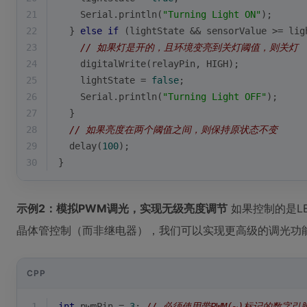
21
    Serial.
println
(
"Turning Light ON"
);
22
  } 
else
if
 (lightState && sensorValue >= lig
23
// 如果灯是开的，且环境变亮到关灯阈值，则关灯
24
digitalWrite
(relayPin, HIGH);
25
    lightState = 
false
;
26
    Serial.
println
(
"Turning Light OFF"
);
27
  }
28
// 如果亮度在两个阈值之间，则保持原状态不变
29
delay
(
100
);
30
}
示例2：模拟PWM调光，实现无级亮度调节
如果控制的是LE
晶体管控制（而非继电器），我们可以实现更高级的调光功
CPP
1
int
 pwmPin = 
3
; 
// 必须使用带PWM(~)标记的数字引脚，