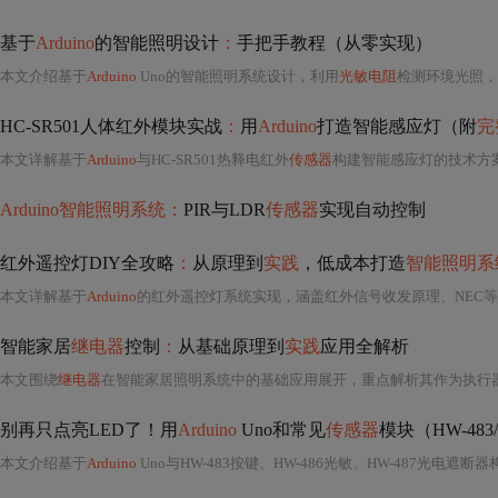
基于
Arduino
的智能照明设计
：
手把手教程（从零实现）
本文介绍基于
Arduino
Uno的智能照明系统设计，利用
光敏电阻
检测环境光照，结
HC-SR501人体红外模块实战
：
用
Arduino
打造智能感应灯（附
完
本文详解基于
Arduino
与HC-SR501热释电红外
传感器
构建智能感应灯的技术方案，
Arduino智能照明系统：
PIR与LDR
传感器
实现自动控制
红外遥控灯DIY全攻略
：
从原理到
实践
，低成本打造
智能照明系
本文详解基于
Arduino
的红外遥控灯系统实现，涵盖红外信号收发原理、NEC
智能家居
继电器
控制
：
从基础原理到
实践
应用全解析
本文围绕
继电器
在智能家居照明系统中的基础应用展开，重点解析其作为执行器的角色定位、STC
别再只点亮LED了！用
Arduino
Uno和常见
传感器
模块（HW-483/
本文介绍基于
Arduino
Uno与HW-483按键、HW-486光敏、HW-487光电遮断器构建的智能小夜灯系统。