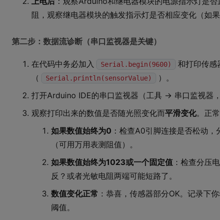
上电后
：观察Arduino和继电器模块的电源指示灯
阻，观察继电器模块的触发指示灯是否相应变化（如果
第二步：数据流诊断（串口监视器是关键）
在代码中务必加入
和打印传感
Serial.begin(9600)
（
）。
Serial.println(sensorValue)
打开Arduino IDE的串口监视器（工具 -> 串口监视
观察打印出来的数值是否随光照变化而
平滑变化
。正常
如果数值始终为0
：检查A0引脚连接是否松动，
（可用万用表测阻值）。
如果数值始终为1023或一个固定值
：检查分压电
反？或者光敏电阻两端可能短路了。
数值变化正常
：恭喜，传感器部分OK。记录下
阈值。