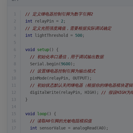
1
// 定义继电器控制引脚为数字引脚2
2
int
 relayPin = 
2
;
3
// 定义光照强度阈值，需要根据实际调试确定
4
int
 lightThreshold = 
500
;
5
6
void
setup
()
{
7
// 初始化串口通信，用于调试输出数据
8
  Serial.
begin
(
9600
);
9
// 设置继电器控制引脚为输出模式
10
pinMode
(relayPin, OUTPUT);
11
// 初始状态默认关闭继电器（根据你的继电器模块逻辑，
12
digitalWrite
(relayPin, HIGH); 
// 假设HIGH
13
}
14
15
void
loop
()
{
16
// 读取A0引脚的光敏电阻模拟值
17
int
 sensorValue = 
analogRead
(A0);