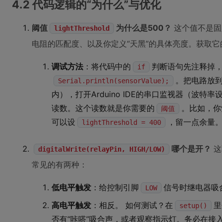
4.2 代码逻辑的“为什么”与优化
阈值
为什么是500？
这个值不是固
lightThreshold
电阻的匹配度、以及你定义“天黑”的具体亮度。获取它
调试方法
：将代码中的
判断语句先注释掉
if
。把电路放
Serial.println(sensorValue);
内），打开Arduino IDE的串口监视器（波特率
读数。这个读数就是你需要的
。比如，你
阈值
可以设
，留一点余量
lightThreshold = 400
哪个是开？
这
digitalWrite(relayPin, HIGH/LOW)
常见的有两种：
低电平触发
：给控制引脚
信号时继电器吸
LOW
高电平触发
：相反。 如何测试？在
里
setup()
否有“咔嗒”吸合声，或者观察指示灯。务必在接