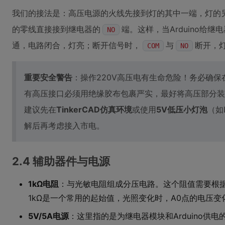
我们的接法是：高压电源的火线先接到灯的其中一端，灯的
的零线直接接到继电器的
端。这样，当Arduino给
NO
通，电路闭合，灯亮；断开信号时，
与
断开，
COM
NO
重要安全警告
：操作220V高压电有生命危险！务必确
有高压接口必须用绝缘胶布包裹严实，最好将高压部分装
建议先在
TinkerCAD仿真环境
或使用
5V低压小灯泡
（如
解后再考虑接入市电。
2.4 辅助器件与电源
1kΩ电阻
：与光敏电阻组成分压电路。这个阻值需要根据
1kΩ是一个常用的起始值，光照变化时，A0点的电压
5V/5A电源
：这里指的是为继电器模块和Arduino供