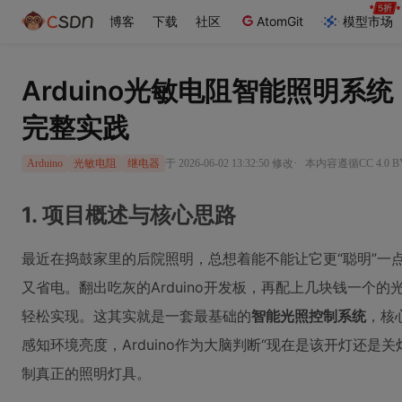
博客
下载
社区
AtomGit
模型市场
Arduino光敏电阻智能照明系
完整实践
·
于 2026-06-02 13:32:50 修改
本内容遵循CC 4.0 
Arduino
光敏电阻
继电器
1. 项目概述与核心思路
最近在捣鼓家里的后院照明，总想着能不能让它更“聪明”一
又省电。翻出吃灰的Arduino开发板，再配上几块钱一个
轻松实现。这其实就是一套最基础的
智能光照控制系统
，核
感知环境亮度，Arduino作为大脑判断“现在是该开灯还是关
制真正的照明灯具。