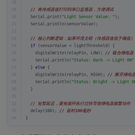
18
19
// 将传感器值打印到串口监视器，方便调试
20
  Serial.
print
(
"Light Sensor Value: "
);
21
  Serial.
println
(sensorValue);
22
23
// 核心判断逻辑：如果环境太暗（传感器值低于阈值
24
if
 (sensorValue < lightThreshold) {
25
digitalWrite
(relayPin, LOW); 
// 吸合继电器
26
    Serial.
println
(
"Status: Dark -> Light ON"
27
  } 
else
 {
28
digitalWrite
(relayPin, HIGH); 
// 断开继电
29
    Serial.
println
(
"Status: Bright -> Light O
30
  }
31
32
// 短暂延迟，避免循环执行过快导致继电器频繁动作
33
delay
(
100
); 
// 延时100毫秒
34
}