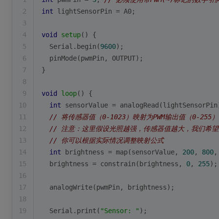
2
int
 lightSensorPin = A0;
3
4
void
setup
()
{
5
  Serial.
begin
(
9600
);
6
pinMode
(pwmPin, OUTPUT);
7
}
8
9
void
loop
()
{
10
int
 sensorValue = 
analogRead
(lightSensorPin
11
// 将传感器值（0-1023）映射为PWM输出值（0-255）
12
// 注意：这里假设光照越强，传感器值越大，我们希望
13
// 你可以根据实际情况调整映射公式
14
int
 brightness = 
map
(sensorValue, 
200
, 
800
,
15
  brightness = 
constrain
(brightness, 
0
, 
255
);
16
17
analogWrite
(pwmPin, brightness);
18
19
  Serial.
print
(
"Sensor: "
);