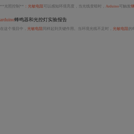
**光照控制**
：光敏电阻
可以感知环境亮度，当光线变暗时，
Arduino
可触发
arduino
蜂鸣器和光控灯实验报告
在这个项目中，
光敏电阻
同样起到关键作用。当环境光线不足时，
光敏电阻
的