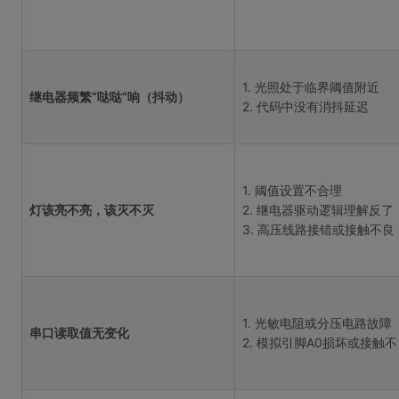
1. 光照处于临界阈值附近
继电器频繁“哒哒”响（抖动）
2. 代码中没有消抖延迟
1. 阈值设置不合理
灯该亮不亮，该灭不灭
2. 继电器驱动逻辑理解反了
3. 高压线路接错或接触不良
1. 光敏电阻或分压电路故障
串口读取值无变化
2. 模拟引脚A0损坏或接触