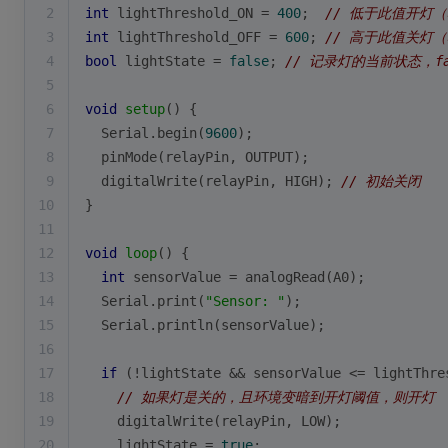
2
int
 lightThreshold_ON = 
400
;  
// 低于此值开灯
3
int
 lightThreshold_OFF = 
600
; 
// 高于此值关灯
4
bool
 lightState = 
false
; 
// 记录灯的当前状态，fa
5
6
void
setup
()
{
7
  Serial.
begin
(
9600
);
8
pinMode
(relayPin, OUTPUT);
9
digitalWrite
(relayPin, HIGH); 
// 初始关闭
10
}
11
12
void
loop
()
{
13
int
 sensorValue = 
analogRead
(A0);
14
  Serial.
print
(
"Sensor: "
);
15
  Serial.
println
(sensorValue);
16
17
if
 (!lightState && sensorValue <= lightThre
18
// 如果灯是关的，且环境变暗到开灯阈值，则开灯
19
digitalWrite
(relayPin, LOW);
20
    lightState = 
true
;