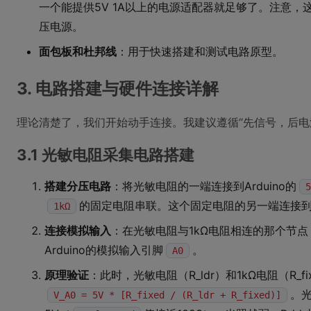
一个能提供5V 1A以上的电源适配器就足够了。注意
压电源。
面包板和杜邦线
：用于快速搭建和测试电路原型。
3. 电路搭建与硬件连接详解
理论清楚了，我们开始动手连接。我建议遵循“先信号，后电
3.1 光敏电阻采集电路搭建
搭建分压电路
：将光敏电阻的一端连接到Arduino的
5
的固定电阻串联。这个固定电阻的另一端连接到Ar
1kΩ
连接模拟输入
：在光敏电阻与1kΩ电阻相连的那个节
Arduino的模拟输入引脚
。
A0
原理验证
：此时，光敏电阻（R_ldr）和1kΩ电阻（R_
。光
V_A0 = 5V * [R_fixed / (R_ldr + R_fixed)]