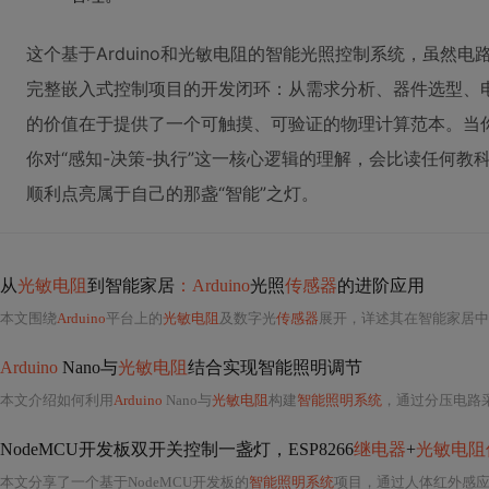
这个基于Arduino和光敏电阻的智能光照控制系统，虽然
完整嵌入式控制项目的开发闭环：从需求分析、器件选型、
的价值在于提供了一个可触摸、可验证的物理计算范本。当
你对“感知-决策-执行”这一核心逻辑的理解，会比读任何
顺利点亮属于自己的那盏“智能”之灯。
从
光敏电阻
到智能家居
：Arduino
光照
传感器
的进阶应用
本文围绕
Arduino
平台上的
光敏电阻
及数字光
传感器
展开，详述其在智能家居中
Arduino
Nano与
光敏电阻
结合实现智能照明调节
本文介绍如何利用
Arduino
Nano与
光敏电阻
构建
智能照明系统
，通过分压电路采集环境光强度，结合迟滞控制算
NodeMCU开发板双开关控制一盏灯，ESP8266
继电器
+
光敏电阻
本文分享了一个基于NodeMCU开发板的
智能照明系统
项目，通过人体红外感