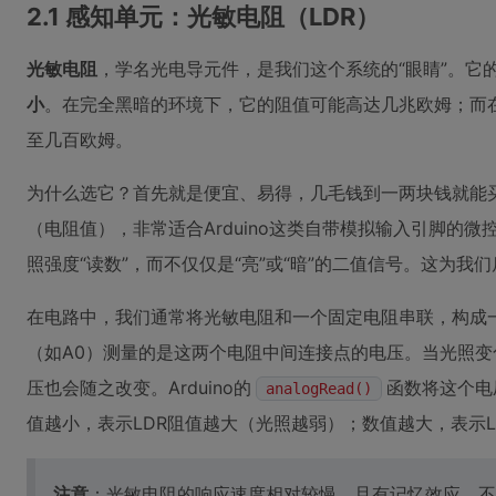
2.1 感知单元：光敏电阻（LDR）
光敏电阻
，学名光电导元件，是我们这个系统的“眼睛”。它
小
。在完全黑暗的环境下，它的阻值可能高达几兆欧姆；而
至几百欧姆。
为什么选它？首先就是便宜、易得，几毛钱到一两块钱就能
（电阻值），非常适合Arduino这类自带模拟输入引脚的
照强度“读数”，而不仅仅是“亮”或“暗”的二值信号。这为
在电路中，我们通常将光敏电阻和一个固定电阻串联，构成
（如A0）测量的是这两个电阻中间连接点的电压。当光照变
压也会随之改变。Arduino的
函数将这个电
analogRead()
值越小，表示LDR阻值越大（光照越弱）；数值越大，表示
注意
：光敏电阻的响应速度相对较慢，且有记忆效应，不