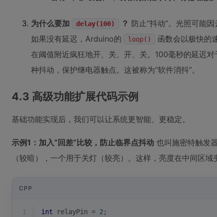
为什么要加
？
防止“抖动”。光照可能
delay(100)
如果没有延迟，Arduino的
函数会以极快的
loop()
在阈值附近疯狂地开、关、开、关。100毫秒的延迟
种抖动，保护继电器触点。这被称为“软件消抖”。
4.3 高级功能扩展代码示例
基础功能实现后，我们可以让系统更智能、更稳定。
示例1：加入“回差”比较，防止临界点抖动
也叫施密特触发器
（较暗），一个用于关灯（较亮）。这样，亮度在中间区域
CPP
1
int
 relayPin = 
2
;