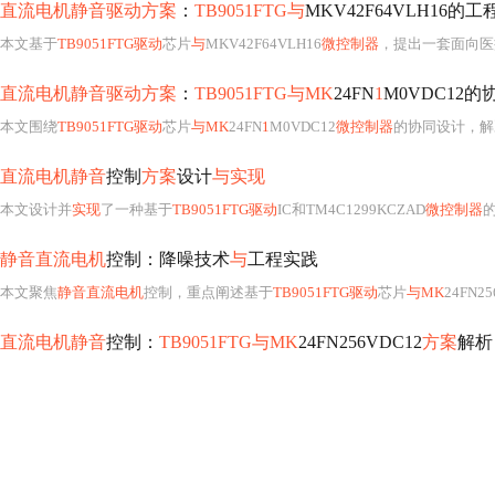
直流电机静音驱动方案
：
TB9051FTG与
MKV42F64VLH16的
本文基于
TB9051FTG驱动
芯片
与
MKV42F64VLH16
微控制器
，提出一套面向医
直流电机静音驱动方案
：
TB9051FTG与MK
24FN
1
M0VDC12
本文围绕
TB9051FTG驱动
芯片
与MK
24FN
1
M0VDC12
微控制器
的协同设计，解
直流电机静音
控制
方案
设计
与实现
本文设计并
实现
了一种基于
TB9051FTG驱动
IC和TM4C1299KCZAD
微控制器
静音直流电机
控制：降噪技术
与
工程实践
本文聚焦
静音直流电机
控制，重点阐述基于
TB9051FTG驱动
芯片
与MK
24FN25
直流电机静音
控制：
TB9051FTG与MK
24FN256VDC12
方案
解析