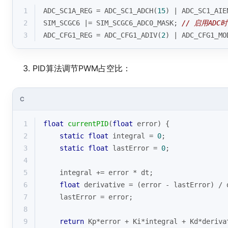
1
ADC_SC1A_REG = ADC_SC1_ADCH(
15
) | ADC_SC1_AIE
2
SIM_SCGC6 |= SIM_SCGC6_ADC0_MASK; 
// 启用ADC
3
ADC_CFG1_REG = ADC_CFG1_ADIV(
2
) | ADC_CFG1_MO
PID算法调节PWM占空比：
C
1
float
currentPID
(
float
 error)
{
2
static
float
 integral = 
0
;
3
static
float
 lastError = 
0
;
4
5
    integral += error * dt;
6
float
 derivative = (error - lastError) / 
7
    lastError = error;
8
9
return
 Kp*error + Ki*integral + Kd*deriva