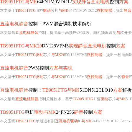
TB9051FTG与MK
64FN
1
M0VDC12
实现静音直流电机
控制
方案
本文基于
TB9051FTG
H桥
驱动
芯片
与MK
64FN
1
M0VDC12
微控制器
，提出
静音
直流电机静音
控制：PWM混合调制技术解析
本文聚焦
直流电机静音
控制，提出基于高频PWM载波、随机频率调制
与
软开关
TB9051FTG与MK20
DN128VFM5
实现静音直流电机
控制
方案
本文基于
TB9051FTG驱动
芯片
与MK20
DN128VFM5
微控制器
，提出一种面向
直流电机静音
PWM控制
方案与实现
本文基于
TB9051FTG驱动
芯片
与MK20
DN128VFM5
微控制器
，提出一种
静音
直流电机静音
控制：
TB9051FTG与MK
51DN512CLQ10
方案
解析
本文聚焦
直流电机静音
控制关键技术，基于
TB9051FTG
H桥
驱动
芯片
与MK
51
TB9051FTG
电机
驱动与MK
24FN256
静音
控制
方案
本文围绕
TB9051FTG
单通道有刷
直流电机驱动
IC
与MK
24FN256VDC12 Cortex