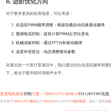
6. 进阶优化方向
对于要求更高的应用场景，可以考虑：
自适应PWM频率调整：根据负载自动切换最佳频率
预测电流控制：提前计算PWM占空比变化
机械谐振抑制：通过FFT分析振动频谱
温度补偿算法：动态调整驱动参数
在最近的一个医疗泵项目中，我们通过结合自适应频率和预测
下，相当于图书馆环境噪声水平。
直流电机静音
控制
方案
：
TB9051FTG与MK20
DX128VFM5实践
本文基于
TB9051FTG驱动
芯片
与MK20
DX128VFM5
微控制器
，提出一套高效