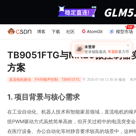
博客
下载
社区
AtomGit
模型市场
×
未登录
🎁
￥30
TB9051FTG与MK20微控
登录领取最高
算力币
方案
·
于 2026-07-04 13:36:36 修改
本内
直流电机驱动
PWM噪声控制
TB9051FTG
1. 项目背景与核心需求
在工业自动化、机器人技术和智能家居领域，直流电机的噪
统PWM驱动方式虽然简单高效，但开关过程中的电流突变
在医疗设备、办公自动化等对静音要求较高的场景中，这种