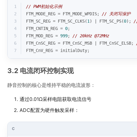
1
// PWM初始化示例
2
FTM_MODE_REG = FTM_MODE_WPDIS; 
// 关闭写保护
3
FTM_SC_REG = FTM_SC_CLKS(
1
) | FTM_SC_PS(
0
); 
4
FTM_CNTIN_REG = 
0
;
5
FTM_MOD_REG = 
999
; 
// 20kHz @72MHz
6
FTM_CnSC_REG = FTM_CnSC_MSB | FTM_CnSC_ELSB; 
7
FTM_CnV_REG = initialDuty; 
3.2 电流闭环控制实现
静音控制的核心是维持平稳的电流波形：
通过0.01Ω采样电阻获取电流信号
ADC配置为硬件触发采样：
C