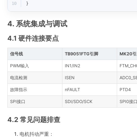
10
}
4. 系统集成与调试
4.1 硬件连接要点
信号线
TB9051FTG引脚
MK20
PWM输入
IN1/IN2
FTM_CH
电流检测
ISEN
ADC0_S
故障指示
nFAULT
PTD4
SPI接口
SDI/SDO/SCK
SPI0接
4.2 常见问题排查
电机抖动严重：