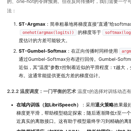
的、one-hot的令牌预测。但在反向传播时，我们需要一
法：
ST-Argmax
：简单粗暴地将梯度直接“直通”给softmax
的梯度等于
onehot(argmax(logits))
softmax(log
度估计的方差可能较大。
ST-Gumbel-Softmax
：在正向传播时同样使用
argm
通过Gumbel-Softmax分布进行回传。Gumbel-
近似，其“温度”参数τ控制着近似的平滑程度：τ越大
布。这通常能提供更低方差的梯度估计。
2.2.2 温度调度：一门平衡的艺术
温度τ的选择对训练动态
在域内训练（如LibriSpeech）
：采用
退火策略
效果最好
梯度更平滑，帮助模型稳定探索；随后逐渐降低τ至一个较
近真实的离散接口。这有助于模型最终学习到精确的离