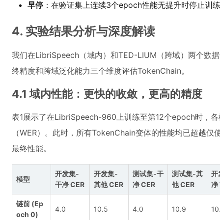
早停
：在验证集上连续3个epoch性能无提升时停止训
4. 实验结果分析与深度解读
我们在LibriSpeech（域内）和TED-LIUM（跨域）
终精度和跨域泛化能力三个维度评估TokenChain。
4.1 域内性能：更快的收敛，更高的精度
表1展示了在LibriSpeech-960上训练至第12个epoc
（WER）。此时，所有TokenChain变体的性能均已超越仅
最终性能。
开发集-
开发集-
测试集-干
测试集-其
开
模型
干净 CER
其他 CER
净 CER
他 CER
净
链前 (Ep
4.0
10.5
4.0
10.9
10
och 0)