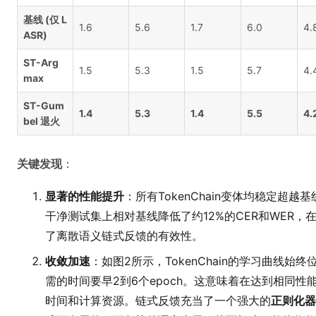
基线 (仅 L
1.6
5.6
1.7
6.0
4.
ASR)
ST-Arg
1.5
5.3
1.5
5.7
4.
max
ST-Gum
1.4
5.3
1.4
5.5
4.
bel 退火
关键发现
：
显著的性能提升
：所有TokenChain变体均稳定超越
干净测试集上相对基线降低了约12%的CER和WER，
了离散语义链式反馈的有效性。
收敛加速
：如图2所示，TokenChain的学习曲线
需的时间要早2到6个epoch。这意味着在达到相同性能时
时间和计算资源。链式反馈充当了一个强大的
正则化器