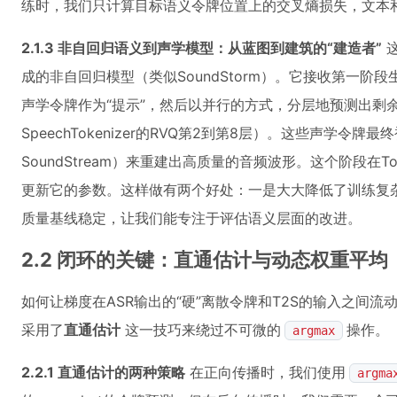
练时，我们只计算目标语义令牌位置上的交叉熵损失，文本
2.1.3 非自回归语义到声学模型：从蓝图到建筑的“建造者”
这
成的非自回归模型（类似SoundStorm）。它接收第一
声学令牌作为“提示”，然后以并行的方式，分层地预测出剩
SpeechTokenizer的RVQ第2到第8层）。这些声学
SoundStream）来重建出高质量的音频波形。这个阶段在Tok
更新它的参数。这样做有两个好处：一是大大降低了训练复
质量基线稳定，让我们能专注于评估语义层面的改进。
2.2 闭环的关键：直通估计与动态权重平均
如何让梯度在ASR输出的“硬”离散令牌和T2S的输入之间
采用了
直通估计
这一技巧来绕过不可微的
操作。
argmax
2.2.1 直通估计的两种策略
在正向传播时，我们使用
argma