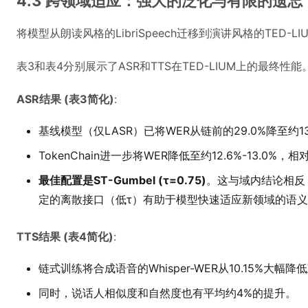
4.3 跨领域适应：强大的泛化与有限的遗忘
将模型从朗读风格的LibriSpeech迁移到演讲风格的TED
表3和表4分别展示了ASR和TTS在TED-LIUM上的最终性能
ASR结果 (表3简化)
:
基线模型（仅LASR）已将WER从链前的29.0%降至约13
TokenChain进一步将WER降低至约12.6%-13.0%，
最佳配置是ST-Gumbel (τ=0.75)
。这与域内结论相反
定的离散接口（低τ）有助于模型快速适应新领域的语
TTS结果 (表4简化)
:
链式训练将合成语音的Whisper-WER从10.15%大幅降低至
同时，说话人相似度和自然度也有平均约4%的提升。