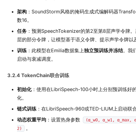
架构
：SoundStorm风格的掩码生成式编解码器Transf
数16。
任务
：预测SpeechTokenizer的第2至第8层声
层的部分令牌，让模型基于语义令牌、提示声学令牌以
训练
：此模型在Emilia数据集上
独立预训练并冻结
。我们
启动与衰减调度。
3.2.4 TokenChain联合训练
初始化
：使用在LibriSpeech-100小时上分别预训练好的A
化。
链式训练
：在LibriSpeech-960或TED-LIUM
动态权重平均
：设置热身参数
(α_w0, α_w1, α_max, 
。
2)