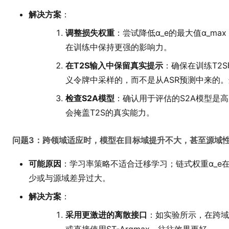
解决方案
：
调整损失权重
：尝试降低α_e的最大值α_ma
在训练中保持更强的影响力。
在T2S输入中保留真实提示
：确保在训练T2
义令牌中采样的，而不是从ASR预测中来的
检查S2A模型
：确认用于评估的S2A模型是
会掩盖T2S的真实能力。
问题3：跨领域适应时，模型在目标域提升不大，甚至源域
可能原因
：学习率策略不适合迁移学习；链式权重α_e
少或与源域差异过大。
解决方案
：
采用更激进的离散接口
：如实验所示，在跨域时