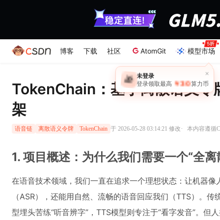
博客
下载
社区
AtomGit
模型市场
×
未登录
🎁
￥30
TokenChain：基于离散语
登录领取最高
算力币
架
·
于 2026-05-28 03:14:21 修改
本内容遵循CC
语音链
离散语义令牌
TokenChain
1. 项目概述：为什么我们需要一个“全离
在语音技术领域，我们一直在追求一个理想状态：让机器像
（ASR），还能用自然、流畅的语音回应我们（TTS）。传
型埋头苦练“听音辨字”，TTS模型则专注于“看字发音”。