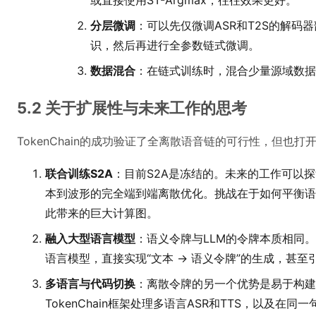
或直接使用ST-Argmax，往往效果更好。
分层微调
：可以先仅微调ASR和T2S的解码
识，然后再进行全参数链式微调。
数据混合
：在链式训练时，混合少量源域数据
5.2 关于扩展性与未来工作的思考
TokenChain的成功验证了全离散语音链的可行性，但也打
联合训练S2A
：目前S2A是冻结的。未来的工作可以探
本到波形的完全端到端离散优化。挑战在于如何平衡语
此带来的巨大计算图。
融入大型语言模型
：语义令牌与LLM的令牌本质相同。
语言模型，直接实现“文本 -> 语义令牌”的生成，甚
多语言与代码切换
：离散令牌的另一个优势是易于构建
TokenChain框架处理多语言ASR和TTS，以及