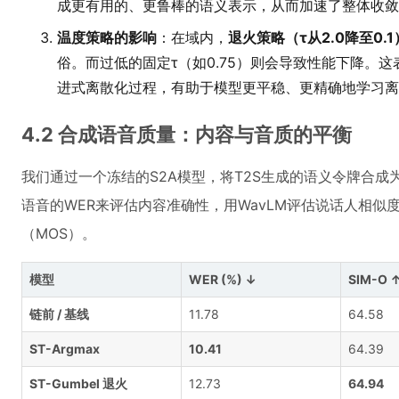
成更有用的、更鲁棒的语义表示，从而加速了整体收敛
温度策略的影响
：在域内，
退火策略（τ从2.0降至0.1
俗。而过低的固定τ（如0.75）则会导致性能下降。这
进式离散化过程，有助于模型更平稳、更精确地学习离
4.2 合成语音质量：内容与音质的平衡
我们通过一个冻结的S2A模型，将T2S生成的语义令牌合成为音频，
语音的WER来评估内容准确性，用WavLM评估说话人相似度（
（MOS）。
模型
WER (%) ↓
SIM-O 
链前 / 基线
11.78
64.58
ST-Argmax
10.41
64.39
ST-Gumbel 退火
12.73
64.94