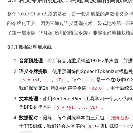
整个TokenChain大厦的基石，是一套高质量的离散语义令
的令牌化工具，因为它通过语义蒸馏技术，显式地将第一层RV
了第一层令牌（即我们所用的语义令牌）能够很好地捕获语
3.1.1 数据处理流水线
音频预处理
：将所有音频重采样至16kHz单声道，并
语义令牌提取
：使用预训练的SpeechTokenizer
。每个
是一个在0到10
s = (s1, ..., sT)
s_t
我们保留第2到第8层的声学令牌
，用于后续S
a2:8
文本处理
：使用SentencePiece工具学习一个大小
为BPE令牌序列
。
y = (y1, ..., yL)
数据配对
：最终，每个训练样本由三元组
(音频波形,
于TTS训练，我们还会从真实的
中随机截取一小段
s