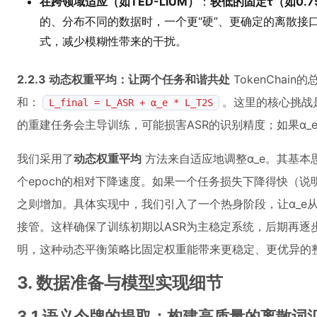
在跨领域适应（如TED-LIUM）
：
较低的固定τ（如0.7
的、分布不同的数据时，一个更“硬”、更确定的离散接
式，减少模糊性带来的干扰。
2.2.3 动态权重平均：让两个任务和谐共处
TokenChai
和：
。这里的核心挑战是
L_final = L_ASR + α_e * L_T2S
的重建任务会主导训练，可能损害ASR的识别精度；如果α_
我们采用了
动态权重平均
方法来自适应地调整α_e。其基本
个epoch的相对下降速度。如果一个任务损失下降得快（
之则增加。具体实现中，我们引入了一个热身阶段，让α_e
接管。这样确保了训练初期以ASR为主稳定系统，后期再逐
明，这种动态平衡策略比固定权重能带来更稳定、更优异的
3. 数据准备与模型实现细节
3.1 语义令牌的提取：构建高质量的离散词