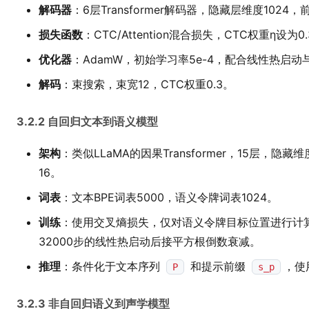
解码器
：6层Transformer解码器，隐藏层维度1024
损失函数
：CTC/Attention混合损失，CTC权重η设为0
优化器
：AdamW，初始学习率5e-4，配合线性热启
解码
：束搜索，束宽12，CTC权重0.3。
3.2.2 自回归文本到语义模型
架构
：类似LLaMA的因果Transformer，15层，隐
16。
词表
：文本BPE词表5000，语义令牌词表1024。
训练
：使用交叉熵损失，仅对语义令牌目标位置进行计算。
32000步的线性热启动后接平方根倒数衰减。
推理
：条件化于文本序列
和提示前缀
，使
P
s_p
3.2.3 非自回归语义到声学模型