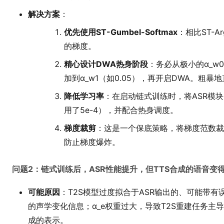
解决方案
：
优先使用ST-Gumbel-Softmax
：相比ST-
的梯度。
精心设计DWA热身阶段
：务必从极小的α_w0
加到α_w1（如0.05），再开启DWA。粗
降低学习率
：在启动链式训练时，将ASR模块的
用了5e-4），并配合热身调度。
梯度裁剪
：这是一个保底策略，将梯度范数裁剪
防止梯度爆炸。
问题2：链式训练后，ASR性能提升，但TTS合成的语音变得
可能原因
：T2S模型过度拟合于ASR输出的、可能带
的声学变化信息；α_e权重过大，导致T2S重建任务主导
成的表示。