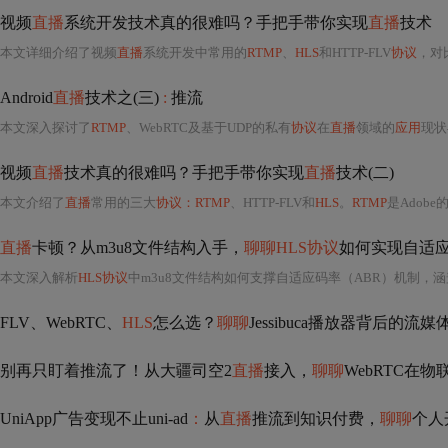
视频
直播
系统开发技术真的很难吗？手把手带你实现
直播
技术
本文详细介绍了视频
直播
系统开发中常用的
RTMP
、
HLS
和HTTP-FLV
协议
，对比了
Android
直播
技术之(三)
:
推流
本文深入探讨了
RTMP
、WebRTC及基于UDP的私有
协议
在
直播
领域的
应用
现状与
视频
直播
技术真的很难吗？手把手带你实现
直播
技术(二)
本文介绍了
直播
常用的三大
协议：RTMP
、HTTP-FLV和
HLS
。
RTMP
是Adob
直播
卡顿？从m3u8文件结构入手，
聊聊HLS协议
如何实现自适应
本文深入解析
HLS协议
中m3u8文件结构如何支撑自适应码率（ABR）机制，涵盖主/媒体播放列表格式、关键m3u8标签（如#EXT-X-STREAM-INF、#EXT-X-MEDIA）、播放器ABR决策逻辑（带宽
FLV、WebRTC、
HLS
怎么选？
聊聊
Jessibuca播放器背后的流
别再只盯着推流了！从大疆司空2
直播
接入，
聊聊
WebRTC在
UniApp广告变现不止uni-ad
：
从
直播
推流到知识付费，
聊聊
个人