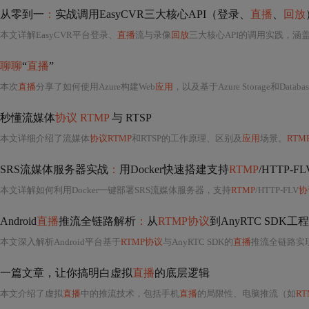
从零到一
：
实战调用EasyCVR三大核心API（登录、
直播
、
回放
本文详解EasyCVR平台登录、
直播
流与录像
回放
三大核心API的调用实践，涵盖
聊聊
“
直播
”
本次
直播
分享了如何使用Azure构建Web
应用
，以及基于Azure Storage和Dat
秒懂流媒体
协议 RTMP
与 RTSP
本文详细介绍了流媒体
协议RTMP
和RTSP的工作原理、区别及
应用
场景。
RTM
SRS流媒体服务器实战
：
用Docker快速搭建支持
RTMP
/HTTP-F
本文详解如何利用Docker一键部署SRS流媒体服务器，支持
RTMP
/HTTP-FLV
协
Android
直播
推流全链路解析
：
从
RTMP协议
到AnyRTC SDK工
本文深入解析Android平台基于
RTMP协议
与AnyRTC SDK的
直播
推流全链路实现，涵盖视频
一篇文章，让你搞明白虚拟
直播
的底层逻辑
本文介绍了虚拟
直播
中的推流技术，包括手机
直播
的局限性、电脑推流（如
R