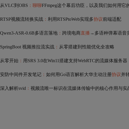
从VLC到OBS
：聊聊
FFmpeg这个幕后功臣，以及我们如何用
RTSP视频流转换实战
：
利用RTSPtoWeb实现多
协议
前端适配
Qwen3-ASR-0.6B多语言落地
：
跨境电商
直播
→多语种弹幕语音
SpringBoot 视频推拉流实战
：
从零搭建到性能优化全攻略
从零开始
：
用SRS 3.0在Win11搭建支持WebRTC的流媒体服
安防中间件开发笔记
：
如何用Go语言解析大华主动注册
协议
并转
深入解析svid
：
视频流唯一标识在流媒体传输中的核心作用与实