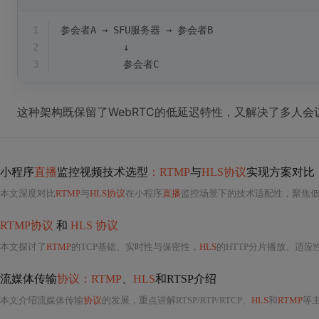
1
参会者A → SFU服务器 → 参会者B
2
           ↓
3
           参会者C
这种架构既保留了WebRTC的低延迟特性，又解决了多人
小程序
直播
监控视频技术选型
：RTMP
与
HLS协议
实现方案对比
本文深度对比
RTMP
与
HLS协议
在小程序
直播
监控场景下的技术适配性，聚焦
RTMP协议
和
HLS 协议
本文探讨了
RTMP
的TCP基础、实时性与保密性，
HLS
的HTTP分片播放、适应性和
流媒体传输
协议：RTMP
、
HLS
和RTSP介绍
本文介绍流媒体传输
协议
的发展，重点讲解RTSP/RTP/RTCP、
HLS
和
RTMP
等