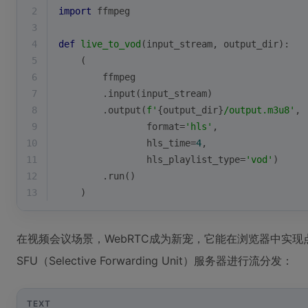
2
import
 ffmpeg
3
4
def
live_to_vod
(
input_stream, output_dir
):
5
    (
6
        ffmpeg
7
        .
input
(input_stream)
8
        .output(
f'
{output_dir}
/output.m3u8'
,
9
format
=
'hls'
,
10
                hls_time=
4
,
11
                hls_playlist_type=
'vod'
)
12
        .run()
13
    )
在视频会议场景，WebRTC成为新宠，它能在浏览器中实
SFU（Selective Forwarding Unit）服务器进行流分发：
TEXT