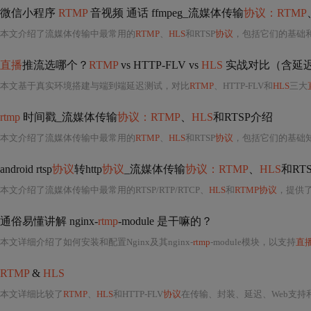
微信小程序
RTMP
音视频 通话 ffmpeg_流媒体传输
协议：RTMP
本文介绍了流媒体传输中最常用的
RTMP
、
HLS
和RTSP
协议
，包括它们的基础和重要部分。通过
直播
推流选哪个？
RTMP
vs HTTP-FLV vs
HLS
实战对比（含延
本文基于真实环境搭建与端到端延迟测试，对比
RTMP
、HTTP-FLV和
HLS
三大
rtmp
时间戳_流媒体传输
协议：RTMP
、
HLS
和RTSP介绍
本文介绍了流媒体传输中最常用的
RTMP
、
HLS
和RTSP
协议
，包括它们的基础知识和重要部分。提供了参考资料和测试
android rtsp
协议
转http
协议
_流媒体传输
协议：RTMP
、
HLS
和RT
本文介绍了流媒体传输中最常用的RTSP/RTP/RTCP、
HLS
和
RTMP协议
，提供
通俗易懂讲解 nginx-
rtmp
-module 是干嘛的？
本文详细介绍了如何安装和配置Nginx及其nginx-
rtmp
-module模块，以支持
直
RTMP
&
HLS
本文详细比较了
RTMP
、
HLS
和HTTP-FLV
协议
在传输、封装、延迟、Web支持和优