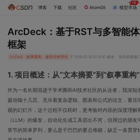
博客
下载
社区
AtomGit
模型市场
ArcDeck：基于RST与多智
框架
·
于 2026-05-28 03:18:45 修改
本内容遵循CC 
ArcDeck
叙事重构
修辞结构理论
1. 项目概述：从“文本摘要”到“叙事重构
作为一名长期混迹于学术圈和AI技术社区的从业者，我深知
篇动辄十几页、充斥着复杂逻辑、图表和公式的论文，要压
观的幻灯片，这个过程不仅耗时，更考验对内容的深度理解
（LLM）的爆发，自动化生成工具层出不穷，但用过的朋友
章节的简单罗列，要么是干巴巴的要点堆砌，缺乏一条贯穿始