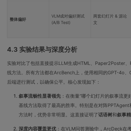
VLM成对偏好测试
两套幻灯片 & 源论
整体偏好
(A/B Test)
文
4.3 实验结果与深度分析
实验对比了包括直接提示LLM生成HTML、Paper2Poster、P
线方法。所有方法都在ArcBench上，使用相同的GPT-4o、GP
后端进行测试，以确保公平。核心发现如下：
叙事流畅性显著领先
：在衡量“哪个幻灯片的叙事流更好
基线方法取得了最高的胜率。特别是在对阵PPTAgen
方法时，优势非常明显。这直接证明了
话语树
和
叙事精
深度内容覆盖更优
：在VLM问答测验中，ArcDeck在