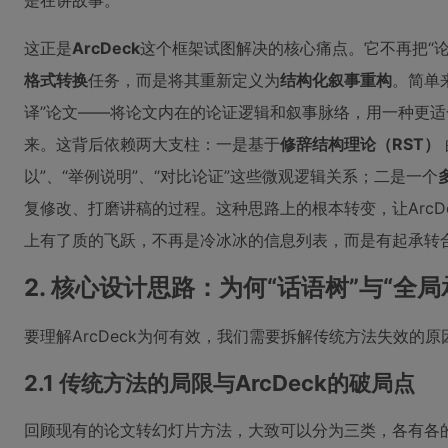
是在讲故事。
这正是
ArcDeck
这个框架试图解决的核心痛点。它不再把“论
格式转换
任务，而是将其重新定义为
结构化叙事重构
。简单
译”论文——将论文内在的论证逻辑和叙事脉络，用一种更
来。这背后依赖两大支柱：一是基于
修辞结构理论（RST）
以”、“举例说明”、“对比论证”这些微观逻辑关系；二是一个
复修改、打磨讲稿的过程。这种思路上的根本转变，让ArcD
上有了质的飞跃，不再是冷冰冰的信息列表，而是有起承转
2. 核心设计思路：为何“话语树”与“全
要理解ArcDeck为何有效，我们需要拆解传统方法失效的
2.1 传统方法的局限与ArcDeck的破局点
回顾现有的论文转幻灯片方法，大致可以分为三类，各有各的