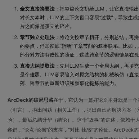
全文直接摘要法
：把整篇论文扔给LLM，让它直接输出
对长文本时，LLM的上下文窗口容易“过载”，导致生
片之间像是孤立的碎片。
章节独立处理法
：将论文按章节切开，分别总结，再拼
的要点，但却彻底“斩断”了章节间的叙事联系。比如
部分对方法有效性的验证，这些跨章节的逻辑链条在孤
直接大纲提取法
：先用LLM生成一个全局大纲，再填
是个难题。LLM容易陷入对原文结构的机械模仿（直
落、跨章节的重新组织和叙事化提炼的能力。
ArcDeck的破局思路
在于，它认为一篇好论文本身就是一个
（引言），抛出问题（相关工作），提出自己的解决方案（
验），最后总结升华（结论）。这个“故事”的讲述，依赖于大
递进，“论点-论据”的支撑，“对比-比较”的论证。ArcDec