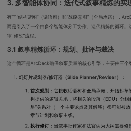
3. 多智能体协同：迭代式叙事精炼的实
有了“结构蓝图”（话语树）和“战略意图”（全局承诺），Ar
而是引入了一个由多个智能体分工协作、迭代精炼的循环。这
审-修改”流程。
3.1 叙事精炼循环：规划、批评与裁决
这个循环是ArcDeck确保叙事质量的核心引擎，主要由三
幻灯片规划器/修订器（Slide Planner/Reviser）
：
首次规划
：它接收话语树和全局承诺，开始起草
树提供的逻辑关系，将相关的段落（EDU）分组
星”关系对（一个主要论点及其解释）很可能被
章节计划和叙事主线。
执行修订
：当叙事批评家和法官认为大纲需要修