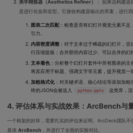
美学精炼器（Aesthetics Refiner）
： 如果说构建器
是进行化妆和造型。它接收构建器输出的草案，进行四
图表二次匹配
：检查是否有幻灯片视觉元素不足
引力。
内容密度调整
：对于文本过于稀疏的幻灯片，尝
行压缩提炼；合并那些内容过少、可以合并的幻
文本着色
：分析整个幻灯片套件中所有图表的主
将其应用于标题、强调文字等元素，提升视觉一
加粗格式化
：对关键术语、核心结论等添加加粗
终的JSON会被送入
这类库，渲
python-pptx
4. 评估体系与实战效果：ArcBench
一个框架的好坏，需要扎实的评估来证明。ArcDeck团队
基准
ArcBench
，并进行了全面的实验对比。