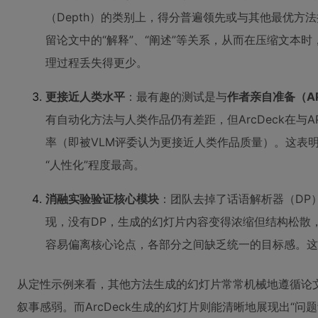
（Depth）的类别上，得分普遍领先或与其他最优方
留论文中的“解释”、“阐述”等关系，从而在压缩文本
理过程丢失得更少。
更接近人类水平
：最有趣的测试是与
作者亲自准备（A
有自动化方法与人类作品仍有差距，但ArcDeck在与
率（即被VLM评委认为更接近人类作品质量）。这表明，
“人性化”程度最高。
消融实验验证核心模块
：团队去掉了话语解析器（DP
现，没有DP，生成的幻灯片内容变得浓缩但结构松散
容易偏离核心论点，各部分之间缺乏统一的目标感。这
从定性示例来看，其他方法生成的幻灯片常常机械地遵循论
叙事感弱。而ArcDeck生成的幻灯片则能清晰地展现出“问题背景