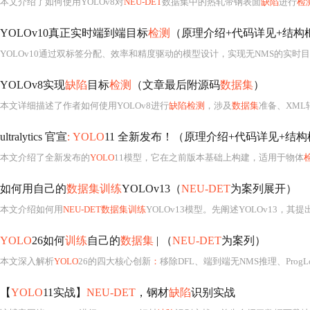
本文介绍了如何使用YOLOv8对
NEU-DET
数据集中的热轧带钢表面
缺陷
进行
检
YOLOv10真正实时端到端目标
检测
（原理介绍+代码详见+结构框图
YOLOv10通过双标签分配、效率和精度驱动的模型设计，实现无NMS的实时
YOLOv8实现
缺陷
目标
检测
（文章最后附源码
数据集
）
本文详细描述了作者如何使用YOLOv8进行
缺陷检测
，涉及
数据集
准备、XML
ultralytics 官宣
: YOLO
11 全新发布！（原理介绍+代码详见+结构
本文介绍了全新发布的
YOLO
11模型，它在之前版本基础上构建，适用于物体
如何用自己的
数据集训练
YOLOv13（
NEU-DET
为案列展开）
本文介绍如何用
NEU-DET数据集训练
YOLOv13模型。先阐述YOLOv13，其提出H
YOLO
26如何
训练
自己的
数据集
| （
NEU-DET
为案列）
本文深入解析
YOLO
26的四大核心创新
：
移除DFL、端到端无NMS推理、ProgL
【
YOLO
11实战】
NEU-DET
，钢材
缺陷
识别实战