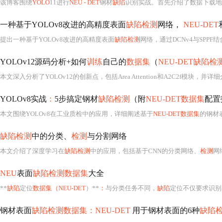
该博客围绕
YOLO
11进行
NEU - DET
钢材
缺陷
识别实战。首先介绍了数据下载地址，配置了Python 3
一种基于YOLOv8改进的高精度表面
缺陷检测
网络，
NEU-DET
提出一种基于YOLOv8改进的高精度表面
缺陷检测
网络，通过DCNv4与SPPF结
YOLOv12源码分析+如何
训练
自己的
数据集
（
NEU-DET缺陷检
本文深入分析了YOLOv12的创新点，包括Area Attention和A2C2f模块，并
YOLOv8实战
：
5步搞定钢材
缺陷检测
（附
NEU-DET数据集
配置
本文围绕YOLOv8在工业质检中的应用，详细阐述基于
NEU-DET数据集
的钢材
缺陷检测
中的分类、
检测
与分割网络
本文介绍了深度学习在
缺陷检测
中的应用，包括基于CNN的分类网络、
检测
网络
NEU
表面
缺陷检测数据集
大全
**
缺陷
定位
数据集（NEU-DET
）**
：
与分类任务不同，
缺陷
定位不仅要求识别
钢材表面
缺陷检测数据集：NEU-DET
用于钢材表面的6种
缺陷