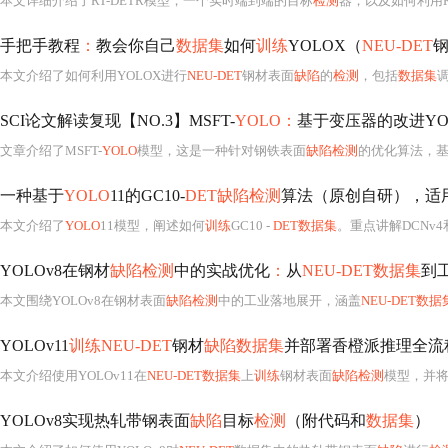
本文详细介绍了RT-DETR模型，一个实时端到端的目标
检测
器，以及如何利用RT
手把手教程
：
教会你自己
数据集
如何
训练
YOLOX（
NEU-DET
本文介绍了如何利用YOLOX进行
NEU-DET
钢材表面
缺陷
的
检测
，包括
数据集
SCI论文解读复现【NO.3】MSFT-
YOLO：
基于变压器的改进YO
文章介绍了MSFT-
YOLO
模型，这是一种针对钢铁表面
缺陷检测
的优化算法，基于YOLOv5并引入Tran
一种基于
YOLO
11的GC10-
DET缺陷检测
算法（原创自研），适
本文介绍了
YOLO
11模型，阐述如何
训练
GC10 -
DET数据集
。重点讲解DCNv4和双
YOLOv8在钢材
缺陷检测
中的实战优化
：
从
NEU-DET数据集
到
本文围绕YOLOv8在钢材表面
缺陷检测
中的工业落地展开，涵盖
NEU-DET数据
YOLOv11
训练NEU-DET
钢材
缺陷数据集
并部署香橙派推理全流
本文介绍使用YOLOv11在
NEU-DET数据集
上
训练
钢材表面
缺陷检测
模型，并将其轻量化后部署
YOLOv8实现热轧带钢表面
缺陷
目标
检测
（附代码和
数据集
）