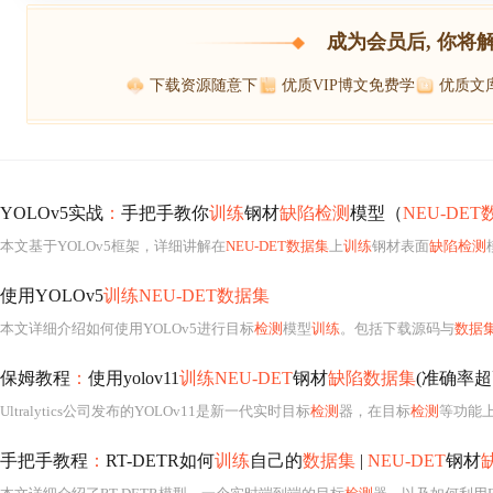
成为会员后, 你将
下载资源随意下
优质VIP博文免费学
优质文
YOLOv5实战
：
手把手教你
训练
钢材
缺陷检测
模型（
NEU-DE
本文基于YOLOv5框架，详细讲解在
NEU-DET数据集
上
训练
钢材表面
缺陷检测
使用YOLOv5
训练NEU-DET数据集
本文详细介绍如何使用YOLOv5进行目标
检测
模型
训练
。包括下载源码与
数据
保姆教程
：
使用yolov11
训练NEU-DET
钢材
缺陷数据集
(准确率超
Ultralytics公司发布的YOLOv11是新一代实时目标
检测
器，在目标
检测
等功能上升级
手把手教程
：
RT-DETR如何
训练
自己的
数据集
|
NEU-DET
钢材