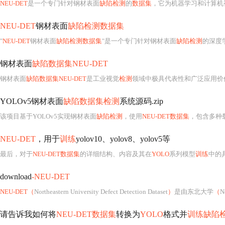
NEU-DET
是一个专门针对钢材表面
缺陷检测
的
数据集
，它为机器学习和计算机视
NEU-DET
钢材表面
缺陷检测数据集
"
NEU-DET
钢材表面
缺陷检测数据集
"是一个专门针对钢材表面
缺陷检测
的深度
钢材表面
缺陷数据集NEU-DET
钢材表面
缺陷数据集NEU-DET
是工业视觉
检测
领域中极具代表性和广泛应用价
YOLOv5钢材表面
缺陷数据集检测
系统源码.zip
该项目基于YOLOv5实现钢材表面
缺陷检测
，使用
NEU-DET数据集
，包含多种裂纹类型的XML
NEU-DET
，用于
训练
yolov10、yolov8、yolov5等
最后，对于
NEU-DET数据集
的详细结构、内容及其在
YOLO
系列模型
训练
中的具
download
-NEU-DET
NEU-DET（
Northeastern University Defect Detection Dataset
）
是由东北大学
（
N
请告诉我如何将
NEU-DET数据集
转换为
YOLO
格式并
训练缺陷