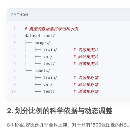
PYTHON
1
# 典型的数据集目录结构示例
2
dataset_root/
3
├── images/
4
│   ├── train/       
# 训练集图片
5
│   ├── val/         
# 验证集图片
6
│   └── test/        
# 测试集图片
7
└── labels/
8
    ├── train/       
# 训练集标签
9
    ├── val/         
# 验证集标签
10
    └── test/        
# 测试集标签
2. 划分比例的科学依据与动态调整
8:1:1的固定比例并非金科玉律。对于只有1800张图像的NEU