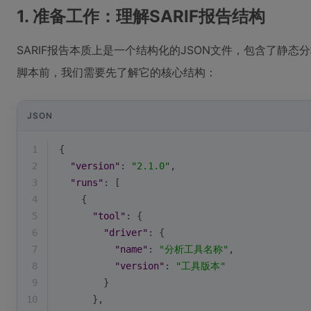
1. 准备工作：理解SARIF报告结构
SARIF报告本质上是一个结构化的JSON文件，包含了静
脚本前，我们需要先了解它的核心结构：
JSON
1
{
2
"version"
: 
"2.1.0"
,
3
"runs"
: [
4
    {
5
"tool"
: {
6
"driver"
: {
7
"name"
: 
"分析工具名称"
,
8
"version"
: 
"工具版本"
9
        }
10
      },