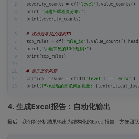
2
severity_counts = df[
'level'
].value_counts()
3
print
(
"问题严重程度分布:"
)
4
print
(severity_counts)
5
6
# 找出最常见的规则ID
7
top_rules = df[
'rule_id'
].value_counts().head
8
print
(
"\n最常见的10个规则:"
)
9
print
(top_rules)
10
11
# 筛选高危问题
12
critical_issues = df[df[
'level'
] == 
'error'
]
13
print
(
f"\n发现的高危问题数量: 
{
len
(critical_iss
4. 生成Excel报告：自动化输出
最后，我们将分析结果输出为结构化的Excel报告，方便团