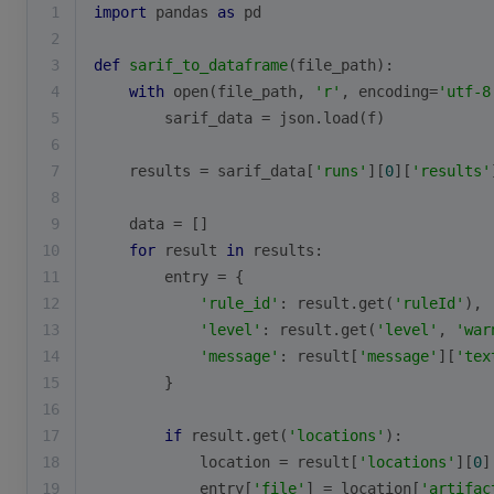
1
import
 pandas 
as
 pd
2
3
def
sarif_to_dataframe
(
file_path
):
4
with
open
(file_path, 
'r'
, encoding=
'utf-8
5
        sarif_data = json.load(f)
6
7
    results = sarif_data[
'runs'
][
0
][
'results'
8
9
    data = []
10
for
 result 
in
 results:
11
        entry = {
12
'rule_id'
: result.get(
'ruleId'
),
13
'level'
: result.get(
'level'
, 
'war
14
'message'
: result[
'message'
][
'tex
15
        }
16
17
if
 result.get(
'locations'
):
18
            location = result[
'locations'
][
0
]
19
            entry[
'file'
] = location[
'artifac