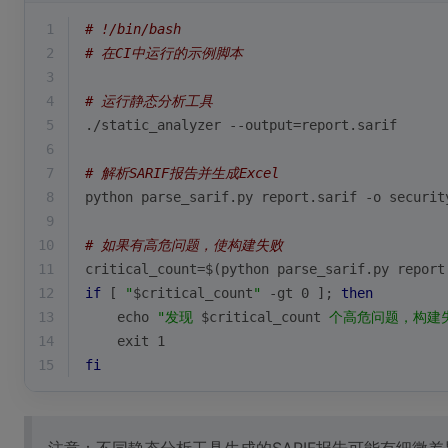
1
# !/bin/bash
2
# 在CI中运行的示例脚本
3
4
# 运行静态分析工具
5
./static_analyzer --output=report.sarif
6
7
# 解析SARIF报告并生成Excel
8
python parse_sarif.py report.sarif -o securit
9
10
# 如果有高危问题，使构建失败
11
critical_count=$(python parse_sarif.py report
12
if
 [ 
"
$critical_count
"
 -gt 0 ]; 
then
13
echo
"发现 
$critical_count
 个高危问题，构建失
14
exit
 1
15
fi