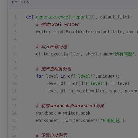
PYTHON
1
def
generate_excel_report
(
df, output_file
):
2
# 创建Excel writer
3
    writer = pd.ExcelWriter(output_file, engi
4
5
# 写入所有问题
6
    df.to_excel(writer, sheet_name=
'所有问题'
,
7
8
# 按严重程度分组
9
for
 level 
in
 df[
'level'
].unique():
10
        level_df = df[df[
'level'
] == level]
11
        level_df.to_excel(writer, sheet_name=
12
13
# 获取workbook和worksheet对象
14
    workbook = writer.book
15
    worksheet = writer.sheets[
'所有问题'
]
16
17
# 设置自动列宽