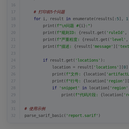
16
17
# 打印前5个问题
18
for
 i, result 
in
enumerate
(results[:
5
], 
1
19
print
(
f"\n问题 #
{i}
:"
)
20
print
(
f"规则ID: 
{result.get(
'ruleId'
,
21
print
(
f"严重程度: 
{result.get(
'level'
,
22
print
(
f"描述: 
{result[
'message'
][
'tex
23
24
if
 result.get(
'locations'
):
25
            location = result[
'locations'
][
0
]
26
print
(
f"文件: 
{location[
'artifact
27
print
(
f"行号: 
{location[
'region'
]
28
if
'snippet'
in
 location[
'region'
29
print
(
f"代码片段: 
{location[
'r
30
31
# 使用示例
32
parse_sarif_basic(
'report.sarif'
)