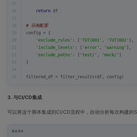
15
16
return
 df
17
18
# 示例配置
19
config = {
20
'exclude_rules'
: [
'TUT1001'
, 
'TUT1002'
],
21
'include_levels'
: [
'error'
, 
'warning'
],
22
'exclude_paths'
: [
'test/'
, 
'mock/'
]
23
}
24
25
filtered_df = filter_results(df, config)
3. 与CI/CD集成
可以将这个脚本集成到CI/CD流程中，自动分析每次构建的SA
BASH