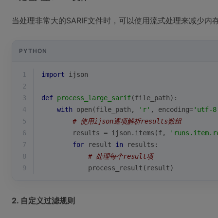
当处理非常大的SARIF文件时，可以使用流式处理来减少内
PYTHON
1
import
 ijson
2
3
def
process_large_sarif
(
file_path
):
4
with
open
(file_path, 
'r'
, encoding=
'utf-8
5
# 使用ijson逐项解析results数组
6
        results = ijson.items(f, 
'runs.item.r
7
for
 result 
in
 results:
8
# 处理每个result项
9
            process_result(result)
2. 自定义过滤规则