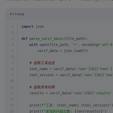
PYTHON
1
import
 json
2
3
def
parse_sarif_basic
(
file_path
):
4
with
open
(file_path, 
'r'
, encoding=
'utf-8
5
        sarif_data = json.load(f)
6
7
# 提取工具信息
8
    tool_name = sarif_data[
'runs'
][
0
][
'tool'
]
9
    tool_version = sarif_data[
'runs'
][
0
][
'too
10
11
# 提取所有结果
12
    results = sarif_data[
'runs'
][
0
][
'results'
13
14
print
(
f"工具: 
{tool_name}
{tool_version}
"
15
print
(
f"发现的问题总数: 
{
len
(results)}
"
)