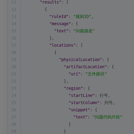
11
"results"
: [
12
        {
13
"ruleId"
: 
"规则ID"
,
14
"message"
: {
15
"text"
: 
"问题描述"
16
          },
17
"locations"
: [
18
            {
19
"physicalLocation"
: {
20
"artifactLocation"
: {
21
"uri"
: 
"文件路径"
22
                },
23
"region"
: {
24
"startLine"
: 行号,
25
"startColumn"
: 列号,
26
"snippet"
: {
27
"text"
: 
"问题代码片段"
28
                  }
29
                }