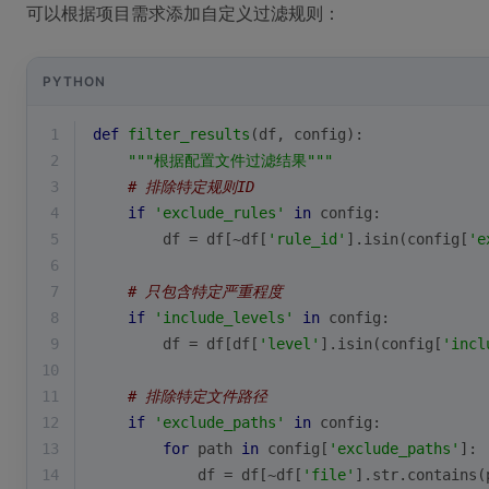
可以根据项目需求添加自定义过滤规则：
PYTHON
1
def
filter_results
(
df, config
):
2
"""根据配置文件过滤结果"""
3
# 排除特定规则ID
4
if
'exclude_rules'
in
 config:
5
        df = df[~df[
'rule_id'
].isin(config[
'e
6
7
# 只包含特定严重程度
8
if
'include_levels'
in
 config:
9
        df = df[df[
'level'
].isin(config[
'incl
10
11
# 排除特定文件路径
12
if
'exclude_paths'
in
 config:
13
for
 path 
in
 config[
'exclude_paths'
]:
14
            df = df[~df[
'file'
].
str
.contains(