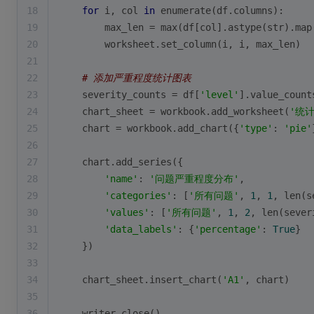
18
for
 i, col 
in
enumerate
(df.columns):
19
        max_len = 
max
(df[col].astype(
str
).
map
20
        worksheet.set_column(i, i, max_len)
21
22
# 添加严重程度统计图表
23
    severity_counts = df[
'level'
].value_count
24
    chart_sheet = workbook.add_worksheet(
'统
25
    chart = workbook.add_chart({
'type'
: 
'pie'
26
27
    chart.add_series({
28
'name'
: 
'问题严重程度分布'
,
29
'categories'
: [
'所有问题'
, 
1
, 
1
, 
len
(s
30
'values'
: [
'所有问题'
, 
1
, 
2
, 
len
(sever
31
'data_labels'
: {
'percentage'
: 
True
}
32
    })
33
34
    chart_sheet.insert_chart(
'A1'
, chart)
35
36
    writer.close()