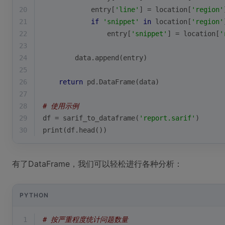
20
            entry[
'line'
] = location[
'region'
21
if
'snippet'
in
 location[
'region'
22
                entry[
'snippet'
] = location[
'
23
24
        data.append(entry)
25
26
return
 pd.DataFrame(data)
27
28
# 使用示例
29
df = sarif_to_dataframe(
'report.sarif'
)
30
print
(df.head())
有了DataFrame，我们可以轻松进行各种分析：
PYTHON
1
# 按严重程度统计问题数量