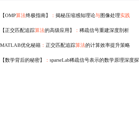
【OMP
算法
终极指南】
：
揭秘压缩感知理论
与
图像处理
实践
【正交匹配追踪
算法
的高级应用】
：
稀疏信号重建深度剖析
MATLAB优化秘籍
：
正交匹配追踪
算法
的计算效率提升策略
【数学背后的秘密】
：
sparseLab稀疏信号表示的数学原理深度