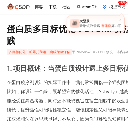
博客
下载
社区
AtomGit
模型市场
×
未登录
🎁
￥30
蛋白质多目标优化：STOMP
登录领取最高
算力币
践
·
于 2026-05-29 03:13:12 修改
本内容遵
多目标优化
帕累托前沿
离线策略评估
1. 项目概述：当蛋白质设计遇上多目标
在蛋白质序列设计的实际工作中，我们常常面临一个经典困
比如，你设计一个酶，既希望它的催化活性（Activity）越高越
能经受住高温考验，同时还不能忽视它在宿主细胞中的表达量（E
彼长，提升活性可能牺牲稳定性，增强稳定性又可能导致表
加权求和法在这里就显得力不从心，因为你很难预先知道哪个