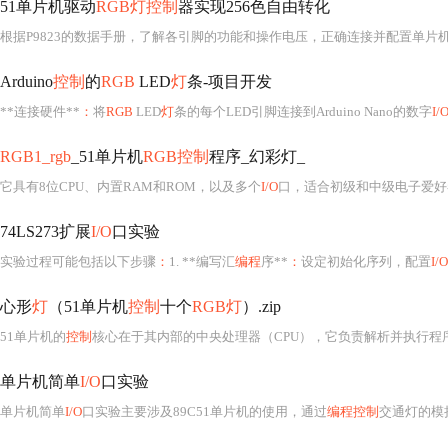
51单片机驱动
RGB灯控制
器实现256色自由转化
根据P9823的数据手册，了解各引脚的功能和操作电压，正确连接并配置单片
Arduino
控制
的
RGB
LED
灯
条-项目开发
**连接硬件**
：
将
RGB
LED
灯
条的每个LED引脚连接到Arduino Nano的数字
I/
RGB1_rgb
_51单片机
RGB控制
程序_幻彩灯_
它具有8位CPU、内置RAM和ROM，以及多个
I/O
口，适合初级和中级电子爱好
74LS273扩展
I/O
口实验
实验过程可能包括以下步骤
：
1. **编写汇
编程
序**
：
设定初始化序列，配置
I/O
心形
灯
（51单片机
控制
十个
RGB灯
）.zip
51单片机的
控制
核心在于其内部的中央处理器（CPU），它负责解析并执行程序指令。在这个项目中，我们需要编写
单片机简单
I/O
口实验
单片机简单
I/O
口实验主要涉及89C51单片机的使用，通过
编程控制
交通灯的模