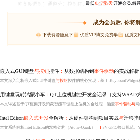
冲宽度调制）通道分别控制红、绿、蓝三个芯片的亮度
最低
0.47元/天
开通会员,解
成为会员后, 你将
下载资源随意下
优质VIP博文免费学
优质文
嵌入式GUI键盘
与按钮
控件
：
从数据结构到
事件驱动
的实战解析
本文深入剖析嵌入式GUI中键盘
与按钮
控件的核心实现
：
基于tKeyboardWidget和tPushButto
用键盘玩转鸿蒙小车
：
QT上位机键控开发全记录（支持WSAD
本文详述基于QT框架开发鸿蒙智能车键盘上位机的全过程，涵盖
事件驱动与
网络
Intel Edison
嵌入式开发
全解析
：
从硬件架构到项目实战
与
迁移指
本文系统解析Intel Edison的双核架构（Atom+Quark）、
1
.8V GPIO接口规范、Y