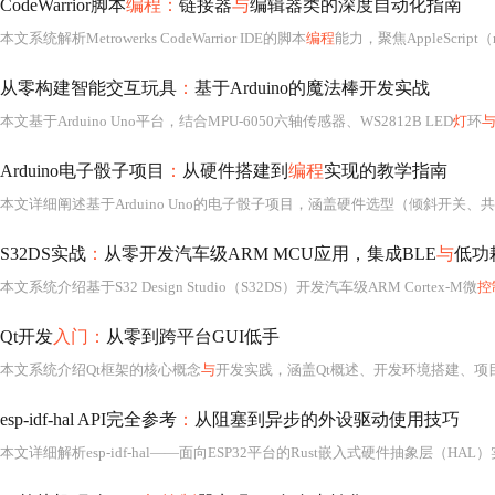
CodeWarrior脚本
编程：
链接器
与
编辑器类的深度自动化指南
本文系统解析Metrowerks CodeWarrior IDE的脚本
编程
能力，聚焦AppleScript（macOS）
从零构建智能交互玩具
：
基于Arduino的魔法棒开发实战
本文基于Arduino Uno平台，结合MPU-6050六轴传感器、WS2812B LED
灯
环
Arduino电子骰子项目
：
从硬件搭建到
编程
实现的教学指南
S32DS实战
：
从零开发汽车级ARM MCU应用，集成BLE
与
低功
本文系统介绍基于S32 Design Studio（S32DS）开发汽车级ARM Cortex-M微
控
Qt开发
入门：
从零到跨平台GUI低手
本文系统介绍Qt框架的核心概念
与
开发实践，涵盖Qt概述、开发环境搭建、项
esp-idf-hal API完全参考
：
从阻塞到异步的外设驱动使用技巧