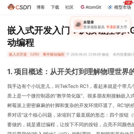
博客
下载
社区
AtomGit
模型市场
×
未登录
🎁
￥30
嵌入式开发入门：从按钮控制RG
登录领取最高
算力币
动编程
·
于 2026-06-01 13:08:09 修改
本内容遵循CC 
嵌入式开发
GPIO
事件驱动编程
1. 项目概述：从开关灯到理解物理世界
我手边有个小玩意儿，叫TekTech RC1，看起来就是个
质上是一个微控制器的“教学简化版”。很多朋友刚接触嵌入式开
树莓派上密密麻麻的针脚和复杂的开发环境吓退了。RC1的
界对话”这个核心问题，浓缩到了最直观的形态：四个按钮（
要做的，就是通过编程，让按下不同的按钮，点亮不同颜色