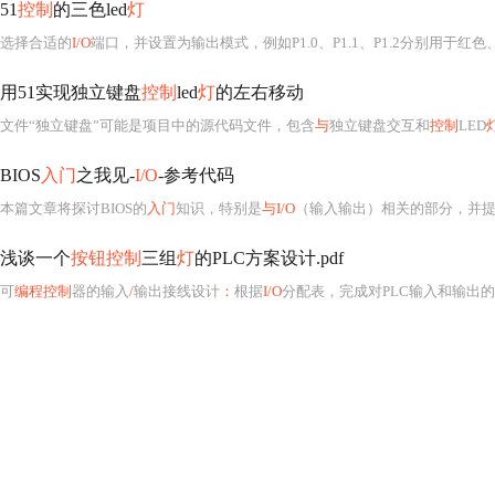
51
控制
的三色led
灯
选择合适的
I/O
端口，并设置为输出模式，例如P1.0、P1.1、P1.2分别用于红色、绿色和
用51实现独立键盘
控制
led
灯
的左右移动
文件“独立键盘”可能是项目中的源代码文件，包含
与
独立键盘交互和
控制
LED
BIOS
入门
之我见-
I/O
-参考代码
本篇文章将探讨BIOS的
入门
知识，特别是
与I/O
（输入输出）相关的部分，并提供相
浅谈一个
按钮控制
三组
灯
的PLC方案设计.pdf
可
编程控制
器的输入
/
输出接线设计
：
根据
I/O
分配表，完成对PLC输入和输出