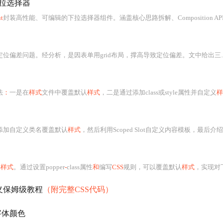
拉选择器
ut
封装高性能、可编辑的下拉选择器组件。涵盖核心思路拆解、Composition API数据同步
差问题。经分析，是因表单用grid布局，撑高导致定位偏差。文中给出三种解决方案，推荐使用添加collapse - tags
法
：
一是在
样式
文件中覆盖默认
样式
，二是通过添加class或style属性并自定义
样式
添加自定义类名覆盖默认
样式
，然后利用Scoped Slot自定义内容模板，最后介绍了如何引入并
件
样式
。通过设置popper
-
class属性
和
编写
CSS
规则，可以覆盖默认
样式
，实现对下
义保姆级教程
（附完整CSS代码）
字体颜色