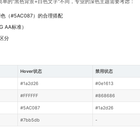
单的"黑色背景+白色文字"不同，专业的深色主题需要考虑：
调色（#5AC087）的合理搭配
G AA标准）
觉区分
Hover状态
禁用状态
#1a2d26
#0e1613
#FFFFFF
#868686
#5AC087
#1a2d26
#7bb5db
-