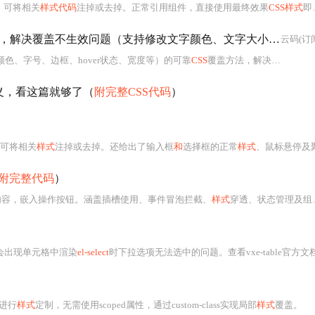
，可将相关
样式代码
注掉或去掉。正常引用组件，直接使用最终效果
CSS样式
即可，还展示了原始、调整后的显示效果。
，解决覆盖不生效问题（支持修改文字颜色、文字大小、选择器边框、hover效果、宽高等任意
云码(订
颜色、字号、边框、hover状态、宽度等）的可靠
CSS
覆盖方法，解决常见的/deep/或
义，看这篇就够了（
附完整CSS代码
）
可将相关
样式
注掉或去掉。还给出了输入框
和
选择框的正常
样式
、鼠标悬停及聚焦时
附完整代码
）
自定义内容，嵌入操作按钮。涵盖插槽使用、事件冒泡拦截、
样式
穿透、状态管理及组件封装方法，并强调键盘导航、ARIA无障碍支持与虚拟滚动等性能与可访问性要点。
会出现单元格中渲染
el-select
时下拉选项无法选中的问题。查看vxe-table官方文档，安装官网扩展插件里
进行
样式
定制，无需使用scoped属性，通过custom-class实现局部
样式
覆盖。