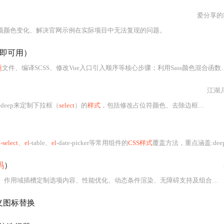
爱分享的H
项颜色变化、解决官网示例在实际项目中无法复现的问题。
即可用）
题
文件、编译SCSS、修改Vue入口引入顺序等核心步骤；利用Sass颜色混合函数生成5级浅色变体与
江湖
-deep来定制下拉框（
select
）的
样式
，包括修改占位符颜色、去除边框以及替换下拉图标。
l-select
、
el
-table、
el
-date-picker等常用组件的
CSS样式
覆盖方法，重点涵盖
:
deep()深度选择器的正确用法、表格列背景色与排序图标颜色修改、全选勾
码
）
插槽定制选项内容、性能优化、动态条件渲染、无障碍支持及组合式API最佳实践。重点讲解通过
义图标替换