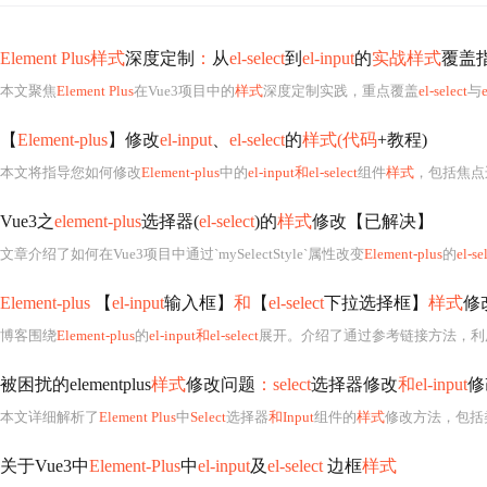
Element Plus样式
深度定制
：
从
el-select
到
el-input
的
实战样式
覆盖
本文聚焦
Element Plus
在Vue3项目中的
样式
深度定制实践，重点覆盖
el-select
与
【
Element-plus
】修改
el-input
、
el-select
的
样式(代码
+教程)
本文将指导您如何修改
Element-plus
中的
el-input和el-select
组件
样式
，包括焦点
Vue3之
element-plus
选择器(
el-select
)的
样式
修改【已解决】
文章介绍了如何在Vue3项目中通过`mySelectStyle`属性改变
Element-plus
的
el-se
Element-plus
【
el-input
输入框】
和
【
el-select
下拉选择框】
样式
修
博客围绕
Element-plus
的
el-input和el-select
展开。介绍了通过参考链接方法，利
被困扰的elementplus
样式
修改问题
：select
选择器修改
和el-input
修
本文详细解析了
Element Plus
中
Select
选择器
和Input
组件的
样式
修改方法，包括
关于Vue3中
Element-Plus
中
el-input
及
el-select
边框
样式