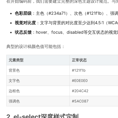
在开始编码前，我们需要建立完整的深色主题设计规范。与简
色彩层级
：主色（#234a71）、次色（#121f1b）、强
视觉对比度
：文字与背景的对比度至少达到4.5:1（WCA
状态反馈
：hover、focus、disabled等交互状态的视
典型的设计稿颜色值可能包括：
元素类型
正常状态
背景色
#121f1b
文字色
#E0E0E0
边框色
#204C42
强调色
#5AC087
2. el-select深度样式定制