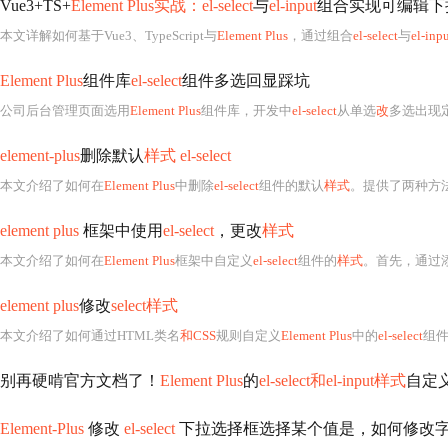
Vue3+TS+
Element Plus实战：el-select
与
el-input
组合实现可编辑下
本文详解如何基于Vue3、TypeScript与
Element Plus
，通过组合
el-select
与
el-inp
Element Plus
组件库
el-select
组件多选回显踩坑
公司后台管理页面选用
Element Plus
组件库，开发中
el-select
从单选
改
多选出现定位偏
element-plus
删除默认
样式 el-select
本文介绍了如何在
Element Plus
中删除
el-select
组件的默认
样式
。提供了两种方
element plus
框架中使用
el-select
，更改
样式
本文介绍了如何在
Element Plus
框架中自定义
el-select
组件的
样式
。首先，通过
element plus
修改
select样式
本文介绍了如何通过HTML类名
和CSS
规则自定义
Element Plus
中的
el-select
组
别再硬啃官方文档了！
Element Plus
的
el-select和el-input样式
自定
Element-Plus
修改
el-select
下拉选择框选择某个值是，如何修改