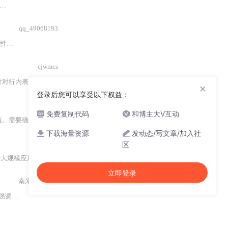
样式
来改变选中项的背景色
和
字体颜色。同时，需要注意版本差异
和样式
qq_49068193
颜色的自定义。
cjwmcs
方法的原理、关键点以及适用场景，并提供了相应的
×
登录后您可以享受以下权益：
乔滕？
免费复制代码
和博主大V互动
要确保相关
样式
文件被正确引入到项目中。
下载海量资源
发动态/写文章/加入社
区
规模应用；第三种是局部
样式
覆盖，适用于特定页面或模块。
立即登录
南来北往阿七
size属性的影响
和
保持视觉一致性。