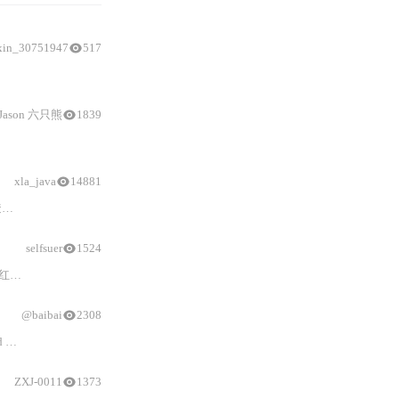
xin_30751947
517
Jason 六只熊
1839
xla_java
14881
。
selfsuer
1524
指出
el-input样式
修改可参考另一链接。
@baibai
2308
d
CSS
正确实现
样式
隔离与下拉框
样式
控制，并提供了常见场景如悬浮状态、选
ZXJ-0011
1373