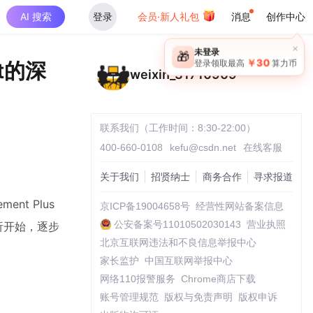
AI 搜索
登录
会员·新人礼包
消息
创作中心
×
未登录
🎁
￥30
ut的深
登录领取最高
算力币
weixin_31710909
联系我们（工作时间：8:30-22:00）
400-660-0108
kefu@csdn.net
在线客服
关于我们
招贤纳士
商务合作
寻求报道
t Plus
京ICP备19004658号
经营性网站备案信息
公安备案号11010502030143
营业执照
析开始，逐步
北京互联网违法和不良信息举报中心
家长监护
中国互联网举报中心
网络110报警服务
Chrome商店下载
账号管理规范
版权与免责声明
版权申诉