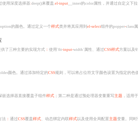
过使用深度选择器
:
deep()来覆盖.
el-input
__inner的color属性，并通过自定义下拉项的
option的颜色。通过定义一个
样式
类并将其应用到
el-select
组件的popper
-
class属性上，可以实现对下拉选项
应
提供了三种主要的实现方式
：
使用`fit
-input-
width`属性、通过
CSS样式
方案以及针对行内表单的特殊处理。详细说明了每种
eholder颜色。通过添加特定的
CSS
规则，可以将占位符文字颜色设置为指定的色值。需
深嵌选择器直接覆盖子组件
样式
；第二种是通过预处理器变量重写
主题
，适用于大
方法
：
通过
CSS
覆盖
样式
、动态绑定内联
样式
以及使用全局配置
主题
变量。同时强调了在修改高度时需要注意的事项，如