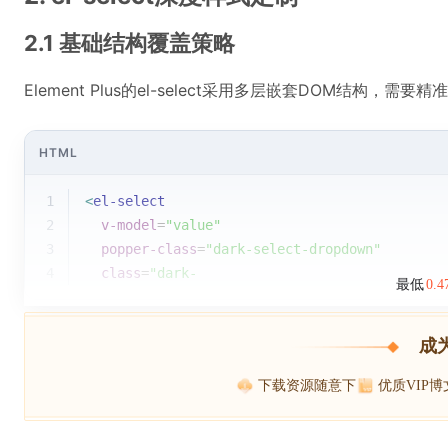
2.1 基础结构覆盖策略
Element Plus的el-select采用多层嵌套DOM结构，需
HTML
1
<
el-select
2
v-model
=
"value"
3
popper-class
=
"dark-select-dropdown"
4
class
=
"dark-
最低
0.
成
下载资源随意下
优质VIP