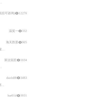
样式
阅后可咨询)
12276
::
v-deep失效问题，提供局部与全局两种高兼容性实现方案，并
适配
最新版
温笑一
332
海天胜景
905
的
CSS样式代码
，无需自定义
样式
，正常引用组件即可。
算法笑匠
1034
daols88
3483
的
适配
插件即可正常选择，且其支持配置式渲染。
har01d
3931