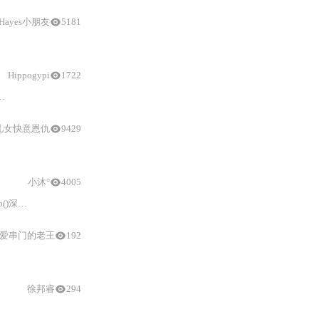
ayes小朋友
5181
Hippogypi
1722
1
级
深色
变体，确保组件配色全局生效，并强调导入顺序、Sa
儿女快意恩仇
9429
小沐°
4005
选框隐藏、日期选择器挂载位置调整、Loading图标配色及ElMessageBox
爱串门的老王
192
el
-option作用域插槽绑定按钮并阻止事件冒泡，结
徐邦睿
294