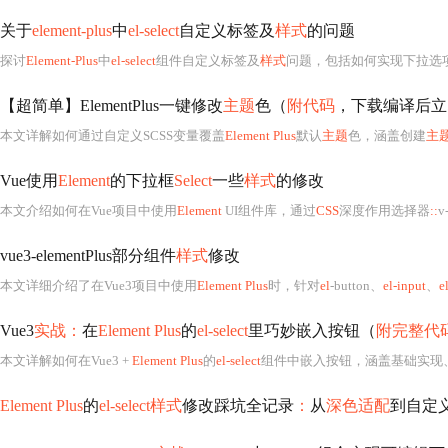
关于
element-plus
中
el-select
自定义标签及
样式
的问题
探讨
Element-Plus
中
el-select
组件自定义标签及
样式
问题，包括如何实现下拉选
【超简单】ElementPlus一键修改
主题
色（
附代码
，下载编译后立
本文详解如何通过自定义SCSS变量覆盖
Element Plus
默认
主题
色，涵盖创建
主
Vue使用
Element
的下拉框
Select
一些
样式
的修改
本文介绍如何在Vue项目中使用
Element
UI组件库，通过
CSS
深度作用选择器
::
v
vue3-elementPlus部分组件
样式
修改
本文详细介绍了在Vue3项目中使用
Element Plus
时，针对
el
-button、
el-input
、
e
Vue3
实战：
在
Element Plus
的
el-select
里巧妙嵌入按钮（
附完整代
本文详解如何在Vue3 +
Element Plus
的
el-select
组件中嵌入按钮，涵盖基础实现、作用域
Element Plus
的
el-select样式
修改踩坑全记录
：
从
深色适配
到自定