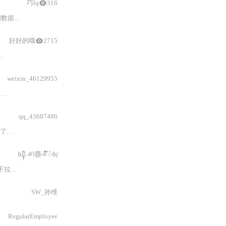
巧lq
316
逻辑、
CSS
深度
样式
覆盖技巧、表单校验集成及远程搜索等进阶实践
好好的哦
2715
和
collapse - tags - tooltip属
weixin_46129955
来覆盖默认
样式
。
qq_43687486
定制
主题
变量来创建个性化的UI资源包。
꧔ꦿ᭄ℳl衋ঞ ໌້ᮨ꧔ꦿ
拉菜单
和
输入框外观的个性化设计。
SW_孙维
RegularEmployee