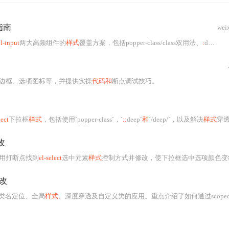
指南
wei
el-input
两大高频组件的
样式
覆盖方案，包括popper-class/class双用法、
:
deep()穿透机制、teleported场景处理、浏览器兼容性（Chrome 72 outline、IE11 polyfill）及
边框、选项图标等，并提供实操
代码和
断点调试技巧。
lect
下拉框
样式
，包括使用`popper-class`，`
::
deep`
和
`/deep/`，以及解决
样式
穿透问题的方法
改
用打断点找到
el-select
选中元素
样式
控制方式并修改，使下拉框选中选项颜色变红，同时
改
类名定位、全局
样式
、深度穿透及自定义类的应用。重点介绍了如何通过scope