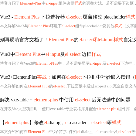
博客介绍了
Element-Plus
中
el-input
组件边框
样式
的调整方法。若不需要下边框
Vue3 -
Element Plus
下拉选择器
el-select
覆盖修改 placeholder
样式
本文详解Vue3与
Element Plus
环境下
el-select
组件placeholder及其他
样式
（文字
别再硬啃官方文档了！
Element Plus
的
el-select和el-input样式
自定
Vue3中
Element-Plus
中
el-input
及
el-select
边框
样式
博客介绍了在Vue3的
Element-Plus
中，若不需要显示
el-input
及
el-select
下边框，
Vue3+ElementPlus
实战：
如何在
el-select
下拉框中巧妙嵌入按钮（
本文详解如何在
Element Plus
的
el-select
下拉面板中通过scoped slot完全
解决 vxe-table +
element-plus
中使用
el-select
后无法选中的问题
在开发Vue大型项目时，使用vxe-table专业表格库并配合
element-plus
组件库，
【
element-plus
】修改
el
-dialog，
el
-cascader，
el-select
等
样式
本文介绍如何在
Element Plus
中为特定组件如
el
-dialog、
el
-cascader及
el-select
等