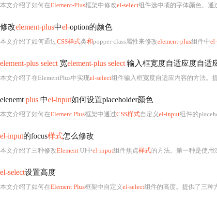
本文介绍了如何在
Element-Plus
框架中修改
el-select
组件选中项的字体颜色。通
修改
element-plus
中
el-
option的颜色
本文介绍了如何通过
CSS样式
类
和
popper
-
class属性来修改
element-plus
组件中
el-
element-plus select
宽
element-plus select
输入框宽度自适应度自适
本文介绍了在ElementPlus中实现
el-select
组件输入框宽度自适应内容的方法。
elenemt
plus
中
el-input
如何设置placeholder颜色
本文介绍了如何在
Element Plus
框架中通过
CSS样式
自定义
el-input
组件的plac
el-input
的focus
样式
怎么修改
本文介绍了三种修改
Element
UI中
el-input
组件焦点
样式
的方法。第一种是使用
el-select
设置高度
本文介绍了如何在
Element Plus
框架中自定义
el-select
组件的高度。提供了三种