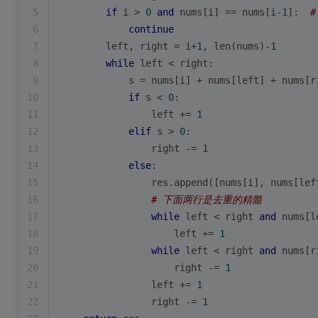
5
if
 i > 
0
and
 nums[i] == nums[i-
1
]:  
6
continue
7
        left, right = i+
1
, 
len
(nums)-
1
8
while
 left < right:
9
            s = nums[i] + nums[left] + nums[r
10
if
 s < 
0
:
11
                left += 
1
12
elif
 s > 
0
:
13
                right -= 
1
14
else
:
15
                res.append([nums[i], nums[lef
16
# 下面两行是去重的精髓
17
while
 left < right 
and
 nums[l
18
                    left += 
1
19
while
 left < right 
and
 nums[r
20
                    right -= 
1
21
                left += 
1
22
                right -= 
1