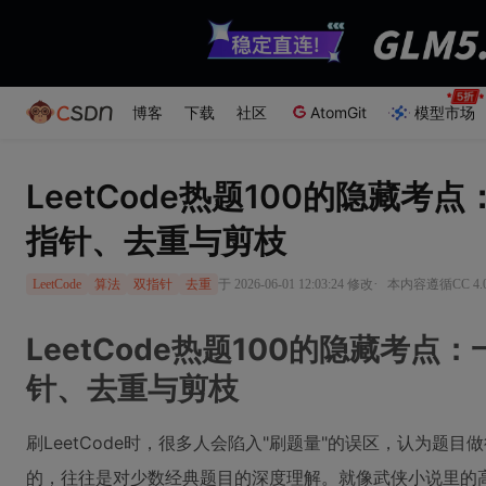
博客
下载
社区
AtomGit
模型市场
LeetCode热题100的隐藏考
指针、去重与剪枝
·
于 2026-06-01 12:03:24 修改
本内容遵循CC 4.
LeetCode
算法
双指针
去重
LeetCode热题100的隐藏考点
针、去重与剪枝
刷LeetCode时，很多人会陷入"刷题量"的误区，认为题
的，往往是对少数经典题目的深度理解。就像武侠小说里的