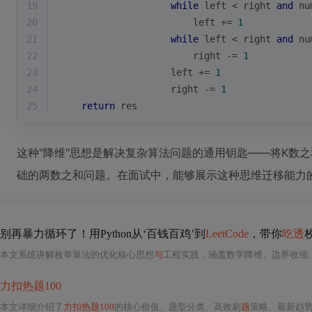
19
while
 left < right 
and
 nu
20
                        left += 
1
21
while
 left < right 
and
 nu
22
                        right -= 
1
23
                    left += 
1
24
                    right -= 
1
25
return
 res
这种"降维"思想是解决复杂算法问题的通用钥匙——将K数之和
础的两数之和问题。在面试中，能够展示这种思维迁移能力
别再暴力循环了！用Python从‘百钱百鸡’到
LeetCode
，带你
吃透
本文系统讲解枚举算法的优化核心思想
与
工程实践，涵盖数学降维、边界收缩
力扣热题100
本文详细介绍了
力扣热题100
的核心价值、题型分类、高效刷
题
策略、最新趋