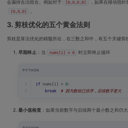
会漏掉合法组合。例如对于
，如果在移动指针
[0,0,0,0]
。
[0,0,0]
3. 剪枝优化的五个黄金法则
剪枝是算法优化的精髓所在，在三数之和中，有五个关键剪
早期终止
：当
时立即终止循环
nums[i] > 0
PYTHON
1
if
 nums[i] > 
0
:
2
break
# 因为数组已排序，后续数字更大
最小值检查
：如果当前数字与后续两个最小数之和仍大
PYTHON