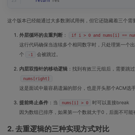
23
return
 res
这个版本已经能通过大多数测试用例，但它还隐藏着三个需
外层循环的去重判断
：
if i > 0 and nums[i] == nu
这行代码确保当连续多个相同数字时，只处理第一个出
个
会被跳过。
-1
内层双指针的移动逻辑
：找到有效三元组后，需要跳过
nums[right]
这是面试中最容易遗漏的部分，也是开头那个ACM选
提前终止条件
：当
时可以直接break
nums[i] > 0
因为数组已排序，如果第一个数就大于0，后面不可能
2. 去重逻辑的三种实现方式对比