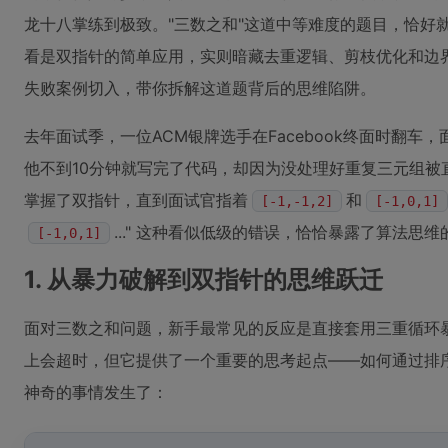
龙十八掌练到极致。"三数之和"这道中等难度的题目，恰好
看是双指针的简单应用，实则暗藏去重逻辑、剪枝优化和边
失败案例切入，带你拆解这道题背后的思维陷阱。
去年面试季，一位ACM银牌选手在Facebook终面时翻
他不到10分钟就写完了代码，却因为没处理好重复三元组被
掌握了双指针，直到面试官指着
和
[-1,-1,2]
[-1,0,1]
..." 这种看似低级的错误，恰恰暴露了算法思
[-1,0,1]
1. 从暴力破解到双指针的思维跃迁
面对三数之和问题，新手最常见的反应是直接套用三重循环暴力枚举
上会超时，但它提供了一个重要的思考起点——如何通过排
神奇的事情发生了：