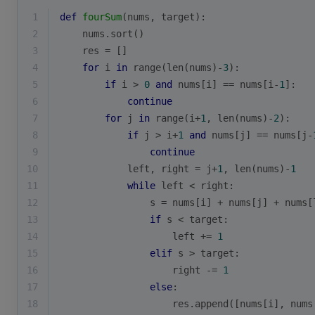
1
def
fourSum
(
nums, target
):
2
    nums.sort()
3
    res = []
4
for
 i 
in
range
(
len
(nums)-
3
):
5
if
 i > 
0
and
 nums[i] == nums[i-
1
]:
6
continue
7
for
 j 
in
range
(i+
1
, 
len
(nums)-
2
):
8
if
 j > i+
1
and
 nums[j] == nums[j-
9
continue
10
            left, right = j+
1
, 
len
(nums)-
1
11
while
 left < right:
12
                s = nums[i] + nums[j] + nums[
13
if
 s < target:
14
                    left += 
1
15
elif
 s > target:
16
                    right -= 
1
17
else
:
18
                    res.append([nums[i], nums