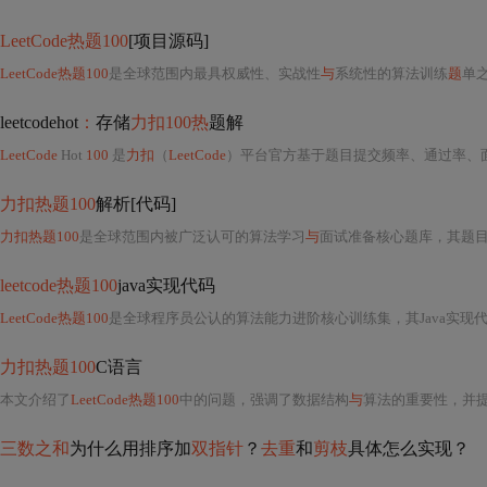
LeetCode热题100
[项目源码]
LeetCode热题100
是全球范围内最具权威性、实战性
与
系统性的算法训练
题
单之
leetcodehot
：
存储
力扣100热
题解
LeetCode
Hot
100
是
力扣
（
LeetCode
）平台官方基于题目提交频率、通过率、面试出现频次、
力扣热题100
解析[代码]
力扣热题100
是全球范围内被广泛认可的算法学习
与
面试准备核心题库，其题
leetcode热题100
java实现代码
LeetCode热题100
是全球程序员公认的算法能力进阶核心训练集，其Java实现
力扣热题100
C语言
本文介绍了
LeetCode热题100
中的问题，强调了数据结构
与
算法的重要性，并提供了获取C语言解决
三数之和
为什么用排序加
双指针
？
去重
和
剪枝
具体怎么实现？