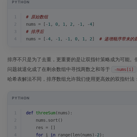
PYTHON
1
# 原始数组
2
nums = [-
1
, 
0
, 
1
, 
2
, -
1
, -
4
]
3
# 排序后
4
nums = [-
4
, -
1
, -
1
, 
0
, 
1
, 
2
]  
# 递增顺序带来的
排序不只是为了去重，更重要的是让双指针策略成为可能。
问题就退化成了在剩余数组中寻找两数之和等于
-nums[i]
哈希表解法不同，排序数组允许我们使用更高效的双指针法
PYTHON
1
def
threeSum
(
nums
):
2
    nums.sort()
3
    res = []
4
for
 i 
in
range
(
len
(nums)-
2
):