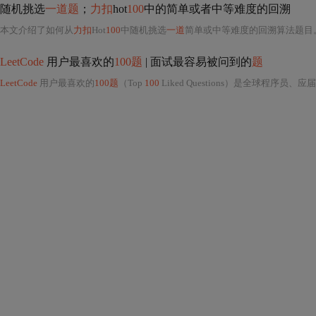
随机挑选
一道题
；
力扣
hot
100
中的简单或者中等难度的回溯
本文介绍了如何从
力扣
Hot
100
中随机挑选
一道
简单或中等难度的回溯算法题目。首先，确认用户需求，然后筛选出符合条件的题目，接着
LeetCode
用户最喜欢的
100题
| 面试最容易被问到的
题
LeetCode
用户最喜欢的
100题
（Top
100
Liked Questions）是全球程序员、应届校招生及转