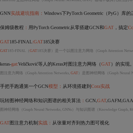
GNN
实战避坑指南：
Windows下PyTorch Geometric（Py
保姆级教程
：
用PyTorch Geometric从零搭建GCN和
GAT
，搞定
Co
GAT
185-FINAL
:GAT
185决赛
GAT
185-FINAL（
GAT
185决赛）是一个以图注意力网络（Graph Attention Netwo
keras-
gat:
Veličković等人的Keras对图注意力网络（
GAT
）的实现。 （
图注意力网络（Graph Attention Networks,
GAT
）是图神经网络（Graph Neural
手把手跑通第一个GCN
模型：
从环境搭建到
Cora实战
玩转图神经网络和知识图谱的相关算法
：
GCN,
GAT
,GAFM,GAAF
GAT
图注意力机制
实战：
从张量对齐到热力图可视化