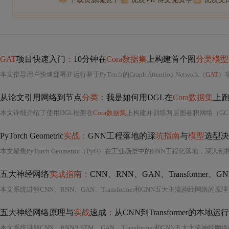
GAT
项目快速入门
：
10分钟在
Cora数据集
上构建首个图
分类模型
本文指导用户快速部署并运行基于PyTorch的Graph Attention Network（
GAT
）
从论文引用网络到节点
分类：
我是如何用DGL在
Cora数据集
上跑
本文详细介绍了使用DGL框架在
Cora数据集
上构建并训练两层图卷积网络（GC
PyTorch Geometric
实战：
GNN工程落地的踩
坑指南
与
模型
选型决
五大神经网络
实战指南：
CNN、RNN、GAN、Transformer
本文系统讲解CNN、RNN、GAN、Transformer和GNN五大主流神经网络的
五大神经网络原理与
实战
速成
：
从CNN到Transformer的本地运行