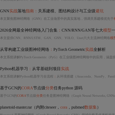
GNN
实战
落地
指南：
关系建模、图结构设计与工业级
避坑
本文聚焦图神经网络（GNN）在工业场景中的真实落地，强调关系建模优先于
2026全网最全神经网络入门合集
：
CNN/RNN/GAN等七大
模型
本文提供CNN、RNN/LSTM、GAN、GNN、YOLO、Unet六大主流神经网络
模
从零构建工业级图神经网络
：
PyTorch Geometric
实战
全解析
本文系统讲解PyTorch Geometric（PyG）在工业级图神经网络中的应用，涵
Python机器学习
：
从零基础到项目
实战
本文系统讲解Python机器学习全流程
：
从环境搭建（Anaconda、NumPy、P
基于GCN的
CORA
节点级
分类
任务python 源码
基于GCN的
CORA
节点级
分类
任务是图神经网络（Graph Neural Networks, GNNs）领域中最具代表
planetoid-master.rar（内附citeseer，
cora
，pubmed
数据集
）