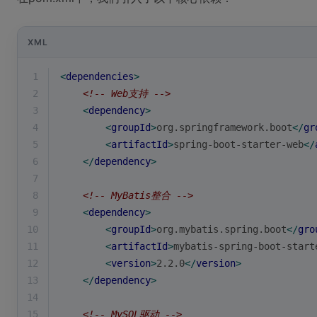
XML
1
<
dependencies
>
2
<!-- Web支持 -->
3
<
dependency
>
4
<
groupId
>
org.springframework.boot
</
gr
5
<
artifactId
>
spring-boot-starter-web
</
6
</
dependency
>
7
8
<!-- MyBatis整合 -->
9
<
dependency
>
10
<
groupId
>
org.mybatis.spring.boot
</
gro
11
<
artifactId
>
mybatis-spring-boot-start
12
<
version
>
2.2.0
</
version
>
13
</
dependency
>
14
15
<!-- MySQL驱动 -->