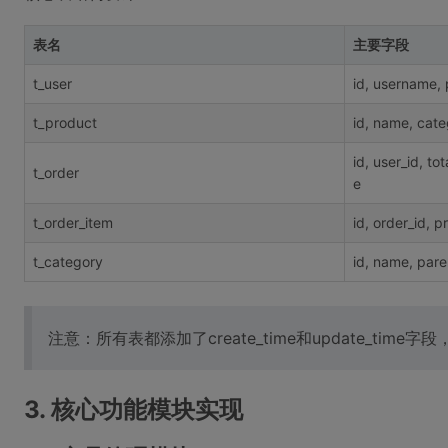
表名
主要字段
t_user
id, username, 
t_product
id, name, cate
id, user_id, t
t_order
e
t_order_item
id, order_id, p
t_category
id, name, paren
注意：所有表都添加了create_time和update_tim
3. 核心功能模块实现