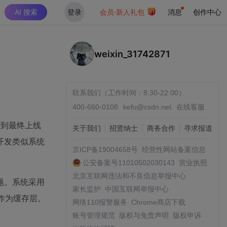
AI 搜索
登录
会员·新人礼包
消息
创作中心
weixin_31742871
联系我们（工作时间：8:30-22:00）
400-660-0108
kefu@csdn.net
在线客服
析到最终上线
关于我们
招贤纳士
商务合作
寻求报道
开发类似系统
京ICP备19004658号
经营性网站备案信息
公安备案号11010502030143
营业执照
北京互联网违法和不良信息举报中心
题。系统采用
家长监护
中国互联网举报中心
is作为缓存层。
网络110报警服务
Chrome商店下载
账号管理规范
版权与免责声明
版权申诉