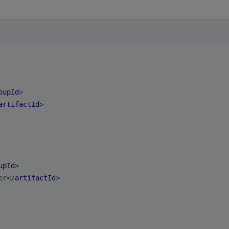
oupId
>
artifactId
>
upId
>
er
</
artifactId
>