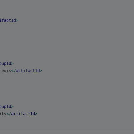
ifactId
>
oupId
>
redis
</
artifactId
>
oupId
>
ity
</
artifactId
>