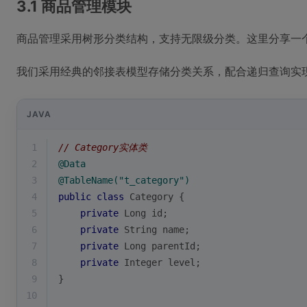
3.1 商品管理模块
商品管理采用树形分类结构，支持无限级分类。这里分享一个
我们采用经典的邻接表模型存储分类关系，配合递归查询实
JAVA
1
// Category实体类
2
@Data
3
@TableName("t_category")
4
public
class
Category
{
5
private
 Long id;
6
private
 String name;
7
private
 Long parentId;
8
private
 Integer level;
9
}
10