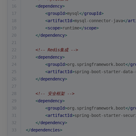
16
<
dependency
>
17
<
groupId
>
mysql
</
groupId
>
18
<
artifactId
>
mysql-connector-java
</
art
19
<
scope
>
runtime
</
scope
>
20
</
dependency
>
21
22
<!-- Redis集成 -->
23
<
dependency
>
24
<
groupId
>
org.springframework.boot
</
gr
25
<
artifactId
>
spring-boot-starter-data-
26
</
dependency
>
27
28
<!-- 安全框架 -->
29
<
dependency
>
30
<
groupId
>
org.springframework.boot
</
gr
31
<
artifactId
>
spring-boot-starter-secur
32
</
dependency
>
33
</
dependencies
>