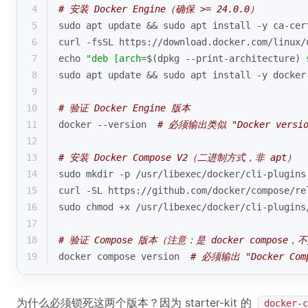
4
# 安装 Docker Engine（确保 >= 24.0.0）
5
sudo apt update && sudo apt install -y ca-cer
6
curl -fsSL https://download.docker.com/linux/
7
echo
"deb [arch=
$(dpkg --print-architecture)
 
8
sudo apt update && sudo apt install -y docker
9
10
# 验证 Docker Engine 版本
11
docker --version  
# 必须输出类似 "Docker version
12
13
# 安装 Docker Compose V2（二进制方式，非 apt）
14
sudo mkdir -p /usr/libexec/docker/cli-plugins
15
curl -SL https://github.com/docker/compose/re
16
sudo chmod +x /usr/libexec/docker/cli-plugins
17
18
# 验证 Compose 版本（注意：是 docker compose，不是
19
docker compose version  
# 必须输出 "Docker Comp
为什么必须锁死这两个版本？因为 starter-kit 的
docker-c