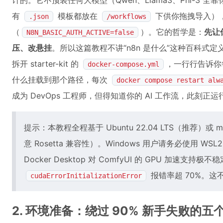
计的。它不预装任何大模型（Qwen、Llama3、Phi-3 全
有
模板都放在
下供你拖拽导入）
.json
/workflows
（
）。它的哲学是：
先让
N8N_BASIC_AUTH_ACTIVE=false
压、改悬挂
。所以这篇教程不讲“n8n 是什么”这种百科式定义
拆开 starter-kit 的
，一行行告诉你每
docker-compose.yml
什么挂载到那个路径，每次
docker compose restart alw
成为 DevOps 工程师，但得知道你的 AI 工作流，此刻
提示：本教程全程基于 Ubuntu 22.04 LTS（推荐）或 m
意 Rosetta 兼容性）。Windows 用户请务必使用 WSL2
Docker Desktop 对 ComfyUI 的 GPU 加速支持
报错率超 70%。
cudaErrorInitializationError
2. 环境准备：绕过 90% 新手失败的五