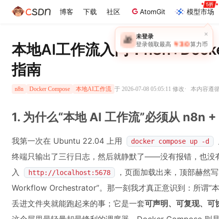
博客
下载
社区
AtomGit
模型市场
×
未登录
🎁
￥30
本地AI工作流入门：n8n+Docke
登录领取最高
算力币
指南
·
于 2026-07-08 05:05:11 修改
本内容遵循C
n8n
Docker Compose
本地AI工作流
1. 为什么“本地 AI 工作流”必须从 n8n + 
我第一次在 Ubuntu 22.04 上用
docker compose up -d
终端只输出了三行日志，然后就静默了——没有报错，也没
入
，页面加载出来，顶部赫然写着 “Wel
http://localhost:5678
Workflow Orchestrator”。那一刻我才真正意识到：所
丢进文件夹就能跑起来的事；它是一套
可声明、可复现、可