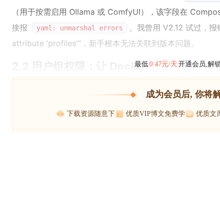
（用于按需启用 Ollama 或 ComfyUI），该字段在 Comp
接报
。我曾用 V2.12 试过，报错信
yaml: unmarshal errors
attribute 'profiles'”，新手根本无法关联到版本问题。
2.2 用户组权限：让 Docke
最低
0.47元/天
开通会员,解
成为会员后, 你将
下载资源随意下
优质VIP博文免费学
优质文