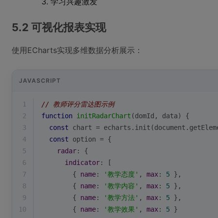
学习兴趣激发
5.2 可视化报表实现
使用ECharts实现多维数据分析展示：
JAVASCRIPT
1
// 教师评分雷达图示例
2
function
initRadarChart
(
domId, data
) 
{
3
const
 chart = echarts.init(
document
.getElem
4
const
 option = {
5
radar
: {
6
indicator
: [
7
        { 
name
: 
'教学态度'
, 
max
: 
5
 },
8
        { 
name
: 
'教学内容'
, 
max
: 
5
 },
9
        { 
name
: 
'教学方法'
, 
max
: 
5
 },
10
        { 
name
: 
'教学效果'
, 
max
: 
5
 }