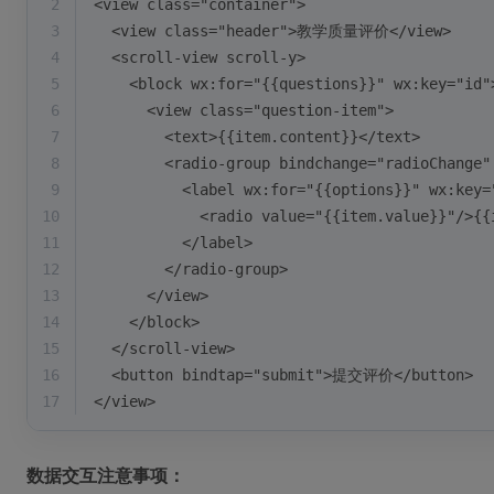
2
<view class="container">
3
  <view class="header">教学质量评价</view>
4
  <scroll-view scroll-y>
5
    <block wx:for="{{questions}}" wx:key="id"
6
      <view class="question-item">
7
        <text>{{item.content}}</text>
8
        <radio-group bindchange="radioChange"
9
          <label wx:for="{{options}}" wx:key=
10
            <radio value="{{item.value}}"/>{{
11
          </label>
12
        </radio-group>
13
      </view>
14
    </block>
15
  </scroll-view>
16
  <button bindtap="submit">提交评价</button>
17
</view>
数据交互注意事项：