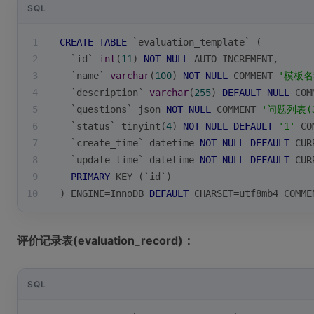
SQL
1
CREATE
TABLE
 `evaluation_template` (
2
  `id` 
int
(
11
) 
NOT
NULL
 AUTO_INCREMENT,
3
  `name` 
varchar
(
100
) 
NOT
NULL
 COMMENT 
'模板名
4
  `description` 
varchar
(
255
) 
DEFAULT
NULL
 COM
5
  `questions` json 
NOT
NULL
 COMMENT 
'问题列表(J
6
  `status` tinyint(
4
) 
NOT
NULL
DEFAULT
'1'
 CO
7
  `create_time` datetime 
NOT
NULL
DEFAULT
CUR
8
  `update_time` datetime 
NOT
NULL
DEFAULT
CUR
9
PRIMARY
 KEY (`id`)
10
) ENGINE
=
InnoDB 
DEFAULT
 CHARSET
=
utf8mb4 COMME
评价记录表(evaluation_record)：
SQL