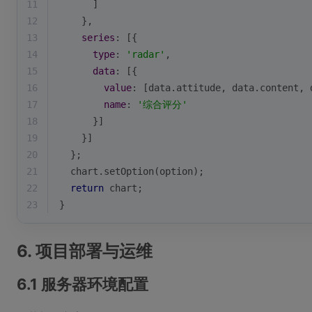
11
      ]
12
    },
13
series
: [{
14
type
: 
'radar'
,
15
data
: [{
16
value
: [data.attitude, data.content, 
17
name
: 
'综合评分'
18
      }]
19
    }]
20
  };
21
  chart.setOption(option);
22
return
 chart;
23
}
6. 项目部署与运维
6.1 服务器环境配置