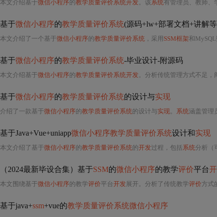
本文介绍基于
微信小程序
的
教学质量评价系统开发
。该
系统
有管理员、教师、
基于
微信小程序
的
教学质量评价系统
(源码+lw+部署文档+讲解等
本文介绍了一个基于
微信小程序
的
教学质量评价系统
，采用
SSM框架
和MySQ
基于
微信小程序
的
教学质量评价系统
-毕业设计-附源码
本文介绍基于
微信小程序
的
教学质量评价系统开发
。分析传统管理方式不足，
基于
微信小程序
的
教学质量评价系统
的设计与
实现
介绍了一款基于
微信小程序
的
教学质量评价系统
的设计与
实现
。
系统
涵盖管理员、
基于Java+Vue+uniapp
微信小程序教学质量评价系统
设计和
实现
本文介绍了基于
微信小程序
的
教学质量评价系统
的
开发
过程，包括
系统
分析（可行性）、功
（2024最新毕设合集）基于
SSM
的
微信小程序
的教学
评价
平台
开
本文围绕基于
微信小程序
的教学
评价
平台
开发
展开。分析了传统教学
评价
方式
基于java+
ssm
+vue的
教学质量评价系统微信小程序