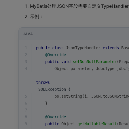
MyBatis处理JSON字段需要自定义TypeHandler
示例：
JAVA
1
public
class
JsonTypeHandler
extends
Bas
2
@Override
3
public
void
setNonNullParameter
(Prep
4
        Object parameter, JdbcType jdbcT
throws
 SQLException {
5
        ps.setString(i, JSON.toJSONStrin
6
    }
7
8
@Override
9
public
 Object 
getNullableResult
(Resu