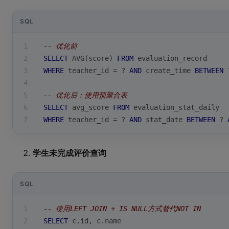
SQL
1
-- 优化前
2
SELECT
AVG
(score) 
FROM
 evaluation_record 
3
WHERE
 teacher_id 
=
 ? 
AND
 create_time 
BETWEEN
 
4
5
-- 优化后：使用预聚合表
6
SELECT
 avg_score 
FROM
 evaluation_stat_daily
7
WHERE
 teacher_id 
=
 ? 
AND
 stat_date 
BETWEEN
 ? 
学生未完成评价查询
SQL
1
-- 使用LEFT JOIN + IS NULL方式替代NOT IN
2
SELECT
 c.id, c.name 