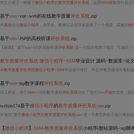
本文介绍了一种基于
微信小程序
的
教学质量评价系统
，运用
SSM框架
进行后台
基于
ssm+
vue
+
web的在线教学质量
评价系统
.zip
本
系统
结合
微信小程序
，为学生、教师以及管理者提供了一个便捷、高效的
教
基于
ssm+
JSP的高校听课
评价系统
.zip
【标题】"基于
ssm+
JSP的高校听课
评价系统
"是一个综合性的IT项目，它融合
教学质量评价系统 微信小程序+SSM
毕业设计 源码
+
数据库
+
论
本
教学质量评价系统微信小程序+SSM
毕业设计项目，不仅对教育领域有着积极
基于
ssm+
jsp数学课程
评价系统
.zip
综上所述，基于
SSM+
JSP的数学课程
评价系统
结合了现代Web
开发
的优势，提
weixin174基于
微信小程序
的
教学质量评价系统ssm
.zip
本项目“基于
微信小程序
的
教学质量评价系统ssm
”是一个典型的前后端分离架
【
微信小程序
】
SSM-教学质量评价系统
小程序(整站源码
+
sql脚