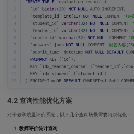
1
CREATE
TABLE
 `evaluation_record` (
2
  `id` 
bigint
(
20
) 
NOT
NULL
 AUTO_INCREMENT,
3
  `template_id` 
int
(
11
) 
NOT
NULL
 COMMENT 
'模板
4
  `student_id` 
varchar
(
32
) 
NOT
NULL
 COMMENT 
'
5
  `teacher_id` 
varchar
(
32
) 
NOT
NULL
 COMMENT 
'
6
  `course_id` 
varchar
(
32
) 
NOT
NULL
 COMMENT 
'
7
  `answers` json 
NOT
NULL
 COMMENT 
'回答内容(JS
8
  `submit_time` datetime 
NOT
NULL
DEFAULT
CUR
9
PRIMARY
 KEY (`id`),
10
  KEY `idx_teacher_course` (`teacher_id`,`cou
11
  KEY `idx_student` (`student_id`)
12
) ENGINE
=
InnoDB 
DEFAULT
 CHARSET
=
utf8mb4 COMME
4.2 查询性能优化方案
对于教学质量评价系统，以下几个查询场景需要特别优化：
教师评价统计查询