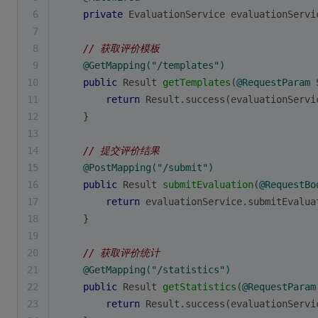
6
private
 EvaluationService evaluationServi
7
8
// 获取评价模板
9
@GetMapping("/templates")
10
public
 Result 
getTemplates
(
@RequestParam
 
11
return
 Result.success(evaluationServi
12
    }
13
14
// 提交评价结果
15
@PostMapping("/submit")
16
public
 Result 
submitEvaluation
(
@RequestBo
17
return
 evaluationService.submitEvalua
18
    }
19
20
// 获取评价统计
21
@GetMapping("/statistics")
22
public
 Result 
getStatistics
(
@RequestParam
23
return
 Result.success(evaluationServi