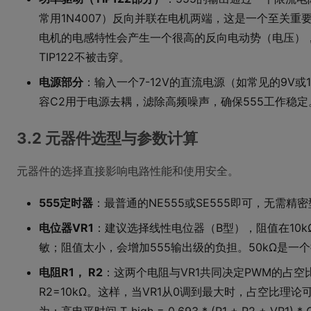
常用1N4007）反向并联在电机两端，这是一个至关重要的
电机的电感特性会产生一个很高的反向电动势（电压）
TIP122不被击穿。
电源部分
：输入一个7-12V的直流电源（如常见的9V或
容C2用于电源去耦，滤除高频噪声，确保555工作稳定
3.2 元器件选型与参数计算
元器件的选择直接影响电路性能和使用安全。
555定时器
：最普通的NE555或SE555即可，无需精
电位器VR1
：建议选择线性电位器（B型），阻值在10k
敏；阻值太小，会增加555输出级的负担。50kΩ是一
电阻R1， R2
：这两个电阻与VR1共同决定PWM的占空比
R2=10kΩ。这样，当VR1从0调到最大时，占空比理