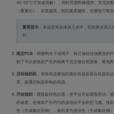
40-50℃可加速溶解），同时用塑料棒搅拌。常见的配置比
（重量比）。浓度越高，蚀刻速度越快，但侧蚀可能加
重要提示
：永远是将晶体加入水中，切勿将水倒入
行。
固定PCB
：用塑料夹子或绳子，将已做好抗蚀图形的P
朝下可以使蚀刻产生的铜离子沉淀物自然脱落，避免附
启动蚀刻机
：将装有适量蚀刻液的容器放置在机器的运
罩。接通控制器和电机电源。
开始蚀刻
：缓慢旋转电位器，使平台开始缓慢晃动。观
的速度，使液体产生均匀的波动但不会剧烈飞溅。蚀刻
色（生成氯化亚铜），最后变为蓝绿色（生成氯化铜）