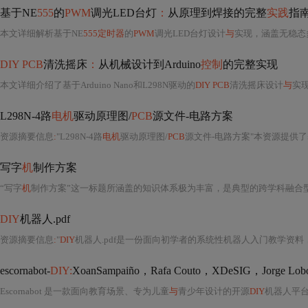
基于NE
555
的
PWM
调光LED台灯
：
从原理到焊接的完整
实践
指
本文详细解析基于NE
555定时器
的
PWM
调光LED台灯设计
与
实现，涵盖无稳态多谐振荡器原理、占空比调节机制、MOSFET
DIY PCB
清洗摇床
：
从机械设计到Arduino
控制
的完整实现
本文详细介绍了基于Arduino Nano和L298N驱动的
DIY PCB
清洗摇床设计
与
实
L298N-4路
电机
驱动原理图/
PCB
源文件-电路方案
资源摘要信息
:
"L298N-4路
电机
驱动原理图/
PCB
源文件-电路方案"本资源提供了基
写字
机
制作方案
“写字
机
制作方案”这一标题所涵盖的知识体系极为丰富，是典型的跨学科融合型工程项目，深度
DIY
机器人.pdf
资源摘要信息
:
"
DIY
机器人.pdf是一份面向初学者的系统性机器人入门教学资料，由博乐科技（Boole-Tec
escornabot-
DIY:
XoanSampaiño，Rafa Couto，XDeSIG，Jorge LoboMartínez和
Escornabot 是一款面向教育场景、专为儿童
与
青少年设计的开源
DIY
机器人平台，由西班牙教育技术社区（以Xoan Sampa