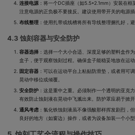
连接电源
：将一个DC插座（如5.5*2.1mm）安装
注意电源的正负极不要接反。建议使用带开关的电源插
布线整理
：使用扎带或线槽将所有导线整理捆扎好，避
4.3 蚀刻容器与安全防护
容器选择
：选择一个大小合适、深度足够的塑料盒作为蚀
盒子，便于观察蚀刻过程。确保盒子能稳妥地放在运动
固定容器
：可以在运动平台上粘贴防滑垫，或者用可调
晃动中移位或倾覆。
安全防护
：这是重中之重。必须制作一个透明的亚克力
有效防止蚀刻液在晃动中飞溅出来。防护罩应易于掀开
通风考虑
：氯化铁蚀刻液虽不像强酸那样挥发剧烈，但
良好的地方（如窗边）操作，或者为设备加装一个小型
5. 蚀刻工艺全流程与操作技巧