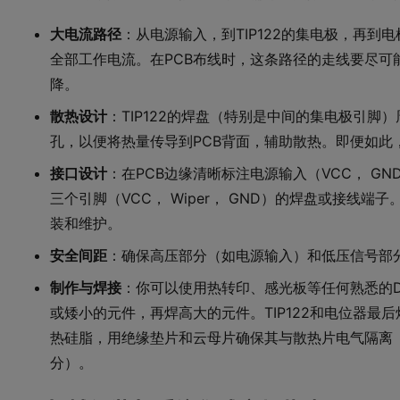
大电流路径
：从电源输入，到TIP122的集电极，再
全部工作电流。在PCB布线时，这条路径的走线要尽可
降。
散热设计
：TIP122的焊盘（特别是中间的集电极引脚
孔，以便将热量传导到PCB背面，辅助散热。即便如此
接口设计
：在PCB边缘清晰标注电源输入（VCC， GN
三个引脚（VCC， Wiper， GND）的焊盘或接线
装和维护。
安全间距
：确保高压部分（如电源输入）和低压信号部
制作与焊接
：你可以使用热转印、感光板等任何熟悉的D
或矮小的元件，再焊高大的元件。TIP122和电位器最后
热硅脂，用绝缘垫片和云母片确保其与散热片电气隔离
分）。