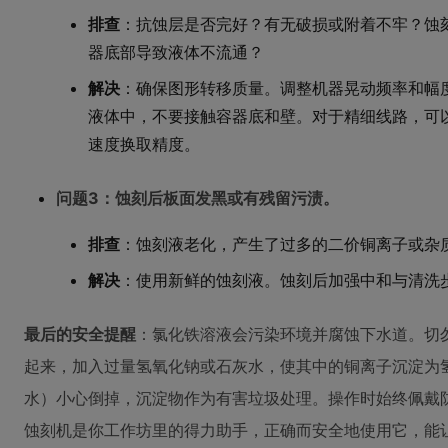
排查
：抗蚀层是否完好？有无破损或附着不牢？蚀
器底部导致液体不流通？
解决
：确保图形转移质量。调整机器晃动频率和幅度
液体中，不要接触容器底和壁。对于精细线路，可
速度换取精度。
问题3：蚀刻后板面发黑或有残留污渍。
排查
：蚀刻液老化，产生了过多的二价铜离子或杂
解决
：使用新鲜的蚀刻液。蚀刻后加强中和与清洗
最后的安全提醒
：氯化铁溶液会污染环境并腐蚀下水道。切
起来，加入过量氢氧化钠或石灰水，使其中的铜离子沉淀为
水）小心倒掉，沉淀物作为有害垃圾处理。操作时始终佩戴防
蚀刻机是你工作坊里的得力助手，正确而安全地使用它，能