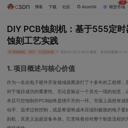
博客
下载
社区
AtomGit
模型市场
DIY PCB蚀刻机：基于555
蚀刻工艺实践
·
于 2026-05-28 13:18:52 修改
本内容遵循CC 4.0
PCB蚀刻机
DIY
555定时器
1. 项目概述与核心价值
作为一名在电子硬件开发领域摸爬滚打了十多年的工程师，我
对于项目成功的重要性。无论是验证一个灵光一现的创意，
本且可控地制作PCB始终是绕不开的一环。市面上虽然有成
动手、追求过程控制，或是希望将成本压缩到极致的电子爱好
刻机，其意义远超设备本身。它意味着你对整个制造流程的