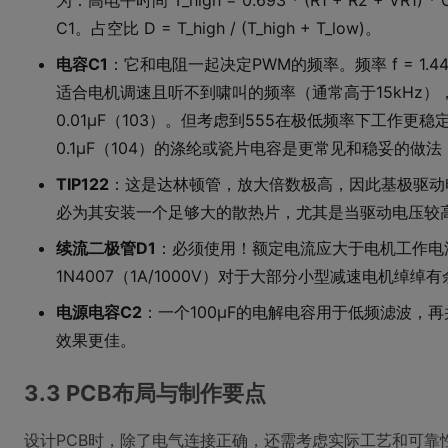
为：高电平时间 T_high = 0.693 * (R1 + R2 + VR1) *
C1。占空比 D = T_high / (T_high + T_low)。
电容C1
：它和电阻一起决定PWM的频率。频率 f = 1.44 / ((
适合电机调速且听不到啸叫的频率（通常高于15kHz）
0.01μF（103）。但考虑到555在极低频率下工作
0.1μF（104）的涤纶或瓷片电容是更常见和稳妥的做
TIP122
：这是达林顿管，放大倍数极高，因此基极驱动电
必为其安装一个足够大的散热片，尤其是当驱动电压较
续流二极管D1
：必须使用！额定电流应大于电机工作电
1N4007（1A/1000V）对于大部分小型减速电机绰绰有
电源电容C2
：一个100μF的电解电容用于低频滤波，再
效果更佳。
3.3 PCB布局与制作要点
设计PCB时，除了电气连接正确，还需考虑实际工艺和可靠