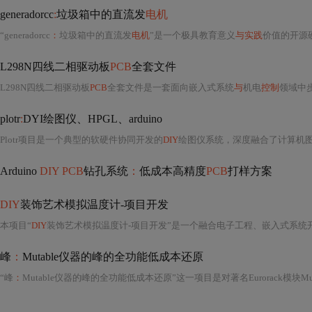
generadorcc
:
垃圾箱中的直流发
电机
“generadorcc
：
垃圾箱中的直流发
电机
”是一个极具教育意义
与实践
价值的开源硬
L298N四线二相驱动板
PCB
全套文件
L298N四线二相驱动板
PCB
全套文件是一套面向嵌入式系统
与
机电
控制
领域中
plotr
:
DYI绘图仪、HPGL、arduino
Plotr项目是一个典型的软硬件协同开发的
DIY
绘图仪系统，深度融合了计算机
Arduino
DIY PCB
钻孔系统
：
低成本高精度
PCB
打样方案
DIY
装饰艺术模拟温度计-项目开发
本项目“
DIY
装饰艺术模拟温度计-项目开发”是一个融合电子工程、嵌入式系统
峰
：
Mutable仪器的峰的全功能低成本还原
“峰
：
Mutable仪器的峰的全功能低成本还原”这一项目是对著名Eurorack模块Mutable 