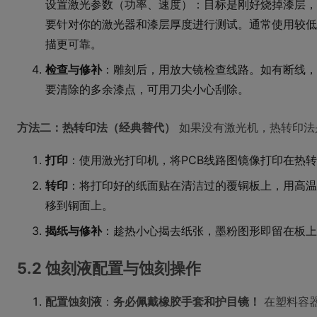
设置激光参数（功率、速度）：目标是刚好烧掉漆层，
要针对你的激光器和漆层厚度进行测试。通常使用较低功
描更可靠。
检查与修补
：雕刻后，用放大镜检查线路。如有断线，
要清除的多余漆点，可用刀尖小心刮除。
方法二：热转印法（经典替代）
如果没有激光机，热转印法
打印
：使用激光打印机，将PCB线路图镜像打印在热
转印
：将打印好的纸面贴在清洁过的覆铜板上，用高温
移到铜面上。
揭纸与修补
：趁热小心揭去纸张，墨粉图形即留在板上
5.2 蚀刻液配置与蚀刻操作
配置蚀刻液
：
务必佩戴橡胶手套和护目镜！
在塑料容