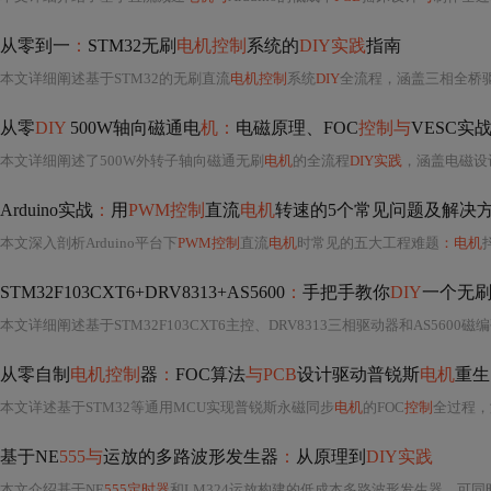
从零到一
：
STM32无刷
电机控制
系统的
DIY实践
指南
本文详细阐述基于STM32的无刷直流
电机控制
系统
DIY
全流程，涵盖三相全桥驱动电
从零
DIY
500W轴向磁通电
机：
电磁原理、FOC
控制与
VESC实
本文详细阐述了500W外转子轴向磁通无刷
电机
的全流程
DIY实践
，涵盖电磁设计
Arduino实战
：
用
PWM控制
直流
电机
转速的5个常见问题及解决
本文深入剖析Arduino平台下
PWM控制
直流
电机
时常见的五大工程难题
：电机
STM32F103CXT6+DRV8313+AS5600
：
手把手教你
DIY
一个无
本文详细阐述基于STM32F103CXT6主控、DRV8313三相驱动器和AS5600
从零自制
电机控制
器
：
FOC算法
与PCB
设计驱动普锐斯
电机
重生
本文详述基于STM32等通用MCU实现普锐斯永磁同步
电机
的FOC
控制
全过程，
基于NE
555与
运放的多路波形发生器
：
从原理到
DIY实践
本文介绍基于NE
555定时器
和LM324运放构建的低成本多路波形发生器，可同时输出方