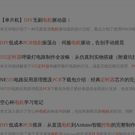
【单片机】
DIY
无刷
电机
驱动器
1
本文详细介绍了一种无刷直流
电机
驱动器的设计过程，重点介绍了使用PMOS和N
DIY
低成本
PCB蚀刻
振荡台
：
伺服
电机
驱动，告别手动摇晃
555定时器
呼吸灯电路制作全攻略
：
从仿真到实物搭建（附避坑
本文详细讲解基于
555定时器
构建呼吸灯电路的方法，涵盖无稳态模式原理、
P
NE
555
电路应用原理图及
PCB
下载包介绍
：
经典
定时器
芯片的完
NE
555
电路应用原理图及
PCB
下载包为电子爱好者提供全面设计支持，包含详
空心杯
电机
学习笔记
本文深入探讨了空心杯
电机
的构造
与
拆解，包括有刷和无刷
电机
的区别。同时
DIY
低成本
PCB
摇床
：
从直流
电机
到Arduino智能
控制
的完整制
本文详细介绍了基于直流减速
电机与
Arduino的低成本
PCB
摇床设计
与
制作全过程