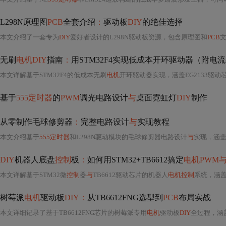
L298N原理图
PCB
全套介绍
：
驱动板
DIY
的绝佳选择
本文介绍了一套专为
DIY
爱好者设计的L298N驱动板资源，包含原理图和
PCB
文
无刷
电机DIY
指南
：
用STM32F4实现低成本开环驱动器（附电
本文详解基于STM32F4的低成本无刷
电机
开环驱动器实现，涵盖EG2133驱动
基于
555定时器
的
PWM
调光电路设计
与
桌面霓虹灯
DIY
制作
从零制作毛球修剪器
：
完整电路设计
与
实现教程
本文介绍基于
555定时器
和L298N驱动模块的毛球修剪器电路设计
与
实现，涵
DIY
机器人底盘
控制
板
：
如何用STM32+TB6612搞定
电机PWM
本文详解基于STM32微
控制
器
与
TB6612驱动芯片的机器人
电机控制
系统，涵
树莓派
电机
驱动板
DIY：
从TB6612FNG选型到
PCB
布局实战
本文详细记录了基于TB6612FNG芯片的树莓派专用
电机
驱动板
DIY
全过程，涵盖需求