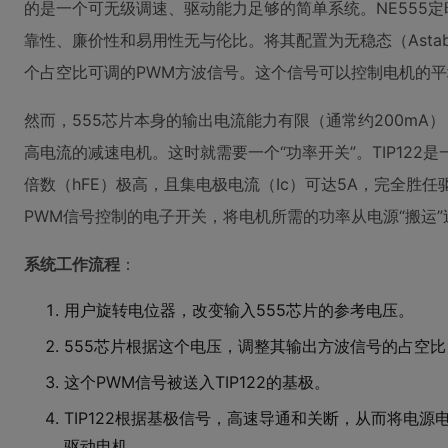
的是一个可无级调速、驱动能力足够的简单系统。NE555定
靠性、廉价性和易用性无与伦比。将其配置为无稳态（Asta
个占空比可调的PWM方波信号。这个信号可以控制电机的
然而，555芯片本身的输出电流能力有限（通常约200mA
高电流的减速电机。这时就需要一个“功率开关”。TIP122
倍数（hFE）极高，且集电极电流（Ic）可达5A，完全胜
PWM信号控制的电子开关，将电机所需的功率从电源“搬运”
系统工作流程
：
用户旋转电位器，改变输入555芯片的参考电压。
555芯片根据这个电压，调整其输出方波信号的占空
这个PWM信号被送入TIP122的基极。
TIP122根据基极信号，高速导通和关断，从而将电源
驱动电机。