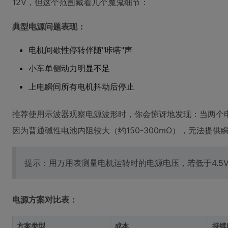
12V，但这个范围藏着几个魔鬼细节：
典型电源问题表现：
电机间歇性停转伴随"咔嗒"声
小车单侧动力明显不足
上电瞬间所有电机抖动后停止
推荐使用示波器观察电源波形时，你会惊讶地发现：当两个电
因为普通碱性电池内阻较大（约150-300mΩ），无法提供
提示：用万用表测量电机运转时的电源电压，若低于4.5
电源方案对比表：
方案类型
成本
持续