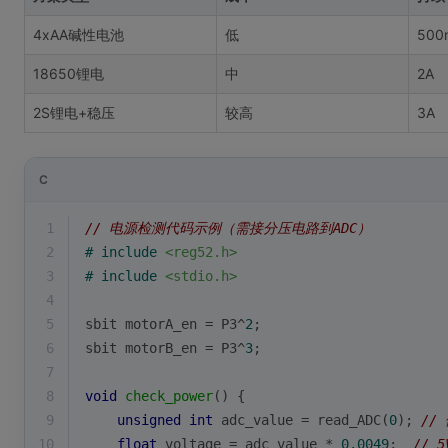
4xAA碱性电池
低
500
18650锂电
中
2A
2S锂电+稳压
较高
3A
C
1
// 电源检测代码示例（需接分压电路到ADC）
2
# 
include
<reg52.h>
3
# 
include
<stdio.h>
4
5
sbit motorA_en = P3^
2
;
6
sbit motorB_en = P3^
3
;
7
8
void
check_power
()
{
9
unsigned
int
 adc_value = read_ADC(
0
); 
//
10
float
 voltage = adc_value * 
0.0049
;  
//