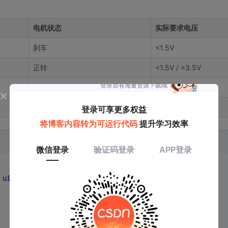
电机状态
实际要求电压
刹车
<1.5V
正转
<1.5V / >3.5V
反转
>3.5V / <1.5V
停止
>3.5V
 
uint8_t
 speed)
{