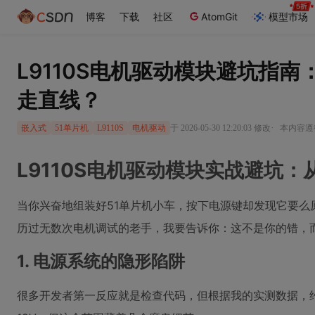
博客
下载
社区
AtomGit
模型市场
L9110S电机驱动模块避坑指
走直线？
·
于 2026-05-30 12:20:03 修改
本内容遵循
嵌入式
51单片机
L9110S
电机驱动
L9110S电机驱动模块实战避坑
当你兴奋地组装好51单片机小车，按下电源键却发现它要
历过无数次电机调试的老手，我要告诉你：这不是你的错，
1. 电源系统的隐形陷阱
很多开发者第一反应就是检查代码，但根据我的实测数据，约65