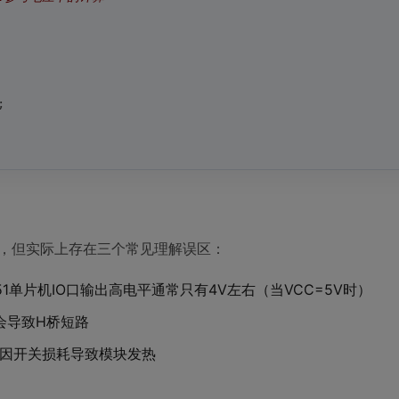
;
向，但实际上存在三个常见理解误区：
51单片机IO口输出高电平通常只有4V左右（当VCC=5V时）
会导致H桥短路
可能因开关损耗导致模块发热