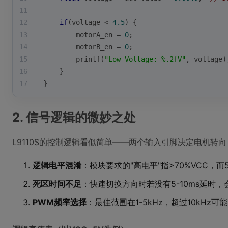
11
12
if
(voltage < 
4.5
) {
13
        motorA_en = 
0
;
14
        motorB_en = 
0
;
15
printf
(
"Low Voltage: %.2fV"
, voltage)
16
    }
17
}
2. 信号逻辑的微妙之处
L9110S的控制逻辑看似简单——两个输入引脚决定电机转
逻辑电平混淆
：模块要求的"高电平"指>70%VCC，而
死区时间不足
：快速切换方向时若没有5-10ms延时，
PWM频率选择
：最佳范围在1-5kHz，超过10kHz