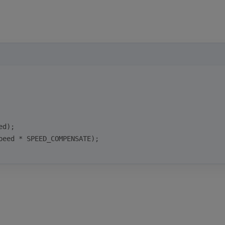
ed);
peed * SPEED_COMPENSATE);