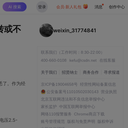
AI 搜索
登录
会员·新人礼包
消息
创作中心
转或不
weixin_31774841
联系我们（工作时间：8:30-22:00）
400-660-0108
kefu@csdn.net
在线客服
关于我们
招贤纳士
商务合作
寻求报道
悉了。作为经
京ICP备19004658号
经营性网站备案信息
公安备案号11010502030143
营业执照
北京互联网违法和不良信息举报中心
家长监护
中国互联网举报中心
网络110报警服务
Chrome商店下载
压2.5-
账号管理规范
版权与免责声明
版权申诉