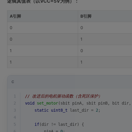
逻辑真值表（以VCC=5V为例）：
A引脚
B引脚
0
0
0
1
1
0
1
1
C
1
// 改进后的电机驱动函数（含死区保护）
2
void
set_motor
(sbit pinA, sbit pinB, bit dir,
3
static
uint8_t
 last_dir = 
2
;
4
5
if
(dir != last_dir) {
6
        pinA = 
0
;