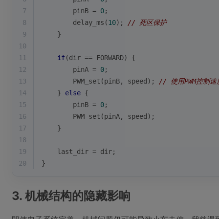
7
        pinB = 
0
;
8
        delay_ms(
10
); 
// 死区保护
9
    }
10
11
if
(dir == FORWARD) {
12
        pinA = 
0
;
13
        PWM_set(pinB, speed); 
// 使用PWM控制速
14
    } 
else
 {
15
        pinB = 
0
;
16
        PWM_set(pinA, speed);
17
    }
18
19
    last_dir = dir;
20
}
3. 机械结构的隐藏影响