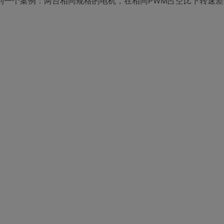
一个案例：两台相同规格的电机，在相同PWM占空比下转速差异