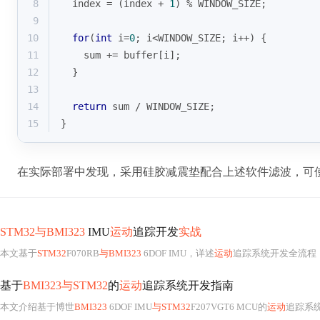
8
  index = (index + 
1
) % WINDOW_SIZE;
9
10
for
(
int
 i=
0
; i<WINDOW_SIZE; i++) {
11
    sum += buffer[i];
12
  }
13
14
return
 sum / WINDOW_SIZE;
15
}
在实际部署中发现，采用硅胶减震垫配合上述软件滤波，可使
STM32与BMI323
IMU
运动
追踪开发
实战
本文基于
STM32
F070RB
与BMI323
6DOF IMU，详述
运动
追踪系统开发全流程：包括硬件选型依据、SPI接
基于
BMI323与STM32
的
运动
追踪系统开发指南
本文介绍基于博世
BMI323
6DOF IMU
与STM32
F207VGT6 MCU的
运动
追踪系统开发全流程，涵