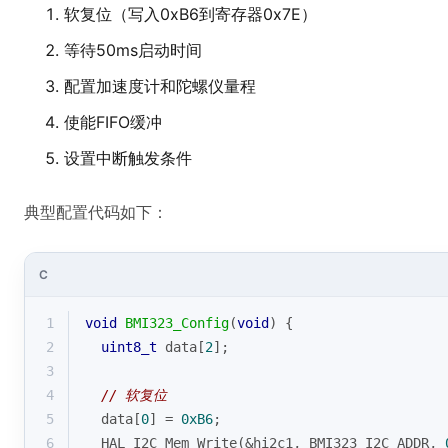
软复位（写入0xB6到寄存器0x7E）
等待50ms启动时间
配置加速度计和陀螺仪量程
使能FIFO缓冲
设置中断触发条件
典型配置代码如下：
C
1
void
BMI323_Config
(
void
)
{
2
uint8_t
 data[
2
];
3
4
// 软复位
5
  data[
0
] = 
0xB6
;
6
  HAL_I2C_Mem_Write(&hi2c1, BMI323_I2C_ADDR, 