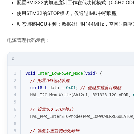
配置BMI323的加速度计工作在低功耗模式（0.5Hz OD
使用STM32的STOP模式，仅通过IMU中断唤醒
动态调整MCU主频：数据处理时144MHz，空闲时降至3
电源管理代码示例：
C
1
void
Enter_LowPower_Mode
(
void
)
{
2
// 配置IMU运动唤醒
3
uint8_t
 data = 
0x01
; 
// 使能加速度计唤醒
4
  HAL_I2C_Mem_Write(&hi2c1, BMI323_I2C_ADDR, 
5
6
// 设置MCU STOP模式
7
  HAL_PWR_EnterSTOPMode(PWR_LOWPOWERREGULATOR
8
9
// 唤醒后重新初始化时钟