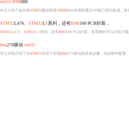
stm32 BMI
088
本文介绍了如何将
STM32
微控制器
与BMI
088传感器通过SPI接口进行集成。首先，需要对SPI接口进行初始化，包括硬件连接和软件配置。接着，编写设
STM32
L476、
STM32
L
1
系列，还有
BMI
160 PCB封装，
STM32
L476、
STM32
L1系列，还有
BMI
160 PCB封装，有需要的可以尽快下
bmi
270驱动
stm32
本文详细介绍了在
STM32
环境下实现
BMI
270驱动的具体步骤，包括硬件配置、驱动层实现、传感