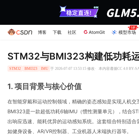
博客
下载
社区
AtomGit
模型市场
STM32与BMI323构建低功
·
于 2026-07-07 13:53:15 修改
本内容遵循CC 4.0 BY-
STM32
BMI323
IMU
1. 项目背景与核心价值
在智能穿戴和运动控制领域，精确的姿态感知是实现人机交互的基础
BMI323是一款超低功耗6轴IMU（惯性测量单元），结合ST
出响应迅速、能耗优异的运动感知系统。这套组合特别适合
如健身设备、AR/VR控制器、工业机器人末端执行器等。