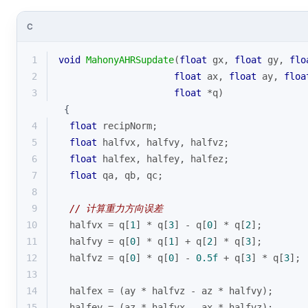
C
1
void
MahonyAHRSupdate
(
float
 gx, 
float
 gy, 
flo
2
float
 ax, 
float
 ay, 
floa
3
float
 *q)
 {
4
float
 recipNorm;
5
float
 halfvx, halfvy, halfvz;
6
float
 halfex, halfey, halfez;
7
float
 qa, qb, qc;
8
9
// 计算重力方向误差
10
  halfvx = q[
1
] * q[
3
] - q[
0
] * q[
2
];
11
  halfvy = q[
0
] * q[
1
] + q[
2
] * q[
3
];
12
  halfvz = q[
0
] * q[
0
] - 
0.5f
 + q[
3
] * q[
3
];
13
14
  halfex = (ay * halfvz - az * halfvy);
15
  halfey = (az * halfvx - ax * halfvz);