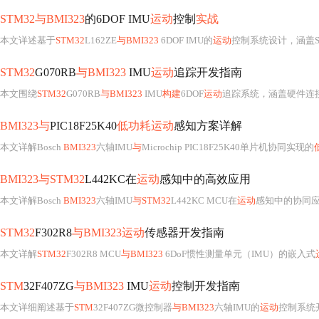
STM32与BMI323
的6DOF IMU
运动
控制
实战
本文详述基于
STM32
L162ZE
与BMI323
6DOF IMU的
运动
控制系统设计，涵盖SPI硬件接口、寄存器
STM32
G070RB
与BMI323
IMU
运动
追踪开发指南
本文围绕
STM32
G070RB
与BMI323
IMU
构建
6DOF
运动
追踪系统，涵盖硬件连接
BMI323与
PIC18F25K40
低功耗运动
感知方案详解
本文详解Bosch
BMI323
六轴IMU
与
Microchip PIC18F25K40单片机协同实现的
BMI323与STM32
L442KC在
运动
感知中的高效应用
本文详解Bosch
BMI323
六轴IMU
与STM32
L442KC MCU在
运动
感知中的协同应
STM32
F302R8
与BMI323运动
传感器开发指南
本文详解
STM32
F302R8 MCU
与BMI323
6DoF惯性测量单元（IMU）的嵌入式
STM
32F407ZG
与BMI323
IMU
运动
控制开发指南
本文详细阐述基于
STM
32F407ZG微控制器
与BMI323
六轴IMU的
运动
控制系统开