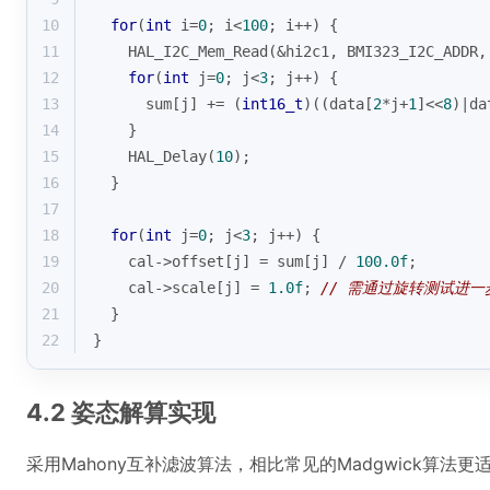
10
for
(
int
 i=
0
; i<
100
; i++) {
11
    HAL_I2C_Mem_Read(&hi2c1, BMI323_I2C_ADDR,
12
for
(
int
 j=
0
; j<
3
; j++) {
13
      sum[j] += (
int16_t
)((data[
2
*j+
1
]<<
8
)|da
14
    }
15
    HAL_Delay(
10
);
16
  }
17
18
for
(
int
 j=
0
; j<
3
; j++) {
19
    cal->offset[j] = sum[j] / 
100.0f
;
20
    cal->scale[j] = 
1.0f
; 
// 需通过旋转测试进一
21
  }
22
}
4.2 姿态解算实现
采用Mahony互补滤波算法，相比常见的Madgwick算法更