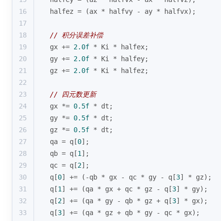
16
  halfez = (ax * halfvy - ay * halfvx);
17
18
// 积分误差补偿
19
  gx += 
2.0f
 * Ki * halfex;
20
  gy += 
2.0f
 * Ki * halfey;
21
  gz += 
2.0f
 * Ki * halfez;
22
23
// 四元数更新
24
  gx *= 
0.5f
 * dt;
25
  gy *= 
0.5f
 * dt;
26
  gz *= 
0.5f
 * dt;
27
  qa = q[
0
];
28
  qb = q[
1
];
29
  qc = q[
2
];
30
  q[
0
] += (-qb * gx - qc * gy - q[
3
] * gz);
31
  q[
1
] += (qa * gx + qc * gz - q[
3
] * gy);
32
  q[
2
] += (qa * gy - qb * gz + q[
3
] * gx);
33
  q[
3
] += (qa * gz + qb * gy - qc * gx);