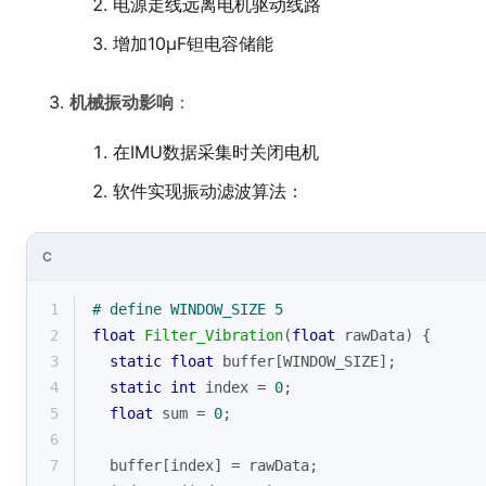
电源走线远离电机驱动线路
增加10μF钽电容储能
机械振动影响
：
在IMU数据采集时关闭电机
软件实现振动滤波算法：
C
1
# 
define
 WINDOW_SIZE 5
2
float
Filter_Vibration
(
float
 rawData)
{
3
static
float
 buffer[WINDOW_SIZE];
4
static
int
 index = 
0
;
5
float
 sum = 
0
;
6
7
  buffer[index] = rawData;