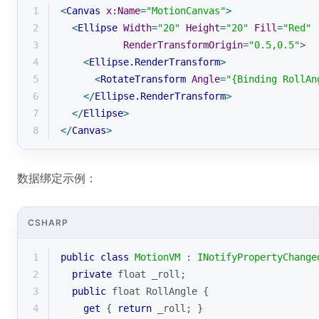
1
<
Canvas
x:Name
=
"MotionCanvas"
>
2
<
Ellipse
Width
=
"20"
Height
=
"20"
Fill
=
"Red"
3
RenderTransformOrigin
=
"0.5,0.5"
>
4
<
Ellipse.RenderTransform
>
5
<
RotateTransform
Angle
=
"{Binding RollAn
6
</
Ellipse.RenderTransform
>
7
</
Ellipse
>
8
</
Canvas
>
数据绑定示例：
CSHARP
1
public
class
MotionVM
 : 
INotifyPropertyChange
2
private
float
 _roll;
3
public
float
 RollAngle {
4
get
 { 
return
 _roll; }