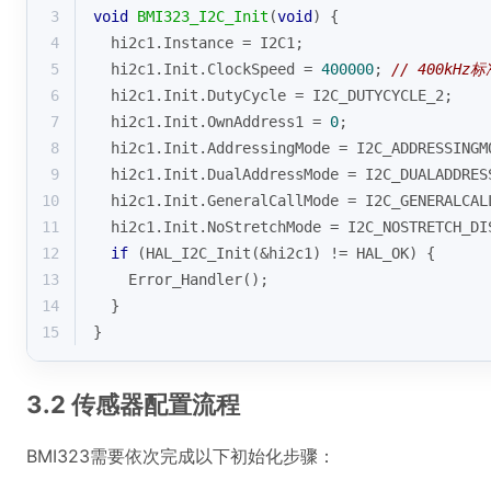
3
void
BMI323_I2C_Init
(
void
)
{
4
  hi2c1.Instance = I2C1;
5
  hi2c1.Init.ClockSpeed = 
400000
; 
// 400kHz
6
  hi2c1.Init.DutyCycle = I2C_DUTYCYCLE_2;
7
  hi2c1.Init.OwnAddress1 = 
0
;
8
  hi2c1.Init.AddressingMode = I2C_ADDRESSINGM
9
  hi2c1.Init.DualAddressMode = I2C_DUALADDRES
10
  hi2c1.Init.GeneralCallMode = I2C_GENERALCAL
11
  hi2c1.Init.NoStretchMode = I2C_NOSTRETCH_DI
12
if
 (HAL_I2C_Init(&hi2c1) != HAL_OK) {
13
    Error_Handler();
14
  }
15
}
3.2 传感器配置流程
BMI323需要依次完成以下初始化步骤：