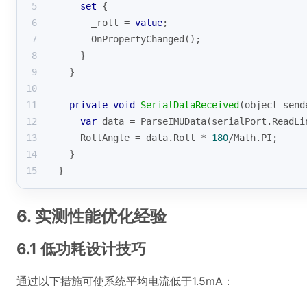
5
set
 {
6
      _roll = 
value
;
7
      OnPropertyChanged();
8
    }
9
  }
10
11
private
void
SerialDataReceived
(
object
 send
12
var
 data = ParseIMUData(serialPort.ReadLi
13
    RollAngle = data.Roll * 
180
/Math.PI;
14
  }
15
}
6. 实测性能优化经验
6.1 低功耗设计技巧
通过以下措施可使系统平均电流低于1.5mA：