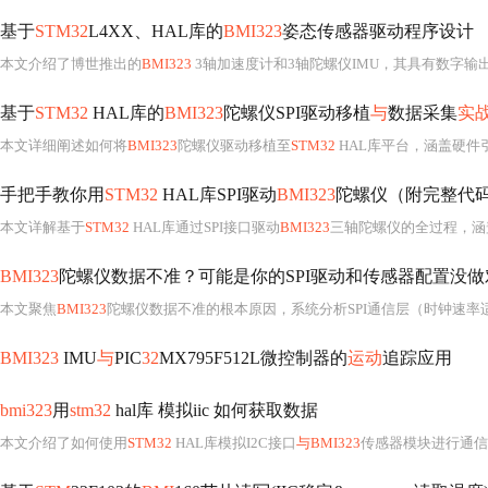
基于
STM32
L4XX、HAL库的
BMI323
姿态传感器驱动程序设计
本文介绍了博世推出的
BMI323
3轴加速度计和3轴陀螺仪IMU，其具有数字输
基于
STM32
HAL库的
BMI323
陀螺仪SPI驱动移植
与
数据采集
实
本文详细阐述如何将
BMI323
陀螺仪驱动移植至
STM32
HAL库平台，涵盖硬件
手把手教你用
STM32
HAL库SPI驱动
BMI323
陀螺仪（附完整代
本文详解基于
STM32
HAL库通过SPI接口驱动
BMI323
三轴陀螺仪的全过程，涵盖CubeMX配置（S
BMI323
陀螺仪数据不准？可能是你的SPI驱动和传感器配置没做
本文聚焦
BMI323
陀螺仪数据不准的根本原因，系统分析SPI通信层（时钟速率适配、时序约束）、传感器配置（量程选择、数字滤波器参数组合）、FIFO读取策略（水位中断、DMA零拷贝）三大技术环节，并结合四轴
BMI323
IMU
与
PIC
32
MX795F512L微控制器的
运动
追踪应用
bmi323
用
stm32
hal库 模拟iic 如何获取数据
本文介绍了如何使用
STM32
HAL库模拟I2C接口
与BMI323
传感器模块进行通信，并获取数据。首先，需要初始化HAL库和