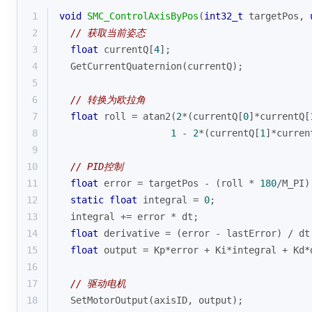
1
void
SMC_ControlAxisByPos
(
int32_t
 targetPos, 
2
// 获取当前姿态
3
float
 currentQ[
4
];
4
  GetCurrentQuaternion(currentQ);
5
6
// 转换为欧拉角
7
float
 roll = 
atan2
(
2
*(currentQ[
0
]*currentQ[
8
1
 - 
2
*(currentQ[
1
]*curren
9
10
// PID控制
11
float
 error = targetPos - (roll * 
180
/M_PI)
12
static
float
 integral = 
0
;
13
  integral += error * dt;
14
float
 derivative = (error - lastError) / dt
15
float
 output = Kp*error + Ki*integral + Kd*
16
17
// 驱动电机
18
  SetMotorOutput(axisID, output);