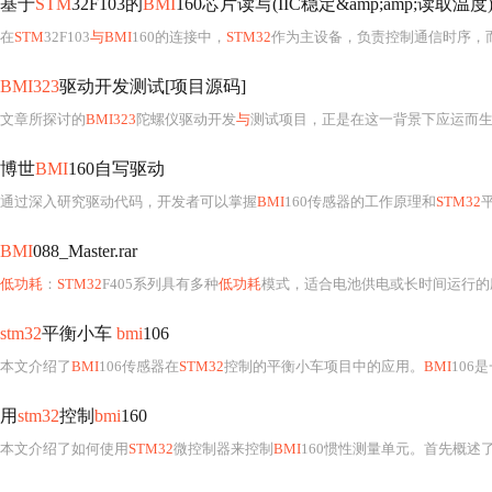
基于
STM
32F103的
BMI
160芯片读写(IIC稳定&amp;amp;读取温度).
在
STM
32F103
与BMI
160的连接中，
STM32
作为主设备，负责控制通信时序，
BMI323
驱动开发测试[项目源码]
文章所探讨的
BMI323
陀螺仪驱动开发
与
测试项目，正是在这一背景下应运而
博世
BMI
160自写驱动
通过深入研究驱动代码，开发者可以掌握
BMI
160传感器的工作原理和
STM32
BMI
088_Master.rar
低功耗
：
STM32
F405系列具有多种
低功耗
模式，适合电池供电或长时间运行的
stm32
平衡小车
bmi
106
本文介绍了
BMI
106传感器在
STM32
控制的平衡小车项目中的应用。
BMI
106是
用
stm32
控制
bmi
160
本文介绍了如何使用
STM32
微控制器来控制
BMI
160惯性测量单元。首先概述了硬件连接的步骤，包括选择I2C或SPI通信协议，并注