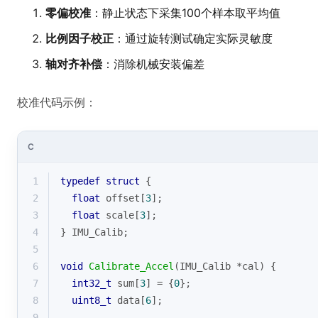
零偏校准
：静止状态下采集100个样本取平均值
比例因子校正
：通过旋转测试确定实际灵敏度
轴对齐补偿
：消除机械安装偏差
校准代码示例：
C
1
typedef
struct
 {
2
float
 offset[
3
];
3
float
 scale[
3
];
4
} IMU_Calib;
5
6
void
Calibrate_Accel
(IMU_Calib *cal)
{
7
int32_t
 sum[
3
] = {
0
};
8
uint8_t
 data[
6
];
9