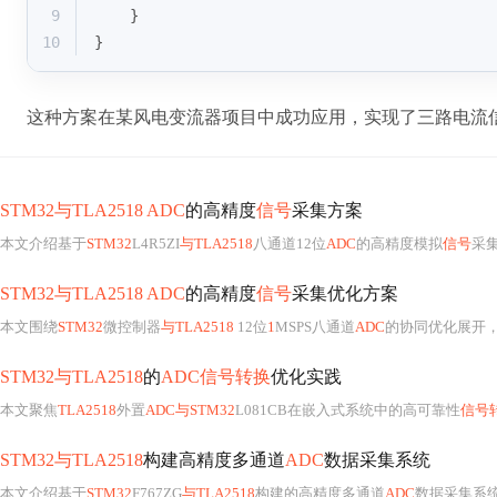
9
    }
10
}
这种方案在某风电变流器项目中成功应用，实现了三路电流信
STM32与TLA2518 ADC
的高精度
信号
采集方案
本文介绍基于
STM32
L4R5ZI
与TLA2518
八通道12位
ADC
的高精度模拟
信号
采
STM32与TLA2518 ADC
的高精度
信号
采集优化方案
本文围绕
STM32
微控制器
与TLA2518
12位
1
MSPS八通道
ADC
的协同优化展开
STM32与TLA2518
的
ADC信号转换
优化实践
本文聚焦
TLA2518
外置
ADC与STM32
L081CB在嵌入式系统中的高可靠性
信号
STM32与TLA2518
构建高精度多通道
ADC
数据采集系统
本文介绍基于
STM32
F767ZG
与TLA2518
构建的高精度多通道
ADC
数据采集系统