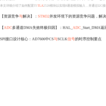
本文详细介绍了如何配置TI
TLA
2528模块以实现8通道模拟输入，并通过I2C接口读取数据。首先，硬件连接部分包括电源电压、I2
【资源竞争
与
解决】：
STM32
并发环境下的资源竞争问题，解
【
ADC
多通道DMA失效终极归因】：HAL_
ADC
_Start_DMA
SPI接口设计核心：AD7606中CS
与
SCLK
信号
的时序控制要点