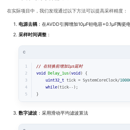
在实际项目中，我们发现通过以下方法可以提高采样精度：
电源去耦
：在AVDD引脚增加10μF钽电容+0.1μF陶瓷
采样时间调整
：
C
1
// 在转换前增加1μs延时
2
void
Delay_1us
(
void
)
{
3
uint32_t
 tick = SystemCoreClock/
1000
4
while
(tick--);
5
}
数字滤波
：采用滑动平均滤波算法