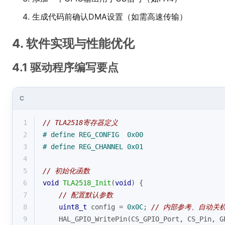
生成代码前确认DMA设置（如需高速传输）
4. 软件实现与性能优化
4.1 驱动程序编写要点
C
1
// TLA2518寄存器定义
2
# 
define
 REG_CONFIG  0x00
3
# 
define
 REG_CHANNEL 0x01
4
5
// 初始化函数
6
void
TLA2518_Init
(
void
)
{
7
// 配置默认参数
8
uint8_t
 config = 
0x0C
; 
// 内部参考、自动关
9
    HAL_GPIO_WritePin(CS_GPIO_Port, CS_Pin, G