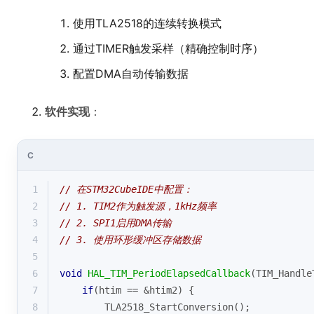
使用TLA2518的连续转换模式
通过TIMER触发采样（精确控制时序）
配置DMA自动传输数据
软件实现
：
C
1
// 在STM32CubeIDE中配置：
2
// 1. TIM2作为触发源，1kHz频率
3
// 2. SPI1启用DMA传输
4
// 3. 使用环形缓冲区存储数据
5
6
void
HAL_TIM_PeriodElapsedCallback
(TIM_Handle
7
if
(htim == &htim2) {
8
        TLA2518_StartConversion();