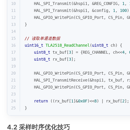
10
    HAL_SPI_Transmit(&hspi1, &REG_CONFIG, 
1
, 
11
    HAL_SPI_Transmit(&hspi1, &config, 
1
, 
100
)
12
    HAL_GPIO_WritePin(CS_GPIO_Port, CS_Pin, G
13
}
14
15
// 读取单通道数据
16
uint16_t
TLA2518_ReadChannel
(
uint8_t
 ch)
{
17
uint8_t
 tx_buf[
3
] = {REG_CHANNEL, ch<<
4
, 
18
uint8_t
 rx_buf[
3
];
19
20
    HAL_GPIO_WritePin(CS_GPIO_Port, CS_Pin, G
21
    HAL_SPI_TransmitReceive(&hspi1, tx_buf, r
22
    HAL_GPIO_WritePin(CS_GPIO_Port, CS_Pin, G
23
24
return
 ((rx_buf[
1
]&
0x0F
)<<
8
) | rx_buf[
2
];
25
}
4.2 采样时序优化技巧