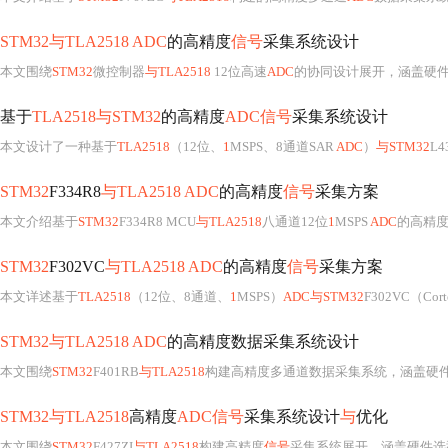
STM32与TLA2518 ADC
的高精度
信号
采集系统设计
本文围绕
STM32
微控制器
与TLA2518
12位高速
ADC
的协同设计展开，涵盖硬件架构（含电源、基
基于
TLA2518与STM32
的高精度
ADC信号
采集系统设计
本文设计了一种基于
TLA2518
（12位、
1
MSPS、8通道SAR
ADC
）
与STM32
L
STM32
F334R8
与TLA2518 ADC
的高精度
信号
采集方案
本文介绍基于
STM32
F334R8 MCU
与TLA2518
八通道12位
1
MSPS
ADC
的高精
STM32
F302VC
与TLA2518 ADC
的高精度
信号
采集方案
本文详述基于
TLA2518
（12位、8通道、
1
MSPS）
ADC与STM32
F302VC（Co
STM32与TLA2518 ADC
的高精度数据采集系统设计
本文围绕
STM32
F401RB
与TLA2518
构建高精度多通道数据采集系统，涵盖硬件选
STM32与TLA2518
高精度
ADC信号
采集系统设计
与
优化
本文围绕
STM32
F427ZI
与TLA2518
构建高精度
信号
采集系统展开，涵盖硬件选型