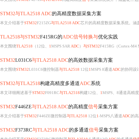
STM32与TLA2518 ADC
的高精度数据采集方案
本文介绍基于
STM32
F215ZG
与TLA2518 ADC
芯片的高精度数据采集系统。涵盖硬
TLA2518与STM32
F415RG的
ADC信号转换与
优化实践
本文围绕
TLA2518
（12位、
1
MSPS SAR
ADC
）
与STM32
F415RG（Cortex
STM32
L031C6
与TLA2518 ADC
的高效数据采集方案
本文围绕
STM32
L031C6微控制器
与TLA2518
12位
1
MSPS 8通道
ADC
的协同设计，详述SPI接口配置、自动序列模式驱动实现、硬
STM32与TLA2518
构建高精度多通道
ADC
系统
本文详细阐述基于
STM32
F091RC
与TLA2518
构建12位、
1
MSPS、8通道高精度
STM32
F446ZE
与TLA2518 ADC
的高精度
信号
采集方案
本文介绍基于
STM32
F446ZE微控制器
与TLA2518
12位
1
-MSPS八通道
ADC
的高
STM32
F373RC
与TLA2518 ADC
的多通道
信号
采集方案