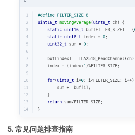
C
1
#
define
 FILTER_SIZE 8
2
uint16_t
movingAverage
(
uint8_t
 ch)
{
3
static
uint16_t
 buf[FILTER_SIZE] = {
4
static
uint8_t
 index = 
0
;
5
uint32_t
 sum = 
0
;
6
7
    buf[index] = TLA2518_ReadChannel(ch)
8
    index = (index+
1
)%FILTER_SIZE;
9
10
for
(
uint8_t
 i=
0
; i<FILTER_SIZE; i++)
11
        sum += buf[i];
12
    }
13
return
 sum/FILTER_SIZE;
14
}
5. 常见问题排查指南