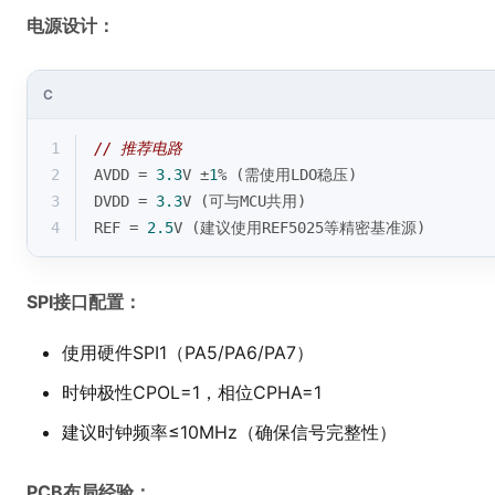
电源设计：
C
1
// 推荐电路
2
AVDD = 
3.3
V ±
1
% (需使用LDO稳压)
3
DVDD = 
3.3
V (可与MCU共用)
4
REF = 
2.5
V (建议使用REF5025等精密基准源)
SPI接口配置：
使用硬件SPI1（PA5/PA6/PA7）
时钟极性CPOL=1，相位CPHA=1
建议时钟频率≤10MHz（确保信号完整性）
PCB布局经验：