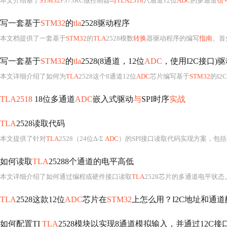
本文介绍基于
STM32
F373RC微控制器
与TLA2518
八通道12位
ADC
的多通道
信
写一套基于
STM32
的
tla
2528驱动程序
本文档提供了一套基于
STM32
的
TLA
2528模数
转换
器驱动程序的编写
指南
。首
写一套基于
STM32
的
tla
2528(8通道，12位
ADC
，使用I2C接口)
本文详细介绍了如何为
TLA
2528这个8通道12位
ADC
芯片编写基于
STM32
的I2C驱动程序。内
TLA2518
18位多通道
ADC
嵌入式驱动
与
SPI时序
实战
TLA
2528读取代码
本文提供了针对
TLA
2528（24位Δ-Σ
ADC
）的SPI接口读取代码实现方案，包括硬件连接配置、SPI
如何读取
TLA
25288个通道的电平高低
本文详细介绍了如何通过编程或硬件接口读取
TLA
2528芯片的多通道电平状
TLA
2528这款12位
ADC
芯片在
STM32
上怎么用？I2C地址和通
如何配置TI
TLA
2528模块以实现8通道模拟输入，并通过12C