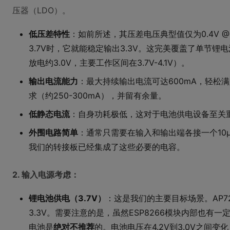
压器（LDO）。
低压差特性
：如前所述，其压差电压典型值仅为0.4V @ 
3.7V时，它就能稳定输出3.3V。这完美覆盖了单节锂
放电约3.0V，主要工作区间在3.7V-4.1V）。
输出电流能力
：最大持续输出电流可达600mA，轻松满足
求（约250-300mA），并留有余量。
低静态电流
：自身功耗极低，这对于电池供电设备至关
外围电路简单
：通常只需要在输入和输出端各接一个10
我们的转接板已经集成了这些必要的电容。
2. 输入电源考虑：
锂电池供电（3.7V）
：这是我们的主要目标场景。AP7
3.3V。需要注意的是，虽然ESP8266模块内部也有
电池是
绝对不推荐
的。电池电压在4.2V到3.0V之间变