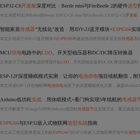
ESP32-C6
开发板
深度对比
：
Beetle mini与FireBeetle 2的硬件
选型
本文深度对比DFRobot的Beetle ESP32-C6 mini与FireBeetle 2 ESP32-C6
开发板
，
智能家居
传感器
“无线化”改造
：
用JDY-23蓝牙模块+
ESP8266
实
本文介绍基于JDY-23蓝牙模块与
ESP8266
构建超低功耗智能家居无线
传感器
系
MCU
供电
电路中的
LDO
、开关型稳压器和DC/DC降压转换器
文章探讨了在选择电源管理器件如
LDO
、开关型稳压器和DC/DC降压转换器时，针对低功耗MCU和IoT设备的需求，如何平
ESP-12F深度睡眠模式实测
：
让你的
电池供电
项目续航翻倍，附
本文详述ESP-12F在物联网
电池供电
场景下的深度睡眠优化方案，涵盖Modem/Light/Deep三种睡眠模式差异、硬件
Arduino低功耗
实战：
用休眠模式+看门狗实现5年续航的
传感器
本文详解基于ATmega328P的Arduino低功耗
传感器节点
实现方法，重点涵盖深度休眠模式（PWR
ESP8266
与ESP32嵌入式物联网
选型实战
指南
本文从工程实践角度深入剖析
ESP8266
与ESP32在嵌入式物联网开发中的
选型
依据，涵盖BOM