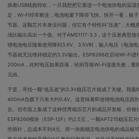
插着USB线跑得欢，一旦我想把它塞进一个电池供电的温湿
定，Wi-Fi经常断连，电池电量下降得飞快。拆开一看，板子上用
节器。这颗芯片本身没问题，但它有个特性叫“压差”，大概意
须比输出高出一个值。对于AMS1117-3.3，这个压差典型值
锂电池电压随着使用降到3.6V、3.5V时，输入电压（电池电
节器就无法维持稳定的3.3V输出。ESP8266在启动Wi-
200mA，此时电压如果跌落，轻则导致Wi-Fi连接失败
元凶。
于是，寻找一颗“低压差”的3.3V稳压芯片就成了关键。我最终锁
400mA负载下只有大约0.4V。这意味着即使锂电池电压跌到3
合。但市面上集成了这种优秀稳压芯片的成品开发板，价格
ESP8266模块（ESP-12F）约2.5元，一颗AP7215稳压
些插针，总成本不到4元。而一块能稳定电池供电的成品板可