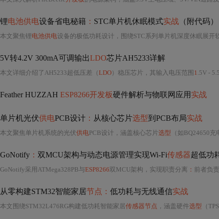
锂
电池供电
设备省电秘籍
：
STC单片机休眠模式
实战
（附代码）
本文聚焦锂
电池供电
设备的极低功耗设计，围绕STC系列单片机深度休眠展开
5V转4.2V 300mA可调输出
LDO
芯片AH5233详解
本文详细介绍了AH5233超低压差（
LDO
）稳压芯片，其输入电压范围
1
.5V - 5.5V，
Feather HUZZAH
ESP8266开发板
硬件解析与物联网应用
实战
单片机光伏
供电
PCB设计
：
从核心芯片
选型
到PCB布局
实战
本文聚焦单片机系统的光伏
供电
PCB设计，涵盖核心芯片
选型
（如BQ24650充电管理
GoNotify
：
双MCU架构与动态电源管理实现Wi-Fi
传感器
超低功
GoNotify采用ATMega328PB与
ESP8266
双MCU架构，实现职责分离
：
前者负
从零构建STM32智能家居
节点：
低功耗与无线通信
实战
本文围绕STM32L476RG构建低功耗智能家居
传感器节点
，涵盖硬件
选型
（TPS