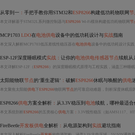
从零到一
：
手把手教你用STM32和
ESP8266
构建低功耗物联网
节
本文详解基于STM32L系列微控制器与
ESP8266
Wi-Fi模块构建低功耗物联网
节
MCP1703
LDO
在
电池供电
设备中的低功耗设计与
实战
指南
本文深入解析MCP1703低压差线性稳压器在
电池供电
设备中的低功耗设计实践，重点涵盖其2µA超低静态电流、16V宽输入电
ESP-12F深度睡眠模式
实战：
让你的
电池供电传感器节点
续航从
本文详解ESP-12F（
ESP8266
）的深度睡眠模式原理与工程实践，涵盖三种睡眠模式差异、硬件连接要点（如GPIO16唤醒电路）、软件“采集-发
太阳能物联
节点
的‘重生逻辑’
：
破解
ESP8266
休眠与唤醒的
供电
本文聚焦太阳能
供电
下
ESP8266
物联网
节点
的可靠启动难题，剖析深度休眠后因电压抖动、启动电流冲击及电源状态机紊乱导致的‘假死’现象；提出基于迟滞电压检测（如CN302）、双级
ESP8266
供电
方案全解析
：
从3.3V稳压到
电池
续航，哪种最适合
本文系统剖析
ESP8266
的五类核心
供电
方案
：
3.3V线性稳压（如AMS1117、H
FireBeetle
开发板供电
全解析
：
从电源架构到
实战
避坑指南
本文深入解析FireBeetle
开发板
的电源架构，涵盖3.3V主电压域、5V/VIN通路及多路输入“或”逻辑机