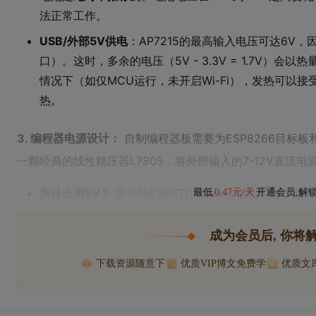
法正常工作。
USB/外部5V供电
：AP7215的最高输入电压可达6V，
口）。这时，多余的电压（5V - 3.3V = 1.7V）
情况下（如仅MCU运行，未开启Wi-Fi），发热可以
热。
3. 编程器电源设计：
自制编程器板需要为ESP8266目标板
一颗经典的线性稳压器L7805，将外部输入的7-12V直流
为什么用5V？
因为我们的FTDI Friend（或其他FT2
最低
0.47元/天
开通会员,解
成为会员后, 你将
下载资源随意下
优质VIP博文免费学
优质文