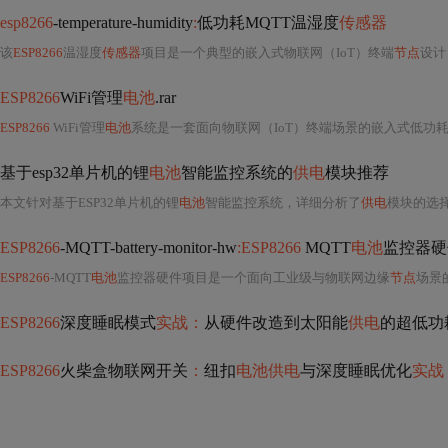
esp8266
-temperature-humidity
:
低功耗MQTT温湿度
传感器
该
ESP8266
温湿度
传感器
项目是一个典型的嵌入式物联网（IoT）终端
节点
设计，其核心
ESP8266
WiFi管理
电池
.rar
ESP8266
WiFi管理
电池
系统是一套面向物联网（IoT）终端场景的嵌入式低功耗远程监
基于esp32单片机的锂
电池
智能监控系统的
供电
模块推荐
本文针对基于ESP32单片机的锂
电池
智能监控系统，详细分析了
供电
模块的选择标
ESP8266
-MQTT-battery-monitor-hw
:ESP8266
MQTT
电池
监控器硬
ESP8266
-MQTT
电池
监控器硬件项目是一个面向工业级与物联网边缘
节点
场景
ESP8266
深度睡眠模式
实战：
从硬件改造到太阳能
供电
的超低功
ESP8266
火柴盒物联网开关
：
纽扣
电池供电
与深度睡眠优化
实战