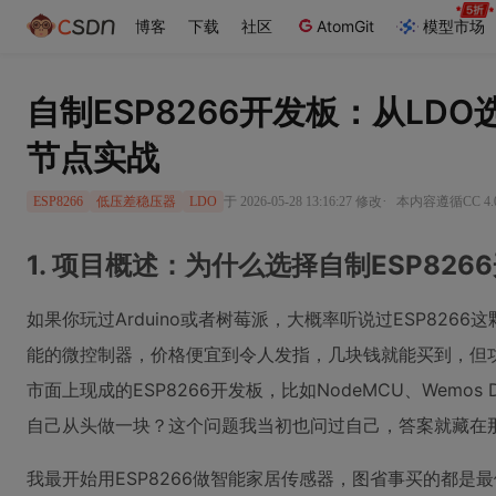
博客
下载
社区
AtomGit
模型市场
自制ESP8266开发板：从LD
节点实战
·
于 2026-05-28 13:16:27 修改
本内容遵循CC 4.
ESP8266
低压差稳压器
LDO
1. 项目概述：为什么选择自制ESP826
如果你玩过Arduino或者树莓派，大概率听说过ESP8266这
能的微控制器，价格便宜到令人发指，几块钱就能买到，但
市面上现成的ESP8266开发板，比如NodeMCU、Wemos
自己从头做一块？这个问题我当初也问过自己，答案就藏在那
我最开始用ESP8266做智能家居传感器，图省事买的都是最