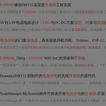
ESP8266
驱动DHT11温湿度
传感器
工程实践
本文详细阐述基于
ESP8266
（ESP-IDF框架）驱动DHT11温湿度
传感器
的完整工
5V转3.3V电源电路设计
：LDO
与DC-DC方案
选型
、计算与
实战
本文深入解析5V转3.3V电源设计中的
LDO
与DC-DC方案
选型
逻辑、关键参数计算及PCB布局要点。重点涵盖AMS1117
电池供电
的门窗
传感器
，具有超低待机功耗。Arduino，ESP-12
本项目实现了一种基于
ESP8266
与ATtiny系列单片机的
电池供电
门窗
传感器
，具备
ESP8266
_Thing
：ESP8266
WiFi SoC的突破和
开发板
**电源管理**
：
支持5V和3.3V输入，内置
LDO
稳压器，确保稳定
供电
。4. **
DomoticzDHT11
:
我制作的
电池供电
的无线
传感器
的源代码
NodeManager
:
MySensors插件可快速开发
电池供电
的
传感器
-开源
NodeManager 是一个专为 MySensors 生态系统深度优化的开源嵌入式框