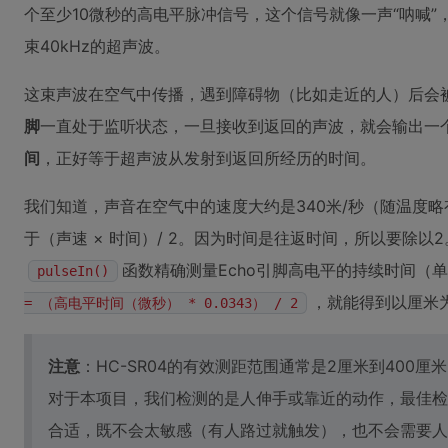
个至少10微秒的高电平脉冲信号，这个信号就像一声“呐喊
束40kHz的超声波。
这束声波在空气中传播，遇到障碍物（比如走近的人）后会
脚
一直处于监听状态，一旦接收到返回的声波，就会输出一
间
，正好等于超声波从发射到返回所经历的时间。
我们知道，声音在空气中的速度大约是340米/秒（随温度
于（声速 × 时间）/ 2。因为时间是往返时间，所以要除以2。
函数精确测量Echo引脚高电平的持续时间（
pulseIn()
，就能得到以厘米
= （高电平时间（微秒） * 0.0343） / 2
注意
：HC-SR04的有效测距范围通常是2厘米到400
对于本项目，我们检测的是人伸手或靠近的动作，最佳检
合适，既不会太敏感（有人路过就触发），也不会需要人