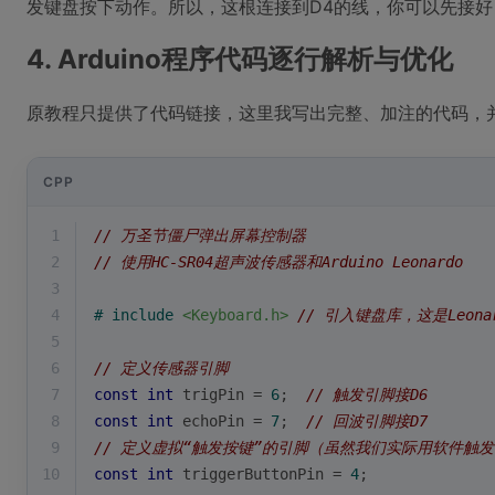
发键盘按下动作。所以，这根连接到D4的线，你可以先接
4. Arduino程序代码逐行解析与优化
原教程只提供了代码链接，这里我写出完整、加注的代码，
CPP
1
// 万圣节僵尸弹出屏幕控制器
2
// 使用HC-SR04超声波传感器和Arduino Leonardo
3
4
# 
include
<Keyboard.h>
// 引入键盘库，这是Leon
5
6
// 定义传感器引脚
7
const
int
 trigPin = 
6
;  
// 触发引脚接D6
8
const
int
 echoPin = 
7
;  
// 回波引脚接D7
9
// 定义虚拟“触发按键”的引脚（虽然我们实际用软件触
10
const
int
 triggerButtonPin = 
4
;