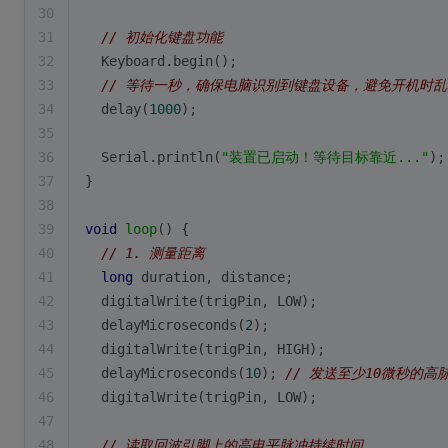
30
31
// 初始化键盘功能
32
  Keyboard.
begin
();
33
// 等待一秒，确保电脑识别到键盘设备，避免开机时
34
delay
(
1000
);
35
36
  Serial.
println
(
"装置已启动！等待目标靠近..."
);
37
}
38
39
void
loop
()
{
40
// 1. 测量距离
41
long
 duration, distance;
42
digitalWrite
(trigPin, LOW);
43
delayMicroseconds
(
2
);
44
digitalWrite
(trigPin, HIGH);
45
delayMicroseconds
(
10
); 
// 发送至少10微秒的高
46
digitalWrite
(trigPin, LOW);
47
48
// 读取回波引脚上的高电平脉冲持续时间