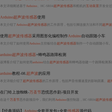
本文详细阐述基于
Arduino
、HC-SR04
超声波传感器
和舵机的
互动装置
开发全过程，涵
Arduino超声波传感器
使用
本文介绍了
Arduino超声波传感器
的工作原理，包括引脚连接方法和不同
超声波
使用
超声波传感器
采用图形化编程制作
Arduino
自动跟随小车
本文介绍了如何使用
Arduino
主控板结合
超声波传感器
制作一个自动跟随小车。
arduino超声波传感器
+蜂鸣器路障检测
该博客介绍了如何使用
arduino
结合
超声波传感器
和蜂鸣器创建一个路障检测系
arduino
教程-08.
超声波
的应用
本文详细介绍了
超声波传感器
的工作原理，包括声音传播速度的影响因素、
超
在门铃上放蜘蛛-
万圣节
恐慌恶作剧-项目开发
在这个
万圣节
恶作剧项目中，我们利用
Arduino
微控制器，HC-SR04
超声波传感
【经典源码】
Arduino
全套开发包+全套
传感器
源代码