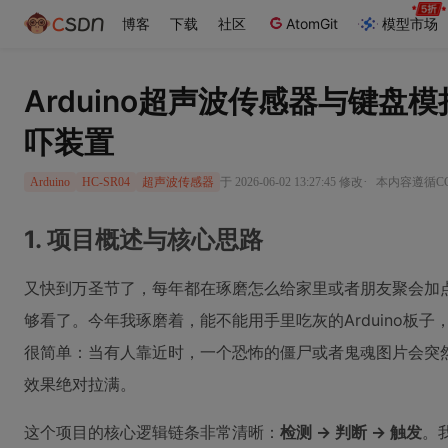
博客
下载
社区
AtomGit
模型市场
Arduino超声波传感器与键盘
吓装置
·
于 2026-06-02 13:27:45 修改
本内容遵循CC 
Arduino
HC-SR04
超声波传感器
1. 项目概述与核心思路
又快到万圣节了，每年都在琢磨怎么给家里或者朋友聚会加
够看了。今年我琢磨着，能不能用手里吃灰的Arduino板子
很简单：当有人靠近时，一个恐怖的僵尸或者鬼魂图片会突
效果绝对拉满。
这个项目的核心逻辑链条非常清晰：
检测 → 判断 → 触发
。