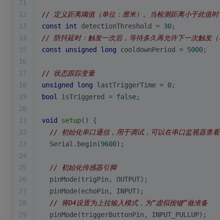
11
12
// 定义距离阈值（单位：厘米）。当检测距离小于此值
13
const
int
 detectionThreshold = 
30
;
14
// 防抖延时：触发一次后，等待多久再允许下一次触发
15
const
unsigned
long
 cooldownPeriod = 
5000
;
16
17
// 状态跟踪变量
18
unsigned
long
 lastTriggerTime = 
0
;
19
bool
 isTriggered = 
false
;
20
21
void
setup
()
{
22
// 初始化串口通信，用于调试，可以在串口监视器查
23
  Serial.
begin
(
9600
);
24
25
// 初始化传感器引脚
26
pinMode
(trigPin, OUTPUT);
27
pinMode
(echoPin, INPUT);
28
// 将D4设置为上拉输入模式，为“虚拟按键”做准备
29
pinMode
(triggerButtonPin, INPUT_PULLUP);