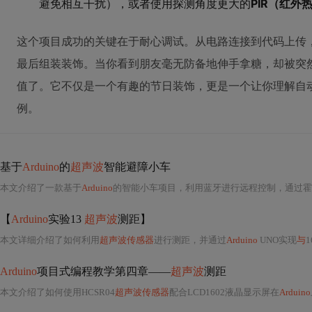
避免相互干扰），或者使用探测角度更大的
PIR（红外
这个项目成功的关键在于耐心调试。从电路连接到代码上传
最后组装装饰。当你看到朋友毫无防备地伸手拿糖，却被突
值了。它不仅是一个有趣的节日装饰，更是一个让你理解自动
例。
基于
Arduino
的
超声波
智能避障小车
本文介绍了一款基于
Arduino
的智能小车项目，利用蓝牙进行远程控制，通过霍
【
Arduino
实验13
超声波
测距】
本文详细介绍了如何利用
超声波传感器
进行测距，并通过
Arduino
UNO实现
与
1
Arduino
项目式编程教学第四章——
超声波
测距
本文介绍了如何使用HCSR04
超声波传感器
配合LCD1602液晶显示屏在
Arduino