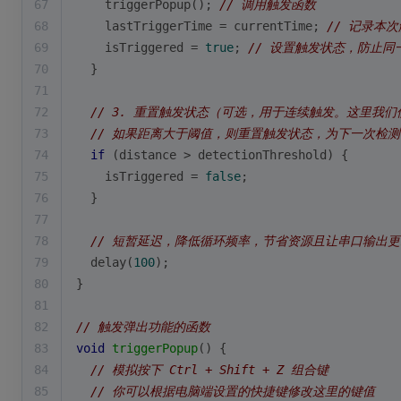
67
triggerPopup
(); 
// 调用触发函数
68
    lastTriggerTime = currentTime; 
// 记录本
69
    isTriggered = 
true
; 
// 设置触发状态，防止同
70
  }
71
72
// 3. 重置触发状态（可选，用于连续触发。这里我
73
// 如果距离大于阈值，则重置触发状态，为下一次检
74
if
 (distance > detectionThreshold) {
75
    isTriggered = 
false
;
76
  }
77
78
// 短暂延迟，降低循环频率，节省资源且让串口输出
79
delay
(
100
);
80
}
81
82
// 触发弹出功能的函数
83
void
triggerPopup
()
{
84
// 模拟按下 Ctrl + Shift + Z 组合键
85
// 你可以根据电脑端设置的快捷键修改这里的键值