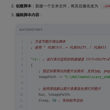
创建脚本
：新建一个文本文件，将其后缀名改为
.ah
编辑脚本内容
：
AUTOHOTKEY
1
; 万圣节图片弹出脚本
2
; 使用 ^ 代表Ctrl，+ 代表Shift，! 代表Alt
3
4
^+z::
; 这行表示监听的快捷键是 Ctrl+Shift+Z
5
{
6
; 指定你要弹出的图片全路径，支持jpg, png
7
    imagePath := 
"C:\Halloween\scary_zom
8
9
; 使用系统默认图片查看器全屏打开图片
10
    Run,
%imagePath%
11
    Sleep,
50
; 等待程序启动
12