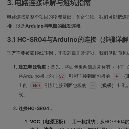
3. 电路连接详解与避坑指南
电路连接是整个项目的物理基础，务必仔细。我们可以把连
接
，以及
Arduino与电脑的触发连接
。
3.1 HC-SR04与Arduino的连接（步骤详
千万不要被四根线吓到，其实逻辑非常清晰。我们借助面包
建立电源轨道
：首先，将面包板两侧通常标有“+”和“
将Arduino板上的
引脚连接到面包板的
（
5V
+
上的
引脚连接到面包板的
（负极）
排孔
GND
-
线。
连接HC-SR04
：
VCC（电源正极）
：用一根跳线，从HC-SR0