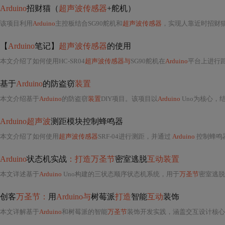
Arduino
招财猫（
超声波传感器
+舵机）
该项目利用
Arduino
主控板结合SG90舵机和
超声波传感器
，实现人靠近时招财猫
【
Arduino
笔记】
超声波传感器
的使用
本文介绍了如何使用HC-SR04
超声波传感器与
SG90舵机在
Arduino
平台上进行
基于
Arduino
的防盗窃
装置
本文介绍基于
Arduino
的防盗窃
装置
DIY项目。该项目以
Arduino
Uno为核心，
Arduino超声波
测距模块控制蜂鸣器
本文介绍了如何使用
超声波传感器
SRF-04进行测距，并通过
Arduino
控制蜂鸣
Arduino
状态机实战
：打造万圣节
密室逃脱
互动装置
本文详述基于
Arduino
Uno构建的三状态顺序状态机系统，用于
万圣节
密室逃脱
创客
万圣节：
用
Arduino与
树莓派
打造
智能
互动
装饰
本文详解基于
Arduino
和树莓派的智能
万圣节
装饰开发实践，涵盖交互设计核心（