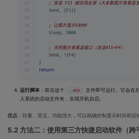
13
; 发送 F11 键实现全屏（大多数图片查看器
14
    Send,
 {F11}
15
16
; 让图片显示5秒钟
17
    Sleep,
5000
18
19
; 关闭图片查看器窗口（发送Alt+F4）
20
    Send,
 !{F4}
21
}
22
return
运行脚本
：双击这个
文件即可运行。它会在
.ahk
入系统的启动文件夹，实现开机自启。
优点
：轻量、灵活、功能强大，可以精确控制显示时间和后
5.2 方法二：使用第三方快捷启动软件（跨