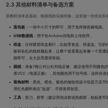
2.3 其他材料清单与备选方案
原教程清单是基础，根据我的实操经验，这里做一些优化和
面包板
：一块中小尺寸的即可，用于免焊接搭建电路。
USB数据线
：用于给Arduino供电和上传程序。
纸盒
：任何硬质纸盒都行，比如零食盒、快递盒。它的
板和杂乱的线材藏起来，让整个装置看起来像一个普通
路即可，太大反而显得笨拙。
跳线
：准备7根公对公杜邦线足够。建议使用不同颜色的
表VCC（电源正极），其他颜色用于信号线，这样在连
装饰材料
：黑色、橙色、紫色的皱纹纸或卡纸是万圣节
用红色颜料画点“血迹”，尽情发挥创意。
工具
：剪刀、胶带（建议用泡沫胶或热熔胶，粘贴更牢