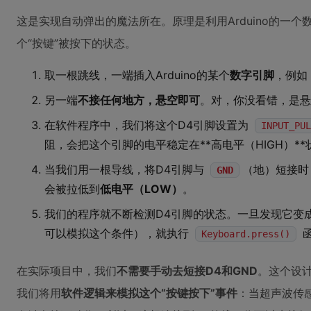
这是实现自动弹出的魔法所在。原理是利用Arduino的一
个“按键”被按下的状态。
取一根跳线，一端插入Arduino的某个
数字引脚
，例如
另一端
不接任何地方，悬空即可
。对，你没看错，是悬
在软件程序中，我们将这个D4引脚设置为
INPUT_PUL
阻，会把这个引脚的电平稳定在**高电平（HIGH）**
当我们用一根导线，将D4引脚与
（地）短接时
GND
会被拉低到
低电平（LOW）
。
我们的程序就不断检测D4引脚的状态。一旦发现它变
可以模拟这个条件），就执行
函
Keyboard.press()
在实际项目中，我们
不需要手动去短接D4和GND
。这个设
我们将用
软件逻辑来模拟这个“按键按下”事件
：当超声波传