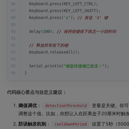
86
  Keyboard.
press
(KEY_LEFT_CTRL);
87
  Keyboard.
press
(KEY_LEFT_SHIFT);
88
  Keyboard.
press
(
'z'
); 
// 发送 'z' 键
89
90
delay
(
100
); 
// 保持按键按下状态一小段时间
91
92
// 释放所有按下的键
93
  Keyboard.
releaseAll
();
94
95
  Serial.
println
(
"键盘快捷键已发送！"
);
96
}
代码核心要点与自定义建议：
阈值调优
：
变量是关键。你可
detectionThreshold
调整这个值。比如，你想让人在距离盒子20厘米时触发
防误触发机制
：
设置了5秒（50
cooldownPeriod