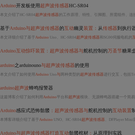
Arduino
开发板使用
超声波传感器
HC-SR04
本文介绍了HC-SR04
超声波传感器
的工作原理、特性、引脚图、所需组件、连
基于
Arduino与超声波传感器
的
互动
幽灵
装置：
从
传感器
到执行
本文详细介绍了基于
Arduino
Uno、HC-SR04
超声波传感器
和SG90伺服电机的
Arduino互动惊吓装置：超声波传感器与
舵机控制的
万圣节
糖果
arduino
之arduinouno
与超声波传感器
的使用
本文介绍了如何使用
Arduino
Uno
与
两种类型的
超声波传感器
进行交互，包括Trigger型和寻址发指令型
arduino超声波
蜂鸣报警器
这篇博客介绍了如何利用
Arduino
平台和
超声波
模块、无源蜂鸣器搭建一个简易
Arduino
感应式恐怖骷髅
：超声波传感器与
舵机控制的
互动装置
本博客详细介绍了基于
Arduino
UNO、HC-SR04
超声波传感器
、DFPlayer Min
Arduino与超声波传感器打造互动
骷髅棺材
：
从原理到实践