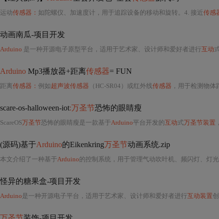
运动
传感器：
如陀螺仪、加速度计，用于追踪设备的移动和旋转。4. 接近
传感
动画南瓜-项目开发
Arduino
是一种开源电子原型平台，适用于艺术家、设计师和爱好者进行
互动
Arduino
Mp3播放器+距离
传感器
= FUN
距离
传感器：
例如
超声波传感器
（HC-SR04）或红外线
传感器
，用于检测物体距
scare-os-halloween-iot
:万圣节
恐怖的眼睛瘦
ScareOS
万圣节
恐怖的眼睛瘦是一款基于
Arduino
平台开发的
互动
式
万圣节装置
(源码)基于
Arduino
的Eikenkring
万圣节
动画系统.zip
本文介绍了一种基于
Arduino
的控制系统，用于管理气动吹叶机、频闪灯、灯光效果和烟雾机等特
怪异的糖果盒-项目开发
Arduino
是一种开源电子平台，适用于艺术家、设计师和爱好者进行
互动装置
创
万圣节
装饰-项目开发