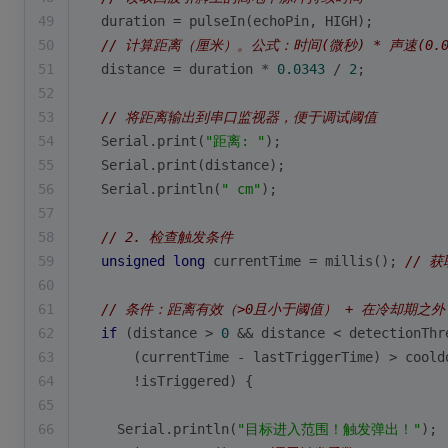
49
  duration = 
pulseIn
(echoPin, HIGH);
50
// 计算距离（厘米）。公式：时间(微秒) * 声速(0.03
51
  distance = duration * 
0.0343
 / 
2
;
52
53
// 将距离输出到串口监视器，便于调试阈值
54
  Serial.
print
(
"距离: "
);
55
  Serial.
print
(distance);
56
  Serial.
println
(
" cm"
);
57
58
// 2. 检查触发条件
59
unsigned
long
 currentTime = 
millis
(); 
// 
60
61
// 条件：距离有效（>0且小于阈值） + 在冷却期之外
62
if
 (distance > 
0
 && distance < detectionThr
63
      (currentTime - lastTriggerTime) > coold
64
      !isTriggered) {
65
66
    Serial.
println
(
"目标进入范围！触发弹出！"
);