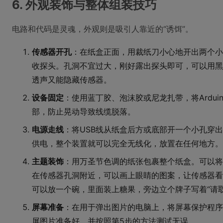
6. 外观装饰与整体组装技巧
电路和代码是灵魂，外观则是吸引人靠近的“诱饵”。
传感器开孔
：在纸盒正面，用裁纸刀小心地开出两个小圆
收探头。孔洞不宜过大，刚好露出探头即可，可以用黑
透声又能隐藏传感器。
设备固定
：使用蓝丁胶、泡沫胶或尼龙扎带，将Ardu
部，防止晃动导致线缆脱落。
电源走线
：将USB线从纸盒后方或底部开一个小孔穿
供电，整个装置就可以完全无线化，放置在任何地方。
主题装饰
：用万圣节色调的纸张包裹整个纸盒。可以将
在传感器孔洞附近，可以画上眼睛的图案，让传感器看
可以放一个碗，里面装上糖果，旁边立个牌子写着“请
屏幕准备
：在用于弹出图片的电脑上，将屏幕保护程序
屏图片准备好，并按照第5步的方法测试无误。