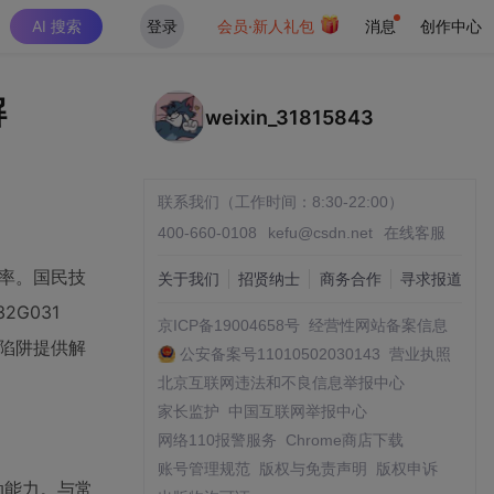
AI 搜索
登录
会员·新人礼包
消息
创作中心
解
weixin_31815843
联系我们（工作时间：8:30-22:00）
400-660-0108
kefu@csdn.net
在线客服
效率。国民技
关于我们
招贤纳士
商务合作
寻求报道
G031
京ICP备19004658号
经营性网站备案信息
见陷阱提供解
公安备案号11010502030143
营业执照
北京互联网违法和不良信息举报中心
家长监护
中国互联网举报中心
网络110报警服务
Chrome商店下载
账号管理规范
版权与免责声明
版权申诉
驱动能力。与常