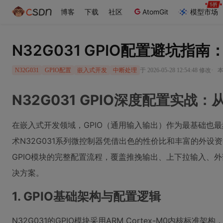
博客
下载
社区
AtomGit
模型市场
N32G031 GPIO配置避坑
·
于 2026-05-28 12:54:48 修改
本
N32G031
GPIO配置
嵌入式开发
中断处理
N32G031 GPIO深度配置实
在嵌入式开发领域，GPIO（通用输入输出）作为最基础也
术N32G031系列微控制器凭借出色的性价比和丰富的外设
GPIO模块的完整配置流程，覆盖推挽输出、上下拉输入、
决方案。
1. GPIO基础架构与配置逻辑
N32G031的GPIO模块采用ARM Cortex-M0内核