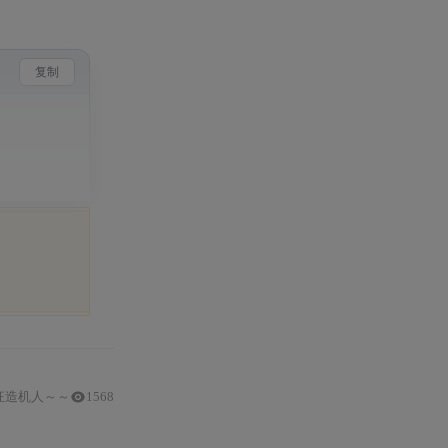
复制
狂造机人～～
1568
GPIO
模式、速度和
配置GPIO
结构体实现。