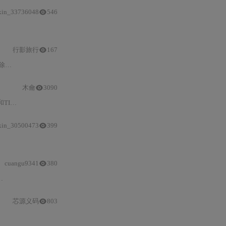
xin_33736048
546
输出
使能MOEN的正确时序
行影旅行
167
WD日志
木龠
3090
IM3
配置
的步骤，包括时钟使能、模式设置和
中断
处理函数。
xin_30500473
399
、NVIC
中断
优先级设置、周期计算公式优化、ISR高效编写、多定时器协同及
cuangu9341
380
GPIO
控制的首例工程创建、以及J-Link调试器针对
N
芯源义码
803