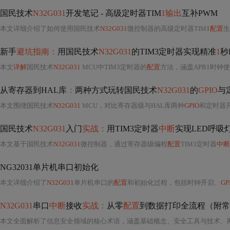
国民技术
N32G031
开发笔记 - 高级定时器TIM
1输出
互补PWM
本文详细介绍了如何使用国民技术
N32G031
微控制器的高级定时器TIM
1配置
生
新手
避坑指南：
用国民技术
N32G031
的TIM3定时器实现精准
1
秒
本文
详解
国民技术
N32G031
MCU中TIM3定时器的
配置
方法，涵盖APB1时钟
从寄存器到HAL库
：
两种方式玩转国民技术
N32G031
的
GPIO
与
本文围绕国民技术
N32G031
MCU，对比寄存器级与HAL库两种
GPIO
和定时器
国民技术
N32G031
入门
实战：
用TIM3定时器
中断
实现LED呼吸
本文基于国民技术
N32G031
微控制器，通过寄存器级编程
配置
TIM3定时器
中断
NG32031单片机串口初始化
本文详细介绍了
N32G031
单片机串口的
配置
和初始化过程，包括时钟开启、
G
N32G031
串口
中断
接收
实战：
从零
配置
到数据打印全流程（附常