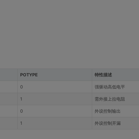
POTYPE
特性描述
0
强驱动高低电平
1
需外接上拉电阻
0
外设控制输出
1
外设控制开漏