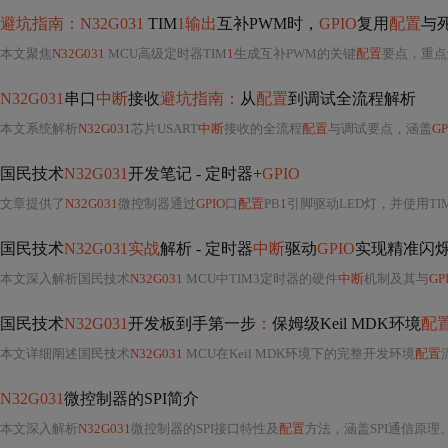
避坑指南：N32G031
TIM
1输出
互补PWM时，
GPIO
复用
配置
与
本文聚焦
N32G031
MCU高级定时器TIM
1
生成互补PWM的关键
配置
要点，重点
N32G031
串口
中断
接收
避坑指南：
从
配置
到调试全流程解析
本文系统解析
N32G031
芯片USART
中断
接收的全流程
配置
与调试要点，涵盖
GP
国民技术
N32G031
开发笔记 - 定时器+
GPIO
文章提供了
N32G031
微控制器通过
GPIO
口
配置
PB
1
引脚驱动LED灯，并使用TI
国民技术
N32G031实战
解析 - 定时器
中断
驱动
GPIO
实现精准闪
本文深入解析国民技术
N32G031
MCU中TIM3定时器的硬件
中断
机制及其与
GP
国民技术
N32G031
开发板到手第一步
：
保姆级Keil MDK环境
配
本文详细阐述国民技术
N32G031
MCU在Keil MDK环境下的完整开发环境
配置
N32G031
微控制器的SPI简介
本文深入解析
N32G031
微控制器的SPI接口特性及
配置
方法，涵盖SPI通信原理