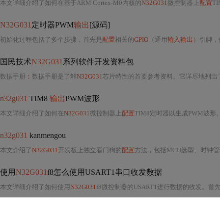
本文详细介绍了如何在基于ARM Cortex-M0内核的
N32G031
微控制器上
配置
T
N32G031
定时器PWM
输出
[源码]
初始化过程包括了多个步骤，首先是
配置
相关的
GPIO
（通用
输入输出
）引脚，
国民技术
N32G031
系列软件开发资料包
数据手册
：
数据手册是了解
N32G031
芯片特性的首要参考资料。它详尽地列出
n32g031
TIM8
输出
PWM波形
本文详细介绍了如何在
N32G031
微控制器上
配置
TIM8定时器以生成PWM波
n32g031
kanmengou
本文介绍了
N32G031
开发板上独立看门狗的
配置
方法，包括MCU选型、时钟
使用
N32G031
f8怎么使用USART1串口收发数据
本文详细介绍了如何使用
N32G031
f8微控制器的USART1进行数据的收发。首先