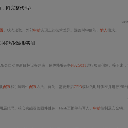
器版，附完整代码）
wei
配置
、状态读取、外部
中断
实现上的技术差异。涵盖时钟使能、
输入
模式设置（上拉/浮空）、
互补PWM波形实测
IDE会自动更新目标设备列表，使你能够选择
N32G031
进行项目创建。接下来，我们要
化
配置
和引脚属性
配置
方法。首先，需要开启
GPIO
模块的时钟供应并进行初始化设置。其次，通过
r和应用层代码。核心功能涵盖固件跳转、Flash页擦除与写入、
中断
控制及安全锁机制，并通过