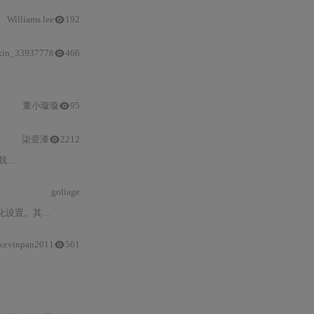
Williams lee
192
xin_33937778
466
中断
映射与回调机制等核心环节，并分析二者在开发效率、代码
董小璇璇
95
柒壹漆
2212
**
配置
JLink调试环境**。
goliage
指定结构体变量来
配置
引脚的工作方式，例如将PA0
配置
为
kevinpan2011
561
GPIO
控制EC600模块电