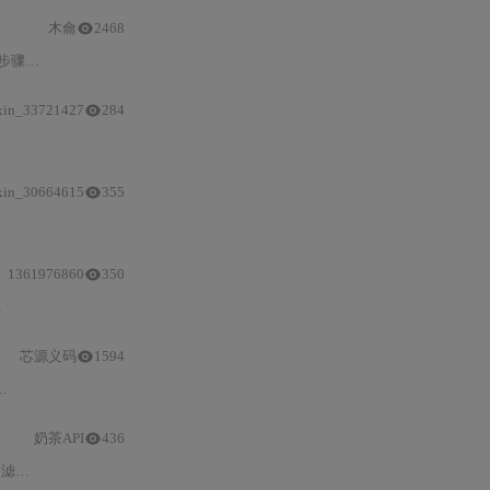
木龠
2468
器初始化TIM
1
以
输出
50%占空比的互补
xin_33721427
284
及
中断
服务函数编写规范。重点剖析
1
秒LED闪烁所需的精准定时参数推导、常
xin_30664615
355
GPIO
_TogglePin/HAL_TIM_Base_Start_IT
1361976860
350
触发机制、
GPIO推挽输出
初始化，以及基于动态调整定时周期的线性/正弦亮度
芯源义码
1594
奶茶API
436
本文全面解析了信息安全领域的核心术语，涵盖基础概念、安全工具与技术、网络协议、攻击与防御方法等内容。介绍了如防火墙、加密技术、反垃圾邮件过滤器等关键防护机制，同时涉及ARP、DHCP等网络协议及DDoS、网络钓鱼等常见攻击方式。帮助读者深入理解信息安全体系，提升防范意识。