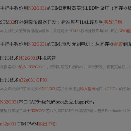
手把手教你用
N32G031
的TIM3定时器实现LED呼吸灯（寄存
STM
32
红外避障传感器开发
：
标准库与HAL库对照
实战详解
本文以红外避障传感器为载体，系统对比STM
32
标准外设库与HAL库在
GPIO
手把手教你用
N32G031
的TIM
1
驱动无刷电机
：
从寄存器
配置
到
国民技术
N32G031
环境搭建
在搜索框中
输入
“
N32G031
”，找到对应芯片的Pack并点击安装。安装完成后，
国民技术
n32g031 GPIO
本文详细介绍了国民技术
N32G031
芯片中通用型
输入输出
端口（
GPIO
）的初始
N32G031
串口 IAP升级代码boot及应用app代码
该项目实现了基于
N32G031
芯片的串口IAP在线编程功能，包含Bootloade
n32g031
TIM PWM
输出中断