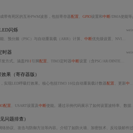
成带有死区的互补PWM波形，包括寄存器
配置
、
GPIO
设置和
中断
/DMA使能等步骤。示例代码展示了如何通过寄存
LED闪烁
wei
使能、预分频（PSC）与自动重装载（ARR）计算、
中断
优先级设置、NVIC
配置
定时器
wei
开发方式。涵盖PB
1
引脚
配置
、TIM3定时器
中断
设置（含PSC/AR/DINTEN等关键寄存器）、HAL_
灯效果（寄存器版）
，实现LED呼吸灯效果。核心包括TIM3 16位自动重装载计数器
配置
、更新
中断
PIO配置
、USART设置及
中断
使能。通过示例代码展示了如何设置波特率、数据位数、停止位数和校验位，以实现高效的串行通信。
见问题排查）