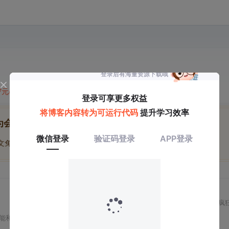
47元/天
开通会员,解锁全文
为会员后, 你将解锁
博文免费学
优质文库回答免费看
付费资源9折优惠
疯
能和低功耗唤醒设置。示例代码展示了如何初始化
GPIO
端口并点亮一个LED，通过设置