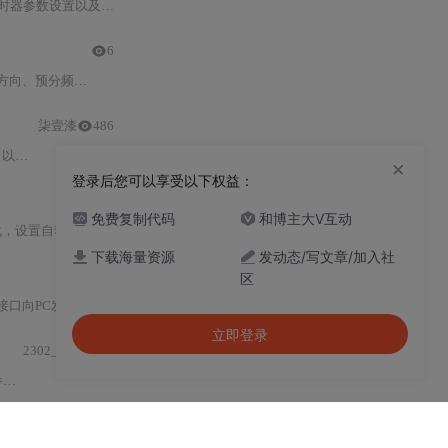
设置以及启用NVIC
中断
优先级等关键点解析。
6
分频器等参数的
配置
。
柒壹漆
486
理等。
×
登录后您可以享受以下权益：
免费复制代码
和博主大V互动
值以确定PWM频率。然后，
配置
PWM模式
下载海量资源
发动态/写文章/加入社
区
已成功执行喂狗动作。
立即登录
2302_81072142
收
中断配置
，实现数据的发送