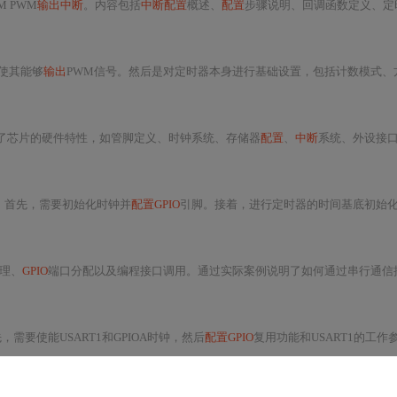
IM PWM
输出中断
。内容包括
中断配置
概述、
配置
步骤说明、回调函数定义、定时器参数
使其能够
输出
PWM信号。然后是对定时器本身进行基础设置，包括计数模式、方向、预
了芯片的硬件特性，如管脚定义、时钟系统、存储器
配置
、
中断
系统、外设接口以及电源管
形。首先，需要初始化时钟并
配置GPIO
引脚。接着，进行定时器的时间基底初始化，设置自动重载寄存器和预分频器
管理、
GPIO
端口分配以及编程接口调用。通过实际案例说明了如何通过串行通信接口向PC发送消息，表明
，需要使能USART1和GPIOA时钟，然后
配置GPIO
复用功能和USART1的工作参数。接着，通过编写初始化函数、发送函数和接