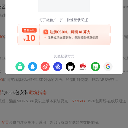
死区设置的几个关键细节
wei
解析
GPIO
复用映射（AF编号、AFL/AFH寄存器、
推挽
模式）、死区时间计算与实测验证（TDTS时钟分频、器件温漂余量）、主
IO
复用模式与时钟
配置
（APB1/APB2差异）、
中断
优先级设定及标志位正确清除方法、环形缓冲区设计与超时检测机制，并提供波特率校验、示波器实测、S
M3定时器产生
中断
，每秒翻转LED的状态。代码示例详细展示了
GPIO
口初始化和T
烁
wei
IO
协同实现微秒级精准LED闪烁的方法。涵盖时钟使能、PSC/ARR寄存器
配置
置
与Pack包安装
避坑指南
流程，涵盖MDK 5.38a及以上版本安装要点、
N32G031
Pack包离线/在线双通道安装方法与排错技巧、基于
、
配置
步骤与注意事项，适用于外部设备或存储器的数据传输。