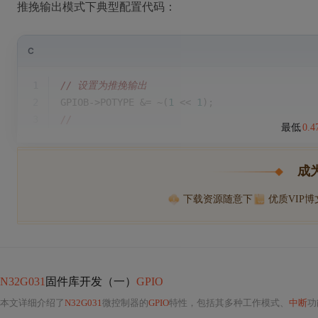
推挽输出模式下典型配置代码：
C
1
// 设置为推挽输出
2
GPIOB->POTYPE &= ~(
1
 << 
1
);  
3
// 
最低
0.
成
下载资源随意下
优质VIP
N32G031
固件库开发（一）
GPIO
本文详细介绍了
N32G031
微控制器的
GPIO
特性，包括其多种工作模式、
中断
功