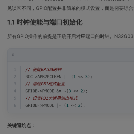
见误区不同，GPIO配置并非简单的模式设置，而是需要综
1.1 时钟使能与端口初始化
所有GPIO操作的前提是正确开启对应端口的时钟。N32G03
C
1
// 使能GPIOB时钟
2
RCC->APB2PCLKEN |= (
1
 << 
3
);  
3
// 清除PB1模式配置
4
GPIOB->PMODE &= ~(
3
 << 
2
);  
5
// 设置PB1为通用输出模式
6
GPIOB->PMODE |= (
1
 << 
2
);   
关键避坑点
：