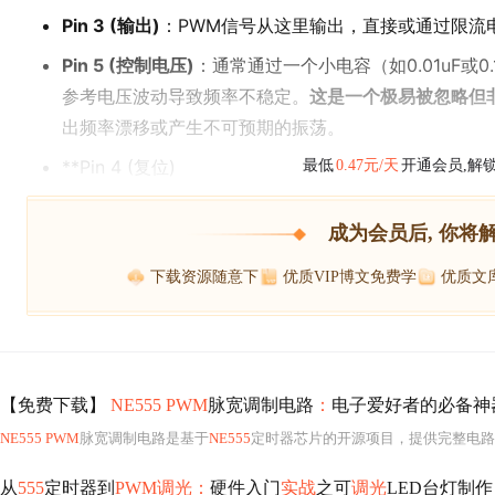
Pin 3 (输出)
：PWM信号从这里输出，直接或通过限流电
Pin 5 (控制电压)
：通常通过一个小电容（如0.01uF或
参考电压波动导致频率不稳定。
这是一个极易被忽略但
出频率漂移或产生不可预期的振荡。
**Pin 4 (复位)
最低
0.47元/天
开通会员,解
成为会员后, 你将
下载资源随意下
优质VIP博文免费学
优质文
【免费下载】
NE555 PWM
脉宽调制电路
：
电子爱好者的必备神
NE555 PWM
脉宽调制电路是基于
NE555
定时器芯片的开源项目，提供完整电路
从
555
定时器到
PWM调光：
硬件入门
实战
之可
调光
LED台灯制作