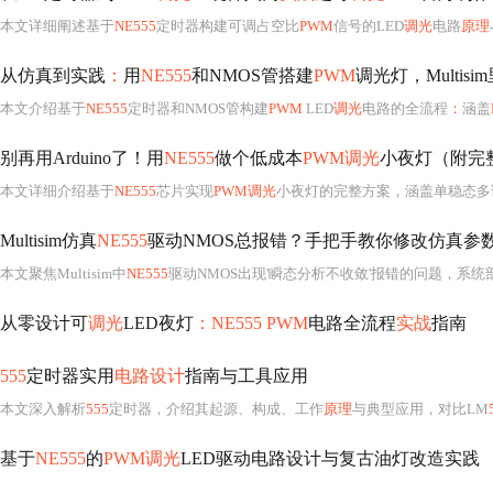
本文详细阐述基于
NE555
定时器构建可调占空比
PWM
信号的LED
调光
电路
原理
从仿真到实践
：
用
NE555
和NMOS管搭建
PWM
调光灯，Multis
本文介绍基于
NE555
定时器和NMOS管构建
PWM
LED
调光
电路的全流程
：
涵盖
别再用Arduino了！用
NE555
做个低成本
PWM调光
小夜灯（附完
本文详细介绍基于
NE555
芯片实现
PWM调光
小夜灯的完整方案，涵盖单稳态多
Multisim仿真
NE555
驱动NMOS总报错？手把手教你修改仿真参
本文聚焦Multisim中
NE555
驱动NMOS出现'瞬态分析不收敛'报错的问题，系
从零设计可
调光
LED夜灯
：NE555 PWM
电路全流程
实战
指南
555
定时器实用
电路设计
指南与工具应用
本文深入解析
555
定时器，介绍其起源、构成、工作
原理
与典型应用，对比LM
基于
NE555
的
PWM调光
LED驱动电路设计与复古油灯改造实践