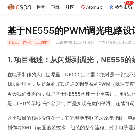
博客
下载
社区
AtomGit
模型市场
基于NE555的PWM调光电路设
·
于 2026-06-01 13:15:41 修改
本内容遵循CC 4.0 BY
NE555
PWM
LED调光
1. 项目概述：从闪烁到调光，NE555
在电子制作的入门世界里，NE555定时器IC绝对是一个绕
却功能强大，从简单的LED闪烁器到复杂的PWM（脉冲宽
今天我们要聊的，就是基于NE555构建一个更实用、更贴近
是让LED简单地“亮”或“灭”，而是实现亮度的平滑、连续
这个项目的核心价值在于，它完整地串联了从原理理解、电路
制作与SMT（表面贴装技术）组装的整个流程。对于电子爱