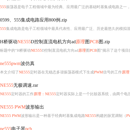
555
振荡器是电子工程领域中最为经典、应用最广泛的基础时基集成电路之一
0599、555集成电路应用800例.zip
555
集成电路是电子工程领域中最具代表性、应用最广泛、历史最悠久的模拟混合信号集成电路之一，自1971年由美国Signetics公司（后被飞利浦收购）首次推出以来，凭借其结构简洁、性能稳定、电源适应性强（可在4.5V–18V宽电压范围内工作）、驱动能力优异（输出可直接驱动LED、继电器、小功率扬声器等）、温度
H桥驱动
NE555
D控制直流电机方向ad
原理
图
PCB
图.zip
标题中的“H桥驱动
NE555
D控制直流电机方向ad
原理
图
PCB
图”揭示了这个项目的核心内
ne555pwm
波仿真
本文介绍了
NE555
定时器在无稳态多谐振荡器模式下生成
PWM
信号的工作
原理
NE555
无极调速.rar
NE555
定时器的工作
原理：NE555
定时器实际上是一个比较器系统，由两个电
NE555 PWM
波形输出
NE555 PWM
波形输出是一种基于经典时基集成电路
NE555
构建的脉宽调制（
P
ne555
电子琴
pcb