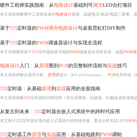
硬件工程师实践指南
：
从
电路设计
基础到可
调光
LED台灯项目
本文系统讲解硬件工程师必备的
电路设计
基础，涵盖电压/电流/电阻三要素、基尔霍夫
基于
555
定时器的
PWM调光电路设计
与桌面霓虹灯DIY制作
基于
555
定时器的
PWM
调速器设计与实现全流程
本文详细阐述基于
555
定时器的直流电机
PWM
调速器全流程实现，涵盖
PWM
电路设计
入门
：
从
原理
图到
PCB
的完整制作流程与
实战
技巧
本文系统讲解从需求分析、
原理
图设计（KiCad Eeschema）、
PCB
布局布线（KiCad Pcbne
555
定时器
：
从基础
原理
到
实战
应用的全面指南
本文系统讲解
555
定时器的内部结构（含分压网络、比较器、RS触发器和放电晶体管）、三种基本工
从复古到未来
：555
定时器在嵌入式系统中的跨时代应用
本文探讨
555
定时器在现代嵌入式系统中的持续价值，重点分析其在LED
PWM
555
定时器工作
原理
与
实战
应用
：
从基础电路到
PWM
调制