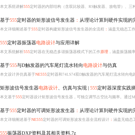
本文系统讲解
555
定时器的内部结构（含双比较器、RS触发器、放电管）、三种工作模式（单稳态、无
基于
555
定时器的矩形波信号发生器
：
从理论计算到硬件实现的
本文详细阐述基于
555
定时器构建矩形波信号发生器的全流程
：
涵盖无稳态工
555
定时器振荡器
电路设计
与应用详解
本文系统解析
555
定时器在无稳态多谐振荡器模式下的工作
原理
，涵盖振荡频率与占空比的精确计算方法、电阻电
基于
555
与D触发器的汽车尾灯流水转向
电路设计
与仿真
本文设计并仿真基于
NE555
定时器和74LS74双D触发器的汽车尾灯流水转向电
矩形波信号发生器
电路设计
、仿真与实现 |
555
定时器深度实践
本文基于
555
定时器设计矩形波信号发生器，可独立调节占空比与频率。通过Multisim完成电路建模与瞬态分析，实测输出0.5Hz - 10kHz矩形波，占空比5% - 95%连续可调。项目
基于
555
定时器的可调矩形波发生器
：
从理论计算到硬件实现的
本文详细阐述基于
NE555
定时器的可调矩形波发生器全流程设计
：
涵盖无稳态
555
振荡器DXP资料及其相关资料.7z