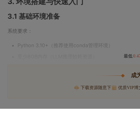
3. 环境搭建与快速入门
3.1 基础环境准备
系统要求：
Python 3.10+（推荐使用conda管理环境）
至少8GB内存（LLM推理较耗资源）
最低
0.
成
下载资源随意下
优质VIP