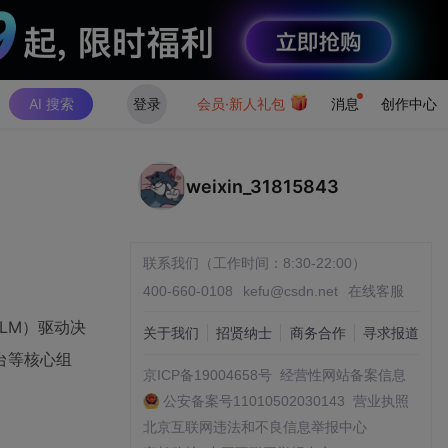
AI 搜索
登录
会员·新人礼包
消息
创作中心
weixin_31815843
联系我们（工作时间：8:30-22:00）
400-660-0108
kefu@csdn.net
在线客服
LLM）驱动决
关于我们
招贤纳士
商务合作
寻求报道
台等核心组
京ICP备19004658号
经营性网站备案信息
公安备案号11010502030143
营业执照
北京互联网违法和不良信息举报中心