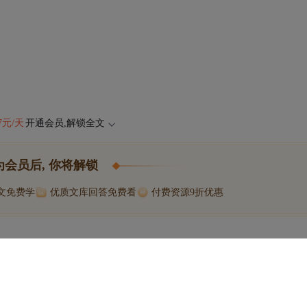
47元/天
开通会员,解锁全文
为会员后, 你将解锁
博文免费学
优质文库回答免费看
付费资源9折优惠