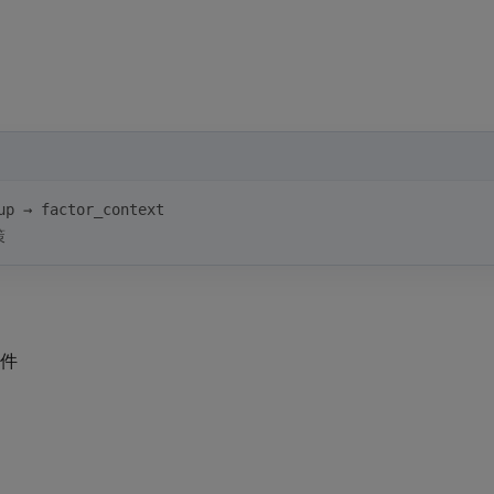
p → factor_context 
策
件