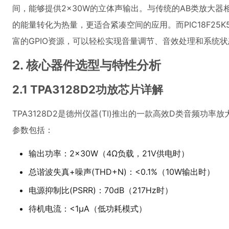
间，能够提供2×30W的立体声输出。与传统的AB类放大器
的能量转化为热量，更适合紧凑空间的应用。而PIC18F25
富的GPIO资源，可以轻松实现音量调节、音效处理和系统
2. 核心器件选型与特性分析
2.1 TPA3128D2功放芯片详解
TPA3128D2是德州仪器(TI)推出的一款高效D类音频功
参数包括：
输出功率：2×30W（4Ω负载，21V供电时）
总谐波失真+噪声(THD+N)：<0.1%（10W输出时）
电源抑制比(PSRR)：70dB（217Hz时）
待机电流：<1μA（低功耗模式）