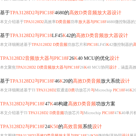
基于
TPA3128D2与PIC18F
4680的
高效D类音频放大器设计
本文介绍基于
TPA3128D2
高效率
D类音频
功率
放大器与PIC18F
4680微控制器
基于
TPA3128D2与PIC18
LF45
K
42的
高效D类音频放大器设计
本文详细阐述基于
TPA3128D2 D类音频
功放芯片和
PIC18
LF45
K
42微控制器的
TPA3128D2音频放大器与PIC18F
26
K
40 MCU的优化
设计
本文聚焦
TPA3128D2 D类音频放大器与PIC18F
26
K
40 MCU协同
设计
，涵盖高效
基于
TPA3128D2与PIC18F
46
K
20的
高效D类音频
放大系统
设计
本文详细阐述基于TI
TPA3128D2
双通道
D类
功放芯片
与
Microchip
PIC18F
46
K
2
TPA3128D2与PIC18F
47
K
40构建
高效D类音频
功放方案
本文介绍基于TI
TPA3128D2 D类音频
功放芯片
与
Microchip
PIC18F
47
K
40单片
TPA3128D2与PIC18F
24
K50
的
高效音频
系统
设计
本文围绕
TPA3128D2高效D类音频放大器与PIC18F
24
K50
微控制器协同
设计
展开，涵盖硬件（电源、