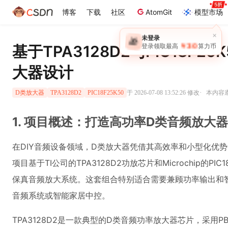
博客
下载
社区
AtomGit
模型市场
基于TPA3128D2与PIC18F2
大器设计
·
于 2026-07-08 13:52:26 修改
本内容遵
D类放大器
TPA3128D2
PIC18F25K50
1. 项目概述：打造高功率D类音频放大
在DIY音频设备领域，D类放大器凭借其高效率和小型化优
项目基于TI公司的TPA3128D2功放芯片和Microchip的P
保真音频放大系统。这套组合特别适合需要兼顾功率输出和
音频系统或智能家居中控。
TPA3128D2是一款典型的D类音频功率放大器芯片，采用PB-