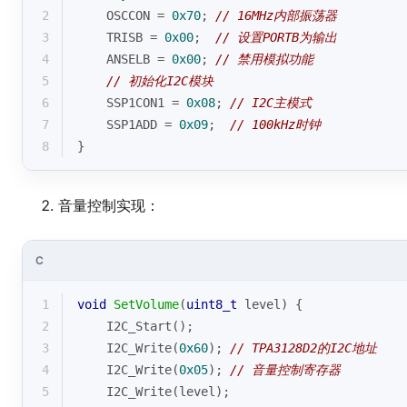
2
    OSCCON = 
0x70
; 
// 16MHz内部振荡器
3
    TRISB = 
0x00
;  
// 设置PORTB为输出
4
    ANSELB = 
0x00
; 
// 禁用模拟功能
5
// 初始化I2C模块
6
    SSP1CON1 = 
0x08
; 
// I2C主模式
7
    SSP1ADD = 
0x09
;  
// 100kHz时钟
8
}
音量控制实现：
C
1
void
SetVolume
(
uint8_t
 level)
{
2
    I2C_Start();
3
    I2C_Write(
0x60
); 
// TPA3128D2的I2C地址
4
    I2C_Write(
0x05
); 
// 音量控制寄存器
5
    I2C_Write(level);