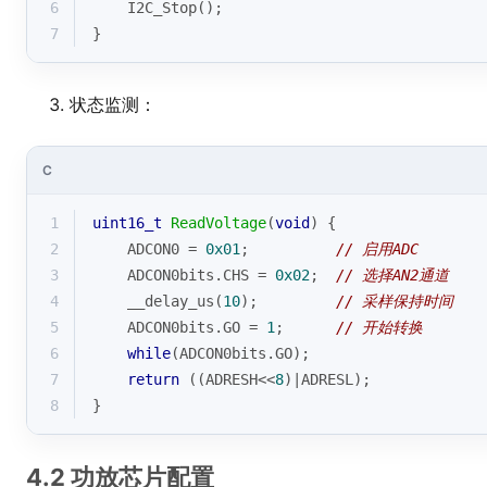
6
    I2C_Stop();
7
}
状态监测：
C
1
uint16_t
ReadVoltage
(
void
)
{
2
    ADCON0 = 
0x01
;          
// 启用ADC
3
    ADCON0bits.CHS = 
0x02
;  
// 选择AN2通道
4
    __delay_us(
10
);         
// 采样保持时间
5
    ADCON0bits.GO = 
1
;      
// 开始转换
6
while
(ADCON0bits.GO);
7
return
 ((ADRESH<<
8
)|ADRESL);
8
}
4.2 功放芯片配置