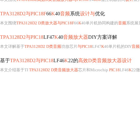
TPA3128D2与PIC18F
66
K
40
音频
系统
设计与
优化
本文围绕
TPA3128D2 D类放大器与PIC18F
66
K
40单片机协同构建的
音频
系统展
TPA3128D2与PIC18
LF47
K
40
音频放大器
DIY方案详解
本文详解基于
TPA3128D2 D类音频
功放芯片
与PIC18
LF47
K
40单片机的DIY
音频
基于
TPA3128D2与PIC18
LF46
K
22的
高效D类音频放大器设计
本文介绍基于TI
TPA3128D2 D类音频放大器
芯片和Microchip
PIC18
LF46
K
22