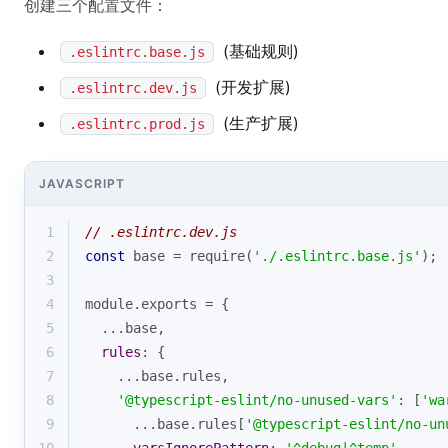
创建三个配置文件：
(基础规则)
.eslintrc.base.js
(开发扩展)
.eslintrc.dev.js
(生产扩展)
.eslintrc.prod.js
JAVASCRIPT
1
// .eslintrc.dev.js
2
const
 base = 
require
(
'./.eslintrc.base.js'
);
3
4
module
.exports = {
5
  ...base,
6
rules
: {
7
    ...base.rules,
8
'@typescript-eslint/no-unused-vars'
: [
'wa
9
      ...base.rules[
'@typescript-eslint/no-un