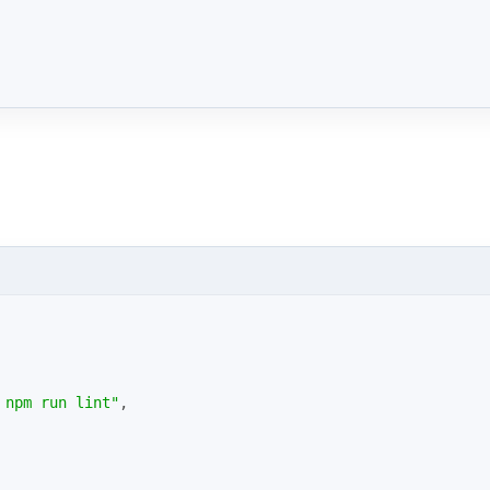
 npm run lint"
,