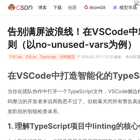
博客
下载
社区
AtomGit
模型市场
告别满屏波浪线！在VSCode中精细
则（以no-unused-vars为例）
·
于 2026-05-29 11:33:29 修改
本内容遵循
VSCode
ESLint
TypeScript
代码规范
在VSCode中打造智能化的TypeS
当你在团队协作中打开一个TypeScript文件，VSCod
码整洁的开发者来说再熟悉不过了。但粗暴关闭所有警告真
发阶段的智能检查体系。
1. 理解TypeScript项目中linting的核