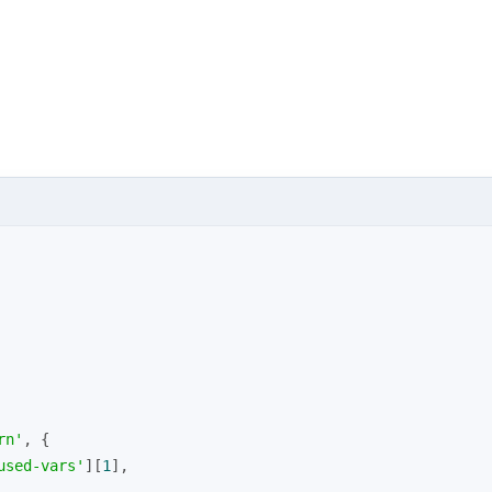
rn'
, { 
used-vars'
][
1
],