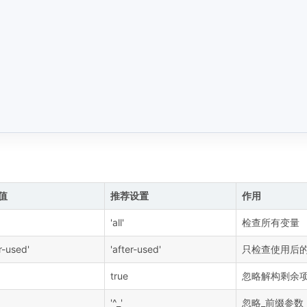
值
推荐设置
作用
'all'
检查所有变量
r-used'
'after-used'
只检查使用后
true
忽略解构剩余
'^_'
忽略_前缀参数