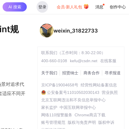
AI 搜索
登录
会员·新人礼包
消息
创作中心
nt规
weixin_31822733
联系我们（工作时间：8:30-22:00）
400-660-0108
kefu@csdn.net
在线客服
关于我们
招贤纳士
商务合作
寻求报道
场景对追求代
京ICP备19004658号
经营性网站备案信息
公安备案号11010502030143
营业执照
套适应不同开
北京互联网违法和不良信息举报中心
家长监护
中国互联网举报中心
网络110报警服务
Chrome商店下载
账号管理规范
版权与免责声明
版权申诉