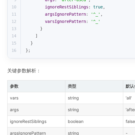
10
ignoreRestSiblings
: 
true
,
11
argsIgnorePattern
: 
'^_'
,
12
varsIgnorePattern
: 
'^_'
13
      }
14
    ]
15
  }
16
};
关键参数解析：
参数
类型
默认
vars
string
'all'
args
string
'afte
ignoreRestSiblings
boolean
false
argsIgnorePattern
string
-