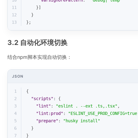
10
varsIgnorePattern
: 
'^debug|^temp'
11
    }]
12
  }
13
};
3.2 自动化环境切换
结合npm脚本实现自动切换：
JSON
1
{
2
"scripts"
: {
3
"lint"
: 
"eslint . --ext .ts,.tsx"
,
4
"lint:prod"
: 
"ESLINT_USE_PROD_CONFIG=true
5
"prepare"
: 
"husky install"
6
  }
7
}