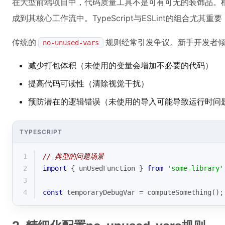
在大型前端项目中，代码质量工具不是可有可无的装饰品。根据202
成到其核心工作流中。TypeScript与ESLint的组合尤
传统的
规则经常引发争议。新手开发者倾向
no-unused-vars
减少打包体积（未使用的变量会增加不必要的代码）
提高代码可读性（清除视觉干扰）
预防潜在的逻辑错误（未使用的导入可能导致运行时问
TYPESCRIPT
1
// 典型的问题场景
2
import
 { unUsedFunction } 
from
'some-library'
3
4
const
 temporaryDebugVar = computeSomething();