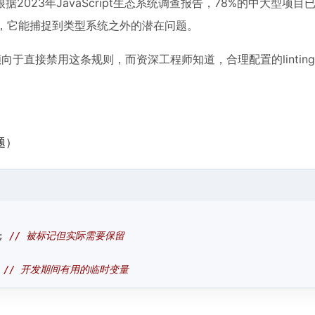
3年JavaScript生态系统调查报告，78%的中大型项目已将E
其重要，它能捕捉到类型系统之外的潜在问题。
于直接禁用这条规则，而资深工程师知道，合理配置的lintin
题）
; 
// 被标记但实际需要保留
 
// 开发期间有用的临时变量