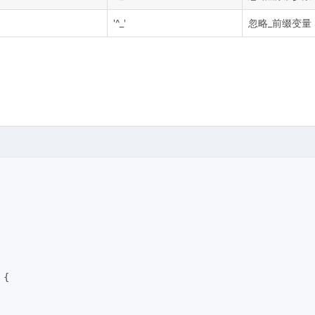
'^_'
忽略_前缀变量
 {