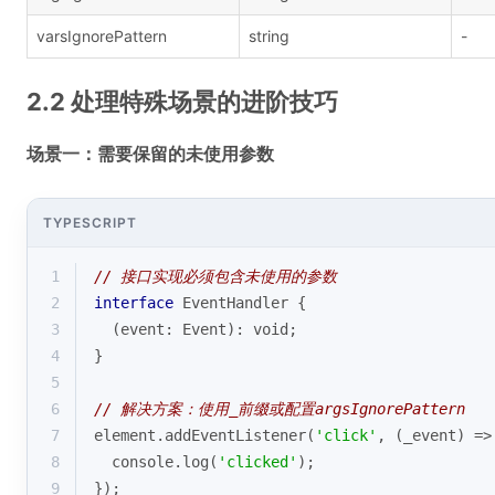
varsIgnorePattern
string
-
2.2 处理特殊场景的进阶技巧
场景一：需要保留的未使用参数
TYPESCRIPT
1
// 接口实现必须包含未使用的参数
2
interface
 EventHandler {
3
  (event: Event): 
void
;
4
}
5
6
// 解决方案：使用_前缀或配置argsIgnorePattern
7
element.addEventListener(
'click'
, 
(
_event
) =>
8
console
.log(
'clicked'
);
9
});