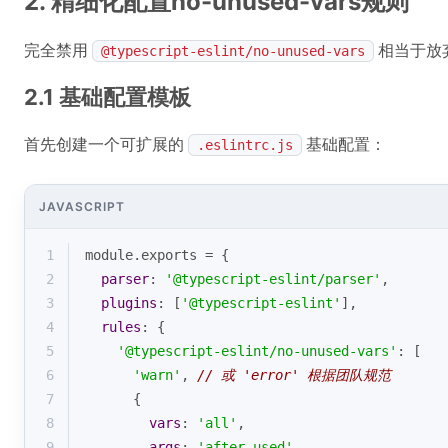
2. 精细化配置no-unused-vars规则
完全禁用
相当于放
@typescript-eslint/no-unused-vars
2.1 基础配置模板
首先创建一个可扩展的
基础配置：
.eslintrc.js
JAVASCRIPT
1
module
.exports = {
2
parser
: 
'@typescript-eslint/parser'
,
3
plugins
: [
'@typescript-eslint'
],
4
rules
: {
5
'@typescript-eslint/no-unused-vars'
: [
6
'warn'
, 
// 或 'error' 根据团队规范
7
      { 
8
vars
: 
'all'
,
9
args
: 
'after-used'
,