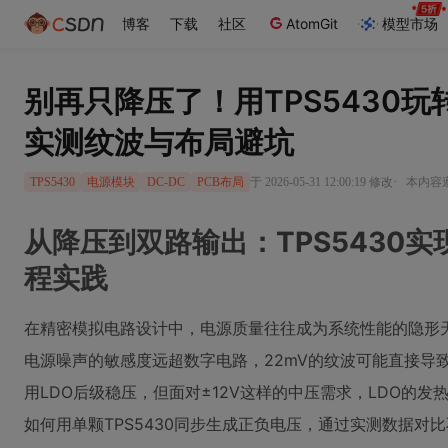
博客
下载
社区
AtomGit
模型市场
别再只降压了！用TPS5430玩
实测纹波与布局避坑
·
于 2026-05-31 12:00:19 修改
本内容遵
TPS5430
电源模块
DC-DC
PCB布局
从降压到双路输出：TPS5430实
程实践
在精密模拟电路设计中，电源质量往往成为系统性能的隐形天
电源噪声的敏感度远超数字电路，22mV的纹波可能直接导致1
用LDO后级稳压，但面对±12V这样的中压需求，LDO的
如何用单颗TPS5430同步生成正负电压，通过实测数据对