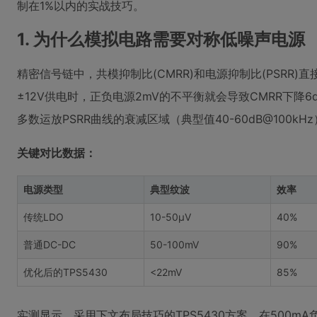
制在1%以内的实战技巧。
1. 为什么模拟电路需要对称低噪声电源
精密信号链中，共模抑制比(CMRR)和电源抑制比(PSRR
±12V供电时，正负电源2mV的不平衡就会导致CMRR下降
多数运放PSRR曲线的衰减区域（典型值40-60dB@100kH
关键对比数据：
电源类型
典型纹波
效率
传统LDO
10-50μV
40%
普通DC-DC
50-100mV
90%
优化后的TPS5430
<22mV
85%
实测显示，采用下文布局技巧的TPS5430方案，在500mA