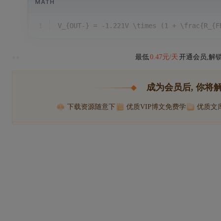
MATH
1
V_{OUT-} = -1.221V \times (1 + \frac{R_{F
最低
0.47元/天
开通会员,解
**
成为会员后, 你将
下载资源随意下
优质VIP博文免费学
优质文