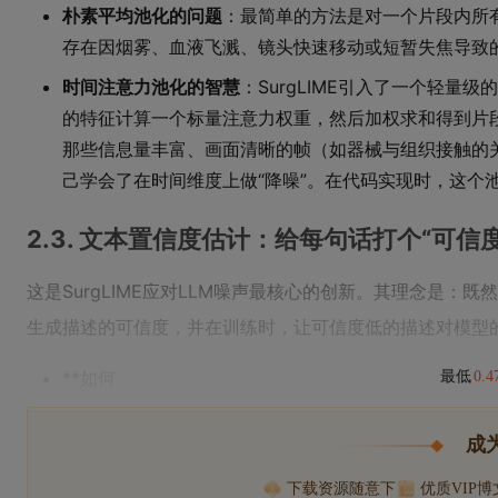
朴素平均池化的问题
：最简单的方法是对一个片段内所
存在因烟雾、血液飞溅、镜头快速移动或短暂失焦导致
时间注意力池化的智慧
：SurgLIME引入了一个轻
的特征计算一个标量注意力权重，然后加权求和得到片
那些信息量丰富、画面清晰的帧（如器械与组织接触的
己学会了在时间维度上做“降噪”。在代码实现时，这个
2.3. 文本置信度估计：给每句话打个“可信
这是SurgLIME应对LLM噪声最核心的创新。其理念是
生成描述的可信度，并在训练时，让可信度低的描述对模型
**如何
最低
0.
成
下载资源随意下
优质VIP