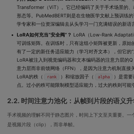
Transformer（ViT）。它已经编码了关于手术
形态等。PubMedBERT则是在生物医学文献上预训
学专家和一位资深编辑去从头学习一门充满错误的新语
LoRA如何充当“安全阀”？
LoRA（Low-Rank A
可训练矩阵。在训练时，只有这组小矩阵被更新，原始的
有了一定的新任务适应能力（学习对齐文本），但它的“主
LoRA被注入到视觉编码器和文本编码器的注意力层的Q（Q
意力层而非前馈网络（FFN），是因为注意力机制直接
LoRA的秩（
）和缩放因子（
）是需要
rank
alpha
点。过小的秩可能限制模型适应能力，过大的秩则可能
2.2. 时间注意力池化：从帧到片段的语义升
手术视频的理解不同于静态图片，时间上下文至关重要。一个“
是视频片段（clip），而非单帧。