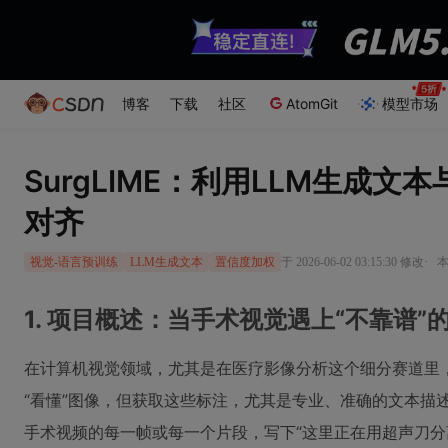
博客
下载
社区
AtomGit
模型市场
SurgLIME：利用LLM生成
对齐
·
于 2026-06-02 03:15:30 修改
本
视觉-语言预训练
LLM生成文本
置信度加权
1. 项目概述：当手术视觉遇上“不靠谱”
在计算机视觉领域，尤其是在医疗影像分析这个细分赛道里
“看懂”图像，但获取这些标注，尤其是专业、准确的文本描
手术视频的每一帧或每一个片段，写下“这里正在用超声刀分