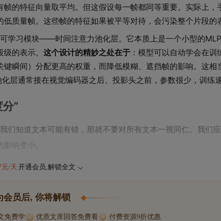
有帧的特征向量取平均。但这假设每一帧都同等重要。实际上，
的低质量帧。这些帧的特征如果被平等对待，会污染整个片段的
量级的可学习模块——时间注意力池化层。它本质上是一个小型的ML
段级的表示。
这个设计的精妙之处在于
：模型可以自动学会在训
关键瞬间）分配更高的权重，而降低模糊、遮挡帧的影响。这相
池化层通常接在视觉编码器之后、投影头之前，参数很少，训练
度分”
：既然我们知道文本可能有错，那就不要对所有文本一视同仁。我们
的影响变小。
47元/天
开通会员,解锁全文
为会员后, 你将解锁
博文免费学
优质文库回答免费看
付费资源9折优惠