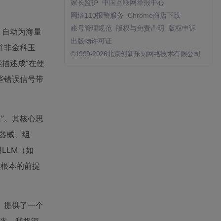
家长监护
中国互联网举报中心
网络110报警服务
Chrome商店下载
账号管理规范
版权与免责声明
版权申诉
，自动为海量
出版物许可证
并非金科玉
©1999-2026北京创新乐知网络技术有限公司
描述成“在使
些错误信号带
案”。其核心思
术器械、组
LLM（如
型根本的前提
）提供了一个