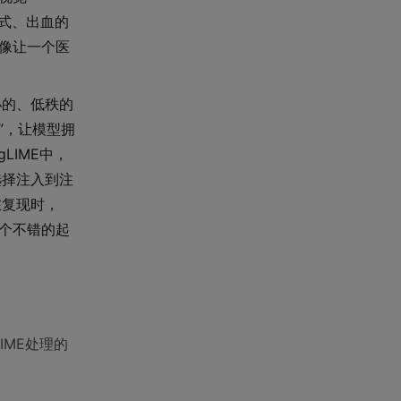
模式、出血的
就像让一个医
很小的、低秩的
”，让模型拥
LIME中，
选择注入到注
在复现时，
个不错的起
IME处理的