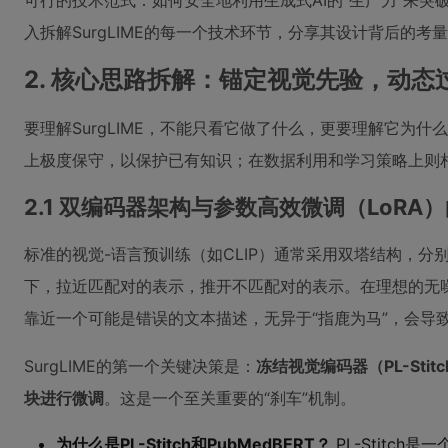
可行的技术范式：如何安全地利用生成式AI的“生产力”来突
入拆解SurgLIME的每一个技术环节，分享其设计背后的
2. 核心思路拆解：锚定视觉先验，动态
要理解SurgLIME，不能只看它做了什么，更要理解它为
上极度保守，以保护已有知识；在数据利用和学习策略上则
2.1 双编码器架构与参数高效微调（LoRA
标准的视觉-语言预训练（如CLIP）通常采用双塔结构，分
下，拉近匹配对的表示，推开不匹配对的表示。在理想的无
靠近一个可能是错误的文本描述，无异于“指鹿为马”，会导
SurgLIME的第一个关键决策是：
冻结视觉编码器（PL-Sti
块进行微调
。这是一个至关重要的“刹车”机制。
为什么是PL-Stitch和PubMedBERT？
PL-Stitc