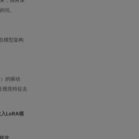
下来，我将深
到的坑。
：在模型架构
E）的驱动
让视觉特征去
入LoRA模
的视觉