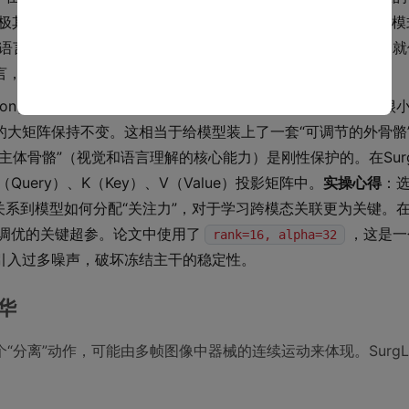
场景的、极其宝贵的视觉先验知识，比如不同组织的纹理、器械的运动
练的语言模型，对医学术语和上下文有深刻理解。直接微调它们，
言，原有知识体系很容易被污染。
daptation）的本质，是在预训练模型庞大的权重矩阵旁，添加一组
大矩阵保持不变。这相当于给模型装上了一套“可调节的外骨骼
体骨骼”（视觉和语言理解的核心能力）是刚性保护的。在Surg
uery）、K（Key）、V（Value）投影矩阵中。
实操心得
：
关系到模型如何分配“关注力”，对于学习跨模态关联更为关键。
调优的关键超参。论文中使用了
，这是一
rank=16, alpha=32
引入过多噪声，破坏冻结主干的稳定性。
华
分离”动作，可能由多帧图像中器械的连续运动来体现。SurgL