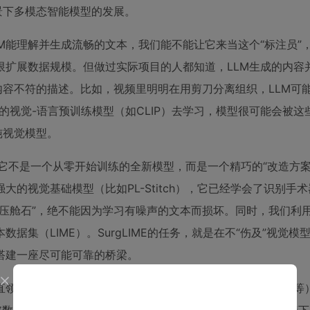
景下多模态智能模型的发展。
LM能理解并生成流畅的文本，我们能不能让它来当这个“标注员”
限扩展数据规模。但做过实际项目的人都知道，LLM生成的内容
内容不符的描述。比如，视频里明明在用剪刀分离组织，LLM可能
的视觉-语言预训练模型（如CLIP）去学习，模型很可能会被这
纯视觉模型。
题。它不是一个从零开始训练的全新模型，而是一个精巧的“改造方
的视觉基础模型（比如PL-Stitch），它已经学会了识别手
压舱石”，绝不能因为学习有噪声的文本而损坏。同时，我们利用
数据集（LIME）。SurgLIME的任务，就是在不“伤及”视觉模
搭建一座尽可能可靠的桥梁。
直领域（不仅是医疗，还包括工业质检、农业监测、天文观测等