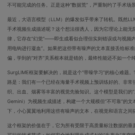
不可能完成的任务。正是这种“数据荒”，严重制约了手术场
最近，大语言模型（LLM）的爆发似乎带来了转机。既然L
手术视频生成描述呢？这个想法很诱人，因为它理论上能无
律，它存在“幻觉”——即生成看似合理但实则错误或与视频
用电钩进行凝血”。如果把这些带有噪声的文本直接丢给标准
偏，学到的“对齐”关系根本就是错的，最终性能还不如一个
SurgLIME框架要解决的，就是这个“带噪学习”的核心难
路是：我们有一个已经在海量手术视频上预训练好的、非常强大
织、出血、烟雾等丰富的视觉先验知识。这个模型是我们的“
Gemini）为视频生成描述，构建一个大规模但“不可靠”的文本
下，小心翼翼地利用这些有噪声的文本，在视觉和语言之间
这个框架的价值在于，它为所有受限于高质量标注数据的垂