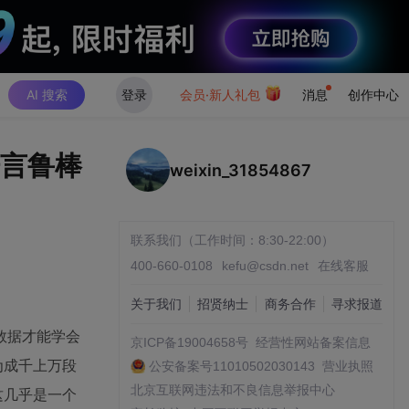
AI 搜索
登录
会员·新人礼包
消息
创作中心
语言鲁棒
weixin_31854867
联系我们（工作时间：8:30-22:00）
400-660-0108
kefu@csdn.net
在线客服
关于我们
招贤纳士
商务合作
寻求报道
数据才能学会
京ICP备19004658号
经营性网站备案信息
为成千上万段
公安备案号11010502030143
营业执照
北京互联网违法和不良信息举报中心
这几乎是一个