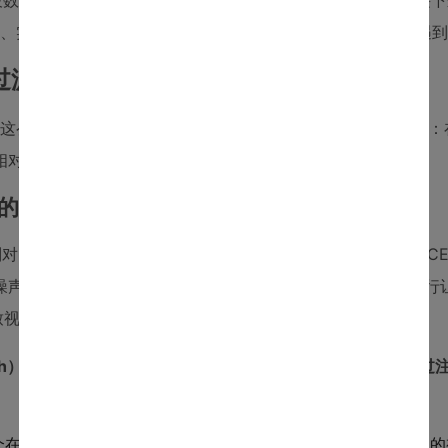
破数据瓶颈，同时通过算法设计来抵御其带来的“噪声污染”。接
考量、实操中的关键细节，以及我们复现和思考这类模型时可能遇
过滤文本噪声
什么这么做。其整体设计哲学可以概括为“保守主义下的激进探索”
相对激进，尝试驾驭噪声。
）的必然性
别对图像和文本进行编码，然后在一个对比损失函数（如InfoNC
噪声数据下，这套流程工作良好。但当文本侧充满噪声时，强行
致视觉特征空间的扭曲和退化。
tch）和文本编码器（PubMedBERT）的绝大部分参数，仅通过注
h是一个在超大规模手术视频数据集LEMON上通过自监督学习预训练