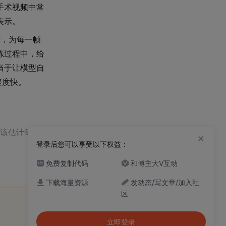
手术视频中常
表示。
P，为每一帧
练过程中，给
当于让模型自
速度快。
应该估计每个
×
登录后您可以享受以下权益：
免费复制代码
和博主大V互动
下载海量资源
发动态/写文章/加入社
区
立即登录