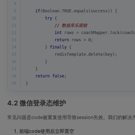
8
9
if
(Boolean.TRUE.equals(success)) {
10
try
 {
11
// 数据库乐观锁
12
int
 rows = coachMapper.lock(coach
13
return
 rows > 
0
;
14
        } 
finally
 {
15
            redisTemplate.delete(key);
16
        }
17
    }
18
return
false
;
19
}
4.2 微信登录态维护
常见问题是code被重复使用导致session失效。我们的解决
前端code使用后立即置空