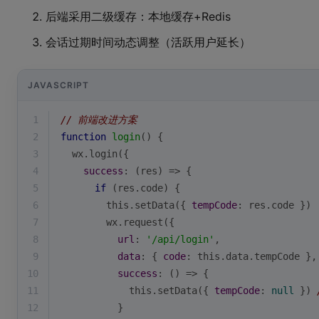
后端采用二级缓存：本地缓存+Redis
会话过期时间动态调整（活跃用户延长）
JAVASCRIPT
1
// 前端改进方案
2
function
login
(
) 
{
3
  wx.login({
4
success
: 
(
res
) =>
 {
5
if
 (res.code) {
6
this
.setData({ 
tempCode
: res.code })
7
        wx.request({
8
url
: 
'/api/login'
,
9
data
: { 
code
: 
this
.data.tempCode },
10
success
: 
() =>
 {
11
this
.setData({ 
tempCode
: 
null
 }) 
12
          }