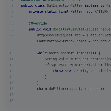
2
public
class
SqlInjectionFilter
implements
Fi
3
private
static
final
 Pattern SQL_PATTERN 
4
5
@Override
6
public
void
doFilter
(ServletRequest reque
7
        HttpServletRequest req = (HttpServlet
8
        Enumeration<String> names = req.getPa
9
10
while
(names.hasMoreElements()) {
11
            String value = req.getParameter(n
12
if
(SQL_PATTERN.matcher(value).fin
13
throw
new
 SecurityException(
14
            }
15
        }
16
        chain.doFilter(request, response);
17
    }
18
}