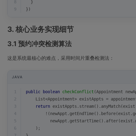
8
  }
9
})
3. 核心业务实现细节
3.1 预约冲突检测算法
这是系统最核心的难点，采用时间片重叠检测法：
JAVA
1
public
boolean
checkConflict
(Appointment newA
2
    List<Appointment> existAppts = appointmen
3
return
 existAppts.stream().anyMatch(exist
4
        !(newAppt.getEndTime().before(exist.g
5
          newAppt.getStartTime().after(exist.
6
    );
7
}