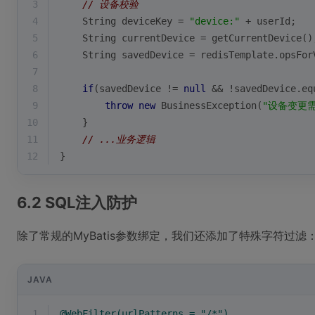
3
// 设备校验
4
    String deviceKey = 
"device:"
 + userId;
5
    String currentDevice = getCurrentDevice()
6
    String savedDevice = redisTemplate.opsFor
7
8
if
(savedDevice != 
null
 && !savedDevice.eq
9
throw
new
 BusinessException(
"设备变更
10
    }
11
// ...业务逻辑
12
}
6.2 SQL注入防护
除了常规的MyBatis参数绑定，我们还添加了特殊字符过滤
JAVA
1
@WebFilter(urlPatterns = "/*")