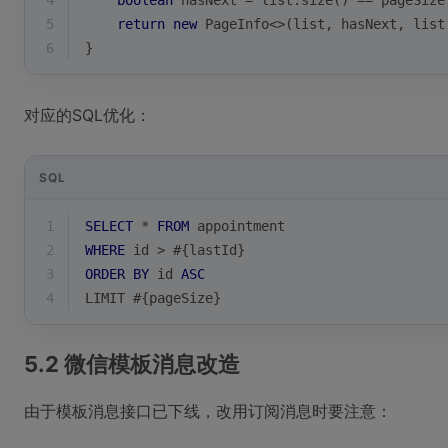
4
boolean
 hasNext = list.size() == pageSize
5
return
new
 PageInfo<>(list, hasNext, list
6
}
对应的SQL优化：
SQL
1
SELECT
*
FROM
 appointment 
2
WHERE
 id 
>
 #{lastId} 
3
ORDER
BY
 id 
ASC
4
LIMIT #{pageSize}
5.2 微信模板消息改造
由于模板消息接口已下线，改用订阅消息时要注意：