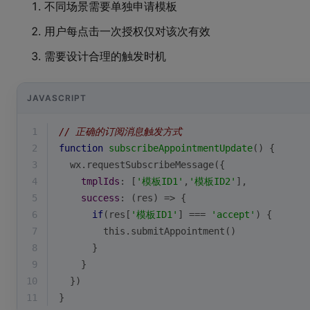
不同场景需要单独申请模板
用户每点击一次授权仅对该次有效
需要设计合理的触发时机
JAVASCRIPT
1
// 正确的订阅消息触发方式
2
function
subscribeAppointmentUpdate
(
) 
{
3
  wx.requestSubscribeMessage({
4
tmplIds
: [
'模板ID1'
,
'模板ID2'
],
5
success
: 
(
res
) =>
 {
6
if
(res[
'模板ID1'
] === 
'accept'
) {
7
this
.submitAppointment()
8
      }
9
    }
10
  })
11
}