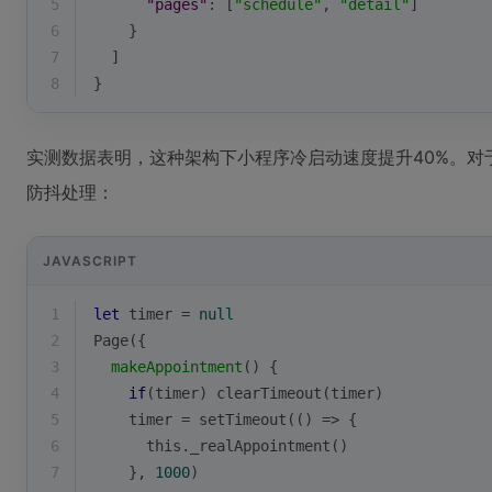
5
"pages"
: [
"schedule"
, 
"detail"
]
6
    }
7
  ]
8
}
实测数据表明，这种架构下小程序冷启动速度提升40%。对于
防抖处理：
JAVASCRIPT
1
let
 timer = 
null
2
Page({
3
makeAppointment
(
)
 {
4
if
(timer) 
clearTimeout
(timer)
5
    timer = 
setTimeout
(
() =>
 {
6
this
._realAppointment()
7
    }, 
1000
)