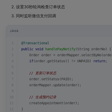
设置30秒轮询检查订单状态
同时监听微信支付回调
JAVA
1
@Transactional
2
public
void
handlePayNotify
(String orderNo)
{
3
    Order order = orderMapper.selectByNo(orde
4
if
(order.getStatus() != UNPAID) 
return
;
5
6
// 更新订单状态
7
    order.setStatus(PAID);
8
    orderMapper.update(order);
9
10
// 生成预约记录
11
    createAppointment(order);
12
}