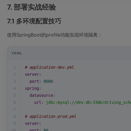
7. 部署实战经验
7.1 多环境配置技巧
使用SpringBoot的profile功能实现环境隔离：
YAML
1
# application-dev.yml
2
server:
3
port:
8080
4
spring:
5
datasource:
6
url:
jdbc:mysql://dev-db:3306/driving_sch
7
8
# application-prod.yml
9
server:
10
port:
80