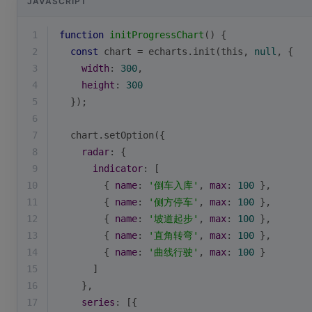
JAVASCRIPT
1
function
initProgressChart
(
) 
{
2
const
 chart = echarts.init(
this
, 
null
, {
3
width
: 
300
,
4
height
: 
300
5
  });
6
7
  chart.setOption({
8
radar
: {
9
indicator
: [
10
        { 
name
: 
'倒车入库'
, 
max
: 
100
 },
11
        { 
name
: 
'侧方停车'
, 
max
: 
100
 },
12
        { 
name
: 
'坡道起步'
, 
max
: 
100
 },
13
        { 
name
: 
'直角转弯'
, 
max
: 
100
 },
14
        { 
name
: 
'曲线行驶'
, 
max
: 
100
 }
15
      ]
16
    },
17
series
: [{