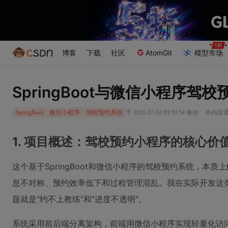
博客
下载
社区
AtomGit
模型市场
SpringBoot与微信小程序驾
·
于 2026-07-03 09:39:54 修改
本内容遵循
SpringBoot
微信小程序
驾校预约系统
1. 项目概述：驾校预约小程序的核心价
这个基于SpringBoot和微信小程序的驾校预约系统，本
息不对称、预约效率低下和过程管理混乱。我在实际开发这类
题就是"约不上教练"和"进度不透明"。
系统采用前后端分离架构，前端用微信小程序实现轻量化访问