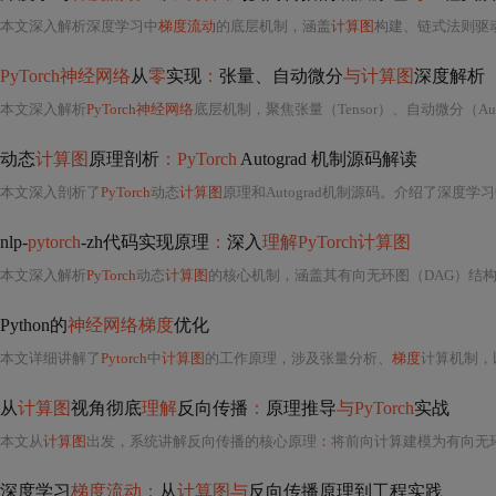
本文深入解析深度学习中
梯度流动
的底层机制，涵盖
计算图
构建、链式法则驱
PyTorch神经网络
从
零
实现
：
张量、自动微分
与计算图
深度解析
本文深入解析
PyTorch神经网络
底层机制，聚焦张量（Tensor）、自动微分（Aut
动态
计算图
原理剖析
：PyTorch
Autograd 机制源码解读
本文深入剖析了
PyTorch
动态
计算图
原理和Autograd机制源码。介绍了深度学
nlp-
pytorch
-zh代码实现原理
：
深入
理解PyTorch计算图
本文深入解析
PyTorch
动态
计算图
的核心机制，涵盖其有向无环图（DAG）结构、自动微分实现、前向/反向传播
Python的
神经网络梯度
优化
本文详细讲解了
Pytorch
中
计算图
的工作原理，涉及张量分析、
梯度
计算机制，
从
计算图
视角彻底
理解
反向传播
：
原理推导
与PyTorch
实战
本文从
计算图
出发，系统讲解反向传播的核心原理
：
将前向计算建模为有向无环
深度学习
梯度流动：
从
计算图与
反向传播原理到工程实践