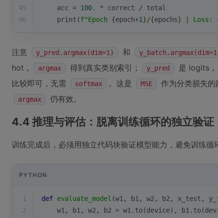
45
    acc = 
100.
 * correct / total
46
print
(
f"Epoch 
{epoch+
1
}
/
{epochs}
 | Loss: 
注意
和
y_pred.argmax(dim=1)
y_batch.argmax(dim=1
hot，
得到真实类别索引；
是 logits，
argmax
y_pred
比较即可，无需
。这是
作为分类损失的
softmax
MSE
仍有效。
argmax
4.4 推理与评估：脱离训练循环的独立验证
训练完成后，必须用独立代码块验证模型能力，避免训练循
PYTHON
1
def
evaluate_model
(
w1, b1, w2, b2, x_test, y_
2
    w1, b1, w2, b2 = w1.to(device), b1.to(dev