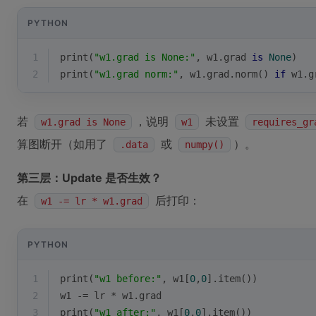
PYTHON
1
print
(
"w1.grad is None:"
, w1.grad 
is
None
)
2
print
(
"w1.grad norm:"
, w1.grad.norm() 
if
 w1.g
若
，说明
未设置
w1.grad is None
w1
requires_gr
算图断开（如用了
或
）。
.data
numpy()
第三层：Update 是否生效？
在
后打印：
w1 -= lr * w1.grad
PYTHON
1
print
(
"w1 before:"
, w1[
0
,
0
].item())
2
w1 -= lr * w1.grad
3
print
(
"w1 after:"
, w1[
0
,
0
].item())