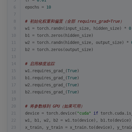
5
lr = 
0.01
6
epochs = 
10
7
8
# 初始化权重和偏置（全部 requires_grad=True）
9
w1 = torch.randn(input_size, hidden_size) * 
0
10
b1 = torch.zeros(hidden_size)
11
w2 = torch.randn(hidden_size, output_size) * 
12
b2 = torch.zeros(output_size)
13
14
# 启用梯度追踪
15
w1.requires_grad_(
True
)
16
b1.requires_grad_(
True
)
17
w2.requires_grad_(
True
)
18
b2.requires_grad_(
True
)
19
20
# 将参数移到 GPU（如果可用）
21
device = torch.device(
"cuda"
if
 torch.cuda.is
22
w1, b1, w2, b2 = w1.to(device), b1.to(device)
23
x_train, y_train = x_train.to(device), y_trai