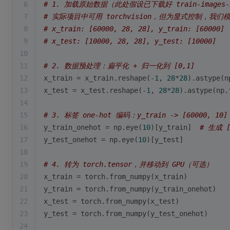
6
# 1. 加载原始数据（此处假设已下载好 train-images-id
7
# 实际项目中可用 torchvision，但为显式控制，我
8
# x_train: [60000, 28, 28], y_train: [60000]
9
# x_test: [10000, 28, 28], y_test: [10000]
10
11
# 2. 数据预处理：扁平化 + 归一化到 [0,1]
12
x_train = x_train.reshape(-
1
, 
28
*
28
).astype(n
13
x_test = x_test.reshape(-
1
, 
28
*
28
).astype(np.
14
15
# 3. 标签 one-hot 编码：y_train -> [60000, 10]
16
y_train_onehot = np.eye(
10
)[y_train]  
# 生成 [
17
y_test_onehot = np.eye(
10
)[y_test]
18
19
# 4. 转为 torch.tensor，并移动到 GPU（可选）
20
x_train = torch.from_numpy(x_train)
21
y_train = torch.from_numpy(y_train_onehot)
22
x_test = torch.from_numpy(x_test)
23
y_test = torch.from_numpy(y_test_onehot)
24