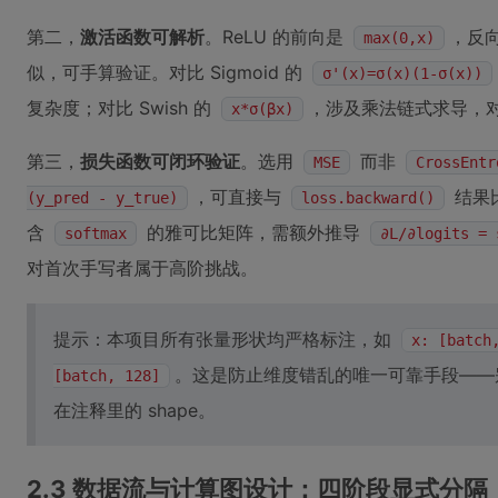
第二，
激活函数可解析
。ReLU 的前向是
，反
max(0,x)
似，可手算验证。对比 Sigmoid 的
σ'(x)=σ(x)(1-σ(x))
复杂度；对比 Swish 的
，涉及乘法链式求导，
x*σ(βx)
第三，
损失函数可闭环验证
。选用
而非
MSE
CrossEntr
，可直接与
结果
(y_pred - y_true)
loss.backward()
含
的雅可比矩阵，需额外推导
softmax
∂L/∂logits = 
对首次手写者属于高阶挑战。
提示：本项目所有张量形状均严格标注，如
x: [batch
。这是防止维度错乱的唯一可靠手段——别信
[batch, 128]
在注释里的 shape。
2.3 数据流与计算图设计：四阶段显式分隔