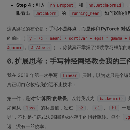
Step 4
：引入
和
，
nn.Dropout
nn.BatchNorm1d
眼看出
的
如何影响推
BatchNorm
running_mean
这条路径的核心是：
手写不是终点，而是你和 PyTorch 对
的前向（
y = (x - mean) / sqrt(var + eps) * gamma + 
,
），你就真正掌握了深度学习框架的
∂gamma
∂L/∂beta
6. 扩展思考：手写神经网络教会我的三
我在 2018 年第一次手写
层时，以为这只是个编
Linear
真正明白它教给我的远不止技术：
第一件，是
对“计算图”的敬畏
。以前我以为
backward()
如何从
的标量值，经过
、
、
一层
loss
h2
a1
h1
导”，不过是把链式法则翻译成内存里的指针跳转。每个
.g
递，没有一丝侥幸。