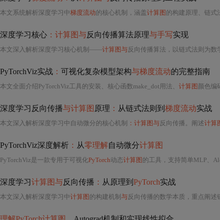
本文系统解析深度学习中
梯度流动
的核心机制，涵盖
计算图
的构建原理、链式
深度学习核心
：计算图与
反向传播算法原理
与手写
实现
本文深入解析深度学习核心机制——
计算图与
反向传播算法，以链式法则为数
PyTorchViz实战
：
可视化复杂模型架构
与梯度流动
的完整指南
本文全面介绍PyTorchViz工具的安装、核心函数make_dot用法、
计算图
颜色编
深度学习反向传播
与计算图
原理
：
从链式法则到
梯度流动
实战
本文深入解析深度学习中自动微分的核心机制
：计算图与
反向传播。阐述
计算
PyTorchViz深度解析
：
从
零理解
自动微分
计算图
PyTorchViz是一款专用于可视化
PyTorch
动态
计算图
的工具，支持简单MLP、Ale
深度学习
计算图与
反向传播
：
从原理到
PyTorch
实战
本文深入解析深度学习中
计算图
的构建机制
与
反向传播的数学本质，重点阐述
理解PyTorch计算图
、Autograd机制和实现线性拟合