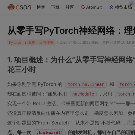
博客
下载
社区
AtomGit
模型市场
从零手写PyTorch神经网络：
·
于 2026-07-05 05:28:12 修改
本内容遵循CC 4.0 
PyTorch
计算图
反向传播
1. 项目概述：为什么“从零手写神经网络
花三小时
如果你刚学完 PyTorch 的
和
torch.nn.Linear
torch.
却在面试时被问：“如果不用
，只用
nn.Module
torch.t
实现一个带 ReLU 激活、带权重更新的两层网络？”——
还没真正摸清反向传播在内存里怎么走、梯度怎么累加、参
这个标题里的“From Scratch”，从来不是指“不抄代码”，而
点、每一次
的触发时机，都钉在自己的理
.backward()