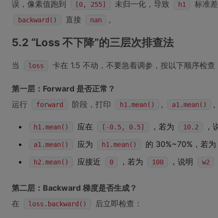
误，像素值跑到
未归一化，导致
标准差达
[0, 255]
h1
直接
。
backward()
nan
5.2 “Loss 不下降”的三层次排查法
当
卡在 1.5 不动，不要急着调参，按以下顺序检查
loss
第一层：Forward 是否正常？
运行
阶段，打印
,
,
forward
h1.mean()
a1.mean()
应在
，若为
，
h1.mean()
[-0.5, 0.5]
10.2
应为
的 30%~70%，若
a1.mean()
h1.mean()
应接近
，若为
，说明
h2.mean()
0
100
w2
第二层：Backward 梯度是否生成？
在
后立即检查：
loss.backward()