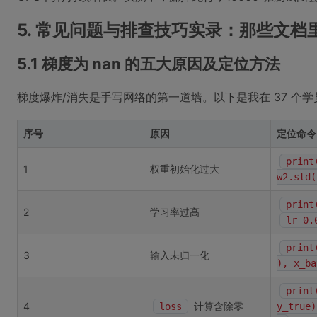
5. 常见问题与排查技巧实录：那些文
5.1 梯度为 nan 的五大原因及定位方法
梯度爆炸/消失是手写网络的第一道墙。以下是我在 37 个
序号
原因
定位命令
print
1
权重初始化过大
w2.std(
print
2
学习率过高
lr=0.
print
3
输入未归一化
), x_ba
print
4
计算含除零
loss
y_true)