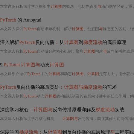
本文详细解析深度学习框架中
计算图
的概念，包括静态图
与
动态图的区别，重
PyTorch
的 Autograd
本文深入探讨
PyTorch
自动求导机制，解析
计算图
、动态图
与
静态图的区别，强调inp
深入解析
PyTorch
反向传播
：
从
计算图
到
梯度流动
的底层原理
本文深入解析
PyTorch
自动微分的核心机制，聚焦
计算图
构建
与
反向传播的底层
9,
PyTorch 计算图与
动态
计算图
本文详细介绍了
PyTorch
中的
计算图
和动态
计算图
。
计算图
是有向图，用于表示
PyTorch
反向传播的幕后英雄
：计算图与梯度流动
的艺术
本文深入剖析
PyTorch
动态
计算图
的构建机制及其在反向传播中的核心作用，阐
深度学习核心
：计算图与
反向传播原理详解及
梯度流动
实战
本文深入解析深度学习核心机制——
计算图与
反向传播，阐述其作为前向传播
深度学习
梯度流动：
从
计算图
到反向传播的底层原理
与
工程实践