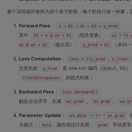
整个训练循环被拆为四个原子阶段，每个阶段只做一件事，
Forward Pass
：
x → h1 → a1 → h2 → y_pred
其中
（线性变换），
h1 = x @ w1 + b1
a1 = h1.
（输出层），
（未归一化
a1 @ w2 + b2
y_pred = h2
Loss Computation
：
loss = ((y_pred - y_true) 
注意此处
是 one-hot 编码（[batch, 
y_true
的隐式转换；
CrossEntropyLoss
Backward Pass
：
loss.backward()
触发自动求导，生成
,
,
w1.grad
b1.grad
w2.gr
Parameter Update
：
w1.data -= lr * w1.grad
关键点：
属性绕过计算图，
手动置零
data
grad