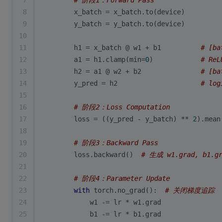
7
# 阶段1：Forward Pass
8
        x_batch = x_batch.to(device)
9
        y_batch = y_batch.to(device)
10
11
        h1 = x_batch @ w1 + b1          
# [ba
12
        a1 = h1.clamp(
min
=
0
)            
# ReL
13
        h2 = a1 @ w2 + b2               
# [ba
14
        y_pred = h2                     
# log
15
16
# 阶段2：Loss Computation
17
        loss = ((y_pred - y_batch) ** 
2
).mean
18
19
# 阶段3：Backward Pass
20
        loss.backward()  
# 生成 w1.grad, b1.gr
21
22
# 阶段4：Parameter Update
23
with
 torch.no_grad():  
# 关闭梯度追踪
24
            w1 -= lr * w1.grad
25
            b1 -= lr * b1.grad