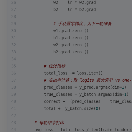
26
            w2 -= lr * w2.grad
27
            b2 -= lr * b2.grad
28
29
# 手动置零梯度，为下一轮准备
30
            w1.grad.zero_()
31
            b1.grad.zero_()
32
            w2.grad.zero_()
33
            b2.grad.zero_()
34
35
# 统计指标
36
        total_loss += loss.item()
37
# 准确率计算：取 logits 最大索引 vs one
38
        pred_classes = y_pred.argmax(dim=
1
)
39
        true_classes = y_batch.argmax(dim=
1
)
40
        correct += (pred_classes == true_clas
41
        total += y_batch.size(
0
)
42
43
# 每轮结束打印
44
    avg_loss = total_loss / 
len
(train_loader)