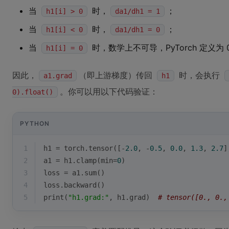
当
时，
；
h1[i] > 0
da1/dh1 = 1
当
时，
；
h1[i] < 0
da1/dh1 = 0
当
时，数学上不可导，PyTorch 定义为 
h1[i] = 0
因此，
（即上游梯度）传回
时，会执行
a1.grad
h1
。你可以用以下代码验证：
0).float()
PYTHON
1
h1 = torch.tensor([-
2.0
, -
0.5
, 
0.0
, 
1.3
, 
2.7
]
2
a1 = h1.clamp(
min
=
0
)
3
loss = a1.
sum
()
4
loss.backward()
5
print
(
"h1.grad:"
, h1.grad)  
# tensor([0., 0.,