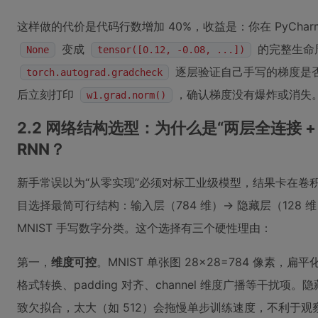
这样做的代价是代码行数增加 40%，收益是：你在 PyCha
变成
的完整生命
None
tensor([0.12, -0.08, ...])
逐层验证自己手写的梯度是
torch.autograd.gradcheck
后立刻打印
，确认梯度没有爆炸或消失
w1.grad.norm()
2.2 网络结构选型：为什么是“两层全连接 + R
RNN？
新手常误以为“从零实现”必须对标工业级模型，结果卡在卷积
目选择最简可行结构：输入层（784 维）→ 隐藏层（128 维
MNIST 手写数字分类。这个选择有三个硬性理由：
第一，
维度可控
。MNIST 单张图 28×28=784 像素
格式转换、padding 对齐、channel 维度广播等干扰项。
致欠拟合，太大（如 512）会拖慢单步训练速度，不利于观