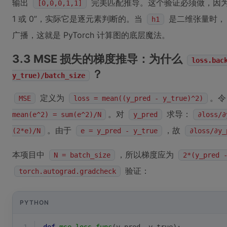
输出
完美匹配推导。这个验证必须做，因
[0,0,0,1,1]
1 或 0”，实际它是逐元素判断的。当
是二维张量时，
h1
广播，这就是 PyTorch 计算图的底层魔法。
3.3 MSE 损失的梯度推导：为什么
loss.bac
？
y_true)/batch_size
定义为
。
MSE
loss = mean((y_pred - y_true)^2)
。对
求导：
mean(e^2) = sum(e^2)/N
y_pred
∂loss/∂
。由于
，故
(2*e)/N
e = y_pred - y_true
∂loss/∂y_
本项目中
，所以梯度应为
N = batch_size
2*(y_pred 
验证：
torch.autograd.gradcheck
PYTHON