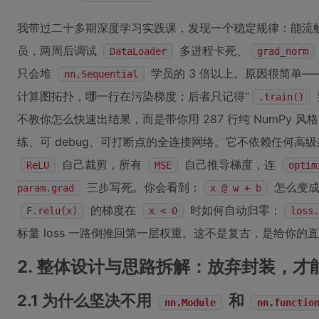
我带过二十多期深度学习实践课，发现一个稳定规律：能流
员，两周后调试
多进程卡死、
DataLoader
grad_norm
只会堆
学员的 3 倍以上。原因很简单
nn.Sequential
计算图拓扑，哪一行在污染梯度；后者只记得“
.train()
不教你怎么快速出结果，而是带你用 287 行纯 NumPy 风格
练、可 debug、可打断点的全连接网络。它不依赖任何高
自己裁剪，所有
自己推导梯度，连
ReLU
MSE
optim
三步写死。你会看到：
怎么变
param.grad
x @ w + b
的梯度在
时如何自动归零；
F.relu(x)
x < 0
loss.
标量 loss 一路倒推回第一层权重。这不是复古，是给你的
2. 整体设计与思路拆解：放弃封装，
2.1 为什么坚决不用
和
nn.Module
nn.functio