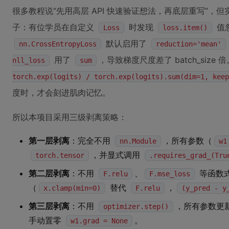
很多教程说“先用高层 API 快速验证想法，再底层重写”
子：有位学员在自定义
时发现
值
Loss
loss.item()
默认启用了
nn.CrossEntropyLoss
reduction='mean'
用了
，导致梯度尺度差了 batch_siz
nll_loss
sum
torch.exp(logits) / torch.exp(logits).sum(dim=1, keep
度时，才会刻进肌肉记忆。
所以本项目采用三级剥离策略：
第一层剥离
：完全不用
，所有参数（
nn.Module
w1
，并显式调用
torch.tensor
.requires_grad_(Tru
第二层剥离
：不用
、
等函数
F.relu
F.mse_loss
（
替代
，
x.clamp(min=0)
F.relu
(y_pred - y
第三层剥离
：不用
，所有参数更
optimizer.step()
手动置零
。
w1.grad = None