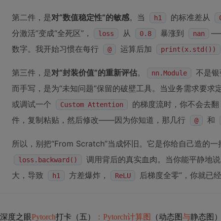
第二件，是
对“数值稳定性”的敏感
。当
的标准差从
h1
分激活”变成“全死区”，
从
暴涨到
—
loss
0.8
nan
数字。我开始习惯在每行
运算后加
@
print(x.std())
第三件，是
对“封装价值”的重新评估
。
不是银
nn.Module
而手写，是为“未知问题”保留的破壁工具。当业务需求要求
或调试一个
的梯度流时，你不会去
Custom Attention
件，复制粘贴，然后修改——因为你知道，那几行
和
@
所以，别把“From Scratch”当成怀旧。它是你给自己造
调用背后的真实血肉。当你能平静地说
loss.backward()
大，导致
方差爆炸，
后梯度全零”，你就已经
h1
ReLU
深度之眼
Pytorch
打卡（五）
：Pytorch计算图
（动态图
与
静态图