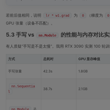
若前后值相同，说明
为
（梯度为
lr * w1.grad
0
0
GPU 张量（设备不匹配）。
5.3 手写 vs
的性能与内存对比实
nn.Module
有人质疑“手写是不是太慢”。我用 RTX 3090 实测 100 轮训练（
方式
总耗时
GPU 显存峰值
手写张量
42.3s
1.8GB
nn.Sequentia
38.7s
2.1GB
l
子
nn.Module