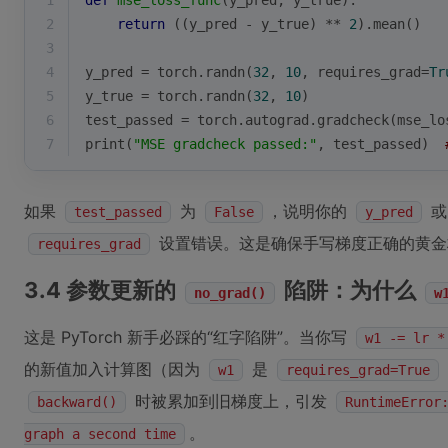
1
def
mse_loss_func
(
y_pred, y_true
):
2
return
 ((y_pred - y_true) ** 
2
).mean()
3
4
y_pred = torch.randn(
32
, 
10
, requires_grad=
Tr
5
y_true = torch.randn(
32
, 
10
)
6
test_passed = torch.autograd.gradcheck(mse_lo
7
print
(
"MSE gradcheck passed:"
, test_passed)  
如果
为
，说明你的
test_passed
False
y_pred
设置错误。这是确保手写梯度正确的黄金
requires_grad
3.4 参数更新的
陷阱：为什么
no_grad()
w
这是 PyTorch 新手必踩的“红字陷阱”。当你写
w1 -= lr *
的新值加入计算图（因为
是
w1
requires_grad=True
时被累加到旧梯度上，引发
backward()
RuntimeError
。
graph a second time