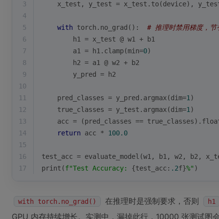
3
    x_test, y_test = x_test.to(device), y_tes
4
5
with
 torch.no_grad():  
# 推理时禁用梯度，节
6
        h1 = x_test @ w1 + b1
7
        a1 = h1.clamp(
min
=
0
)
8
        h2 = a1 @ w2 + b2
9
        y_pred = h2
10
11
    pred_classes = y_pred.argmax(dim=
1
)
12
    true_classes = y_test.argmax(dim=
1
)
13
    acc = (pred_classes == true_classes).
floa
14
return
 acc * 
100.0
15
16
test_acc = evaluate_model(w1, b1, w2, b2, x_t
17
print
(
f"Test Accuracy: 
{test_acc:
.2
f}
%"
)
在推理时是强制要求，否则
with torch.no_grad()
h1
GPU 内存持续增长。实测中，漏掉此行，10000 张测试图会占