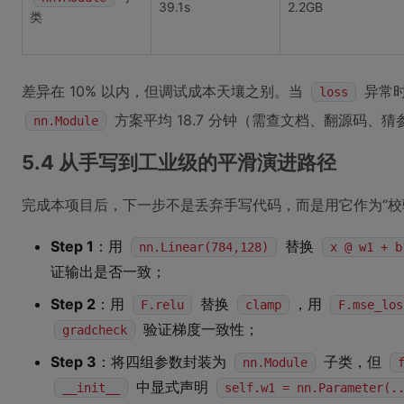
39.1s
2.2GB
类
差异在 10% 以内，但调试成本天壤之别。当
异常时
loss
方案平均 18.7 分钟（需查文档、翻源码、猜
nn.Module
5.4 从手写到工业级的平滑演进路径
完成本项目后，下一步不是丢弃手写代码，而是用它作为“校
Step 1
：用
替换
nn.Linear(784,128)
x @ w1 + b
证输出是否一致；
Step 2
：用
替换
，用
F.relu
clamp
F.mse_los
验证梯度一致性；
gradcheck
Step 3
：将四组参数封装为
子类，但
nn.Module
中显式声明
__init__
self.w1 = nn.Parameter(.