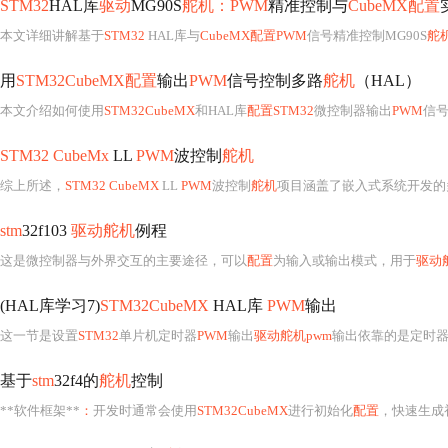
STM32
HAL库
驱动
MG90S
舵机：PWM
精准控制与
CubeMX配置
本文详细讲解基于
STM32
HAL库与
CubeMX配置PWM
信号精准控制MG90S
舵
用
STM32CubeMX配置
输出
PWM
信号控制多路
舵机
（HAL）
本文介绍如何使用
STM32CubeMX
和HAL库
配置STM32
微控制器输出
PWM
信
STM32 CubeMx
LL
PWM
波控制
舵机
综上所述，
STM32 CubeMX
LL
PWM
波控制
舵机
项目涵盖了嵌入式系统开发的
stm
32f103
驱动舵机
例程
这是微控制器与外界交互的主要途径，可以
配置
为输入或输出模式，用于
驱动
(HAL库学习7)
STM32CubeMX
HAL库
PWM
输出
这一节是设置
STM32
单片机定时器
PWM
输出
驱动舵机pwm
输出依靠的是定时
基于
stm
32f4的
舵机
控制
**软件框架**
：
开发时通常会使用
STM32CubeMX
进行初始化
配置
，快速生成