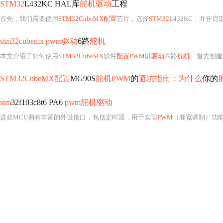
STM32
L432KC HAL库
舵机驱动
工程
首先，我们需要使用
STM32CubeMX配置
芯片，选择
STM32
L432KC，并开启
stm32cubemx pwm驱动
6路
舵机
本文介绍了如何使用
STM32CubeMX
软件
配置PWM
以
驱动
六路
舵机
。首先创建新项目
STM32CubeMX配置
MG90S
舵机PWM
的
避坑指南：为什么
你的
stm
32f103c8t6 PA6
pwm舵机驱动
这款MCU拥有丰富的外设接口，包括定时器，用于实现
PWM
（脉宽调制）功