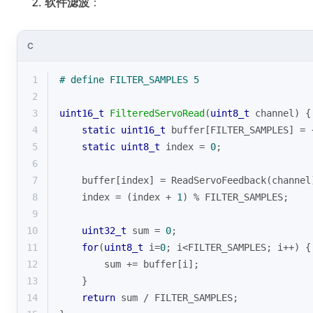
软件滤波
：
C
1
# 
define
 FILTER_SAMPLES 5
2
3
uint16_t
FilteredServoRead
(
uint8_t
 channel)
{
4
static
uint16_t
 buffer[FILTER_SAMPLES] = 
5
static
uint8_t
 index = 
0
;
6
7
    buffer[index] = ReadServoFeedback(channel
8
    index = (index + 
1
) % FILTER_SAMPLES;
9
10
uint32_t
 sum = 
0
;
11
for
(
uint8_t
 i=
0
; i<FILTER_SAMPLES; i++) {
12
        sum += buffer[i];
13
    }
14
return
 sum / FILTER_SAMPLES;