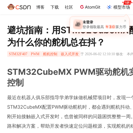
博客
下载
社区
AtomGit
模型市场
×
未登录
🎁
￥30
避坑指南：用STM32CubeM
登录领取最高
算力币
为什么你的舵机总在抖？
·
于 2026-06-02 12:10:10 修改
本内
STM32F407
PWM
舵机控制
嵌入式开发
STM32CubeMX PWM驱动
控制
最近在机器人俱乐部指导学弟学妹做机械臂项目时，发现一
STM32CubeMX配置PWM驱动舵机时，都会遇到舵机
刚开始接触嵌入式开发时，也曾被同样的问题困扰整整一周
路和解决方案，帮助开发者快速定位问题根源，实现舵机的