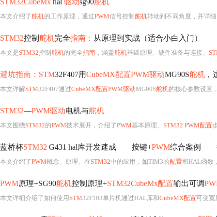
STM32CubeMx
hal
驱动
sg90
舵机
本文介绍了
舵机
的工作原理，通过
PWM
信号控制
舵机
转动到不同角度，并详细
STM32
控制
舵机
完全
指南：
从原理到实战（适合小白入门）
本文是
STM32
控制
舵机
的完全
指南
，涵盖
舵机
基础原理、硬件准备与连接、
S
避坑指南：STM
32F407用
CubeMX配置PWM驱动
MG90S
舵机
，
本文详解
STM
32F407通过
CubeMX配置PWM驱动
MG90S
舵机
的核心参数设置，重点涵盖定
STM32
—
PWM驱动
电机与
舵机
本文围绕
STM32
的
PWM
技术展开，介绍了
PWM
基本原理、
STM32 PWM配置
蓝桥杯
STM32
G431 hal库开发速成——按键+
PWM
综合案例——
本文介绍了
PWM
概念、原理、在
STM32
中的应用，如TIM3的
配置
和HAL函数
PWM
原理+SG90
舵机
控制原理+
STM32CubeMx配置
输出可调
PW
本文详细介绍了如何使用
STM
32F103单片机通过HAL库和
CubeMX配置
可变宽