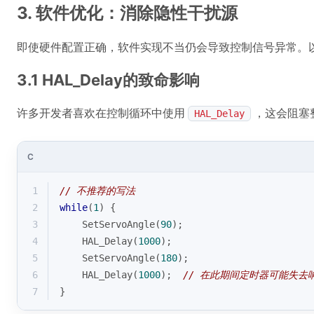
3. 软件优化：消除隐性干扰源
即使硬件配置正确，软件实现不当仍会导致控制信号异常。
3.1 HAL_Delay的致命影响
许多开发者喜欢在控制循环中使用
，这会阻塞
HAL_Delay
C
1
// 不推荐的写法
2
while
(
1
) {
3
    SetServoAngle(
90
);
4
    HAL_Delay(
1000
);
5
    SetServoAngle(
180
);
6
    HAL_Delay(
1000
);  
// 在此期间定时器可能失去
7
}