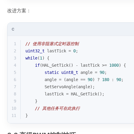
改进方案：
C
1
// 使用非阻塞式定时器控制
2
uint32_t
 lastTick = 
0
;
3
while
(
1
) {
4
if
(HAL_GetTick() - lastTick >= 
1000
) {
5
static
uint8_t
 angle = 
90
;
6
        angle = (angle == 
90
) ? 
180
 : 
90
;
7
        SetServoAngle(angle);
8
        lastTick = HAL_GetTick();
9
    }
10
// 其他任务可在此执行
11
}