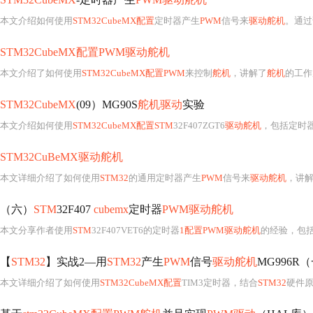
本文介绍如何使用
STM32CubeMX配置
定时器产生
PWM
信号来
驱动舵机
。通过
STM32CubeMX配置PWM驱动舵机
本文介绍了如何使用
STM32CubeMX配置PWM
来控制
舵机
，讲解了
舵机
的工作
STM32CubeMX
(09）MG90S
舵机驱动
实验
本文介绍如何使用
STM32CubeMX配置STM
32F407ZGT6
驱动舵机
，包括定时
STM32CuBeMX驱动舵机
本文详细介绍了如何使用
STM32
的通用定时器产生
PWM
信号来
驱动舵机
，讲
（六）
STM
32F407
cubemx
定时器
PWM驱动舵机
本文分享作者使用
STM
32F407VET6的定时器
1配置PWM驱动舵机
的经验，包
【
STM32
】实战2—用
STM32
产生
PWM
信号
驱动舵机
MG996R
本文详细介绍了如何使用
STM32CubeMX配置
TIM3定时器，结合
STM32
硬件原