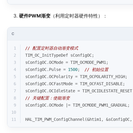
硬件PWM渐变
（利用定时器硬件特性）：
C
1
// 配置定时器自动渐变模式
2
TIM_OC_InitTypeDef sConfigOC;
3
sConfigOC.OCMode = TIM_OCMODE_PWM1;
4
sConfigOC.Pulse = 
1500
;  
// 初始位置
5
sConfigOC.OCPolarity = TIM_OCPOLARITY_HIGH;
6
sConfigOC.OCFastMode = TIM_OCFAST_DISABLE;
7
sConfigOC.OCIdleState = TIM_OCIDLESTATE_RESET
8
// 关键配置：使能渐变
9
sConfigOC.OCMode |= TIM_OCMODE_PWM1_GRADUAL;
10
11
HAL_TIM_PWM_ConfigChannel(&htim1, &sConfigOC,