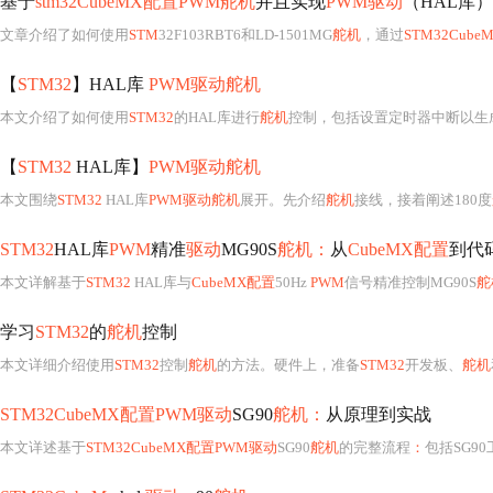
基于
stm32CubeMX配置PWM舵机
并且实现
PWM驱动
（HAL库）
文章介绍了如何使用
STM
32F103RBT6和LD-1501MG
舵机
，通过
STM32Cube
【
STM32
】HAL库
PWM驱动舵机
本文介绍了如何使用
STM32
的HAL库进行
舵机
控制，包括设置定时器中断以生成
【
STM32
HAL库】
PWM驱动舵机
本文围绕
STM32
HAL库
PWM驱动舵机
展开。先介绍
舵机
接线，接着阐述180度
STM32
HAL库
PWM
精准
驱动
MG90S
舵机：
从
CubeMX配置
到代
本文详解基于
STM32
HAL库与
CubeMX配置
50Hz
PWM
信号精准控制MG90S
舵
学习
STM32
的
舵机
控制
本文详细介绍使用
STM32
控制
舵机
的方法。硬件上，准备
STM32
开发板、
舵机
STM32CubeMX配置PWM驱动
SG90
舵机：
从原理到实战
本文详述基于
STM32CubeMX配置PWM驱动
SG90
舵机
的完整流程
：
包括SG90工