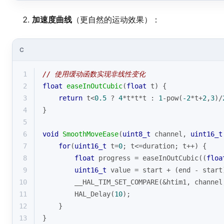
加速度曲线
（更自然的运动效果）：
C
1
// 使用缓动函数实现非线性变化
2
float
easeInOutCubic
(
float
 t)
{
3
return
 t<
0.5
 ? 
4
*t*t*t : 
1
-
pow
(
-2
*t+
2
,
3
)/
4
}
5
6
void
SmoothMoveEase
(
uint8_t
 channel, 
uint16_t
7
for
(
uint16_t
 t=
0
; t<=duration; t++) {
8
float
 progress = easeInOutCubic((
floa
9
uint16_t
 value = start + (end - start
10
        __HAL_TIM_SET_COMPARE(&htim1, channel
11
        HAL_Delay(
10
);
12
    }
13
}