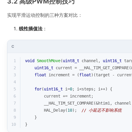
3.2 高级PWM控制技巧
实现平滑运动控制的三种方案对比：
线性插值法
：
C
1
void
SmoothMove
(
uint8_t
 channel, 
uint16_t
 tar
2
uint16_t
 current = __HAL_TIM_GET_COMPARE(
3
float
 increment = (
float
)(target - curren
4
5
for
(
uint16_t
 i=
0
; i<steps; i++) {
6
        current += increment;
7
        __HAL_TIM_SET_COMPARE(&htim1, channel
8
        HAL_Delay(
10
);  
// 小延迟不影响系统
9
    }
10
}