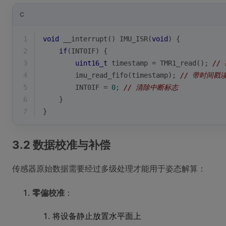
C
1
void
 __interrupt() IMU_ISR(
void
) {
2
if
(INT0IF) {
3
uint16_t
 timestamp = TMR1_read(); 
//
4
        imu_read_fifo(timestamp); 
// 带时间戳读
5
        INT0IF = 
0
; 
// 清除中断标志
6
    }
7
}
3.2 数据校准与补偿
传感器原始数据需要经过多级处理才能用于姿态解算：
零偏校准
：
将设备静止放置水平面上