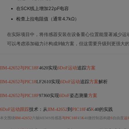
在SCK线上增加22pF电容
检查上拉电阻值（通常4.7kΩ）
在实际项目中，将传感器安装在设备重心位置能显著减少运
可以考虑添加磁力计构成9轴方案，但这需要升级到更强大的
IIM-42652与PIC18F
4620实现
6DoF运动
追踪
方案
IIM-42652与PIC18
LF2610实现
6DoF运动
追踪
方案
解析
IIM-42652与PIC18F
97J60实现
6DoF
姿态测量
方案
6DoF运动跟踪
技术：从
IIM-42652
到
PIC18F
45
K
40的实践
本文围绕
IIM-42652
六轴MEMS传感器
与PIC18F
45
K
40微控制器构建
6
自由度
运