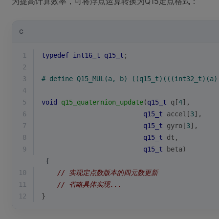
为提高计算效率，可将浮点运算转换为Q15定点格式：
C
1
typedef
int16_t
q15_t
;
2
3
# 
define
 Q15_MUL(a, b) ((q15_t)(((int32_t)(a)
4
5
void
q15_quaternion_update
(
q15_t
 q[
4
], 
6
q15_t
 accel[
3
], 
7
q15_t
 gyro[
3
],
8
q15_t
 dt, 
9
q15_t
 beta)
 {
10
// 实现定点数版本的四元数更新
11
// 省略具体实现...
12
}