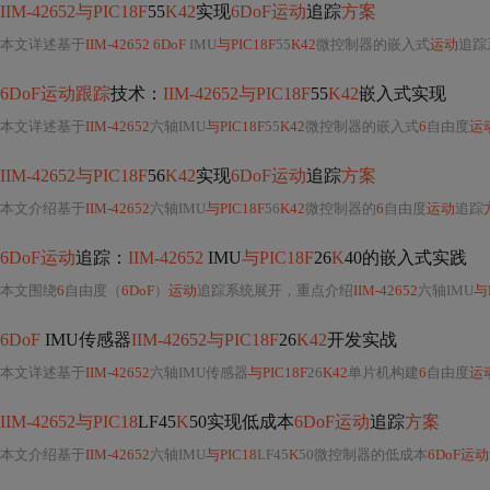
IIM-42652与PIC18F
55
K42
实现
6DoF运动
追踪
方案
本文详述基于
IIM-42652 6DoF
IMU
与PIC18F
55
K42
微控制器的嵌入式
运动
追踪系统实现。涵盖
6DoF运动跟踪
技术：
IIM-42652与PIC18F
55
K42
嵌入式实现
本文详述基于
IIM-42652
六轴IMU
与PIC18F
55
K42
微控制器的嵌入式
6
自由度
运
IIM-42652与PIC18F
56
K42
实现
6DoF运动
追踪
方案
本文介绍基于
IIM-42652
六轴IMU
与PIC18F
56
K42
微控制器的
6
自由度
运动
追踪
6DoF运动
追踪：
IIM-42652
IMU
与PIC18F
26
K
40的嵌入式实践
本文围绕
6
自由度（
6DoF
）
运动
追踪系统展开，重点介绍
IIM-42652
六轴IMU
与
6DoF
IMU传感器
IIM-42652与PIC18F
26
K42
开发实战
本文详述基于
IIM-42652
六轴IMU传感器
与PIC18F
26
K42
单片机构建
6
自由度
运
IIM-42652与PIC18
LF45
K
50实现低成本
6DoF运动
追踪
方案
本文介绍基于
IIM-42652
六轴IMU
与PIC18
LF45
K
50微控制器的低成本
6DoF运动