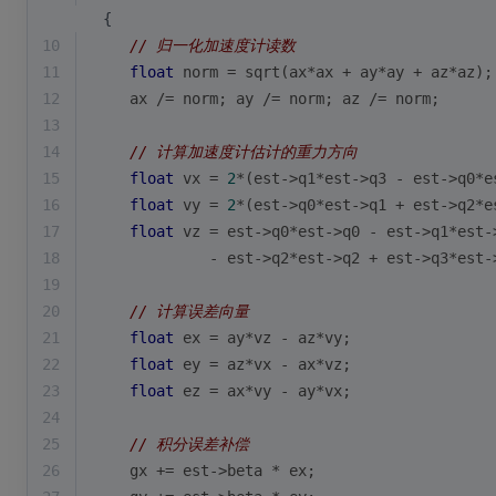
 {
10
// 归一化加速度计读数
11
float
 norm = 
sqrt
(ax*ax + ay*ay + az*az);
12
    ax /= norm; ay /= norm; az /= norm;
13
14
// 计算加速度计估计的重力方向
15
float
 vx = 
2
*(est->q1*est->q3 - est->q0*e
16
float
 vy = 
2
*(est->q0*est->q1 + est->q2*e
17
float
 vz = est->q0*est->q0 - est->q1*est-
18
             - est->q2*est->q2 + est->q3*est-
19
20
// 计算误差向量
21
float
 ex = ay*vz - az*vy;
22
float
 ey = az*vx - ax*vz;
23
float
 ez = ax*vy - ay*vx;
24
25
// 积分误差补偿
26
    gx += est->beta * ex;