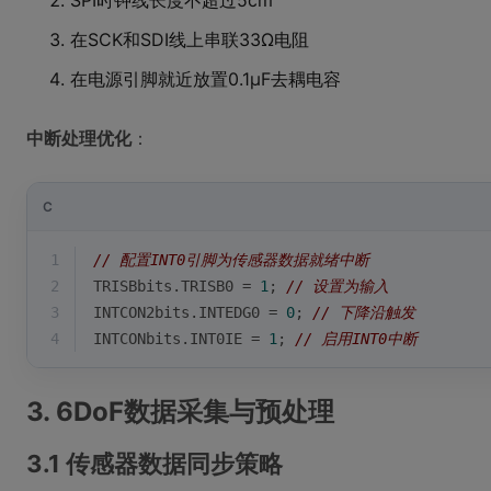
SPI时钟线长度不超过5cm
在SCK和SDI线上串联33Ω电阻
在电源引脚就近放置0.1μF去耦电容
中断处理优化
：
C
1
// 配置INT0引脚为传感器数据就绪中断
2
TRISBbits.TRISB0 = 
1
; 
// 设置为输入
3
INTCON2bits.INTEDG0 = 
0
; 
// 下降沿触发
4
INTCONbits.INT0IE = 
1
; 
// 启用INT0中断
3. 6DoF数据采集与预处理
3.1 传感器数据同步策略