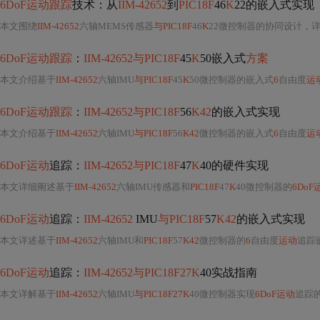
6DoF运动跟踪
技术：从
IIM-42652
到
PIC18F
46
K
22的嵌入式实现
本文围绕
IIM-42652
六轴MEMS传感器
与PIC18F
46
K
22微控制器的协同设计，
6DoF运动跟踪
：
IIM-42652与PIC18F
45
K
50嵌入式
方案
本文介绍基于
IIM-42652
六轴IMU
与PIC18F
45
K
50微控制器的嵌入式
6
自由度
运
6DoF运动跟踪
：
IIM-42652与PIC18F
56
K42
的嵌入式实现
本文介绍基于
IIM-42652
六轴IMU
与PIC18F
56
K42
微控制器的嵌入式
6
自由度
运
6DoF运动
追踪：
IIM-42652与PIC18F
47
K
40的硬件实现
本文详细阐述基于
IIM-42652
六轴IMU传感器和
PIC18F
47
K
40微控制器的
6DoF
6DoF运动
追踪：
IIM-42652
IMU
与PIC18F
57
K42
的嵌入式实现
本文详述基于
IIM-42652
六轴IMU和
PIC18F
57
K42
微控制器的
6
自由度
运动
追踪嵌入式系统实
6DoF运动
追踪：
IIM-42652与PIC18F27K
40实战指南
本文详解基于
IIM-42652
六轴IMU
与PIC18F27K
40微控制器实现
6DoF运动
追踪的完