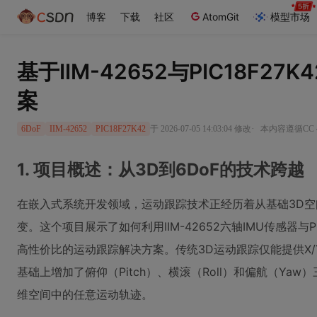
博客
下载
社区
AtomGit
模型市场
基于IIM-42652与PIC18F27
案
·
于 2026-07-05 14:03:04 修改
本内容遵循CC 4
6DoF
IIM-42652
PIC18F27K42
1. 项目概述：从3D到6DoF的技术跨越
在嵌入式系统开发领域，运动跟踪技术正经历着从基础3D空
变。这个项目展示了如何利用IIM-42652六轴IMU传感器与P
高性价比的运动跟踪解决方案。传统3D运动跟踪仅能提供X/Y
基础上增加了俯仰（Pitch）、横滚（Roll）和偏航（Ya
维空间中的任意运动轨迹。