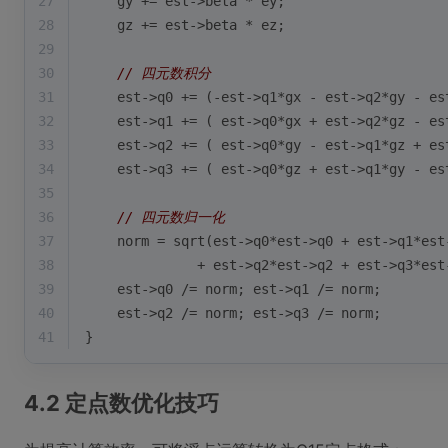
27
    gy += est->beta * ey;
28
    gz += est->beta * ez;
29
30
// 四元数积分
31
    est->q0 += (-est->q1*gx - est->q2*gy - es
32
    est->q1 += ( est->q0*gx + est->q2*gz - es
33
    est->q2 += ( est->q0*gy - est->q1*gz + es
34
    est->q3 += ( est->q0*gz + est->q1*gy - es
35
36
// 四元数归一化
37
    norm = 
sqrt
(est->q0*est->q0 + est->q1*est
38
              + est->q2*est->q2 + est->q3*est
39
    est->q0 /= norm; est->q1 /= norm;
40
    est->q2 /= norm; est->q3 /= norm;
41
}
4.2 定点数优化技巧