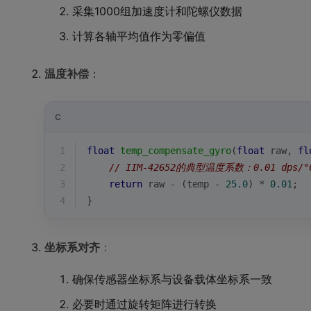
采集1000组加速度计和陀螺仪数据
计算各轴平均值作为零偏值
温度补偿
：
C
1
float
temp_compensate_gyro
(
float
 raw, 
fl
2
// IIM-42652的典型温度系数：0.01 dps/°
3
return
 raw - (temp - 
25.0
) * 
0.01
; 
4
}
坐标系对齐
：
确保传感器坐标系与设备载体坐标系一致
必要时通过旋转矩阵进行转换