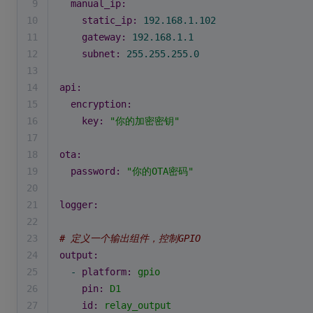
9
manual_ip:
10
static_ip:
192.168
.1
.102
11
gateway:
192.168
.1
.1
12
subnet:
255.255
.255
.0
13
14
api:
15
encryption:
16
key:
"你的加密密钥"
17
18
ota:
19
password:
"你的OTA密码"
20
21
logger:
22
23
# 定义一个输出组件，控制GPIO
24
output:
25
-
platform:
gpio
26
pin:
D1
27
id:
relay_output