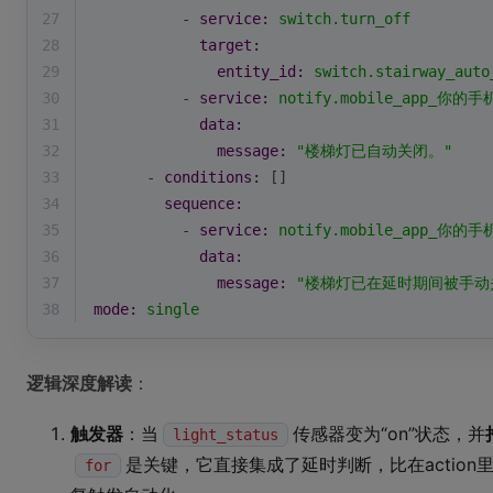
27
-
service:
switch.turn_off
28
target:
29
entity_id:
switch.stairway_auto
30
-
service:
notify.mobile_app_你的手
31
data:
32
message:
"楼梯灯已自动关闭。"
33
-
conditions:
 []
34
sequence:
35
-
service:
notify.mobile_app_你的手
36
data:
37
message:
"楼梯灯已在延时期间被手动
38
mode:
single
逻辑深度解读
：
触发器
：当
传感器变为“on”状态，并
light_status
是关键，它直接集成了延时判断，比在action
for