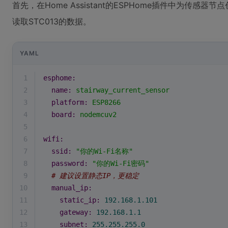
首先，在Home Assistant的ESPHome插件中为传感
读取STC013的数据。
YAML
1
esphome:
2
name:
stairway_current_sensor
3
platform:
ESP8266
4
board:
nodemcuv2
5
6
wifi:
7
ssid:
"你的Wi-Fi名称"
8
password:
"你的Wi-Fi密码"
9
# 建议设置静态IP，更稳定
10
manual_ip:
11
static_ip:
192.168
.1
.101
12
gateway:
192.168
.1
.1
13
subnet:
255.255
.255
.0