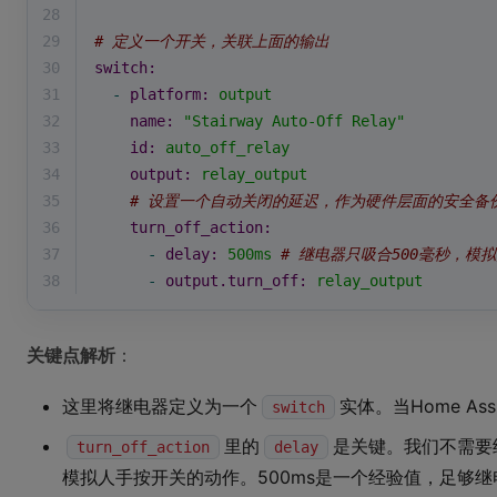
28
29
# 定义一个开关，关联上面的输出
30
switch:
31
-
platform:
output
32
name:
"Stairway Auto-Off Relay"
33
id:
auto_off_relay
34
output:
relay_output
35
# 设置一个自动关闭的延迟，作为硬件层面的安全备
36
turn_off_action:
37
-
delay:
500ms
# 继电器只吸合500毫秒，模
38
-
output.turn_off:
relay_output
关键点解析
：
这里将继电器定义为一个
实体。当Home As
switch
里的
是关键。我们不需要
turn_off_action
delay
模拟人手按开关的动作。500ms是一个经验值，足够