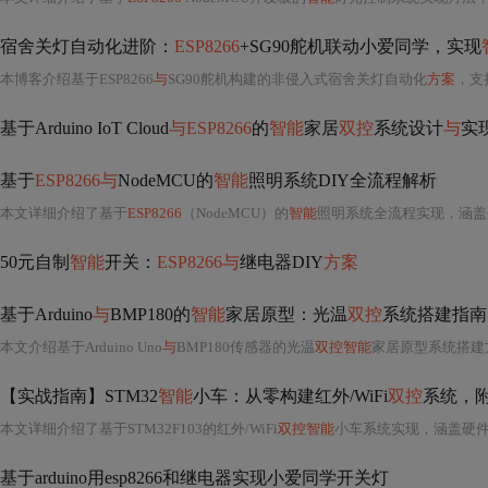
宿舍关灯自动化进阶：
ESP8266
+SG90舵机联动小爱同学，实现
本博客介绍基于ESP8266
与
SG90舵机构建的非侵入式宿舍关灯自动化
方案
，支
基于Arduino IoT Cloud
与ESP8266
的
智能
家居
双控
系统设计
与
实
基于
ESP8266与
NodeMCU的
智能
照明系统DIY全流程解析
本文详细介绍了基于
ESP8266
（NodeMCU）的
智能
照明系统全流程实现，涵盖硬
50元自制
智能
开关：
ESP8266与
继电器DIY
方案
基于Arduino
与
BMP180的
智能
家居原型：光温
双控
系统搭建指南
本文介绍基于Arduino Uno
与
BMP180传感器的光温
双控智能
家居原型系统搭建方法，涵盖硬
【实战指南】STM32
智能
小车：从零构建红外/WiFi
双控
系统，
本文详细介绍了基于STM32F103的红外/WiFi
双控智能
小车系统实现，涵盖硬件
基于arduino用esp8266和继电器实现小爱同学开关灯