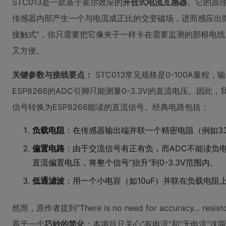
STC013是一款基于霍尔效应的
开合式电流互感器
。它的原
传感器内部产生一个与电流成正比的交变磁场，进而感应出
接触式”，你只需要把它像夹子一样卡在需要监测的那根电
又方便。
关键参数与接线要点：
STC013常见规格是0-100A量程，
ESP8266的ADC引脚只能测量0-3.3V的直流电压。因
信号转换为ESP8266能读的直流信号。经典电路包括：
负载电阻
：在传感器输出端并联一个精密电阻（例如3
偏置电路
：由于交流信号有正有负，而ADC不能读负电压，
直流偏置电压，将整个信号“抬升”到0-3.3V范围内。
低通滤波
：用一个小电容（如10uF）并联在负载电阻
然而，原作者提到“There is no need for accuracy... resisto
基于一个
巧妙的简化
：本项目只关心“有电流”和“无电流”这两