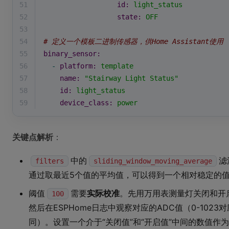
51
id:
light_status
52
state:
OFF
53
54
# 定义一个模板二进制传感器，供Home Assistant使用
55
binary_sensor:
56
-
platform:
template
57
name:
"Stairway Light Status"
58
id:
light_status
59
device_class:
power
关键点解析
：
中的
滤
filters
sliding_window_moving_average
通过取最近5个值的平均值，可以得到一个相对稳定的
阈值
需要
实际校准
。先用万用表测量灯关闭和开启时
100
然后在ESPHome日志中观察对应的ADC值（0-1023
同）。设置一个介于“关闭值”和“开启值”中间的数值作