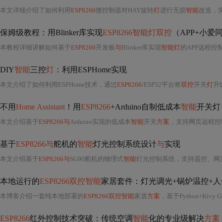
本文详细介绍了如何利用
ESP8266
微控制器对HAY旋转
灯
进行无损
智能
改造，
保姆级教程：用Blinker库实现
ESP8266智能灯双控
（APP+小爱
本教程详细讲解如何基于
ESP8266
开发板
与
Blinker库实现
智能灯
的APP远程控
DIY
智能
三控
灯
：利用ESPHome实现
本文介绍了如何利用ESPHome技术，通过
ESP8266
/ESP32平台将
双控
开关
灯
升
不用
Home Assistant
！用
ESP8266
+Arduino自制低成本
智能
开关灯
本文介绍基于
ESP8266与
Arduino实现的低成本
智能
开关
方案
，支持网页远程控
基于
ESP8266与
舵机的
智能
灯光控制系统设计
与
实现
本文介绍基于
ESP8266与
SG90舵机的物理式
智能
灯光控制系统，支持遥控、网
本地运行的
ESP8266双控智能
家居套件：灯光调光+锅炉温控+
本博客介绍一套纯本地部署的
ESP8266双控智能
家居
方案
，基于Python+Kivy G
ESP8266
红外控制技术突破：传统空调
智能
化的专业级解决
方案