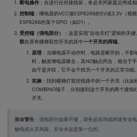
断电操作
：在进行任何接线前，务必关闭家庭总闸或相
控制端
：继电器的VCC接ESP8266的5V或3.3V（
ESP8266的某个GPIO（如D1）。
受控端（强电部分）
：这是实现“自动关灯”逻辑的关
联
在原有楼梯双控开关的其中
一个开关的两端
。
原理
：当继电器不动作时，电路是断开的，不影响手动
时，触发继电器吸合，其NO触点闭合，相当于手
由于是并联，它不会干扰另一个开关的正常功能
实操
：找到楼梯灯双控线路中的一个开关（比如
COM和NO端子，分别接到这个开关的两个接线
开关。
致命警告
：强电部分如果不懂，请务必咨询或聘请专业电
触电或火灾风险。安全永远是第一位的。