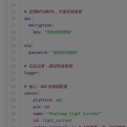
14
15
# 启用API和OTA，方便后续更新
16
api:
17
encryption:
18
key:
"你的加密密钥"
19
20
ota:
21
password:
"你的OTA密码"
22
23
# 日志记录，调试时很有用
24
logger:
25
26
# 核心：ADC传感器配置
27
sensor:
28
-
platform:
adc
29
pin:
A0
30
name:
"Stairway Light Current"
31
id:
light_current