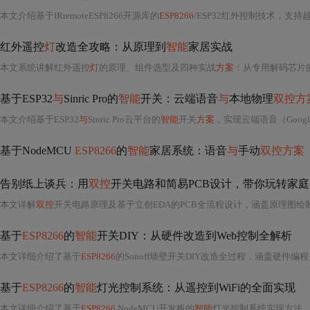
本文介绍基于IRremoteESP8266开源库的
ESP8266
/ESP32红外控制技术，支持
红外遥控
灯
改造全攻略：从原理到
智能
家居实战
本文系统讲解红外遥控
灯
的原理、组件选型及四种实战
方案
：从专用解码芯片的极简开关，到A
基于ESP32
与
Sinric Pro的
智能
开关：云端语音
与
本地物理
双控方
本文介绍基于ESP32
与
Sinric Pro云平台的
智能
开关
方案
，实现云端语音（Googl
基于NodeMCU
ESP8266
的
智能
家居系统：语音
与
手动
双控方案
告别纸上谈兵：用
双控
开关电路和简易PCB设计，带你玩转家
本文详解
双控
开关电路原理及基于立创EDA的PCB全流程设计，涵盖原理图绘制、PCB
基于
ESP8266
的
智能
开关DIY：从硬件改造到Web控制全解析
本文详细介绍了基于
ESP8266
的Sonoff墙壁开关DIY改造全过程，涵盖硬件编程夹具制作、Ard
基于
ESP8266
的
智能
灯光控制系统：从遥控到WiFi的全面实现
本文详细介绍了基于
ESP8266
NodeMCU开发板的
智能
灯光控制系统实现方法，涵盖硬件连接（433MHz遥控接收模块、