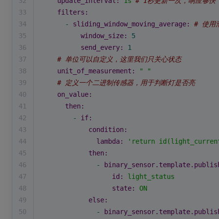
32
update_interval:
1s
# 1秒更新一次，响应够快
33
filters:
34
-
sliding_window_moving_average:
# 使
35
window_size:
5
36
send_every:
1
37
# 单位可以自定义，这里我们只关心状态
38
unit_of_measurement:
" "
39
# 定义一个二进制传感器，用于判断灯是否亮
40
on_value:
41
then:
42
-
if:
43
condition:
44
lambda:
'return id(light_curren
45
then:
46
-
binary_sensor.template.publis
47
id:
light_status
48
state:
ON
49
else:
50
-
binary_sensor.template.publis