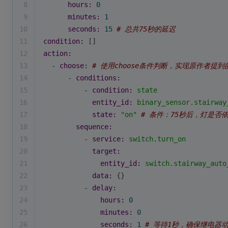
8
hours:
0
9
minutes:
1
10
seconds:
15
# 总共75秒的延迟
11
condition:
 []
12
action:
13
-
choose:
# 使用choose条件判断，实现原作者提到
14
-
conditions:
15
-
condition:
state
16
entity_id:
binary_sensor.stairway
17
state:
"on"
# 条件：75秒后，灯是否
18
sequence:
19
-
service:
switch.turn_on
20
target:
21
entity_id:
switch.stairway_auto
22
data:
 {}
23
-
delay:
24
hours:
0
25
minutes:
0
26
seconds:
1
# 等待1秒，确保继电器