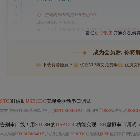
8
9
// 使能内部48M的USB专用IRC
10
    IRC48MCR = 
0x80
;
11
while
 (!(IRC48MCR & 
0x01
)); 
// 等待时钟稳
最低
0.47元/天
开通会员,解
成为会员后, 你将
下载资源随意下
优质VIP博文免费学
优质文
STC
8H借助
USBCDC
实现免驱动串口调试
本文详解
STC
8H系列单片机（如
STC8H8K64U
）利用内置
USB
模块实现
USBCD
告别串口线！用
STC
8H的
USBCDC
功能实现
USB
虚拟串口调试（K
本文详解
STC8H8K64U
单片机利用内置
USBCDC
功能实现
USB
虚拟串口调试的完整方