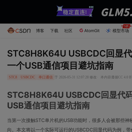
博客
下载
社区
AtomGit
模型市场
STC8H8K64U USBCDC
一个USB通信项目避坑指南
·
于 2026-05-31 12:07:28 修改
本内容遵循CC 4.0 
STC8
USBCDC
串口通信
STC8H8K64U USBCDC回
USB通信项目避坑指南
当第一次接触STC单片机的USB功能时，很多人会被那些
向。本文将以一个实际可运行的USBCDC回显代码为例，