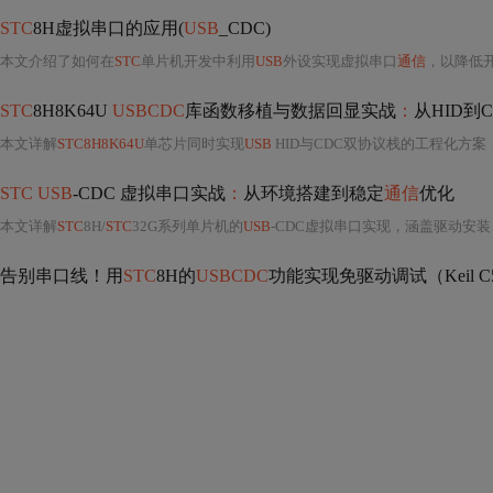
STC
8H虚拟串口的应用(
USB
_CDC)
本文介绍了如何在
STC
单片机开发中利用
USB
外设实现虚拟串口
通信
，以降低
STC
8H8K64U
USBCDC
库函数移植与数据回显实战
：
从HID到
本文详解
STC8H8K64U
单芯片同时实现
USB
HID与CDC双协议栈的工程化方案，涵盖复合设备描述符设计、初始化流程协同、混合数据轮询架构及CDC数据回显实现。重点解决调试信息实时输出难题，在
STC USB
-CDC 虚拟串口实战
：
从环境搭建到稳定
通信
优化
本文详解
STC
8H/
STC
32G系列单片机的
USB
-CDC虚拟串口实现，涵盖驱动安装、
告别串口线！用
STC
8H的
USBCDC
功能实现免驱动调试（Keil 