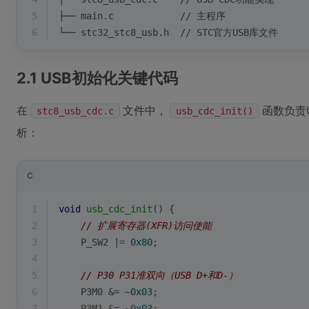
5
├── main.c            // 主程序
6
└── stc32_stc8_usb.h  // STC官方USB库文件
2.1 USB初始化关键代码
在
文件中，
函数负责
stc8_usb_cdc.c
usb_cdc_init()
析：
C
1
void
usb_cdc_init
()
{
2
// 扩展寄存器(XFR)访问使能
3
    P_SW2 |= 
0x80
;
4
5
// P30 P31准双向（USB D+和D-）
6
    P3M0 &= ~
0x03
;
7
    P3M1 &= ~
0x03
;