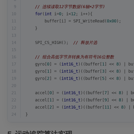
9
// 连续读取12字节数据(6轴×2字节)
10
for
(
int
 i=
0
; i<
12
; i++){
11
        buffer[i] = SPI_WriteRead(
0x00
);
12
    }
13
14
    SPI_CS_HIGH();  
// 释放片选
15
16
// 组合高低字节并转换为有符号16位整数
17
    gyro[
0
] = (
int16_t
)((buffer[
1
] << 
8
) | bu
18
    gyro[
1
] = (
int16_t
)((buffer[
3
] << 
8
) | bu
19
    gyro[
2
] = (
int16_t
)((buffer[
5
] << 
8
) | bu
20
21
    accel[
0
] = (
int16_t
)((buffer[
7
] << 
8
) | b
22
    accel[
1
] = (
int16_t
)((buffer[
9
] << 
8
) | b
23
    accel[
2
] = (
int16_t
)((buffer[
11
] << 
8
) | 
24
}