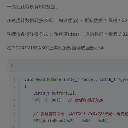
一次性获取所有6轴数据。
加速度计数据转换公式： 加速度(g) = 原始数据 * 量程 / 32
陀螺仪数据转换公式： 角速度(dps) = 原始数据 * 量程 / 32
在PIC24FV16KA301上实现的数据读取函数示例：
C
1
void
ReadIMUData
(
int16_t
 *accel, 
int16_t
 *gyr
2
{
3
uint8_t
 buffer[
12
];
4
    SPI_CS_LOW();  
// 激活传感器片选
5
6
// 发送读取命令，从OUTX_L_G(0x22)开始，自动
7
    SPI_WriteRead(
0x22
 | 
0x80
 | 
0x40
); 
8