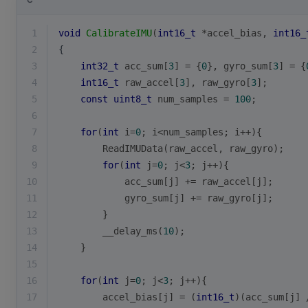
1
void
CalibrateIMU
(
int16_t
 *accel_bias, 
int16_
2
{
3
int32_t
 acc_sum[
3
] = {
0
}, gyro_sum[
3
] = {
4
int16_t
 raw_accel[
3
], raw_gyro[
3
];
5
const
uint8_t
 num_samples = 
100
;
6
7
for
(
int
 i=
0
; i<num_samples; i++){
8
        ReadIMUData(raw_accel, raw_gyro);
9
for
(
int
 j=
0
; j<
3
; j++){
10
            acc_sum[j] += raw_accel[j];
11
            gyro_sum[j] += raw_gyro[j];
12
        }
13
        __delay_ms(
10
);
14
    }
15
16
for
(
int
 j=
0
; j<
3
; j++){
17
        accel_bias[j] = (
int16_t
)(acc_sum[j] 