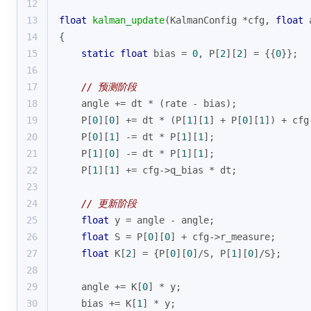
12
13
float
kalman_update
(KalmanConfig *cfg, 
float
 
14
{
15
static
float
 bias = 
0
, P[
2
][
2
] = {{
0
}};
16
17
// 预测阶段
18
    angle += dt * (rate - bias);
19
    P[
0
][
0
] += dt * (P[
1
][
1
] + P[
0
][
1
]) + cfg
20
    P[
0
][
1
] -= dt * P[
1
][
1
];
21
    P[
1
][
0
] -= dt * P[
1
][
1
];
22
    P[
1
][
1
] += cfg->q_bias * dt;
23
24
// 更新阶段
25
float
 y = angle - angle;
26
float
 S = P[
0
][
0
] + cfg->r_measure;
27
float
 K[
2
] = {P[
0
][
0
]/S, P[
1
][
0
]/S};
28
29
    angle += K[
0
] * y;
30
    bias += K[
1
] * y;