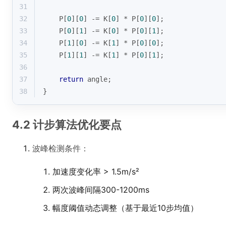
31
32
    P[
0
][
0
] -= K[
0
] * P[
0
][
0
];
33
    P[
0
][
1
] -= K[
0
] * P[
0
][
1
];
34
    P[
1
][
0
] -= K[
1
] * P[
0
][
0
];
35
    P[
1
][
1
] -= K[
1
] * P[
0
][
1
];
36
37
return
 angle;
38
}
4.2 计步算法优化要点
波峰检测条件：
加速度变化率 > 1.5m/s²
两次波峰间隔300-1200ms
幅度阈值动态调整（基于最近10步均值）