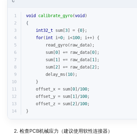
C
1
void
calibrate_gyro
(
void
)
2
{
3
int32_t
 sum[
3
] = {
0
};
4
for
(
int
 i=
0
; i<
100
; i++) {
5
        read_gyro(raw_data);
6
        sum[
0
] += raw_data[
0
];
7
        sum[
1
] += raw_data[
1
]; 
8
        sum[
2
] += raw_data[
2
];
9
        delay_ms(
10
);
10
    }
11
    offset_x = sum[
0
]/
100
;
12
    offset_y = sum[
1
]/
100
;
13
    offset_z = sum[
2
]/
100
;
14
}
检查PCB机械应力（建议使用软性连接器）