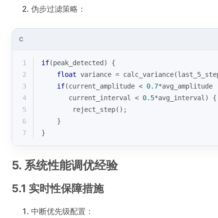
伪步过滤策略：
C
1
if
(peak_detected) {
2
float
 variance = calc_variance(last_5_ste
3
if
(current_amplitude < 
0.7
*avg_amplitude 
4
       current_interval < 
0.5
*avg_interval) {
5
        reject_step();
6
    }
7
}
5. 系统性能调优经验
5.1 实时性保障措施
中断优先级配置：