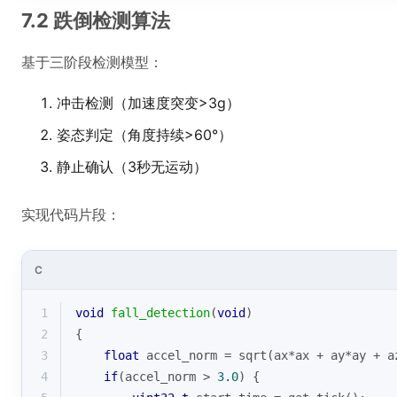
7.2 跌倒检测算法
基于三阶段检测模型：
冲击检测（加速度突变>3g）
姿态判定（角度持续>60°）
静止确认（3秒无运动）
实现代码片段：
C
1
void
fall_detection
(
void
)
2
{
3
float
 accel_norm = 
sqrt
(ax*ax + ay*ay + a
4
if
(accel_norm > 
3.0
) {