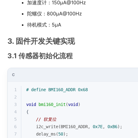
加速度计：150μA@100Hz
陀螺仪：800μA@100Hz
待机模式：5μA
3. 固件开发关键实现
3.1 传感器初始化流程
C
1
# 
define
 BMI160_ADDR 0x68
2
3
void
bmi160_init
(
void
)
4
{
5
// 软复位
6
    i2c_write(BMI160_ADDR, 
0x7E
, 
0xB6
);
7
    delay_ms(
50
);