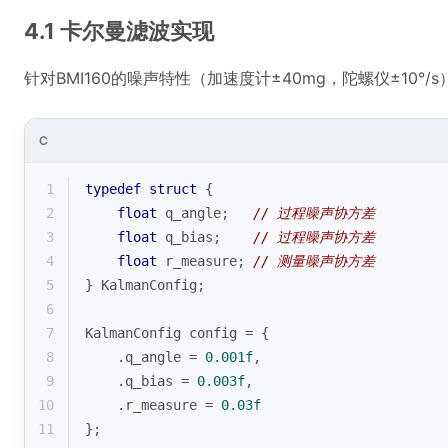
4.1 卡尔曼滤波实现
针对BMI160的噪声特性（加速度计±40mg，陀螺仪±10°
C
1
typedef
struct
 {
2
float
 q_angle;   
// 过程噪声协方差
3
float
 q_bias;    
// 过程噪声协方差
4
float
 r_measure; 
// 测量噪声协方差
5
} KalmanConfig;
6
7
KalmanConfig config = {
8
    .q_angle = 
0.001f
,
9
    .q_bias = 
0.003f
,
10
    .r_measure = 
0.03f
11
};