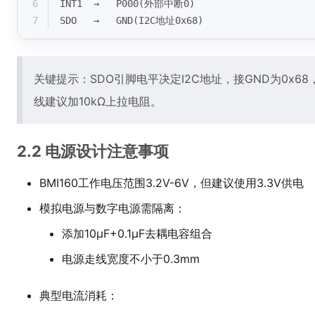
6
INT1  →   P000(外部中断0)
7
SDO   →   GND(I2C地址0x68)
关键提示：SDO引脚电平决定I2C地址，接GND为0x68，
线建议加10kΩ上拉电阻。
2.2 电源设计注意事项
BMI160工作电压范围3.2V-6V，但建议使用3.3V供电
模拟电源与数字电源需隔离：
添加10μF+0.1μF去耦电容组合
电源走线宽度不小于0.3mm
典型电流消耗：