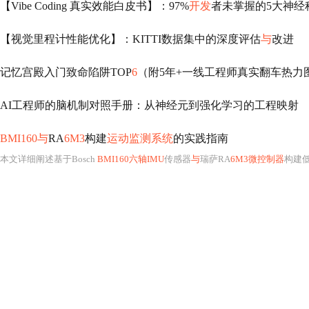
【Vibe Coding 真实效能白皮书】：97%
开发
者未掌握的5大神经
【视觉里程计性能优化】：KITTI数据集中的深度评估
与
改进
记忆宫殿入门致命陷阱TOP
6
（附5年+一线工程师真实翻车热力图）：位置漂移率超43%、
AI工程师的脑机制对照手册：从神经元到强化学习的工程映射
BMI160与
RA
6M3
构建
运动监测系统
的实践指南
本文详细阐述基于Bosch
BMI160六轴IMU
传感器
与
瑞萨RA
6M3微控制器
构建