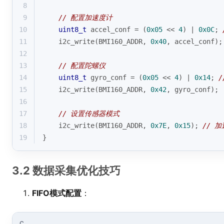
8
9
// 配置加速度计
10
uint8_t
 accel_conf = (
0x05
 << 
4
) | 
0x0C
; 
11
    i2c_write(BMI160_ADDR, 
0x40
, accel_conf);
12
13
// 配置陀螺仪  
14
uint8_t
 gyro_conf = (
0x05
 << 
4
) | 
0x14
; 
/
15
    i2c_write(BMI160_ADDR, 
0x42
, gyro_conf);
16
17
// 设置传感器模式
18
    i2c_write(BMI160_ADDR, 
0x7E
, 
0x15
); 
// 
19
}
3.2 数据采集优化技巧
FIFO模式配置
：
C