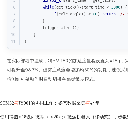
5
uint32_t
 start_time = get_tick();
6
while
(get_tick()-start_time < 
3000
) {
7
if
(calc_angle() < 
60
) 
return
; 
//
8
        }
9
        trigger_alert();
10
    }
11
}
在实际部署中发现，将BMI160的加速度量程设置为±16g，
可提升至98.7%。但需注意这会增加约30%的功耗，建议采用
检测到可疑动作时自动切换至高灵敏度模式。
STM32
与
JY901的协同工作：姿态数据采集
与
处理
使用博图V18设计微型（＜20kg）搬运机器人（移动式），步