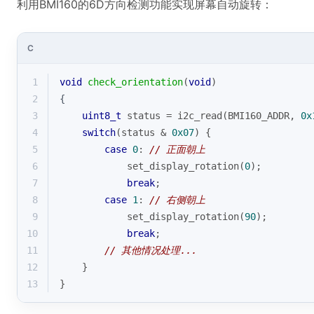
利用BMI160的6D方向检测功能实现屏幕自动旋转：
C
1
void
check_orientation
(
void
)
2
{
3
uint8_t
 status = i2c_read(BMI160_ADDR, 
0x
4
switch
(status & 
0x07
) {
5
case
0
: 
// 正面朝上
6
            set_display_rotation(
0
);
7
break
;
8
case
1
: 
// 右侧朝上  
9
            set_display_rotation(
90
);
10
break
;
11
// 其他情况处理...
12
    }
13
}