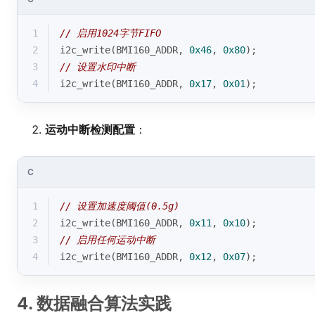
1
// 启用1024字节FIFO
2
i2c_write(BMI160_ADDR, 
0x46
, 
0x80
); 
3
// 设置水印中断
4
i2c_write(BMI160_ADDR, 
0x17
, 
0x01
);
运动中断检测配置
：
C
1
// 设置加速度阈值(0.5g)
2
i2c_write(BMI160_ADDR, 
0x11
, 
0x10
);
3
// 启用任何运动中断
4
i2c_write(BMI160_ADDR, 
0x12
, 
0x07
);
4. 数据融合算法实践