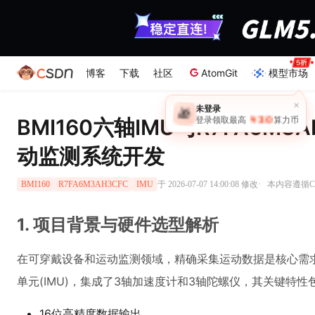
博客
下载
社区
AtomGit
模型市场
BMI160六轴IMU与R7FA6M
动监测系统开发
·
于 2026-07-07 14:00:08 修改
本内容遵循CC
BMI160
R7FA6M3AH3CFC
IMU
1. 项目背景与硬件选型解析
在可穿戴设备和运动监测领域，精确采集运动数据是核心需求。B
单元(IMU)，集成了3轴加速度计和3轴陀螺仪，其关键特性
16位高精度数据输出