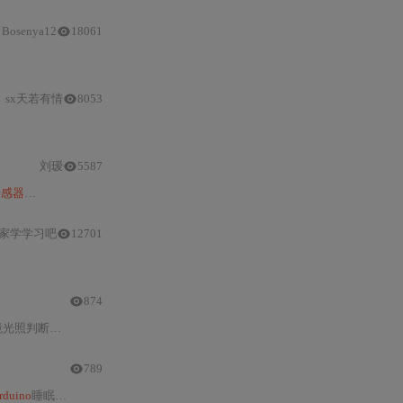
Bosenya12
18061
连接进行简单测试，通过检测
人体
移动来控制LED灯的亮灭。
sx天若有情
8053
刘瑷
5587
传感器
检测移动并控制LED灯的效果。
家学学习吧
12701
传感器
的OUT引脚状态来判断是否有
874
干扰布线与电位器精细化调校，并提供可扩展的嵌入式C++
789
rduino
睡眠模式优化及电源选型，并延伸至Home Assistant联动、多
传感器
组网