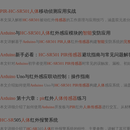
PIR-HC-SR501人体
移动侦测应用实战
本文深入解析
HC-SR501
被动红外
传感器
的工作原理与应用技巧，涵盖双元差分检测、菲
Arduino
与
HC-SR501人体
红外感应模块的
智能
安防应用
本文详解基于
Arduino
与
HC-SR501 PIR人体
红外
传感器
构建
智能
安防系统的
完
Arduino
新手必看：
HC-SR501 PIR传感器
避坑指南与常见问题解
本文针对
Arduino
初学者使用
HC-SR501 PIR传感器
时常见的误触发、漏检、初始化失败等问题，深入解析BISS0091芯
Arduino
Uno与红外感应联动控制：操作指南
本文介绍如何使用
Arduino
Uno与
HC-SR501 PIR传感器
构建
人体
感应系统，涵
Arduino
第十六章：
pir
红外
人体传感器
练习
本文详细介绍了如何使用
Arduino
开发板与
PIR
红外
人体传感器
进行交互。从材
HC-SR
505
人体
红外报警系统
本文详细介绍了
HC-SR
505
人体
红外报警系统的特性、主要参数，讲解了其可