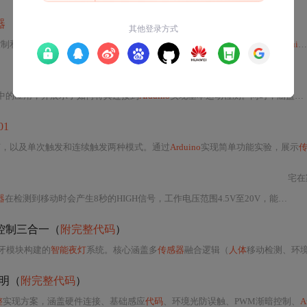
器
控制和温度补偿功能。它广泛应用于自动感应设备，并详细说明了如何与
Arduino
中的应用，并展示了如何将其连接到
Arduino
实现基本运动检测。同时，涵盖了灵敏度、延时设置和注意事项等内容。
01
节，以及单次触发和连续触发两种模式。通过
Arduino
实现简单功能实验，展示
宅在
器
在检测到移动时会产生8秒的HIGH信号，工作电压范围4.5V至20V，能检测3米内的移动。连接只需三根线，通过读取
控制三合一（
附完整代码
）
6蓝牙模块构建的
智能夜灯
系统。核心涵盖多
传感器
融合逻辑（
人体
移动检测、环境光照判断）、三级优先级控制策略（蓝牙指令＞夜间感应＞日间禁用）、硬件抗
明（
附完整代码
）
整
实现方案，涵盖硬件连接、基础感应
代码
、环境光防误触、PWM渐暗控制、
A