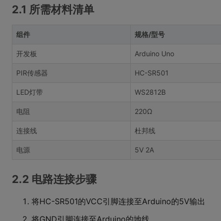
2.1 所需材料清单
组件
规格/型号
开发板
Arduino Uno
PIR传感器
HC-SR501
LED灯带
WS2812B
电阻
220Ω
连接线
杜邦线
电源
5V 2A
2.2 电路连接步骤
将HC-SR501的VCC引脚连接至Arduino的5V输出
将GND引脚连接至Arduino的地线