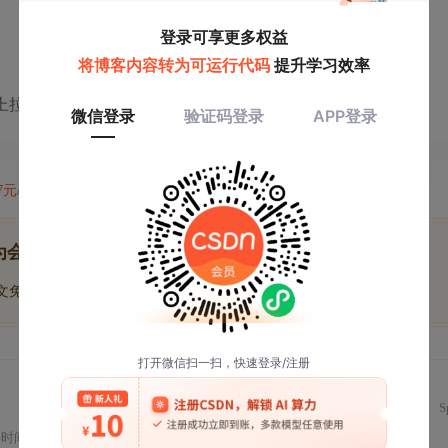
Ω上拉电阻
47元/天
开通会员,解锁全文
为会员后, 你将解锁
博文免费学
优质文库回答免费看
付费资源9折优惠
S
的时间模式，并通过一个简单实验展示了其功能。