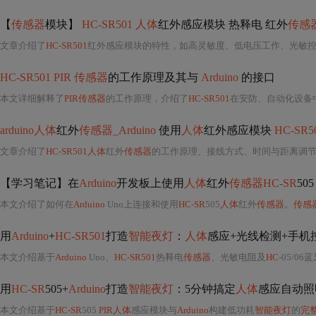
【
传感器
模块】
HC-SR501 人体
红外感应模块 热释电 红外
传感
文章介绍了
HC-SR501
红外感应模块的特性，如高灵敏度、低电压工作、光敏
HC-SR501 PIR 传感器
的工作原理及其与
Arduino
的接口
本文详细解释了
PIR传感器
的工作原理，介绍了
HC-SR501
在安防、自动化设备
arduino人体
红外
传感器_Arduino
使用
人体
红外感应模块
HC-SR5
文章介绍了
HC-SR501人体
红外
传感器
的工作原理、接线方式、时间与距离调
【学习笔记】在
Arduino
开发板上使用
人体
红外
传感器HC-SR
505
本文介绍了如何在
Arduino
Uno上连接和使用
HC-SR
505
人体
红外
传感器
。
传感
用
Arduino
+
HC-SR501
打造
智能夜灯
：
人体
感应+光线检测+手机
本文介绍基于
Arduino
Uno、
HC-SR501
热释电
传感器
、光敏电阻及
HC
-05/0
用
HC-SR
505+
Arduino
打造
智能夜灯
：5分钟搞定
人体
感应自动照
本文介绍基于
HC-SR
505
PIR人体
感应模块与
Arduino
构建低功耗
智能夜灯
的
完