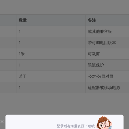
数量
备注
1
或其他兼容板
1
带可调电阻版本
1米
可裁剪
1
限流保护
若干
公对公/母对母
1
适配器或移动电源