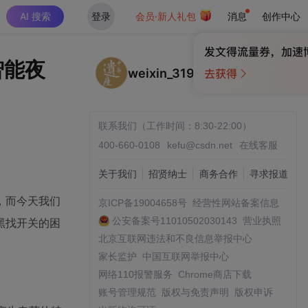
AI 搜索
登录
会员·新人礼包
消息
创作中心
智能夜
weixin_31951365
联系我们（工作时间：8:30-22:00）
400-660-0108
kefu@csdn.net
在线客服
关于我们
招贤纳士
商务合作
寻求报道
，而今天我们
京ICP备19004658号
经营性网站备案信息
公安备案号11010502030143
营业执照
黑找开关的困
北京互联网违法和不良信息举报中心
家长监护
中国互联网举报中心
网络110报警服务
Chrome商店下载
账号管理规范
版权与免责声明
版权申诉