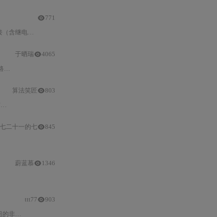
771
）、非阻塞式延时
代码
实现、灵敏度/延
于晒瑞
4065
了
完整
的
Arduino
程序。通过此项目，你可以学习模拟信号输入
算法笑匠
803
化
代码
（含PWM调光与延时管理），以及多区域联动、蓝
七二十一的七
845
蔚蓝慕
1346
ttt77
903
业级稳定性。