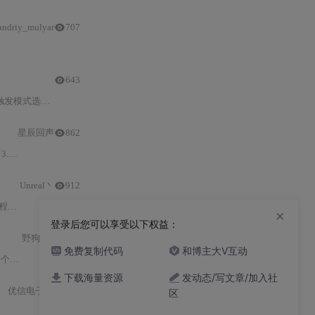
andriy_mulyar
707
智能
家居、IoT系统中的可靠性，适合嵌入式开发
643
与状态机等工程化优化策略。
星辰回声
862
环境-
Unreal丶
912
门。
×
登录后您可以享受以下权益：
野狗哦
2313
免费复制代码
和博主大V互动
本的
PIR传感器
项目。此外，还探讨了如何将
PIR传感器
应用于安防报警、
下载海量资源
发动态/写文章/加入社
优信电子
10210
区
人体
接近
传感器
时LED灯和蜂鸣器的响应。