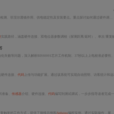
涅尔透镜作用、供电稳定性及安装要点。重点探讨如何通过硬件调节与软件优化降低误报，提升在
整
实践路径，涵盖硬件连接、双电位器参数调校（探测距离/延时）、单次/重复触发模式选择、本地声光报警及ESP8266联网远程告警（Blynk平台），并提供抗干扰安装规范、电源滤波设计、软件去抖
答
片工作机制、37秒以上上电校准必要性、3.3V输出电平兼容性、H/L触发模式差异、电位器与跳线配置要点，并给出软件去抖动、状态机设计、中断响应及光控/防宠等进阶方案，辅以系统化硬件-
盖硬件连接、
代码
上传与功能扩展。通过该系统可实现自动照明、访客统计和远程通知等应用，适用于物联网与嵌入式学习入
料准备、
传感器
介绍、硬件连接、
代码
编写到测试调试，一步步指导读者完成一个基
重复触发的工作方式，提供了接线示例和
Arduino
编程实例。通过实际操作，展示了当