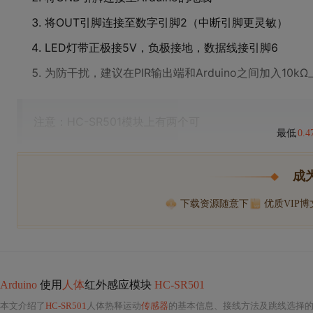
将OUT引脚连接至数字引脚2（中断引脚更灵敏）
LED灯带正极接5V，负极接地，数据线接引脚6
为防干扰，建议在PIR输出端和Arduino之间加入10k
注意：HC-SR501模块上有两个可
最低
0.
成
下载资源随意下
优质VIP
Arduino
使用
人体
红外感应模块
HC-SR501
本文介绍了
HC-SR501
人体热释运动
传感器
的基本信息、接线方法及跳线选择