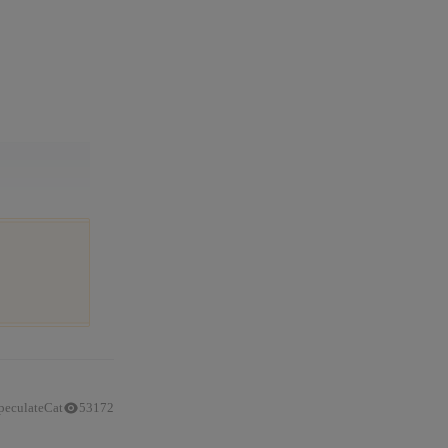
peculateCat
53172