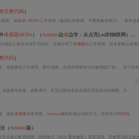
附完整代码
）
灯系统。涵盖
HC-SR501
工作原理（被动红外检测、可重复触发模式）、硬件连接（含继电器控制220V灯具的安全规范
外
传感器SR501
）（
Arduino
边
做
边学：从点亮Led到物联网）...
围内感应
人体
并自动开关的灯。详细介绍了
传感器
的工作原理、技术参数以及电路设计，并提供
整代码
）
涵盖模块工作原理、硬件连接（含晶体管驱动与光敏电阻扩展）、抗干扰布设要点、防误触优
三
参数调节、常见问题排查及高级应用如低功耗唤醒、分布式安防和WiFi联动上报。突出其作为环境感知入门器件的优势，并提供稳定性和可靠性优化策略。
接。涵盖
传感器
设置调整、
Arduino
编程检测运动的方法，并提供示例
代码
。
方法（
Arduino
版）
）逻辑误用、灵敏度与延迟旋钮的非线性校准、环境热干扰（空调/阳光/热源）、电源噪声与接地不良、菲涅尔透镜安装姿态及探测物理特性。强调实测验证、量化调试与硬件级抗扰设计，提升工