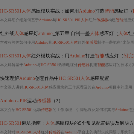
HC-SR501人体
感应模块实战：如何用
Arduino
打造
智能
感应灯（
本文详细介绍如何基于
Arduino
与
HC-SR501 PIR人体
红外
传感器
构建
智能
感应
红外线
人体
感应灯
arduino
_第五章 自制一盏
人体
感应灯（
人体
红
本教程教你如何使用
Arduino
和
HC-SR501人体
红外
传感器
制作一盏能在4米范
HC-SR501人体
红外模块实战：用
Arduino
打造
智能
感应灯（
附完
本文详解基于
Arduino
与
HC-SR501
热释电红外
传感器
构建
智能
感应灯的技术方案，
快速理解
Arduino
创意作品中
HC-SR501人体
感应配置
本文深入讲解
HC-SR501人体
感应模块的工作原理及其在
Arduino
项目中的应用，涵盖硬件连接、
Arduino - PIR
运动
传感器
（2）
本文介绍
HC-SR501
运动
传感器
的工作原理、引脚配置及如何将其与
Arduino
连
HC-SR501
避坑指南：
人体
感应模块的5个常见配置错误及解决
本文针对
HC-SR501人体
红外
传感器
在
Arduino
平台上的典型失效问题，系统剖析五大核心配置陷阱：跳线模式（单次/重复触发