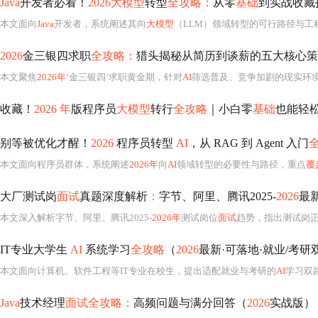
Java
开发者必看！
2026大模型
转型
全攻略：
从零
基础
到实战收藏
本文面向
Java
开发者，系统阐述其向
大模型
（LLM）领域转型的可行路径与工
2026
金三银四求职
全攻略：
猎头揭秘从简历到谈薪的五大核心策
本文聚焦
2026年
‘金三银四’求职黄金期，针对
AI
筛选普及、竞争加剧的现实环
收藏！
2026 年
版程序员
大模型
转行
全攻略
｜小白零
基础
也能轻
别等被优化才醒！
2026
程序员转型
AI
，从 RAG 到 Agent 入门
本文面向程序员群体，系统阐述
2026年
向
AI
领域转型的必要性与路径，重点
覆
‌大厂测试岗
面试
真题深度解析
：
字节、阿里、腾讯2025-
2026
最
本文深入解析字节、阿里、腾讯2025-
2026年
测试岗位
面试
趋势，指出测试岗正向
IT专业大学生
AI
系统学习
全攻略
（
2026
最新·可落地·就业/考研
本文面向计算机、软件工程等IT专业在校生，提出适配就业与考研的
AI
学习双
Java
技术经理
面试全攻略：
高频问题与满分回答（
2026
实战版）