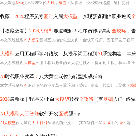
本文聚焦
Java
技术经理岗位
面试
，
覆盖
团队管理、技术架构选型、项目交付、业务协同四大核心能力。重点解析JVM调优、微服务与单体决策、高并发故障排查、技术债治理等
收藏！
2026
程序员零
基础
入局
大模型
，实现薪资翻倍职业逆袭
全
【收藏必看】
2026大模型
赛道崛起！程序员转型高薪
全攻略
，告
本文系统梳理
AI大模型
领域五大核心就业方向
：
全栈工程师、应用开发工程师
大模型
应用工程师学习路线
：
从提示词工程到
AI
系统构建，年薪
本文系统梳理
大模型
应用工程师必备的五大核心技术
：
提示词工程、检索增强生
AI
时代职业变革
：
八大黄金岗位与转型实战指南
本文系统解析
AI
驱动下的职业变革三重浪潮（替代、创造、转型），聚焦
大模
2026
最新版｜程序员/小白
大模型
转行
全攻略
（零
基础
入门+路
AI大模型人工智能
软件开发
面试
题.zip
AI大模型
作为当前
人工智能
领域的前沿技术，其在软件开发
面试
中的
面试
题往往