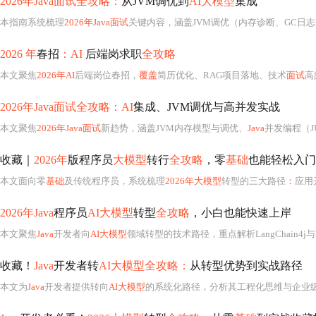
2026年Java面试全攻略：
从JVM调优到
AI大模型
集成
本指南系统梳理
2026年Java面试
关键内容，涵盖JVM调优（内存诊断、GC日志分析、Arthas实战）、并发编程（synchronized底层、StampedLock、虚拟线程
2026 年
春招
：AI
后端岗求职
全攻略
本文聚焦
2026年AI
后端岗位春招，
覆盖
简历优化、RAG项目落地、技术
面试
高
2026年Java面试全攻略：AI
集成、JVM调优与高并发实战
本文聚焦
2026年Java面试
新趋势，涵盖JVM内存模型与调优、
Java
并发编程（JUC/AQS）、
收藏｜
2026年
版程序员
大模型
转行
全攻略
，零
基础
也能轻松入门
本文面向零
基础
及传统程序员，系统梳理
2026年大模型
转型的三大路径
：
应用开发、微调工程与底层研发；指
2026年Java
程序员
AI大模型
转型
全攻略
，小白也能快速上岸
本文聚焦
Java
开发者向
AI大模型
领域转型的技术路径，重点解析LangChain4j与LangGraph4j的定位与协同关系，详解LangGraph4j三大核心要素（StateG
收藏！
Java
开发者转
AI大模型全攻略：
从转型优势到实战路径
本文为
Java
开发者提供转向
AI大模型
的系统化路径，分析其工程化思维与企业