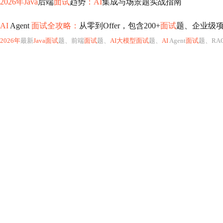
2026年Java
后端
面试
趋势
：AI
集成与场景题实战指南
AI
Agent
面试全攻略：
从零到Offer，包含200+
面试
题、企业级项目(
2026年
最新
Java面试
题、前端
面试
题、
AI大模型面试
题、
AI
Agent
面试
题、RA