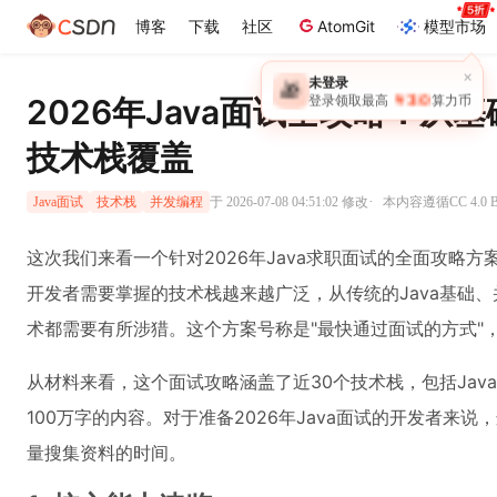
博客
下载
社区
AtomGit
模型市场
×
未登录
🎁
￥30
2026年Java面试全攻略：从基
登录领取最高
算力币
技术栈覆盖
·
于 2026-07-08 04:51:02 修改
本内容遵循CC 4.0
Java面试
技术栈
并发编程
这次我们来看一个针对2026年Java求职面试的全面攻略方
开发者需要掌握的技术栈越来越广泛，从传统的Java基础、
术都需要有所涉猎。这个方案号称是"最快通过面试的方式"
从材料来看，这个面试攻略涵盖了近30个技术栈，包括Jav
100万字的内容。对于准备2026年Java面试的开发者来
量搜集资料的时间。