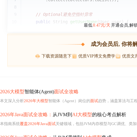
8
9
// Optional避免空指针异常
10
public
 String 
getUserName
(User user)
{
最低
0.47元/天
开通会员,解
成为会员后, 你将
下载资源随意下
优质VIP博文免费学
优质文
2026大模型
智能体(Agent)
面试全攻略
本文深入分析
2026年大模型
智能体（Agent）岗位的
面试
趋势，涵盖算法与工程两大方向
2026年Java面试全攻略：
从JVM到
AI大模型
的核心考点解析
本指南系统
覆盖2026年Java面试
关键领域，包括JVM内存模型与GC调优、类