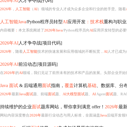
2026年AI
人才争夺战[代码]
2026年
，
人工智能
（
AI
）领域的专业人才成为众多企业和行业的抢手货。随着
人工智能Java
/Python程序员转型
AI
应用开发
：技术栈
重构与职业
内容概要
：
本文系统阐述了
2026年Java
/Python程序员向
AI
应用开发转型的必要
2026年AI
人才争夺战[项目代码]
2026年
，随着
人工智能
技术的快速发展和应用领域的不断拓宽，
AI
人才已成为
2026年AI
前沿动态[项目源码]
在
2026年
的
AI
领域，我们见证了前所未有的技术和产品的发展。头部企业开始
Java 面试
& 后端通用
面试
指南，
覆盖
计算机
基础
、数据库、分
2026年
最新
Java面试
题、前端
面试
题、
AI大模型面试
题、
AI
Agent
面试
题、RA
持续维护的企业
面试
题库网站，帮你拿到满意 offer！
2026年
最
网站内容深度整合
2026年
最新行业动态与用人标准，全面涵盖
Java
后端开发领