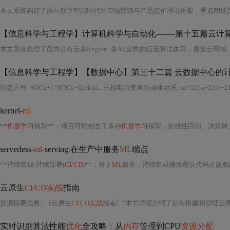
本文系统构建了面向数字智能时代的市场营销与产品定价理论框架，重点阐述
【信息科学与工程学】【数据中心】第三十二篇 云数据中心的计算
状态方程
:
SOCk+
1
​=SOCk​−Qn​ik​Δt​;
:
三相电流变换到αβ坐标系
:
iα​=32​​(ia​−21​ib​−21​ic​), iβ​=
kernel-
ml
**
机器学习
模型**
：
项目可能包含了多种
机器学习
模型，如线性回归、决策树、随机森林、支
serverless-
ml
-serving
:
在生产中服务
ML
端点
**持续集成/持续部署(
CI/CD
)**
：
对于
ML
服务，持续集成确保每次代码更改都能自动测试和构
云原生
CI/CD实战
指南
资源摘要信息
:
"《云原生
CI/CD实战
指南》"本书详细介绍了如何搭建和管理云
实时识别算法性能
优化
全攻略
：
从
内存
管理到CPU
资源分配