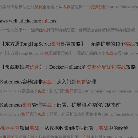
![实时识别算法性能
优化
全攻略
：
从
内存
管理到CPU
资源分配
](https
:
//d8it4huxumps7.cloudfront.net/uploads/images/65954e
aws well arhcitecture
ml
lens
- **性能效率**
：
强调
优化
计算和存储资源，使用适当的实例类型和存储选项
【东方通TongHttpServer
集群
部署策略】
：
无缝扩展的10个
实战
![【东方通TongHttpServer
集群
部署策略】
：
无缝扩展的10个
实战
技巧](https
:
//www
【负载测试与
优化
】
：
Docker中ollama的
资源分配优化实战
攻略
Kubernetes容器编排
实战：
从入门到
集群
管理
![Kubernetes容器编排
实战：
从入门到
集群
管理](https
:
//img-blog.csdnimg.cn/img_convert/e13fc6c39bd3c3711fc21927e9b5a184.jpeg)
Kubernetes
集群
管理
实战：
部署、扩展和监控的完整指南
![Kubernetes
集群
管理
实战：
部署、扩展和监控的完整指南](https
:
//media.licdn.com/dms/image/D4D12AQF_XaEJsZ
机器学习
项目
实战：
从数据收集到模型部署，
实战
中的经验
![
机器学习
项目
实战：
从数据收集到模型部署，
实战
中的经验](https
:
//img-blog.csd