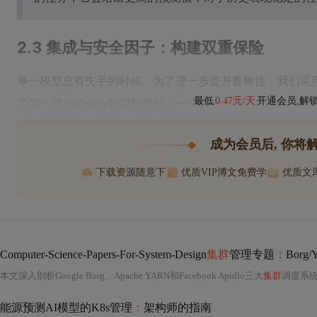
2.3 集成与安全因子：构建双重保险
单一模型总有失手的时候。为了进一步提升鲁棒性，我们采
最低
0.47元/天
开通会员,解
了两个独立的分位数回归模型（一个L
成为会员后, 你将
下载资源随意下
优质VIP博文免费学
优质文
Computer-Science-Papers-For-System-Design
集群
管理专题
：
Borg
本文深入剖析Google Borg、Apache YARN和Facebook Apollo三大
集群
调度系统的核心调度机制与架构设计。
能源预测AI模型的K8s管理
：
架构师的指南