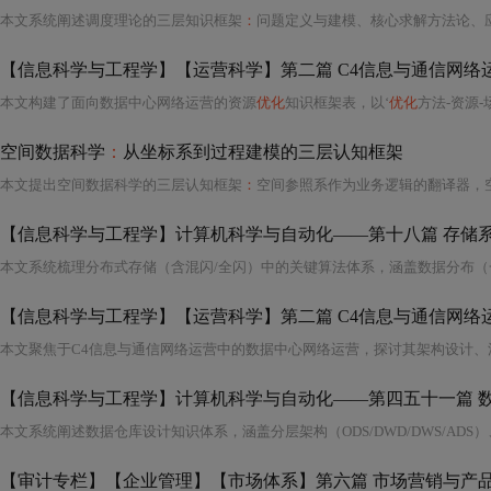
本文系统阐述调度理论的三层知识框架
：
问题定义与建模、核心求解方法论、应用前沿；重点解析主动I/O设备任务设计六原则及并发单元识别；全面梳理覆盖基础至前沿的资源调度算法谱系，包括存储、网络（含5
本文构建了面向数据中心网络运营的资源
优化
知识框架表，以‘
优化
方法-资源-场景-时间’为组合维度，系统梳理七类典型算
空间数据科学
：
从坐标系到过程建模的三层认知框架
本文提出空间数据科学的三层认知框架
：
空间参照系作为业务逻辑的翻译器，空间关系代数将地理关系转化为可编程逻辑，空间过程建模实现时空动态演化分析。强调空间数据清洗、特征工程、模型训练与结果交付的实操闭环，并指出时间
【信息科学与工程学】计算机科学与自动化——第十八篇 存储系
本文聚焦于C4信息与通信网络运营中的数据中心网络运营，探讨其架构设计、
【信息科学与工程学】计算机科学与自动化——第四五十一篇 数
【审计专栏】【企业管理】【市场体系】第六篇 市场营销与产品