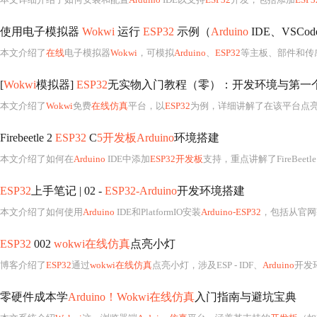
使用电子模拟器
Wokwi
运行
ESP32
示例（
Arduino
IDE、VSCod
本文介绍了
在线
电子模拟器
Wokwi
，可模拟
Arduino
、
ESP32
等主板、部件和传
[
Wokwi
模拟器]
ESP32
无实物入门教程（零）：开发环境与第一
本文介绍了
Wokwi
免费
在线仿真
平台，以
ESP32
为例，详细讲解了在该平台点亮第
Firebeetle 2
ESP32
C
5开发板Arduino
环境搭建
本文介绍了如何在
Arduino
IDE中添加
ESP32开发板
支持，重点讲解了FireBeetle
ESP32
上手笔记 | 02 -
ESP32-Arduino
开发环境搭建
本文介绍了如何使用
Arduino
IDE和PlatformIO安装
Arduino-ESP32
，包括从官网
ESP32
002
wokwi在线仿真
点亮小灯
博客介绍了
ESP32
通过
wokwi在线仿真
点亮小灯，涉及ESP - IDF、
Arduino
开发环境
零硬件成本学
Arduino！Wokwi在线仿真
入门指南与避坑宝典