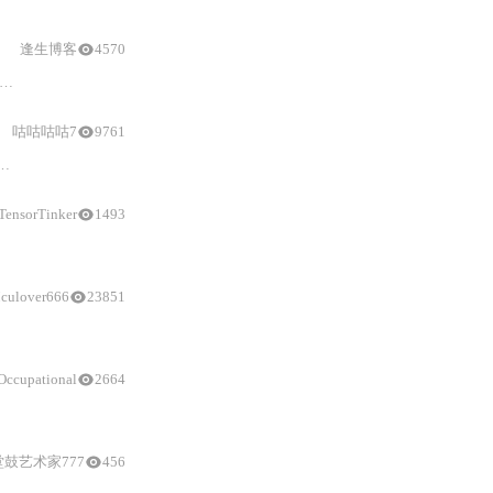
逢生博客
4570
IDE和VSCode的配置，最后给出
ESP32
C3示例，包括创建和运行模拟器等操
咕咕咕咕7
9761
ESP32 Arduino
函数示例，如数字输入、模拟输入、串口通讯、外部中
TensorTinker
1493
culover666
23851
ESP32
开发者入门。
Occupational
2664
仿真
等，支持多款芯片主板和
鼓艺术家777
456