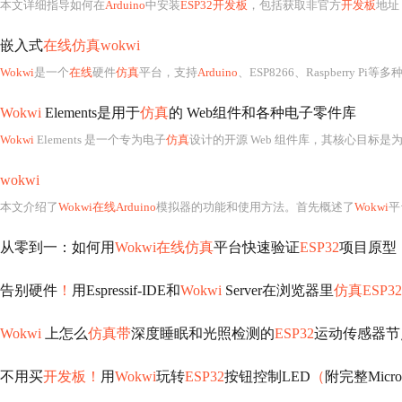
本文详细指导如何在
Arduino
中安装
ESP32开发板
，包括获取非官方
开发板
地址
嵌入式
在线仿真wokwi
Wokwi
是一个
在线
硬件
仿真
平台，支持
Arduino
、ESP8266、Raspberry Pi等多种嵌
Wokwi
Elements是用于
仿真
的 Web组件和各种电子零件库
Wokwi
Elements 是一个专为电子
仿真
设计的开源 Web 组件库，其核心目标是
wokwi
本文介绍了
Wokwi在线Arduino
模拟器的功能和使用方法。首先概述了
Wokwi
平台
从零到一：如何用
Wokwi在线仿真
平台快速验证
ESP32
项目原型
告别硬件
！
用Espressif-IDE和
Wokwi
Server在浏览器里
仿真ESP32
Wokwi
上怎么
仿真带
深度睡眠和光照检测的
ESP32
运动传感器节
不用买
开发板！
用
Wokwi
玩转
ESP32
按钮控制LED
（
附完整Micr