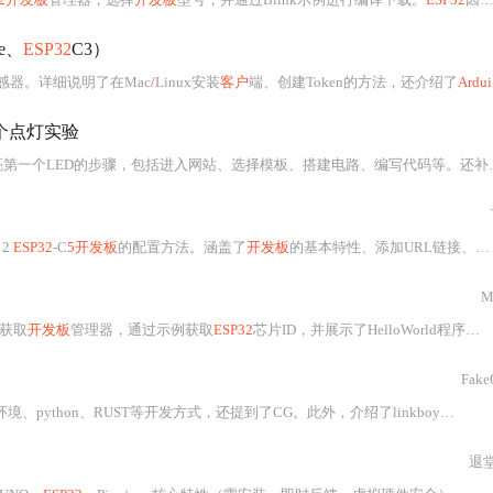
e、
ESP32
C3）
感器。详细说明了在Mac
/
Linux安装
客户
端、创建Token的方法，还介绍了
Arduino
个点灯实验
一个LED的步骤，包括进入网站、选择模板、搭建电路、编写代码等。还补充了常用
 2
ESP32
-C
5开发板
的配置方法。涵盖了
开发板
的基本特性、添加URL链接、安装驱动及验证步骤，帮助开发者快速上手物联网项目。
M
获取
开发板
管理器，通过示例获取
ESP32
芯片ID，并展示了HelloWorld程序的编写和下载过程。适合
Fake
、python、RUST等开发方式，还提到了CG。此外，介绍了linkboy图形化编程平台，它可解压运行，支持图形化连线、程序
退堂