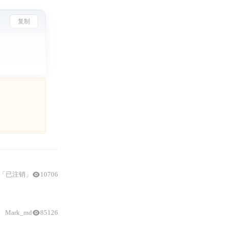
复制
「已注销」
10706
实例
，展示了在
Wokwi
上实现
Arduino
项目从设计到模拟
Mark_md
85126
Arduino
UNO、STM3