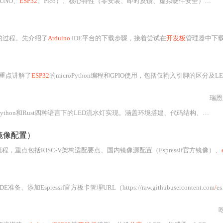
UNO、
ESP32
、Pico）、核心特性（零安装、即时反馈、虚拟硬件安全）、LED闪烁等实战项目、多组件与WiFi联网
的过程。先介绍了
Arduino
IDE平台的下载步骤，接着尝试在
开发板
管理器中下
重点讲解了
ESP32
的microPython编程和GPIO使用，包括仅输入引脚的区分及LED
瑞恩
和Rust四种语言下的LED流水灯实现。涵盖环境搭建、代码结构、执行效率（ESP-IDF最快、MicroPython最慢但开发高效）、内存占用及调试技巧，并延伸至PWM呼吸灯、中断响应与WiFi
镜像配置）
程，重点包括RISC-V架构适配要点、国内镜像源配置（Espressif官方镜像）、
添加Espressif官方板卡管理URL（https://raw.githubusercontent.com
/
espressif