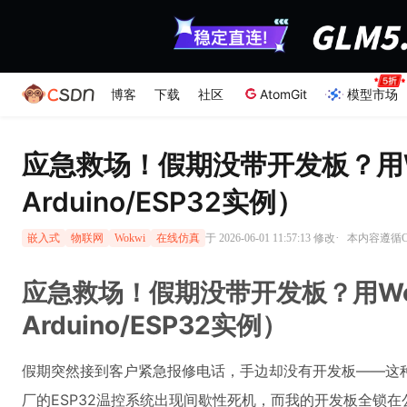
博客
下载
社区
AtomGit
模型市场
应急救场！假期没带开发板？用W
Arduino/ESP32实例）
·
于 2026-06-01 11:57:13 修改
本内容遵循CC
嵌入式
物联网
Wokwi
在线仿真
应急救场！假期没带开发板？用Wo
Arduino/ESP32实例）
假期突然接到客户紧急报修电话，手边却没有开发板——这
厂的ESP32温控系统出现间歇性死机，而我的开发板全锁在