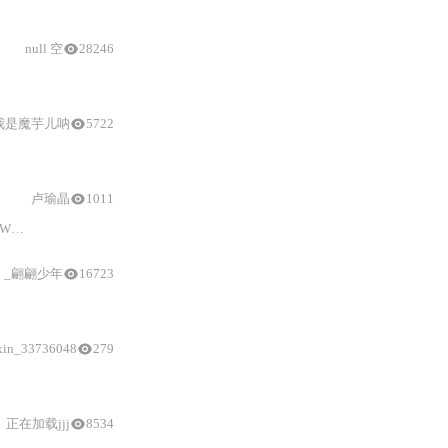
null 空
28246
我是魔芋儿呐
5722
卢瑜晶
1011
WM
/
ADC
/
DAC
/
触摸等硬件抽象层功能；支持
ESP32
全系列芯片（C3
/
C6
/
S3
/
H2
_翩翩少年
16723
Arduino
IDE中选择
开发板
和串口的方法。
xin_33736048
279
/
MQTT协议
仿真
、GDB源码调试及CI/CD自动化测
正在加载jjj
8534