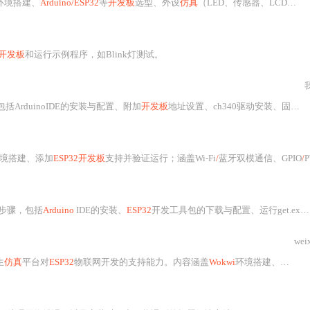
环境搭建、
Arduino/ESP32
等
开发板
选型、外设
仿真
（LED、传感器、LCD）、可视化调试（示波器、串口监视、单步执行）、性能分析及向真实硬件迁移的关键适配要点，并通过智能环境监测与多设备协同两个完整项目演示端到端开发流程。
开发板
和运行示例程序，如Blink灯测试。
括ArduinoIDE的安装与配置、附加
开发板
地址设置、ch340驱动安装、固件烧录步骤以及注意事项，特别强调了使用官方提供的库和正确设置的重要性。,
环境搭建、添加
ESP32开发板
支持并验证运行；涵盖Wi-Fi
/
蓝牙双模通信、GPIO
/
P
步骤，包括
Arduino
IDE的安装、
ESP32
开发工具包的下载与配置、运行get.exe程序以及在
wei
生
仿真
平台对
ESP32
物联网开发的支持能力。内容涵盖
Wokwi
环境搭建、ESP-IDF集成、项目创建、Wi-Fi