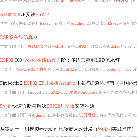
本文系统介绍
Wokwi
这一浏览器端
Arduino仿真
平台，涵盖其支持的
开发板
（如
Arduino
IDE安装
ESP32
博主为复刻项目需使用
ESP32
，记录了在
Arduino
IDE平台安装
ESP32
开发环境
ESP32在线仿真
器
本文介绍了电子
在线仿真
平台
Wokwi
，支持
ESP32
、STM32和
Arduino
的开发，
ESP32
003
wokwi在线仿真
进阶：多语言控制LED流水灯
本文基于
Wokwi在线仿真
平台，对比
ESP32
在C（ESP-IDF）、
Arduino
、MicroPython
Firebeetle 2
ESP32
C
5开发板Arduino
环境搭建避坑指南（
含
国内
本文详细介绍了Firebeetle 2
ESP32
-C
5开发板
在
Arduino
IDE中的完整环境搭建流
5分钟
快速诊断与解决
ESP32开发板
安装难题
本文详细介绍了在
Arduino
IDE中快速安装
ESP32开发板
支持的完整流程，涵盖IDE准备、
从零到一：用模拟器无硬件玩转嵌入式开发（
Wokwi
实战指南）