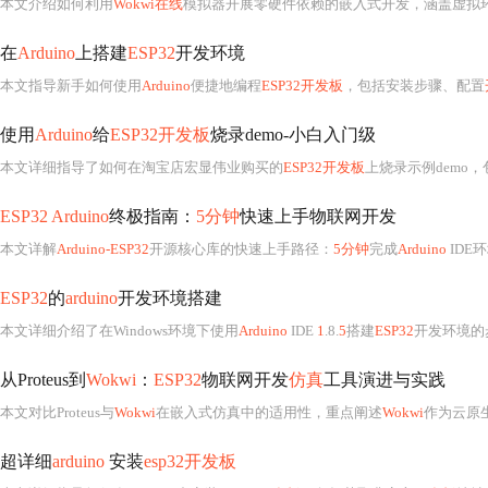
本文介绍如何利用
Wokwi在线
模拟器开展零硬件依赖的嵌入式开发，涵盖虚拟
在
Arduino
上搭建
ESP32
开发环境
本文指导新手如何使用
Arduino
便捷地编程
ESP32开发板
，包括安装步骤、配置
使用
Arduino
给
ESP32开发板
烧录demo-小白入门级
本文详细指导了如何在淘宝店宏显伟业购买的
ESP32开发板
上烧录示例demo，包
ESP32 Arduino
终极指南：
5分钟
快速上手物联网开发
本文详解
Arduino-ESP32
开源核心库的快速上手路径：
5分钟
完成
Arduino
IDE
ESP32
的
arduino
开发环境搭建
本文详细介绍了在Windows环境下使用
Arduino
IDE
1
.8.
5
搭建
ESP32
开发环境的
从Proteus到
Wokwi
：
ESP32
物联网开发
仿真
工具演进与实践
本文对比Proteus与
Wokwi
在嵌入式仿真中的适用性，重点阐述
Wokwi
作为云原
超详细
arduino
安装
esp32开发板