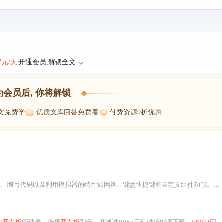
47元/天
开通会员,解锁全文
为会员后, 你将解锁
博文免费学
优质文库回答免费看
付费资源9折优惠
编写代码以及利用模拟器的特性如网格、键盘快捷键和自定义组件功能。通过一个LED闪烁项目的
32开发板
管理器，选择
开发板
型号，并通过Blink示例进行编译下载。
ESP32
因其性能、稳定性及丰富的SDK而受到青睐，对比其他MCU如