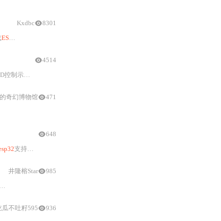
仿真
能力，并重点指出
仿真
与真机差异带
Kxdbc
8301
载
ESP32
失败，最后给出加入
开发板
管理地址、基于github镜像离线下载等下载
E
4514
控制示例。
的奇幻博物馆
471
648
esp32
支持包v7.0+安装、
开发板
型号选择（
ESP32
C
5
Dev Module）、关键
井隆榕Star
985
/arduino-esp32/
gh-pages
/
package_
esp32
_dev_index.json）、Boards Ma
吃瓜不吐籽595
936