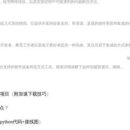
，处理网络错误，以及安装过程中可能遇到的问题解决方法。
入式系统模拟。它提供丰富的设备支持、库资源、直观的操作界面和集成的代码编写环境。官方文档和社区资源为初学者和专业人士提供了详尽
为开发者、教育工作者以及电子爱好者提供一种高效、灵活且易于集成的方式来构建交
快
支持的硬件设备和交互式工具。接着详细讲解了如何创建新项目、编辑代码、设计电路图、运行调试以及自定义组件。最后，列举了一些实用的键盘快捷键，以提高开发效率。
项目
（
附加速下载技巧
）
点
？
opython代码+接线图
）