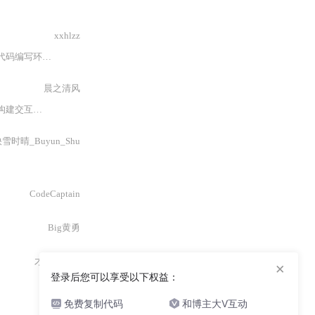
xxhlzz
的教程和实用案例。
晨之清风
互式硬件
仿真
环境。该库作为
Wokwi 在线仿真
平台的重要组成部分，极
雪时晴_Buyun_Shu
CodeCaptain
Big黄勇
才不是知知
×
登录后您可以享受以下权益：
庞少东
免费复制代码
和博主大V互动