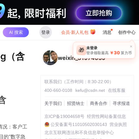
AI 搜索
登录
会员·新人礼包
消息
创作中心
×
未登录
🎁
￥30
g（含
登录领取最高
算力币
weixin_31974659
联系我们（工作时间：8:30-22:00）
400-660-0108
kefu@csdn.net
在线客服
含
关于我们
招贤纳士
商务合作
寻求报道
京ICP备19004658号
经营性网站备案信息
公安备案号11010502030143
营业执照
情况：客户工
北京互联网违法和不良信息举报中心
目的"数字急