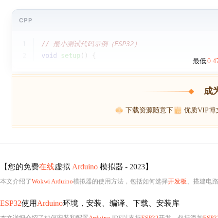
CPP
1
// 最小测试代码示例（ESP32）
2
void
setup
()
{
最低
0.
成
下载资源随意下
优质VIP
【您的免费
在线
虚拟
Arduino
模拟器 - 2023】
本文介绍了
Wokwi Arduino
模拟器的使用方法，包括如何选择
开发板
、搭建电路、
ESP32
使用
Arduino
环境，安装、编译、下载、安装库
本文详细介绍了如何安装和配置
Arduino
IDE以支持
ESP32
开发，包括添加
ESP