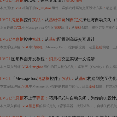
LVGL消息框
的72变
：
创意交互设计
实战指南
本文围绕
LVGL
框架下的
lv_msgbox
组件，详解六种高阶交互设计方案
：
动态渐变背景、多语言按钮矩阵、异步动画
LVGL消息框
控件
实战：
从
基础弹窗
到
自定义
按钮与自动关闭（
本文详解
LVGL
中Message box控件的
完整
应用
：
从
基础
创建、按钮定制与事件处理，到自动关闭、动画效果及内存优化策略。重
LVGL消息框
控件
实战：
从
基础
配置到高级交互设计
本文系统讲解
LVGL
中
消息框
（Message Box）控件的应用，涵盖
基础
构建、三层样式定制（
LVGL
图形界面开发教程
：消息框
交互实现一文说清
本文深入剖析
LVGL
中
msgbox
组件的四大核心机制
：
遮罩层（Overlay）作为模态事件过滤网、按钮系
LVGL
『Message box
消息框
控件』
实战：
从
基础
构建到交互优化
本文系统讲解
LVGL
中Message Box控件的构建与优化，涵盖
基础
创建、样式定制（容器/按钮背景/按钮样式）、交互逻辑（自动关闭、动画时长、事件防重触
LVGL消息框
不止于
弹窗：
巧用样式与自动关闭，为你的UI设计加分（避
本文深入解析
LVGL消息框
的样式定制（背景容器、按钮矩阵）、自动关闭机制（适用场景与动画时长优化）、FIT_TIGHT模式常见布局问题及替代方案，并介绍动态样