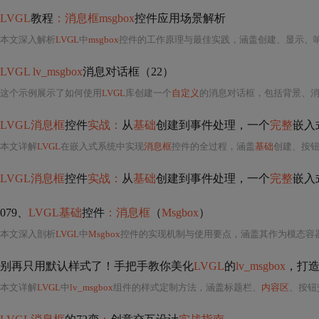
LVGL
教程
：消息框msgbox
控件应用场景解析
本文深入解析
LVGL
中
msgbox
控件的工作原理与最佳实践，涵盖创建、显示、响应及销毁全流程，强调其在嵌入式系统中的安全交互作用。重点介
LVGL lv_msgbox
消息对话框（22）
这个示例展示了如何使用
LVGL
库创建一个
自定义
的消息对话框，包括背景、
LVGL消息框
控件
实战：
从
基础
创建到事件处理，一个
完整
嵌入
本文详解
LVGL
在嵌入式系统中实现
消息框
控件的全过程，涵盖
基础
创建、按钮交互与自
LVGL消息框
控件
实战：
从
基础
创建到事件处理，一个
完整
嵌入
079、
LVGL基础
控件
：消息框
（
Msgbox
）
本文深入剖析
LVGL
中
Msgbox
控件的实现机制与使用要点，涵盖其作为模态容
别再只用默认样式了！手把手教你美化
LVGL
的
lv_msgbox
，打
本文详解
LVGL
中
lv_msgbox
组件的样式定制方法，涵盖标题栏、
内容区
、按钮交互状态的样