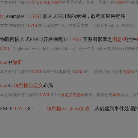
本文介绍了如何
自定义LVGL消息框
的背景样式。首先，需要了解
消息框
的组
lv_
examples
：LVGL
嵌入式GUI库的示例，教程和应用程序
本文详细介绍了
LVGL
图形库版本7.10.0的配置文件，包括启用printf、PC键盘、鼠标滚轮等选
物联网嵌入式ESP32开发例程32-
LVGL
开源图形库之
消息框
控件
LVGL（
Light and Versatile Graphics Library
）
是一个专为嵌入式系统设计的开源、轻量级、高性能图形用户界面库，广泛
lvgl
中
弹窗
本文介绍了如何在
LVGL
框架中创建和使用
弹窗
组件。首先讲解了创建
消息框
lvgl
8.2
消息框自定义
布局
本文详细介绍了如何在
LVGL
8.2中
自定义消息框
布局，包括创建
基础
容器、添
ESP32
LVGL
8.1 ——
消息框(msgbox)实战：
从创建到事件处理