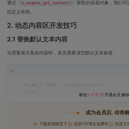
通过
获取的容器对象，我们可
lv_msgbox_get_content()
自定义布局。
2. 动态内容区开发技巧
2.1 替换默认文本内容
当需要展示复杂内容时，首先需要清空默认文本标签：
C
1
lv_obj_t
 *mbox = lv_msgbox_create(...);
2
lv_obj_t
最低
0.47元/天
开通会员,解
成为会员后, 你将
下载资源随意下
优质VIP博文免费学
优质文