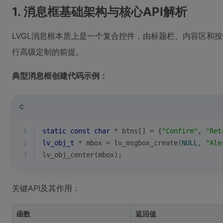
1. 消息框基础架构与核心API解析
LVGL消息框本质上是一个复合控件，由标题栏、内容区和
行高级定制的前提。
典型消息框创建代码示例：
C
1
static
const
char
 * btns[] = {
"Confirm"
, 
"Ret
2
lv_obj_t
 * mbox = lv_msgbox_create(
NULL
, 
"Ale
3
lv_obj_center(mbox);
关键API及其作用：
函数
返回值