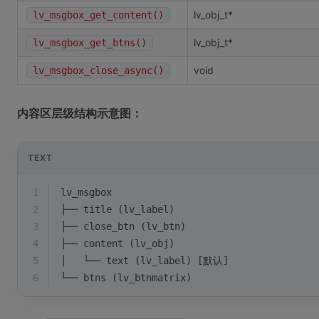
lv_obj_t*
lv_msgbox_get_content()
lv_obj_t*
lv_msgbox_get_btns()
void
lv_msgbox_close_async()
内容区层级结构示意图：
TEXT
1
lv_msgbox
2
├── title (lv_label)
3
├── close_btn (lv_btn)
4
├── content (lv_obj)
5
│   └── text (lv_label) [默认]
6
└── btns (lv_btnmatrix)