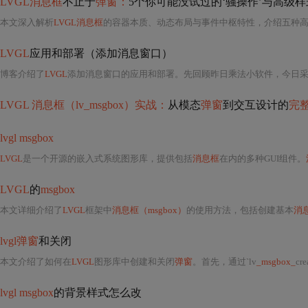
LVGL消息框
不止于
弹窗：
5个你可能没试过的‘骚操作’与高级
本文深入解析
LVGL消息框
的容器本质、动态布局与事件中枢特性，介绍五种
LVGL
应用和部署（添加消息窗口）
博客介绍了
LVGL
添加消息窗口的应用和部署。先回顾昨日乘法小软件，今日采用弹出
LVGL 消息框（lv_msgbox）实战：
从模态
弹窗
到交互设计的
完
lvgl msgbox
LVGL
是一个开源的嵌入式系统图形库，提供包括
消息框
在内的多种GUI组件。
LVGL
的
msgbox
本文详细介绍了
LVGL
框架中
消息框（msgbox）
的使用方法，包括创建基本
消
lvgl弹窗
和关闭
本文介绍了如何在
LVGL
图形库中创建和关闭
弹窗
。首先，通过`lv
_msgbox_
cr
lvgl msgbox
的背景样式怎么改