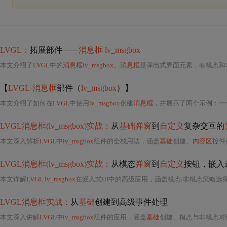
LVGL：
拓展部件——
消息框 lv_msgbox
本文介绍了
LVGL
中的
消息框lv_msgbox
。
消息框
是弹出式界面元素，有模态和非模态两种模式，能自动调整高度。它包含背景、关闭按
【
LVGL-消息框
部件（
lv_msgbox
）】
本文介绍了如何在
LVGL
中使用
lv_msgbox
创建
消息框
，并展示了两个示例
：
一
LVGL消息框(lv_msgbox)实战：
从
基础弹窗
到
自定义
复杂交互的
本文深入解析
LVGL
中
lv_msgbox
组件的全栈用法，涵盖
基础
创建、
内容区
控件嵌入（如输入框、进度条
LVGL消息框(lv_msgbox)实战：
从模态
弹窗
到
自定义
按钮，嵌入
本文详解
LVGL lv_msgbox
在嵌入式UI中的高级应用，涵盖模态/非模态策略选
LVGL消息框实战：
从
基础
创建到高级事件处理
本文深入讲解
LVGL
中
lv_msgbox
组件的应用，涵盖
基础
创建、模态与非模态对话框的区别及适用场景、事件