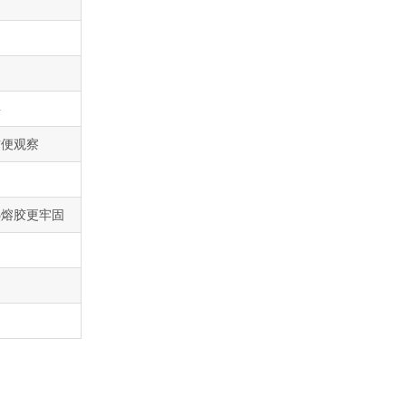
用
料
方便观察
热熔胶更牢固