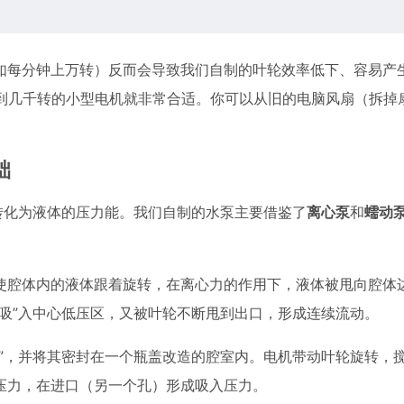
如每分钟上万转）反而会导致我们自制的叶轮效率低下、容易产
百到几千转的小型电机就非常合适。你可以从旧的电脑风扇（拆掉
础
转化为液体的压力能。我们自制的水泵主要借鉴了
离心泵
和
蠕动
使腔体内的液体跟着旋转，在离心力的作用下，液体被甩向腔体
吸”入中心低压区，又被叶轮不断甩到出口，形成连续流动。
轮”，并将其密封在一个瓶盖改造的腔室内。电机带动叶轮旋转，
压力，在进口（另一个孔）形成吸入压力。