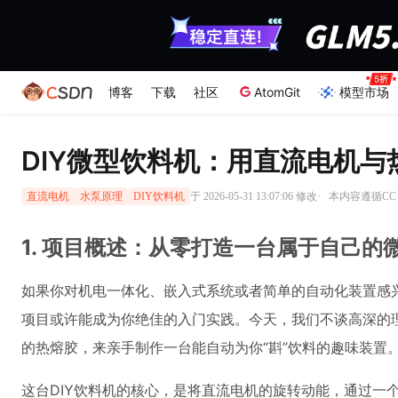
博客
下载
社区
AtomGit
模型市场
DIY微型饮料机：用直流电机
·
于 2026-05-31 13:07:06 修改
本内容遵循CC 4
直流电机
水泵原理
DIY饮料机
1. 项目概述：从零打造一台属于自己的
如果你对机电一体化、嵌入式系统或者简单的自动化装置感
项目或许能成为你绝佳的入门实践。今天，我们不谈高深的
的热熔胶，来亲手制作一台能自动为你“斟”饮料的趣味装置
这台DIY饮料机的核心，是将直流电机的旋转动能，通过一