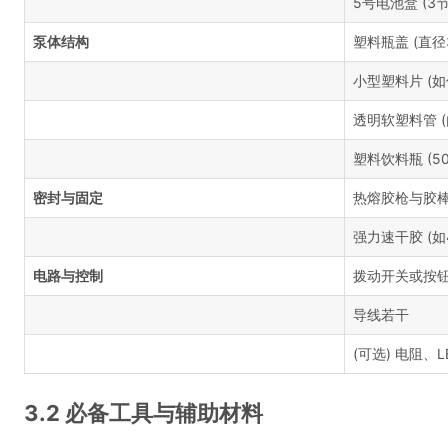
5号电池盒 (3节
泵体结构
塑料瓶盖 (直径
小型塑料片 (
透明软塑料管 (内
塑料饮料瓶 (50
密封与固定
热熔胶枪与胶棒
强力速干胶 (如
电路与控制
拨动开关或按钮
导线若干
(可选) 电阻、L
3.2 必备工具与辅助材料