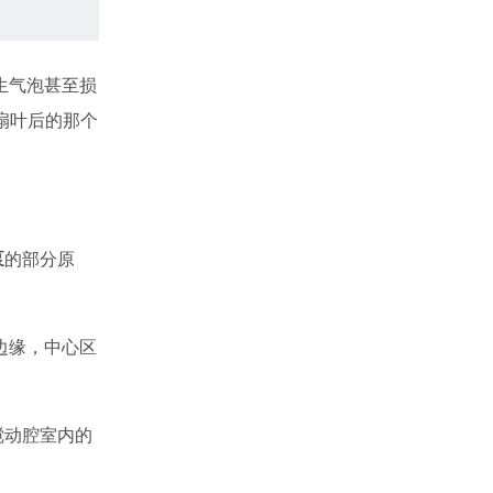
生气泡甚至损
扇叶后的那个
泵
的部分原
边缘，中心区
搅动腔室内的