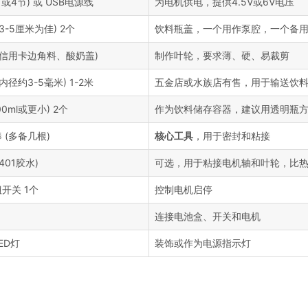
或4节) 或 USB电源线
为电机供电，提供4.5V或6V电压
3-5厘米为佳) 2个
饮料瓶盖，一个用作泵腔，一个备
如信用卡边角料、酸奶盖)
制作叶轮，要求薄、硬、易裁剪
径约3-5毫米) 1-2米
五金店或水族店有售，用于输送饮
0ml或更小) 2个
作为饮料储存容器，建议用透明瓶
 (多备几根)
核心工具
，用于密封和粘接
401胶水)
可选，用于粘接电机轴和叶轮，比
开关 1个
控制电机启停
连接电池盒、开关和电机
ED灯
装饰或作为电源指示灯