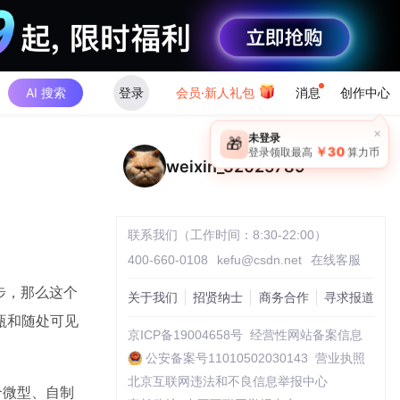
AI 搜索
登录
会员·新人礼包
消息
创作中心
×
未登录
🎁
￥30
登录领取最高
算力币
weixin_32025789
联系我们（工作时间：8:30-22:00）
400-660-0108
kefu@csdn.net
在线客服
步，那么这个
关于我们
招贤纳士
商务合作
寻求报道
瓶和随处可见
京ICP备19004658号
经营性网站备案信息
公安备案号11010502030143
营业执照
北京互联网违法和不良信息举报中心
个微型、自制