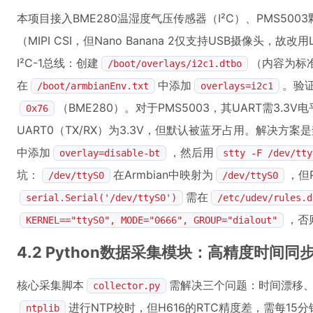
本项目接入BME280温湿度气压传感器（I²C）、PMS5003
（MIPI CSI，但Nano Banana 2仅支持USB摄像头，故改用
I²C-1总线：创建
（内容为标
/boot/overlays/i2c1.dtbo
在
中添加
。验
/boot/armbianEnv.txt
overlays=i2c1
（BME280）。对于PMS5003，其UART需3.3V电平，
0x76
UART0（TX/RX）为3.3V，但默认被蓝牙占用。解决方案
中添加
，然后用
overlay=disable-bt
stty -F /dev/tty
坑：
在Armbian中映射为
，但P
/dev/ttyS0
/dev/ttyS0
需在
serial.Serial('/dev/ttyS0')
/etc/udev/rules.d
，否
KERNEL=="ttyS0", MODE="0666", GROUP="dialout"
4.2 Python数据采集模块：高精度时间
核心采集脚本
需解决三个问题：时间漂移
collector.py
进行NTP校时，但H616的RTC精度差，需每15
ntplib