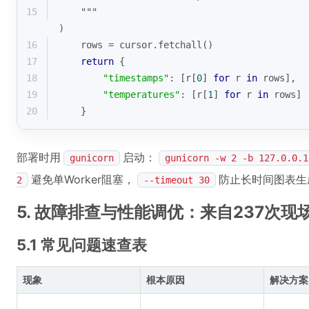
15
    """
)
16
    rows = cursor.fetchall()
17
return
 {
18
"timestamps"
: [r[
0
] 
for
 r 
in
 rows],
19
"temperatures"
: [r[
1
] 
for
 r 
in
 rows]
20
    }
部署时用
启动：
gunicorn
gunicorn -w 2 -b 127.0.0.1
避免单Worker阻塞，
防止长时间图表生
2
--timeout 30
5. 故障排查与性能调优：来自237次
5.1 常见问题速查表
现象
根本原因
解决方案