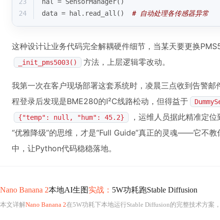
23
hal = SensorManager()
24
data = hal.read_all()  
# 自动处理各传感器异常
这种设计让业务代码完全解耦硬件细节，当某天要更换PMS50
方法，上层逻辑零改动。
_init_pms5003()
我第一次在客户现场部署这套系统时，凌晨三点收到告警邮件
程登录后发现是BME280的I²C线路松动，但得益于
DummyS
，运维人员据此精准定位
{"temp": null, "hum": 45.2}
“优雅降级”的思维，才是“Full Guide”真正的灵魂——
中，让Python代码稳稳落地。
Nano Banana 2
本地AI生图
实战：
5W功耗跑Stable Diffusion
本文详解
Nano Banana 2
在5W功耗下本地运行Stable Diffusion的完整技术方案，涵盖Mali-G52 GPU的FP16推理优化、INT4+FP16模型量化、USB 3.0带宽利用、被动散热设计及五大落地玩法（摄像头直连生图、OLED旋钮交互、SD卡即插即用模型库、GPI