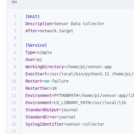
INI
1
[Unit]
2
Description
=Sensor Data Collector
3
After
=network.target
4
5
[Service]
6
Type
=simple
7
User
=pi
8
WorkingDirectory
=/home/pi/sensor-app
9
ExecStart
=/usr/local/bin/python3.
11
 /home/pi/
10
Restart
=
on
-failure
11
RestartSec
=
10
12
Environment
=PYTHONPATH=/home/pi/sensor-app/li
13
Environment
=LD_LIBRARY_PATH=/usr/local/lib
14
StandardOutput
=journal
15
StandardError
=journal
16
SyslogIdentifier
=sensor-collector
17