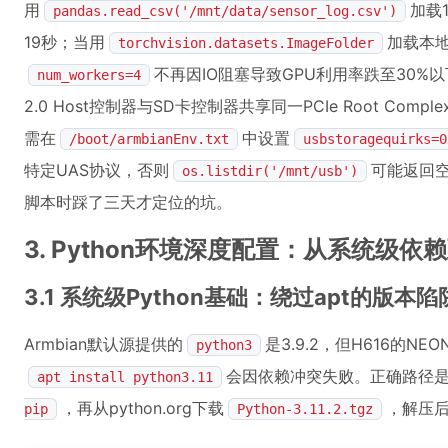
用
加载
pandas.read_csv('/mnt/data/sensor_log.csv')
19秒；当用
加载本
torchvision.datasets.ImageFolder
不再因IO阻塞导致GPU利用率跌至30%
num_workers=4
2.0 Host控制器与SD卡控制器共享同一PCIe Root Co
需在
中设置
/boot/armbianEnv.txt
usbstoragequirks=0
特定UAS协议，否则
可能返回
os.listdir('/mnt/usb')
脚本时踩了三天才定位的坑。
3. Python环境深度配置：从系统级
3.1 系统级Python基础：绕过apt的版本陷
Armbian默认源提供的
是3.9.2，但H616的N
python3
会因依赖冲突失败。正确路径
apt install python3.11
，再从python.org下载
，解压
pip
Python-3.11.2.tgz