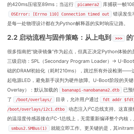
的420ms压缩至89ms；当运行
库捕获一帧10
picamera2
错误发生
OSError: [Errno 110] Connection timed out
是每一处物理设计都在为Python解释器的实时响应让路。
2.2 启动流程与固件策略：从上电到
的
>>>
很多指南把“烧录镜像”作为起点，但真正决定Python体验的是启
三级启动：SPL（Secondary Program Loader）→ U-Bo
础的DRAM初始化（耗时210ms），跳过所有外设检测—
起电源LED，避免新手误判为硬件故障。U-Boot阶段的关键在于
Overlay）：默认加载的
已预
bananapi-nanobanana2.dtb
了
目录，允许用户通过
/boot/overlays/
fdt addr $fdt
动态注入I²C总线支持。这直接
/boot/overlays/i2c1.dtbo
的温湿度传感器接在I²C-1总线上，无需重新编译整个内核
就能立即工作。更关键的是，其initram
smbus2.SMBus(1)