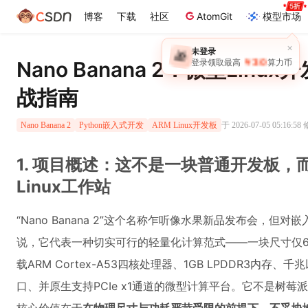
博客
下载
社区
AtomGit
模型市场
×
未登录
🎁
￥30
登录领取最高
算力币
Nano Banana 2：微型Linu
战指南
于 2026-07-05 05:16:58
Nano Banana 2
Python嵌入式开发
ARM Linux开发板
1. 项目概述：这不是一块普通开发板，
Linux工作站
“Nano Banana 2”这个名称乍听像水果新品发布会，但
说，它代表一种切实可行的轻量化计算范式——一块尺寸仅65
载ARM Cortex-A53四核处理器、1GB LPDDR3内存、千兆
口、并原生支持PCIe x1通道的微型计算平台。它不是树莓派的