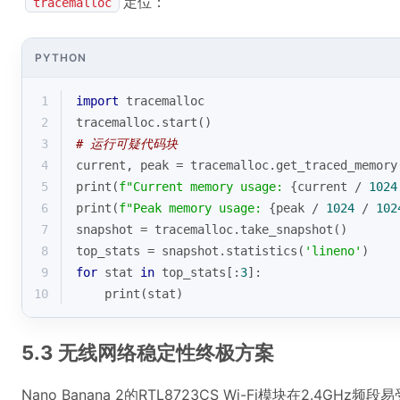
定位：
tracemalloc
PYTHON
1
import
 tracemalloc
2
tracemalloc.start()
3
# 运行可疑代码块
4
current, peak = tracemalloc.get_traced_memory
5
print
(
f"Current memory usage: 
{current / 
1024
6
print
(
f"Peak memory usage: 
{peak / 
1024
 / 
102
7
snapshot = tracemalloc.take_snapshot()
8
top_stats = snapshot.statistics(
'lineno'
)
9
for
 stat 
in
 top_stats[:
3
]:
10
print
(stat)
5.3 无线网络稳定性终极方案
Nano Banana 2的RTL8723CS Wi-Fi模块在2.4GHz