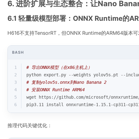
6. 进阶扩展与生态整合：让Nano Ban
6.1 轻量级模型部署：ONNX Runtime的
H616不支持TensorRT，但ONNX Runtime的ARM64版
BASH
1
# 导出ONNX模型（在x86主机上）
2
python export.py --weights yolov5s.pt --inclu
3
# 复制yolov5s.onnx到Nano Banana 2
4
# 安装ONNX Runtime ARM64
5
wget https://github.com/microsoft/onnxruntime
6
pip3.11 install onnxruntime-1.15.1-cp311-cp31
推理代码关键优化：