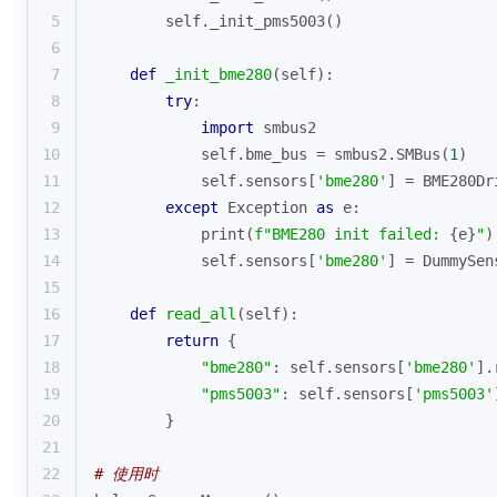
5
        self._init_pms5003()
6
7
def
_init_bme280
(
self
):
8
try
:
9
import
 smbus2
10
            self.bme_bus = smbus2.SMBus(
1
)
11
            self.sensors[
'bme280'
] = BME280Dr
12
except
 Exception 
as
 e:
13
print
(
f"BME280 init failed: 
{e}
"
)
14
            self.sensors[
'bme280'
] = DummySen
15
16
def
read_all
(
self
):
17
return
 {
18
"bme280"
: self.sensors[
'bme280'
].
19
"pms5003"
: self.sensors[
'pms5003'
20
        }
21
22
# 使用时