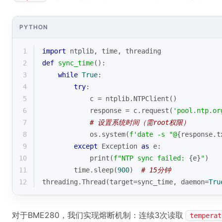
PYTHON
1
import
 ntplib, time, threading
2
def
sync_time
():
3
while
True
:
4
try
:
5
            c = ntplib.NTPClient()
6
            response = c.request(
'pool.ntp.or
7
# 设置系统时间（需root权限）
8
            os.system(
f'date -s "@
{response.t
9
except
 Exception 
as
 e:
10
print
(
f"NTP sync failed: 
{e}
"
)
11
        time.sleep(
900
)  
# 15分钟
12
threading.Thread(target=sync_time, daemon=
Tru
对于BME280，我们实现熔断机制：连续3次读取
temperat