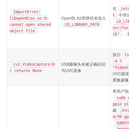
在
/et
ImportError:
中添
t
OpenBLAS库路径未加入
libopenblas.so.0:
LD_LI
cannot open shared
LD_LIBRARY_PATH
usr/loc
object file
，
ib"
执行
ls
-A 5
USB摄像头未被正确识别
cv2.VideoCapture(0
"VideoC
为UVC设备
) returns None
UVC描
更换摄像
将用户加
sudo 
gpio pi
建
/et
d/99-gp
SUBSY