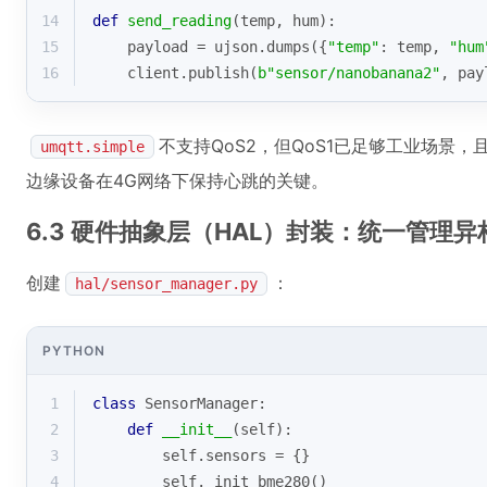
14
def
send_reading
(
temp, hum
):
15
    payload = ujson.dumps({
"temp"
: temp, 
"hum
16
    client.publish(
b"sensor/nanobanana2"
, pay
不支持QoS2，但QoS1已足够工业场景，
umqtt.simple
边缘设备在4G网络下保持心跳的关键。
6.3 硬件抽象层（HAL）封装：统一管理
创建
：
hal/sensor_manager.py
PYTHON
1
class
SensorManager
:
2
def
__init__
(
self
):
3
        self.sensors = {}
4
        self._init_bme280()