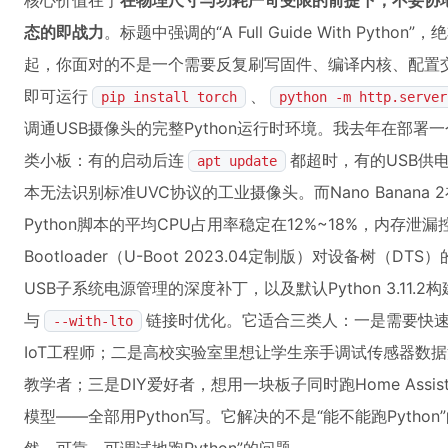
核心价值在于
在物理尺寸与功耗严苛受限的前提下，不妥协地保留
态的即战力
。标题中强调的“A Full Guide With Pyt
起，你面对的不是一个需要反复刷写固件、编译内核、配置交
即可运行
、
pip install torch
python -m http.server
调通USB摄像头的完整Python运行时环境。我去年在部
类小板：有的启动后连
都超时，有的USB供电
apt update
本无法识别标准UVC协议的工业摄像头。而Nano Banana
Python脚本的平均CPU占用率稳定在12%~18%，内存泄漏
Bootloader（U-Boot 2023.04定制版）对设备树（DTS）
USB子系统电源管理的深度补丁，以及默认Python 3.11.2
与
链接时优化。它适合三类人：一是需要快
--with-lto
IoT工程师；二是高校实验室里想让学生亲手调试传感器数据流、而
教学者；三是DIY爱好者，想用一块板子同时跑Home Assist
模型——全部用Python写。它解决的不是“能不能跑Pyth