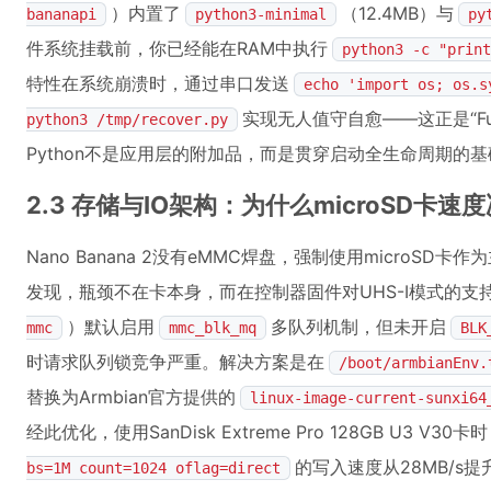
）内置了
（12.4MB）与
bananapi
python3-minimal
py
件系统挂载前，你已经能在RAM中执行
python3 -c "print
特性在系统崩溃时，通过串口发送
echo 'import os; os.s
实现无人值守自愈——这正是“Full G
python3 /tmp/recover.py
Python不是应用层的附加品，而是贯穿启动全生命周期的
2.3 存储与IO架构：为什么microSD卡速
Nano Banana 2没有eMMC焊盘，强制使用microS
发现，瓶颈不在卡本身，而在控制器固件对UHS-I模式的支持
）默认启用
多队列机制，但未开启
mmc
mmc_blk_mq
BLK
时请求队列锁竞争严重。解决方案是在
/boot/armbianEnv.
替换为Armbian官方提供的
linux-image-current-sunxi64
经此优化，使用SanDisk Extreme Pro 128GB U3 V30卡
的写入速度从28MB/s提升
bs=1M count=1024 oflag=direct