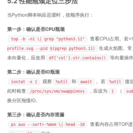
5.2 性能瓶颈定位三步法
当Python脚本响应迟缓时，按顺序执行：
第一步：确认是否CPU瓶颈
查看CPU占用。若>
top -b -n1 \| grep "python3.11"
生成火焰图。常
profile.svg --pid $(pgrep python3.11)
未向量化，应改用
等向量操
df['col'].str.contains()
第二步：确认是否IO瓶颈
观察
和
。若
接近
iostat -x 1
%util
await
%util
此时检查
，应设为
（
/proc/sys/vm/swappiness
1
su
换分区拖慢IO。
第三步：确认是否内存泄漏
查看内存占用TOP
ps aux --sort=-%mem \| head -10