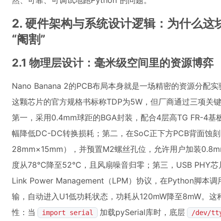
然、可靠、可调试地跑Python”的问题。
2. 硬件架构与系统设计逻辑：为什么这块
“阉割”
2.1 物理层设计：毫米级空间里的资源博弈
Nano Banana 2的PCB布局本身就是一场精密的资源分配实验。
这颗芯片的官方规格书标称TDP为5W，但厂商通过三项关键设
第一，采用0.4mm球距的BGA封装，配合4层高TG FR-
幅降低DC-DC转换损耗；第二，在SoC正下方PCB背面
28mm×15mm），并预置M2螺丝孔位，允许用户加装0.
度从78℃降至52℃，且风扇噪音归零；第三，USB PHY芯片选用
Link Power Management（LPM）协议，在Python脚本调
输，自动进入U1低功耗状态，功耗从120mW降至8mW。这
性：当
加载pySerial库时，底层
import serial
/dev/tt