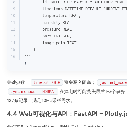
8
        id INTEGER PRIMARY KEY AUTOINCREMENT,
9
        timestamp DATETIME DEFAULT CURRENT_TI
10
        temperature REAL,
11
        humidity REAL,
12
        pressure REAL,
13
        pm25 INTEGER,
14
        image_path TEXT
15
    )
16
'''
)
关键参数：
避免写入阻塞；
timeout=20.0
journal_mode
在掉电时可能丢失最后1-2个事
synchronous = NORMAL
127条记录，满足10Hz采样需求。
4.4 Web可视化与API：FastAPI + Plotl