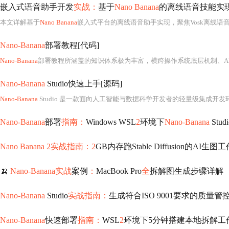
嵌入式语音助手开发
实战：
基于
Nano Banana
的离线语音技能实
本文详解基于
Nano Banana
嵌入式平台的离线语音助手实现，聚焦Vosk离线语音识别、唤醒词引擎（Porcupine/Snowboy）集成、音频前端处理（AEC/
Nano-Banana
部署教程[代码]
Nano-Banana
部署教程所涵盖的知识体系极为丰富，横跨操作系统底层机制、AI工程化落地、跨平台开发协
Nano-Banana
Studio快速上手[源码]
Nano-Banana
Studio 是一款面向人工智能与数据科学开发者的轻量级集成开发环境（IDE）或代码辅助框架，其设计目标在于降低
Nano-Banana
部署
指南：
Windows WSL
2
环境下
Nano-Banana
Stu
Nano Banana 2实战指南：2
GB内存跑Stable Diffusion的AI生图
🍌
Nano-Banana实战
案例
：
MacBook Pro
全
拆解图生成步骤详解
Nano-Banana
Studio
实战指南：
生成符合ISO 9001要求的质量管
Nano-Banana
快速部署
指南：
WSL
2
环境下5分钟搭建本地拆解工