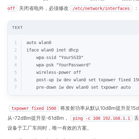
关闭省电外，必须修改
：
off
/etc/network/interfaces
TEXT
1
auto wlan0
2
iface wlan0 inet dhcp
3
    wpa-ssid "YourSSID"
4
    wpa-psk "YourPassword"
5
    wireless-power off
6
    post-up iw dev wlan0 set txpower fixed
7
    pre-down iw dev wlan0 set txpower auto
将发射功率从默认10dBm提升至1
txpower fixed 1500
从-72dBm提升至-61dBm，
丢
ping -c 100 192.168.1.1
设备于工厂车间时，唯一有效的方案。