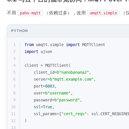
不用
（依赖过多），改用
（仅
paho-mqtt
umqtt.simple
PYTHON
1
from
 umqtt.simple 
import
 MQTTClient
2
import
 ujson
3
4
client = MQTTClient(
5
    client_id=
b"nanobanana2"
,
6
    server=
b"mqtt.example.com"
,
7
    port=
8883
,
8
    user=
b"username"
,
9
    password=
b"password"
,
10
    ssl=
True
,
11
    ssl_params={
"cert_reqs"
: ssl.CERT_REQUIRE
12
)
13