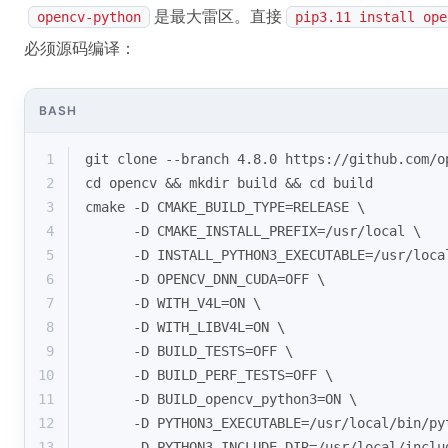
是最大雷区。直接
opencv-python
pip3.11 install ope
必须源码编译：
BASH
1
git 
clone
 --branch 4.8.0 https://github.com/o
2
cd
 opencv && mkdir build && 
cd
 build
3
cmake -D CMAKE_BUILD_TYPE=RELEASE \
4
      -D CMAKE_INSTALL_PREFIX=/usr/
local
 \
5
      -D INSTALL_PYTHON3_EXECUTABLE=/usr/
loca
6
      -D OPENCV_DNN_CUDA=OFF \
7
      -D WITH_V4L=ON \
8
      -D WITH_LIBV4L=ON \
9
      -D BUILD_TESTS=OFF \
10
      -D BUILD_PERF_TESTS=OFF \
11
      -D BUILD_opencv_python3=ON \
12
      -D PYTHON3_EXECUTABLE=/usr/
local
/bin/py
13
      -D PYTHON3_INCLUDE_DIR=/usr/
local
/inclu