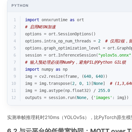
PYTHON
1
import
 onnxruntime 
as
 ort
2
# 启用NEON加速
3
options = ort.SessionOptions()
4
options.intra_op_num_threads = 
2
# 仅用2核，
5
options.graph_optimization_level = ort.GraphO
6
session = ort.InferenceSession(
"yolov5s.onnx"
7
# 输入预处理必须用NumPy，避免PIL的Python GIL锁
8
import
 numpy 
as
 np
9
img = cv2.resize(frame, (
640
, 
640
))
10
img = img.transpose(
2
, 
0
, 
1
)[
None
]  
# (1,3,64
11
img = img.astype(np.float32) / 
255.0
12
outputs = session.run(
None
, {
'images'
: img})
实测单帧推理耗时210ms（YOLOv5s），比PyTorch原生
6.2 与云平台的低带宽协同：MQTT over 