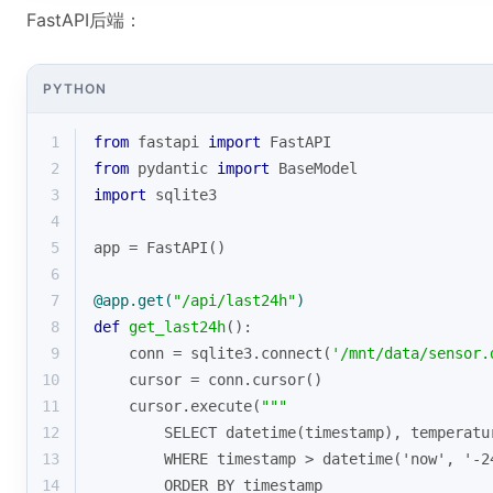
FastAPI后端：
PYTHON
1
from
 fastapi 
import
 FastAPI
2
from
 pydantic 
import
 BaseModel
3
import
 sqlite3
4
5
app = FastAPI()
6
7
@app.get(
"/api/last24h"
)
8
def
get_last24h
():
9
    conn = sqlite3.connect(
'/mnt/data/sensor.
10
    cursor = conn.cursor()
11
    cursor.execute(
"""
12
        SELECT datetime(timestamp), temperatu
13
        WHERE timestamp > datetime('now', '-2
14
        ORDER BY timestamp