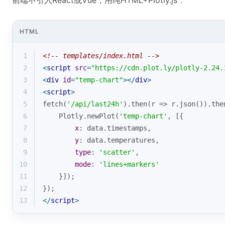
前端不引入React或Vue，用纯HTML+Plotly.js：
HTML
1
<!-- templates/index.html -->
2
<
script
src
=
"https://cdn.plot.ly/plotly-2.24.
3
<
div
id
=
"temp-chart"
>
</
div
>
4
<
script
>
5
fetch(
'/api/last24h'
).then(
r
 =>
 r.json()).the
6
    Plotly.newPlot(
'temp-chart'
, [{
7
x
: data.timestamps,
8
y
: data.temperatures,
9
type
: 
'scatter'
,
10
mode
: 
'lines+markers'
11
    }]);
12
});
13
</
script
>