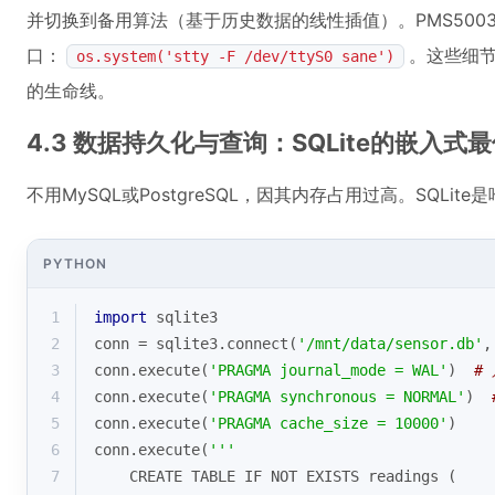
并切换到备用算法（基于历史数据的线性插值）。PMS500
口：
。这些细
os.system('stty -F /dev/ttyS0 sane')
的生命线。
4.3 数据持久化与查询：SQLite的嵌入式
不用MySQL或PostgreSQL，因其内存占用过高。SQLi
PYTHON
1
import
 sqlite3
2
conn = sqlite3.connect(
'/mnt/data/sensor.db'
,
3
conn.execute(
'PRAGMA journal_mode = WAL'
)  
#
4
conn.execute(
'PRAGMA synchronous = NORMAL'
)  
5
conn.execute(
'PRAGMA cache_size = 10000'
)    
6
conn.execute(
'''
7
    CREATE TABLE IF NOT EXISTS readings (