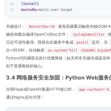
18
[Install]
19
WantedBy
=multi-user.target
关键设计：
避免高频重启触发内核OOM Kil
RestartSec=10
确保加载自编译OpenCV的so文件；
SyslogIdentifier
日志可读性极强。我曾在此服务中集成
监控，当
psutil
次>95%时，自动触发
os.system("kill -SIGUSR1 $(pido
Python代码捕获后执行优雅降级（如关闭非关键传感器采样）。这
别于普通教程的核心。
3.4 网络服务安全加固：Python Web
当用Flask或FastAPI暴露HTTP接口时，
app.run(host='0.
通过Nginx反向代理：