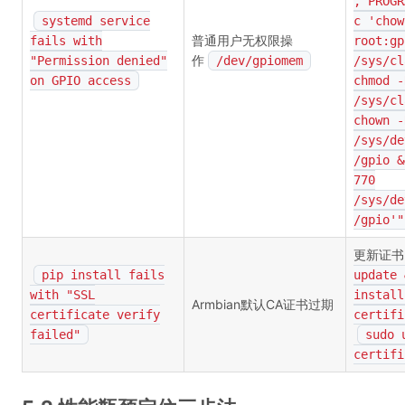
, PROGR
systemd service
c 'chow
普通用户无权限操
fails with
root:gp
作
"Permission denied"
/dev/gpiomem
/sys/cl
on GPIO access
chmod -
/sys/cl
chown -
/sys/de
/gpio &
770
/sys/de
/gpio'"
更新证书
pip install fails
update 
with "SSL
install
Armbian默认CA证书过期
certificate verify
certifi
failed"
sudo 
certifi