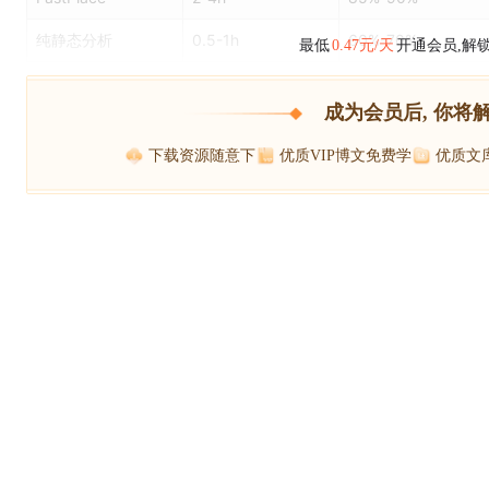
纯静态分析
0.5-1h
60%-70%
最低
0.47元/天
开通会员,解
成为会员后, 你将
下载资源随意下
优质VIP博文免费学
优质文