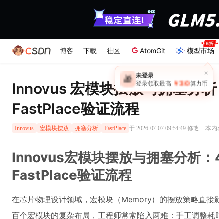
博客
下载
社区
AtomGit
模型市场
×
未登录
🎁
￥30
Innovus 宏模块摆放与拥塞
登录领取最高
算力币
FastPlace验证流程
·
于 2026-07-07 09:54:49 修改
本内容
Innovus
宏模块摆放
拥塞分析
FastPlace
Innovus宏模块摆放与拥塞分析
FastPlace验证流程
在芯片物理设计领域，宏模块（Memory）的摆放策略直
百个宏模块的复杂布局，工程师常常陷入两难：手工调整耗