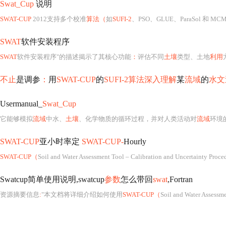
Swat_Cup
说明
SWAT-CUP
2012支持多个校准
算法（
如
SUFI-2
、PSO、GLUE、ParaSol 和 M
SWAT
软件安装程序
SWAT
软件安装程序"的描述揭示了其核心功能
：
评估不同
土壤
类型、土地
利用
不止
是调参
：
用
SWAT-CUP
的
SUFI-2算法深入理解
某
流域
的
水文
Usermanual_
Swat_Cup
它能够模拟
流域
中水、
土壤
、化学物质的循环过程，并对人类活动对
流域
环境
SWAT-CUP
亚小时率定
SWAT-CUP-
Hourly
SWAT-CUP（
Soil and Water Assessment Tool – Calibration and Uncertainty Proce
Swatcup简单使用说明,swatcup
参数
怎么带回
swat
,Fortran
资源摘要信息
:
"本文档将详细介绍如何使用
SWAT-CUP（
Soil and Water Assessment