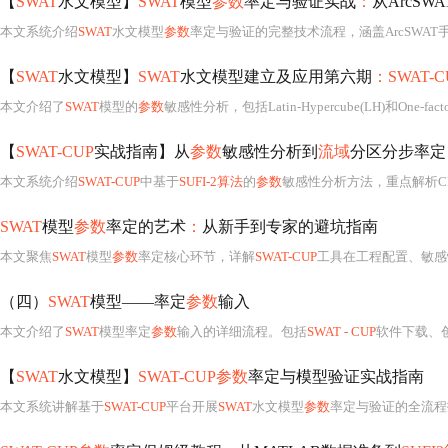
【
SWAT
水文模型】
SWAT
模型
参数
率定与验证实战
：
从ArcSW
本文系统介绍
SWAT
水文模型
参数
率定与验证的完整技术流程，涵盖ArcSWAT
【
SWAT
水文模型】
SWAT
水文模型建立及应用第六期
：SWAT-
本文介绍了
SWAT
模型的
参数
敏感性分析，包括Latin-Hypercube(LH)和One-factor-At-a-Time(OAT)方法，以及如
【
SWAT-CUP
实战指南】从
参数
敏感性分析到
流域
分区分步率定
本文系统介绍
SWAT-CUP
中基于
SUFI-2算法
的
参数
敏感性分析方法，重点解析C
SWAT
模型
参数
率定的艺术
：
从新手到专家的避坑指南
本文聚焦
SWAT
模型
参数
率定核心环节，详解
SWAT-CUP
工具在工程配置、敏感性分析、
（四）
SWAT
模型——率定
参数
输入
本文介绍了
SWAT
模型率定
参数
输入的详细流程。包括
SWAT - CUP
软件下载、创建工程，对Call
【
SWAT
水文模型】
SWAT-CUP参数
率定与模型验证实战指南
本文系统讲解基于
SWAT-CUP
平台开展
SWAT
水文模型
参数
率定与验证的全流程