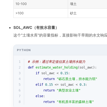
10-100
壤土
>100
砂土
SOL_AWC（有效水容量）
这个"土壤水库"的容量指标，直接影响干旱期的水文响
PYTHON
1
# 示例：通过率定值估算土壤持水能力
2
def
estimate_water_holding
(
sol_awc
):
3
if
 sol_awc < 
0.15
:
4
return
"砾石质土壤，持水能力弱"
5
elif
0.15
 <= sol_awc < 
0.3
:
6
return
"典型农业土壤"
7
else
:
8
return
"有机质丰富的森林土壤"