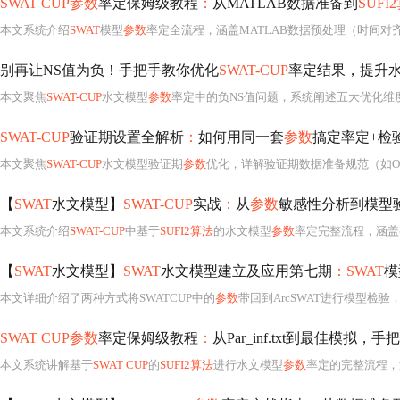
SWAT CUP参数
率定保姆级教程
：
从MATLAB数据准备到
SUFI
本文系统介绍
SWAT
模型
参数
率定全流程，涵盖MATLAB数据预处理（时间对齐、单位转
别再让NS值为负！手把手教你优化
SWAT-CUP
率定结果，提升
本文聚焦
SWAT-CUP
水文模型
参数
率定中的负NS值问题，系统阐述五大优化维
SWAT-CUP
验证期设置全解析
：
如何用同一套
参数
搞定率定+检
本文聚焦
SWAT-CUP
水文模型验证期
参数
优化，详解验证期数据准备规范（如Obse
【
SWAT
水文模型】
SWAT-CUP
实战
：
从
参数
敏感性分析到模型
本文系统介绍
SWAT-CUP
中基于
SUFI2算法
的水文模型
参数
率定完整流程，涵盖
【
SWAT
水文模型】
SWAT
水文模型建立及应用第七期
：SWAT
模
本文详细介绍了两种方式将SWATCUP中的
参数
带回到ArcSWAT进行模型检验，包括文件替换、手动修改和通
SWAT CUP参数
率定保姆级教程
：
从Par_inf.txt到最佳模拟
本文系统讲解基于
SWAT CUP
的
SUFI2算法
进行水文模型
参数
率定的完整流程，涵盖Par_inf.t