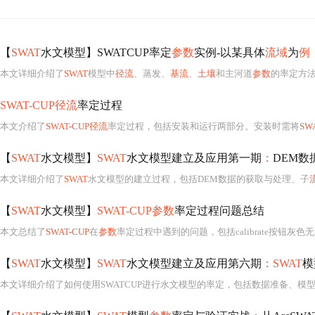
【
SWAT
水文模型】SWATCUP率定
参数
实例-以某具体
流域
为
例
本文详细介绍了
SWAT
模型中
径流
、蒸发、
基流
、
土壤
和主河道
参数
的率定方法
SWAT-CUP径流
率定过程
本文介绍了
SWAT-CUP径流
率定过程，包括安装和运行两部分。安装时需将
SW
【
SWAT
水文模型】
SWAT
水文模型建立及应用第一期
：
DEM数
本文详细介绍了
SWAT
水文模型的建立过程，包括DEM数据的获取与处理、子
【
SWAT
水文模型】
SWAT-CUP参数
率定过程问题总结
本文总结了
SWAT-CUP
在
参数
率定过程中遇到的问题，包括calibrate按钮灰色
【
SWAT
水文模型】
SWAT
水文模型建立及应用第六期
：SWAT
模
本文详细介绍了如何使用SWATCUP进行水文模型的率定，包括数据准备、模