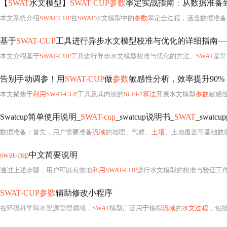
【
SWAT
水文模型】
SWAT CUP参数
率定实战指南
：
从数据准备
本文系统介绍
SWAT CUP
在
SWAT
水文模型中的
参数
率定全过程，涵盖数据准备
基于
SWAT-CUP
工具进行异步水文模型校准与优化的详细指南—
本文介绍基于
SWAT-CUP
工具进行异步水文模型校准与优化的方法。
SWAT
是常
告别手动调参！用
SWAT-CUP
做
参数
敏感性分析，效率提升90%
本文聚焦于
利用SWAT-CUP
工具及其内嵌的
SUFI-2算法
开展水文模型
参数
敏感
Swatcup简单使用说明_
SWAT-cup
_swatcup说明书_
SWAT
_swatcup
数据准备
：
首先，用户需要准备
流域
的地理、气候、
土壤
、土地覆盖等基础数据，
swat-cup
中文简要说明
通过上述步骤，用户可以有效地
利用SWAT-CUP
进行水文模型的校准与验证工
SWAT-CUP参数
辅助修改小程序
在环境科学和水资源管理领域，
SWAT
模型广泛用于模拟
流域
的
水文过程
，包