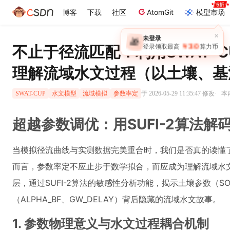
博客
下载
社区
AtomGit
模型市场
×
未登录
🎁
￥30
不止于径流匹配：利用SWAT-CU
登录领取最高
算力币
理解流域水文过程（以土壤、基
·
于 2026-05-29 11:35:47 修改
本
SWAT-CUP
水文模型
流域模拟
参数率定
超越参数调优：用SUFI-2算法解
当模拟径流曲线与实测数据完美重合时，我们是否真的读懂了
而言，参数率定不应止步于数学拟合，而应成为理解流域水
层，通过SUFI-2算法的敏感性分析功能，揭示土壤参数（SOL_
（ALPHA_BF、GW_DELAY）背后隐藏的流域水文故事。
1. 参数物理意义与水文过程耦合机制