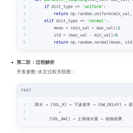
3
if
 dist_type == 
'uniform'
:
4
return
 np.random.uniform(min_val,
5
elif
 dist_type == 
'normal'
:
6
        mean = (min_val + max_val)/
2
7
        std = (max_val - min_val)/
6
8
return
 np.random.normal(mean, std
第二阶：过程解析
开发参数-水文过程关联图：
TEXT
1
降水 → [SOL_K] → 下渗速率 → [GW_DELAY] 
2
          ↓
3
      [SOL_AWC] → 土壤储水量 → 植物蒸腾