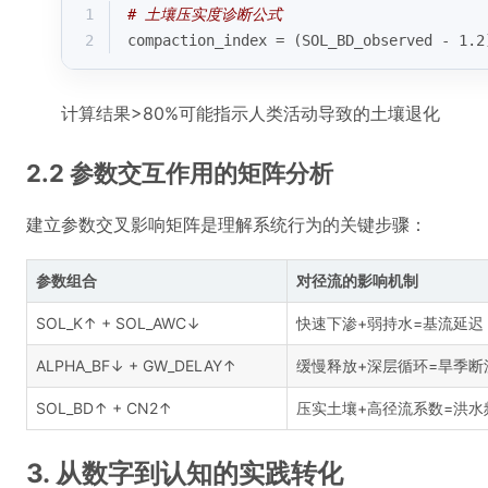
1
# 土壤压实度诊断公式
2
compaction_index = (SOL_BD_observed - 1.2
计算结果>80%可能指示人类活动导致的土壤退化
2.2 参数交互作用的矩阵分析
建立参数交叉影响矩阵是理解系统行为的关键步骤：
参数组合
对径流的影响机制
SOL_K↑ + SOL_AWC↓
快速下渗+弱持水=基流延迟
ALPHA_BF↓ + GW_DELAY↑
缓慢释放+深层循环=旱季断
SOL_BD↑ + CN2↑
压实土壤+高径流系数=洪水
3. 从数字到认知的实践转化