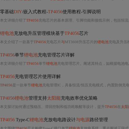
零基础
DIY
/嵌入式教程-
TP4056
使用教程-引脚说明
本文详细介绍了
TP4056
充电芯片的基本原理、引脚功能和接线示例，包括恒流控制、充电状态指示以及3D动
锂电池
充放电升压管理模块基于
TP4056
芯片
本文介绍了一款基于
TP4056
充电芯片
与
MT3608升压芯片的
锂电池
充电及升压模块的设计。文
TP4056
单节
锂电池
充电管理芯片详解
本文详细介绍了
TP4056
单节
锂电池
充电管理芯片。阐述其特点，如根据电池电压调整参数、软启动等；说明了充电过程、电流设置
TP4056
充电管理芯片使用详解
TP4056
是一款单节
锂电池
充电管理IC，具备恒流/恒压充电模式，内置防倒充电路。充电过程包括预充、恒流、恒压阶段，充电电
TP4056锂电池
管理支持
太阳能
充电效率优化策略
本文探讨如何通过预稳压、滞回控制和低功耗唤醒等设计，提升
TP4056
在
太阳
TP4056
Type-C
锂电池
充放电电路设计
与电源
路径管理
本文围绕
TP4056
芯片构建Type-C接口单节
锂电池
充放电系统，重点阐述三段式充电机制、5V输入下