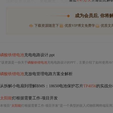
最低
0.47元/天
开通会员,解
流则会逐渐减小。
充电截止
：当充电电流减小到设定值的约1/
成为会员后, 你将
下载资源随意下
优质VIP博文免费学
优质文
磷酸铁锂电池
充电电路设计.ppt
"该资源是一份关于
磷酸铁锂电池
充电电路设计的PPT，主要介绍了如何使用AVR单片机来构
磷酸铁锂电池
充放电管理电路方案全解析
从拆解小电扇到理解BMS：18650电池保护芯片
TP4056
的实战分
太阳能
灯根据需要工作-项目开发
本项目“
太阳能
灯根据需要工作-项目开发”是一个典型的嵌入式物联网终端应用系统，深度