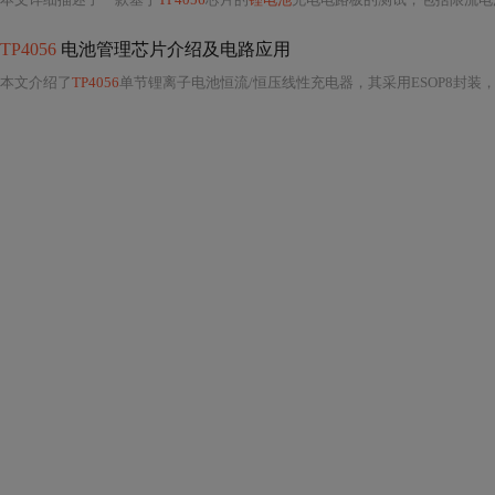
TP4056
电池管理芯片介绍及电路应用
本文介绍了
TP4056
单节锂离子电池恒流/恒压线性充电器，其采用ESOP8封装，适合便携式产品。阐述了典型应用电路，包括管脚定义、工作原理、充电电流设定等，还介绍了其他典