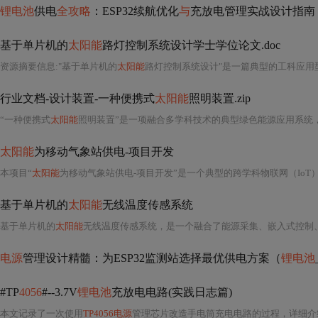
锂电池
供电
全攻略
：ESP32续航优化
与
充放电管理实战设计指南
基于单片机的
太阳能
路灯控制系统设计学士学位论文.doc
资源摘要信息:"基于单片机的
太阳能
路灯控制系统设计"是一篇典型的工科应用型学士学位论文，
行业文档-设计装置-一种便携式
太阳能
照明装置.zip
“一种便携式
太阳能
照明装置”是一项融合多学科技术的典型绿色能源应用系统
太阳能
为移动气象站供电-项目开发
本项目“
太阳能
为移动气象站供电-项目开发”是一个典型的跨学科物联网（IoT）边缘智能系统工程，深度融合了可
基于单片机的
太阳能
无线温度传感系统
基于单片机的
太阳能
无线温度传感系统，是一个融合了能源采集、嵌入式控制
电源
管理设计精髓：为ESP32监测站选择最优供电方案（
锂电池
#TP
4056
#--3.7V
锂电池
充放电电路(实践日志篇)
本文记录了一次使用
TP4056电源
管理芯片改造手电筒充电电路的过程，详细介