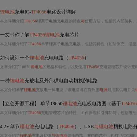
锂电池
充电IC-
TP4056
电路设计详解
本文详细介绍
TP4056
锂离子电池充电器的特点
与
使用方法，包括其内部架构、充电
一文带你了解
TP4056锂电池
充电芯片
本文详细介绍了
TP4056
单节锂离子电池充电器，包括其特性（如防倒充、温度控制）、充电流程、应用示例（USB充电电路），以及完整
如何设计一个
锂电池
充电电路（
TP4056
）
文章介绍了18650
锂电池
的规格和特性，以及使用
TP4056
充电管理芯片设计充
一种
锂电池
充放电及外部供电自动切换的电路
本文介绍单节
锂电池
充放电一体电路，该电路可在有外接
电源
时用其供电并为
【立创开源工程】 单节18650
锂电池
充电板电路图（基于
TP4056
本文详细介绍了
TP4056
充电管理芯片的特性、工作原理和引脚功能，包括电池温度
4.2V单节
锂电池
充电电路（
TP4056
）、USB
与锂电池
切换电路
本文介绍了
锂电池
充电及USB
与锂电池
切换电路。充电电路中，BAT_VCC和BAT_