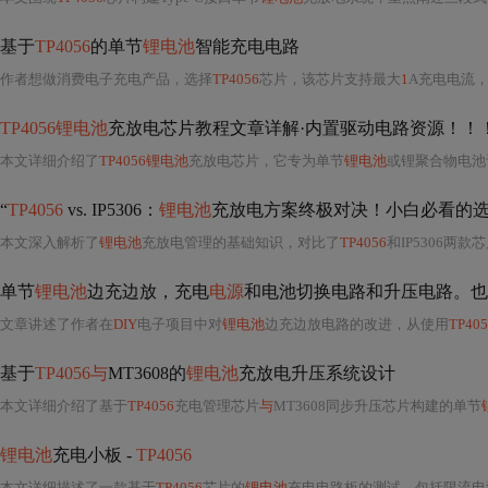
基于
TP4056
的单节
锂电池
智能充电电路
作者想做消费电子充电产品，选择
TP4056
芯片，该芯片支持最大
1
A充电电流，有恒流和涓流充电模式。作
TP4056锂电池
充放电芯片教程文章详解·内置驱动电路资源！！
本文详细介绍了
TP4056锂电池
充放电芯片，它专为单节
锂电池
或锂聚合物电池设计，充电电流可
“
TP4056
vs. IP5306：
锂电池
充放电方案终极对决！小白必看的选
本文深入解析了
锂电池
充放电管理的基础知识，对比了
TP4056
和IP5306两
单节
锂电池
边充边放，充电
电源
和电池切换电路和升压电路。也是
文章讲述了作者在
DIY
电子项目中对
锂电池
边充边放电路的改进，从使用
TP405
基于
TP4056与
MT3608的
锂电池
充放电升压系统设计
本文详细介绍了基于
TP4056
充电管理芯片
与
MT3608同步升压芯片构建的单节
锂电池
充电小板 -
TP4056
本文详细描述了一款基于
TP4056
芯片的
锂电池
充电电路板的测试，包括限流电