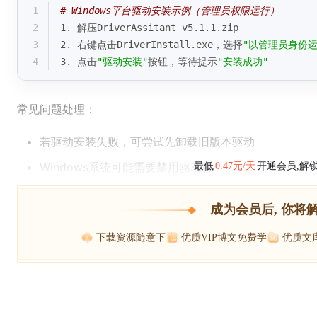
1
# Windows平台驱动安装示例（管理员权限运行）
2
1. 解压DriverAssitant_v5.1.1.zip
3
2. 右键点击DriverInstall.exe，选择
"以管理员身份运
4
3. 点击
"驱动安装"
按钮，等待提示
"安装成功"
常见问题处理：
若驱动安装失败，可尝试先卸载旧版本驱动
Windows系统可能需要禁用驱动程
最低
0.47元/天
开通会员,解
成为会员后, 你将
下载资源随意下
优质VIP博文免费学
优质文