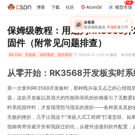
博客
下载
社区
AtomGit
模型市场
×
未登录
🎁
￥30
保姆级教程：用迅为RK3568
登录领取最高
算力币
固件（附常见问题排查）
·
于 2026-05-31 12:05:16 修改
本内容遵循
RK3568
开发板
实时系统
固件烧写
从零开始：RK3568开发板实时
第一次拿到RK3568开发板时，那种既兴奋又忐忑的心情
器，这款开发板以其强大的性能和亲民的价格吸引了无数爱
时系统固件时，才发现理想与现实的差距——各种莫名其妙
失败的挫折，几乎让我这个"准嵌入式工程师"打退堂鼓。如
指南将带你避开所有我踩过的坑，从硬件连接到软件配置，