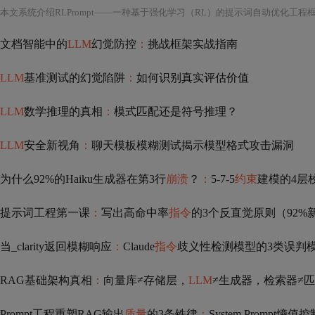
文档智能中的
LLM
幻觉防控
：
挑战框架实战指南
LLM
基准测试的幻觉陷阱
：
如何识别真实评估价值
LLM
数学推理的真相
：
模式匹配还是符号推理？
LLM
安全新视角
：
聊天模板模糊测试揭示模型格式攻击漏洞
为什么92%的Haiku生成器在第3行
崩溃
？
：
5-7-5
约束
建模的4层校验防线
提示词工程第一课
：
写出高命中率
指令
的3个反直觉原则（92
当_clarity返回模糊响应
：
Claude
指令
歧义性检测模型的3类误判模式
RAG基础架构真相
：
向量库≠存储层，
LLM
≠生成器，检索器≠匹配器——三者协
Prompt工程重塑RAG输出
质量
的3条铁律
：
System Prompt熵值控制法、上下文压缩损失