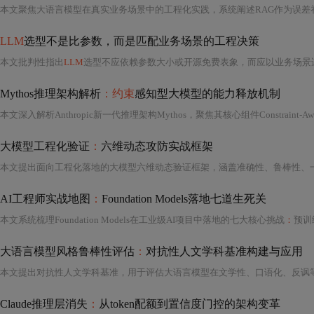
LLM
选型不是比参数，而是匹配业务场景的工程决策
本文批判性指出
LLM
选型不应依赖参数大小或开源免费表象，而应以业务场景适配度为核心。通过真实项目案例（如智能客服、医疗报告生成、电商风控）揭示“开源即免费”三大隐性成本、“参数越大越强”的认知误区，以及闭源模型的可控性溢价价值。提出四维需求建模、能力-任务匹配矩阵、成本精
Mythos推理架构解析
：约束
感知型大模型的能力释放机制
大模型工程化验证
：
六维动态攻防实战框架
AI工程师实战地图
：
Foundation Models落地七道生死关
本文系统梳理Foundation Models在工业级AI项目中落地的七大核心挑战
：
预训
大语言模型风格鲁棒性评估
：
对抗性人文学科基准构建与应用
Claude推理层消失
：
从token配额到置信度门控的架构变革