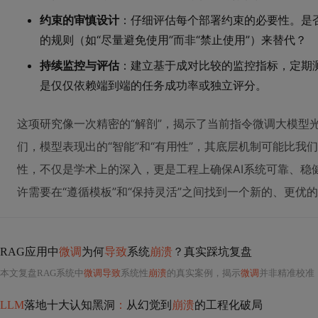
约束的审慎设计
：仔细评估每个部署约束的必要性。是
的规则（如“尽量避免使用”而非“禁止使用”）来替代？
持续监控与评估
：建立基于成对比较的监控指标，定期
是仅仅依赖端到端的任务成功率或独立评分。
这项研究像一次精密的“解剖”，揭示了当前指令微调大模型
们，模型表现出的“智能”和“有用性”，其底层机制可能比我
性，不仅是学术上的深入，更是工程上确保AI系统可靠、稳
许需要在“遵循模板”和“保持灵活”之间找到一个新的、更优
RAG应用中
微调
为何
导致
系统
崩溃
？真实踩坑复盘
本文复盘RAG系统中
微调导致
系统性
崩溃
的真实案例，揭示
微调
并非精准校准，而是引发注意力
LLM
落地十大认知黑洞
：
从幻觉到
崩溃
的工程化破局