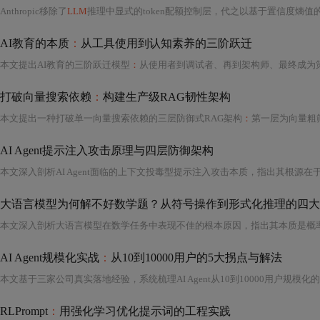
Anthropic移除了
LLM
推理中显式的token配额控制层，代之以基于置信度熵值的动态门控机制。该变革使
AI教育的本质
：
从工具使用到认知素养的三阶跃迁
本文提出AI教育的三阶跃迁模型
：
从使用者到调试者、再到架构师、最终成为策展人，强
打破向量搜索依赖
：
构建生产级RAG韧性架构
本文提出一种打破单一向量搜索依赖的三层防御式RAG架构
：
第一层为向量粗筛，保障高召回；第二层基于结构化
AI Agent提示注入攻击原理与四层防御架构
本文深入剖析AI Agent面临的上下文投毒型提示注入攻击本质，指出其根源在
大语言模型为何解不好数学题？从符号操作到形式化推理的四大
AI Agent规模化实战
：
从10到10000用户的5大拐点与解法
本文基于三家公司真实落地经验，系统梳理AI Agent从10到10000用户规模
RLPrompt
：
用强化学习优化提示词的工程实践