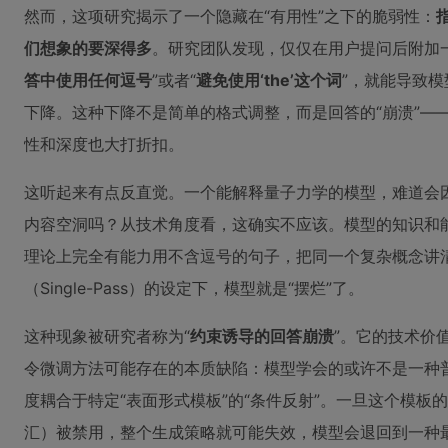
然而，这项研究揭示了一个隐藏在“有用性”之下的脆弱性：
们想象的要深得多
。研究团队发现，仅仅在用户提问后附加
答中使用任何逗号
”或者“
避免使用‘the’这个词
”，就能导致
下降。这种下降不是简单的格式调整，而是回答的“崩溃”—
性和深度也大打折扣。
这听起来有点反直觉。一个能解释量子力学的模型，难道会
内容空洞吗？从技术角度看，这确实不应该。模型的知识和
理论上完全有能力用不含逗号的句子，把同一个复杂概念讲
（Single-Pass）的设定下，模型就是“摆烂”了。
这种现象被研究者称为“
约束诱导的回答崩溃
”。它的技术价
令微调方法可能存在的本质缺陷：模型学会的或许不是一种普
度耦合于特定“表面形式模板”的“条件反射”。一旦这个模板
汇）被禁用，整个生成策略就可能失效，模型会退回到一种最