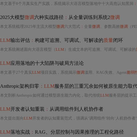
本文基于8个月真实生产实践，系统揭示大语言模型落地中十大高危认知黑洞
2025大模型
微调
六种实战路径
：
从全量训练到系统2
微调
本文系统梳理2025年主流大模型
微调
六大范式
：
全量
微调
、参数高效
微调
（PE
LLM
输出评估
：
构建可追溯、可调试、可解读的
质量
闭环
本文系统阐述面向大语言模型（
LLM
）生成文本的可追溯、可调试、可解读的
LLM
应用落地的十大陷阱与破局方法论
本文基于27个真实
LLM
项目实践，系统揭示
微调
滥用、RAG失效、Agent
脆弱
Anthropic架构归零
：LLM
服务层的三重冗余如何被原生能力取
本文剖析Anthropic如何通过模型原生能力内化，取代传统
LLM
服务层的提示工程、状
LLM
开发者认知重装
：
从调用组件到人机协作者
本文提出面向
LLM
开发者的认知重装范式，强调从‘调用组件’转向‘人机协作者
LLM
落地实战
：
RAG、分层控制与因果推理的工程化路径