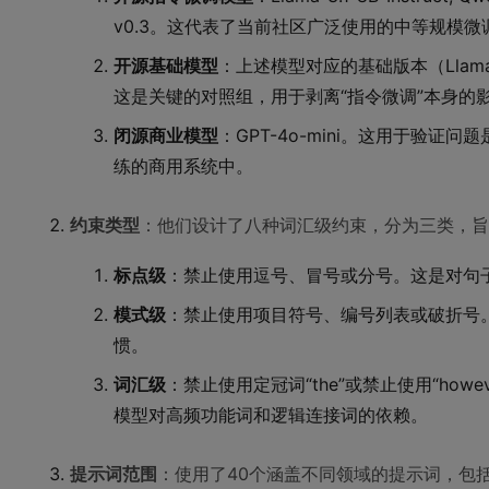
v0.3。这代表了当前社区广泛使用的中等规模微
开源基础模型
：上述模型对应的基础版本（Llama-3.1-8
这是关键的对照组，用于剥离“指令微调”本身的
闭源商业模型
：GPT-4o-mini。这用于验
练的商用系统中。
约束类型
：他们设计了八种词汇级约束，分为三类，旨
标点级
：禁止使用逗号、冒号或分号。这是对句
模式级
：禁止使用项目符号、编号列表或破折号
惯。
词汇级
：禁止使用定冠词“the”或禁止使用“howeve
模型对高频功能词和逻辑连接词的依赖。
提示词范围
：使用了40个涵盖不同领域的提示词，包