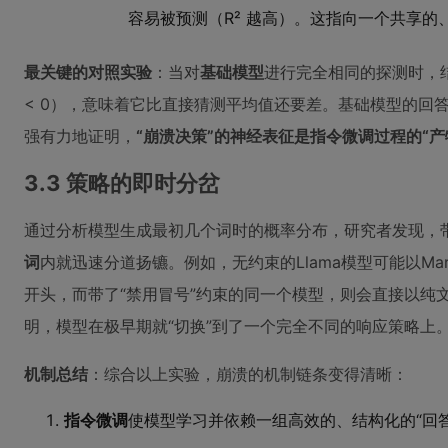
容易被预测（R² 越高）。这指向一个共享的
最关键的对照实验
：当对
基础模型
进行完全相同的探测时，
< 0），意味着它比直接猜测平均值还要差。基础模型的回
强有力地证明，
“崩溃决策”的神经表征是指令微调过程的“
3.3 策略的即时分岔
通过分析模型生成最初几个词时的概率分布，研究者发现，
词
内就迅速分道扬镳。例如，无约束的Llama模型可能以Mark
开头，而带了“禁用冒号”约束的同一个模型，则会直接以纯文本
明，模型在极早期就“切换”到了一个完全不同的响应策略上
机制总结
：综合以上实验，崩溃的机制链条变得清晰：
指令微调
使模型学习并依赖一组高效的、结构化的“回答