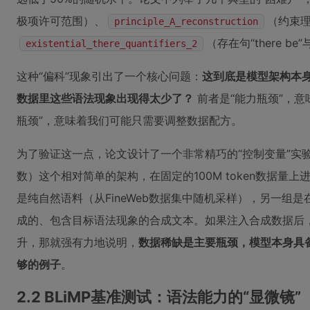
极项许可范围）、
（约束
principle_A_reconstruction
（存在句“there b
existential_there_quantifiers_2
这种“偏科”现象引出了一个核心问题：
这到底是模型架构本
数据里这些语法现象出现得太少了？
前者是“能力瓶颈”，意
瓶颈”，意味着我们可能只需要调整数据配方。
为了验证这一点，论文设计了一个非常精巧的“控制变量”实验。他们
数）这个相对简单的架构，在固定的100M token数据量
是纯自然语料（从FineWeb数据集中随机采样），另一组是在
成的、包含目标语法现象的合成文本。如果注入合成数据后
升，那就强有力地说明，
数据稀缺是主要瓶颈，模型本身具备
够的例子
。
2.2 BLiMP基准测试：语法能力的“显微镜”