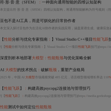
符·形·音·意（SFEM）
：
一种面向通用智能的四维认知架构
豆包不是AI工具，而是可驯化的日常协作者
【
性能
分析与优化专家指南
：
】Visual Studio C++项目
性能飞跃
![【
性能
分析与优化专家指南
：
】Visual Studio C++项目
性能飞跃
技巧](https
:
//i
深度剖析本地部署
大模型：性能瓶颈
与优化策略全解
AI
大模型
的技术拐点
：
破解
瓶颈
，重塑产业格局
2025 年，中国 AI
大模型
市场规模突破 495 亿元，语言模型领域增长率达 110
【
性能飞跃
】
：
构建高效psycopg2连接池与管理技巧
![【
性能飞跃
】
：
构建高效psycopg2连接池与管理技巧](https
:
//media.geeksforg
性能
测试中如何定位
性能瓶颈