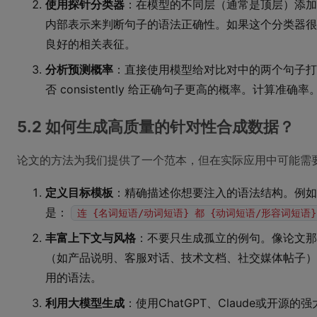
使用探针分类器
：在模型的不同层（通常是顶层）添加
内部表示来判断句子的语法正确性。如果这个分类器很
良好的相关表征。
分析预测概率
：直接使用模型给对比对中的两个句子打
否 consistently 给正确句子更高的概率。计算准确率
5.2 如何生成高质量的针对性合成数据？
论文的方法为我们提供了一个范本，但在实际应用中可能需
定义目标模板
：精确描述你想要注入的语法结构。例如
是：
连 {名词短语/动词短语} 都 {动词短语/形容词短语}
丰富上下文与风格
：不要只生成孤立的例句。像论文那
（如产品说明、客服对话、技术文档、社交媒体帖子）
用的语法。
利用大模型生成
：使用ChatGPT、Claude或开源