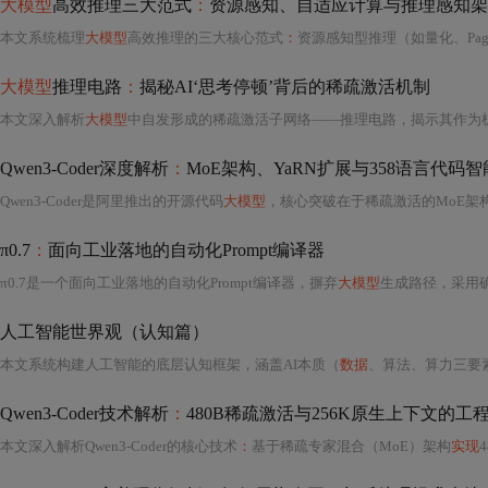
大模型
高效推理三大范式
：
资源感知、自适应计算与推理感知架
本文系统梳理
大模型
高效推理的三大核心范式
：
资源感知型推理（如量化、PagedAttention）、自适应计算（如Speculative Decoding、Ear
大模型
推理电路
：
揭秘AI‘思考停顿’背后的稀疏激活机制
本文深入解析
大模型
中自发形成的稀疏激活子网络——推理电路，揭示其作为机器推理核心机制的本质。
Qwen3-Coder深度解析
：
MoE架构、YaRN扩展与358语言代码智
Qwen3-Coder是阿里推出的开源代码
大模型
，核心突破在于稀疏激活的MoE架构（4800亿总参/350亿
π0.7
：
面向工业落地的自动化Prompt编译器
π0.7是一个面向工业落地的自动化Prompt编译器，摒弃
大模型
生成路径，采用
人工智能世界观（认知篇）
本文系统构建人工智能的底层认知框架，涵盖AI本质（
数据
、算法、算力三要素）、七十年发展
Qwen3-Coder技术解析
：
480B稀疏激活与256K原生上下文的工
本文深入解析Qwen3-Coder的核心技术
：
基于稀疏专家混合（MoE）架构
实现
48