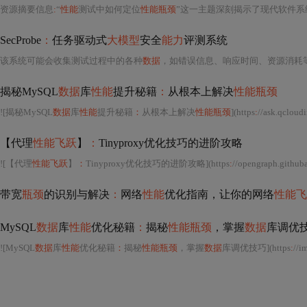
资源摘要信息
:
“
性能
测试中如何定位
性能瓶颈
”这一主题深刻揭示了现代软件系
SecProbe
：
任务驱动式
大模型
安全
能力
评测系统
该系统可能会收集测试过程中的各种
数据
，如错误信息、响应时间、资源消耗
揭秘MySQL
数据
库
性能
提升秘籍
：
从根本上解决
性能瓶颈
![揭秘MySQL
数据
库
性能
提升秘籍
：
从根本上解决
性能瓶颈
](https
:
//ask.qcloud
【代理
性能飞跃
】
：
Tinyproxy优化技巧的进阶攻略
![【代理
性能飞跃
】
：
Tinyproxy优化技巧的进阶攻略](https
:
//opengraph.githu
带宽
瓶颈
的识别与解决
：
网络
性能
优化指南，让你的网络
性能飞
MySQL
数据
库
性能
优化秘籍
：
揭秘
性能瓶颈
，掌握
数据
库调优
![MySQL
数据
库
性能
优化秘籍
：
揭秘
性能瓶颈
，掌握
数据
库调优技巧](https
:
//i