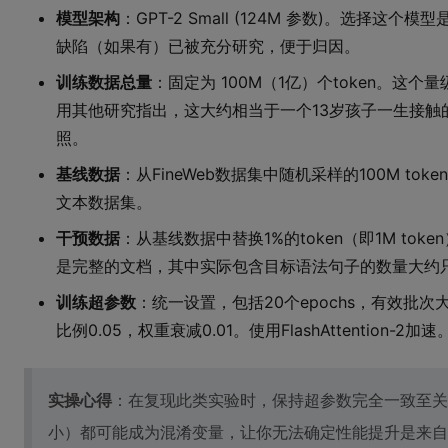
模型架构
：GPT-2 Small (124M 参数)。选择
缺陷（如果有）已被充分研究，便于归因。
训练数据总量
：固定为 100M（1亿）个token。这
用其他研究指出，这大约相当于一个13岁孩子一生接触
照。
基线数据
：从FineWeb数据集中随机采样的100M tok
文本数据集。
干预数据
：从基线数据中替换1%的token（即1M toke
是完整的文档，其中实际包含目标语法句子的数量大约只
训练超参数
：统一设置，包括20个epochs，有效批次
比例0.05，权重衰减0.01。使用FlashAttention-2加速
实操心得
：在复现此类实验时，保持超参数完全一致至关
小）都可能成为混淆变量，让你无法确定性能提升是来自