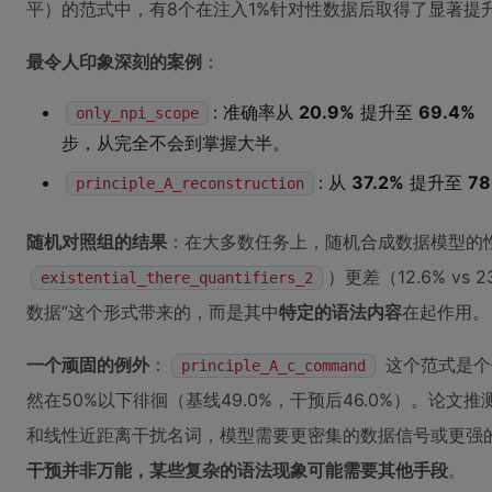
平）的范式中，有8个在注入1%针对性数据后取得了显著提
最令人印象深刻的案例
：
: 准确率从
20.9%
提升至
69.4%
（
only_npi_scope
步，从完全不会到掌握大半。
: 从
37.2%
提升至
78
principle_A_reconstruction
随机对照组的结果
：在大多数任务上，随机合成数据模型的
）更差（12.6% v
existential_there_quantifiers_2
数据”这个形式带来的，而是其中
特定的语法内容
在起作用。
一个顽固的例外
：
这个范式是个
principle_A_c_command
然在50%以下徘徊（基线49.0%，干预后46.0%）。论
和线性近距离干扰名词，模型需要更密集的数据信号或更强
干预并非万能，某些复杂的语法现象可能需要其他手段
。