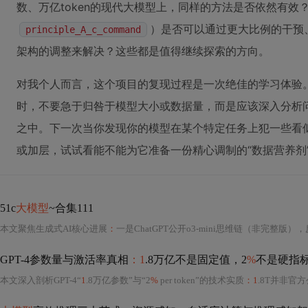
数、万亿token的现代大模型上，同样的方法是否依然有效
）是否可以通过更大比例的干预
principle_A_c_command
架构的调整来解决？这些都是值得继续探索的方向。
对我个人而言，这个项目的复现过程是一次绝佳的学习体验
时，不要急于归咎于模型大小或数据量，而是应该深入分析
之中。下一次当你发现你的模型在某个特定任务上犯一些看似
或加层，试试看能不能为它准备一份精心调制的“数据营养剂
51c
大模型
~合集111
本文聚焦生成式AI核心进展
：
一是ChatGPT公开o3-mini思维链（非完整版），反映
GPT-4参数量与激活率真相
：1
.8万亿不是固定值，2
%
不是硬指
本文深入剖析GPT-4“
1
.8万亿参数”与“2
%
per token”的技术实质
：1
.8T并非官方公布值，而是基于