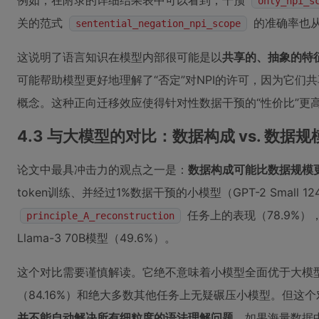
例如，在附录的详细结果表中可以看到，干预
only_npi_s
关的范式
的准确率也从6
sentential_negation_npi_scope
这说明了语言知识在模型内部很可能是以
共享的、抽象的特
可能帮助模型更好地理解了“否定”对NPI的许可，因为它们共
概念。这种正向迁移效应使得针对性数据干预的“性价比”更
4.3 与大模型的对比：数据构成 vs. 数据规
论文中最具冲击力的观点之一是：
数据构成可能比数据规模
token训练、并经过1%数据干预的小模型（GPT-2 Small 1
任务上的表现（78.9%）
principle_A_reconstruction
Llama-3 70B模型（49.6%）。
这个对比需要谨慎解读。它绝不意味着小模型全面优于大模型。Ll
（84.16%）和绝大多数其他任务上无疑碾压小模型。但这
并不能自动解决所有细粒度的语法理解问题
。如果海量数据