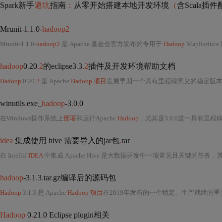
Spark新手
避坑
指南
：
从零开始搭建本地开发环境
（
含Scala插
Mrunit-1
.
1
.
0-
hadoop2
Mrunit-1
.
1
.
0-
hadoop2
是 Apache 基金会官方发布的专用于
Hadoop
MapReduce 应用程
hadoop
0
.
20
.2
的eclipse3
.
3
.2
插件及开发环境帮助文档
Hadoop
0
.
20
.2
是 Apache
Hadoop 项目
发展早期一个具有里程碑意义的稳定版本
winutils
.
exe_
hadoop
-3
.
0
.
0
在Windows操作系统上
部署
和运行Apache
Hadoop
，尤其是3
.
0
.
0这一具有里程
idea
集成使用 hive 需要导入的jar包
.
rar
在 IntelliJ
IDEA
中集成 Apache Hive 是大数据开发中一项常见且关键的任务，其核心目标是让 Java 或 Scala 应用程序能够通过 JDBC、T
hadoop
-3
.
1
.
3
.
tar
.
gz编译后的源码包
Hadoop
3
.
1
.
3 是 Apache
Hadoop 项目
在2019年发布的一个稳定、生产就绪的
Hadoop
0
.
21
.
0 Eclipse plugin相关