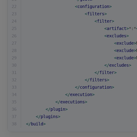
22
<
configuration
>
23
<
filters
>
24
<
filter
>
25
<
artifact
>
*:*
26
<
excludes
>
27
<
exclude
>
28
<
exclude
>
29
<
exclude
>
30
</
excludes
>
31
</
filter
>
32
</
filters
>
33
</
configuration
>
34
</
execution
>
35
</
executions
>
36
</
plugin
>
37
</
plugins
>
38
</
build
>