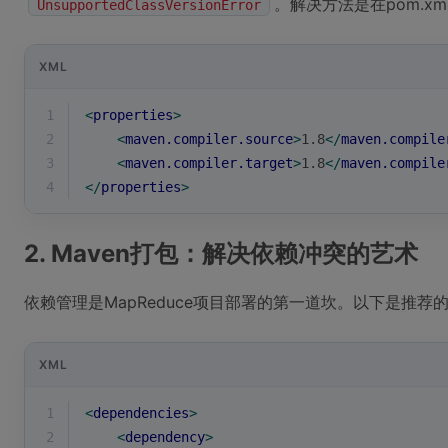
。解决方法是在pom.xm
UnsupportedClassVersionError
XML
1
<
properties
>
2
<
maven.compiler.source
>
1.8
</
maven.compile
3
<
maven.compiler.target
>
1.8
</
maven.compile
4
</
properties
>
2. Maven打包：解决依赖冲突的艺术
依赖管理是MapReduce项目部署的第一道坎。以下是推荐的p
XML
1
<
dependencies
>
2
<
dependency
>