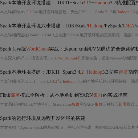
Spark本地开发环境搭建
：
JDK11+Scala
2
.12+
Hadoop
3.
2
精准配置
本文详解Spark 3.
2
.0本地开发环境搭建，聚焦JDK 11、Scala
2
.12与
Hadoop
3.
2
Spark本地开发环境六步搭建
：
JDK/Scala/
Hadoop
/PySpark/
IDEA
本文详细阐述在Ubuntu 20.04.3上搭建Spark本地开发环境的完整流程，涵盖JDK 1
Spark Java版
WordCount
实战
：
从pom.xml到JVM调优的全链路解
本文深入解析Java语言实现Spark
WordCount
的完整链路，涵盖Maven依赖配置（Spa
Spark本地环境搭建
：
JDK11+Spark3.4.
2
+
Hadoop
3.3完整
避坑
指南
本文详细指导JDK11、Spark3.4.
2
与
Hadoop
3.3.6的本地单机模式环境搭建，涵盖T
Flink
部署
模式全解析
：
从本地单机到YARN
集群
的实战指南
本文系统讲解Flink本地单机、Standalone
集群
和YARN
集群
三种核心
部署
模式，涵盖环境规划、版本
Spark的运行环境及远程开发环境的搭建