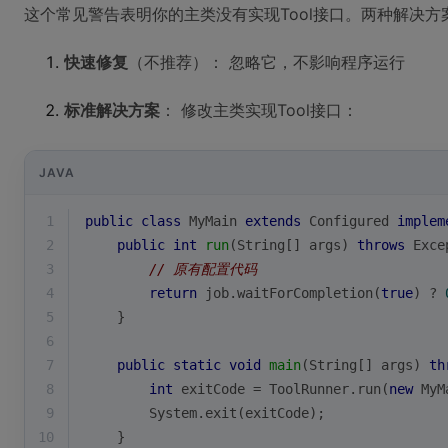
这个常见警告表明你的主类没有实现Tool接口。两种解决方
快速修复
（不推荐）： 忽略它，不影响程序运行
标准解决方案
： 修改主类实现Tool接口：
JAVA
1
public
class
MyMain
extends
Configured
implem
2
public
int
run
(String[] args)
throws
 Exce
3
// 原有配置代码
4
return
 job.waitForCompletion(
true
) ? 
5
    }
6
7
public
static
void
main
(String[] args)
th
8
int
 exitCode = ToolRunner.run(
new
 MyM
9
        System.exit(exitCode);
10
    }