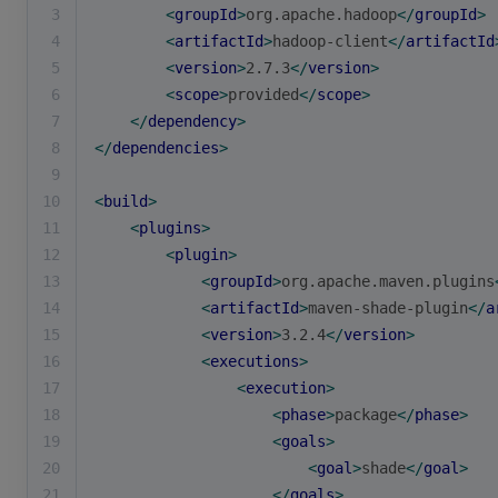
3
<
groupId
>
org.apache.hadoop
</
groupId
>
4
<
artifactId
>
hadoop-client
</
artifactId
5
<
version
>
2.7.3
</
version
>
6
<
scope
>
provided
</
scope
>
7
</
dependency
>
8
</
dependencies
>
9
10
<
build
>
11
<
plugins
>
12
<
plugin
>
13
<
groupId
>
org.apache.maven.plugins
14
<
artifactId
>
maven-shade-plugin
</
a
15
<
version
>
3.2.4
</
version
>
16
<
executions
>
17
<
execution
>
18
<
phase
>
package
</
phase
>
19
<
goals
>
20
<
goal
>
shade
</
goal
>
21
</
goals
>