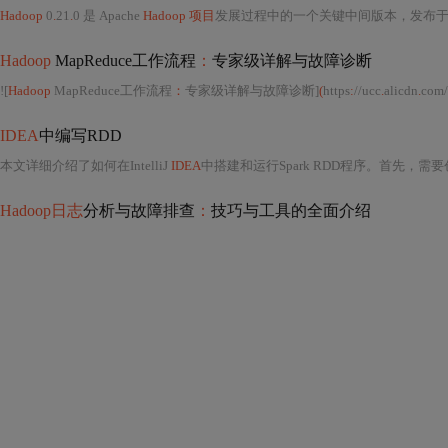
Hadoop
0
.
21
.
0 是 Apache
Hadoop 项目
发展过程中的一个关键中间版本，发布于2
Hadoop
MapReduce工作流程
：
专家级详解与故障诊断
![
Hadoop
MapReduce工作流程
：
专家级详解与故障诊断]
(
https
:
//ucc
.
alicdn
.
com/pi
IDEA
中编写RDD
本文详细介绍了如何在IntelliJ
IDEA
中搭建和运行Spark RDD程序。首先，需要创
Hadoop日志
分析与故障排查
：
技巧与工具的全面介绍